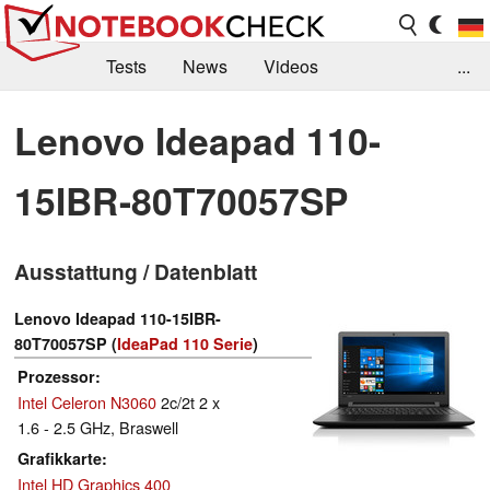
Tests
News
Videos
...
Benchmarks & Tech
Externe Tests
Lenovo Ideapad 110-
Kaufberatung
Deals
Suche
Jobs
15IBR-80T70057SP
Forum
Ausstattung / Datenblatt
Lenovo Ideapad 110-15IBR-
80T70057SP (
IdeaPad 110 Serie
)
Prozessor
Intel Celeron N3060
2c/2t 2 x
1.6 - 2.5 GHz, Braswell
Grafikkarte
Intel HD Graphics 400