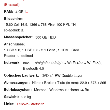
(Braswell)
RAM
4 GB
Bildschirm
15.60 Zoll 16:9, 1366 x 768 Pixel 100 PPI, TN,
spiegelnd: ja
Massenspeicher
500 GB HDD
Anschlüsse
1 USB 2.0, 1 USB 3.0 / 3.1 Gen1, 1 HDMI, Card
Reader: undefined
Netzwerk
802.11 a/b/g/n/ac (a/b/g/n = Wi-Fi 4/ac = Wi-Fi 5/),
Bluetooth 4.0
Optisches Laufwerk
DVD +/- RW Double Layer
Abmessungen
Höhe x Breite x Tiefe (in mm): 22.9 x 378 x 265
Betriebssystem
Microsoft Windows 10 Home 64 Bit
Gewicht
2.3 kg
Links
Lenovo Startseite