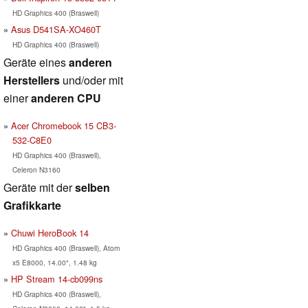
HD Graphics 400 (Braswell)
Asus D541SA-XO460T
HD Graphics 400 (Braswell)
Geräte eines
anderen
Herstellers
und/oder mit
einer
anderen CPU
Acer Chromebook 15 CB3-
532-C8E0
HD Graphics 400 (Braswell),
Celeron N3160
Geräte mit der
selben
Grafikkarte
Chuwi HeroBook 14
HD Graphics 400 (Braswell), Atom
x5 E8000, 14.00", 1.48 kg
HP Stream 14-cb099ns
HD Graphics 400 (Braswell),