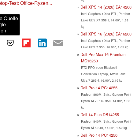
top-Test: Office-Ryzen...
Dell XPS 14 (2026) DA14260
Intel Graphics 4 Xe3 PTL, Panther
e Quelle
Lake Ultra X7 358H, 14.00", 1.38
gle
kg
gen
Dell XPS 16 (2026) DA16260
Intel Graphics 4 Xe3 PTL, Panther
Lake Ultra 7 355, 16.00", 1.65 kg
Dell Pro Max 16 Premium
MC16250
RTX PRO 1000 Blackwell
Generation Laptop, Arrow Lake
Ultra 7 265H, 16.00", 2.19 kg
Dell Pro 14 PC14255
Radeon 860M, Strix / Gorgon Point
Ryzen AI 7 PRO 350, 14.00", 1.36
kg
Dell 14 Plus DB14255
Radeon 840M, Strix / Gorgon Point
Ryzen AI 5 340, 14.00", 1.52 kg
Dell Pro 14 PC14250