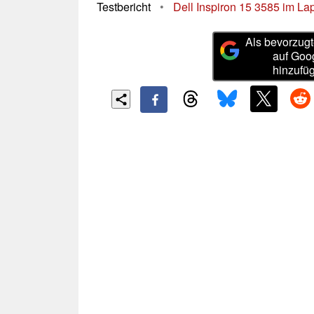
Testbericht
•
Dell Inspiron 15 3585 im Lap
Als bevorzugt
auf Goo
hinzufü