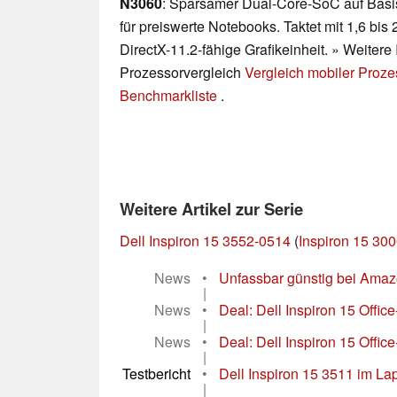
N3060
: Sparsamer Dual-Core-SoC auf Basis
für preiswerte Notebooks. Taktet mit 1,6 bis 
DirectX-11.2-fähige Grafikeinheit. » Weitere 
Prozessorvergleich
Vergleich mobiler Proz
Benchmarkliste
.
Weitere Artikel zur Serie
Dell Inspiron 15 3552-0514
(
Inspiron 15 300
News
•
Unfassbar günstig bei Amazon
|
News
•
Deal: Dell Inspiron 15 Office
|
News
•
Deal: Dell Inspiron 15 Offic
|
Testbericht
•
Dell Inspiron 15 3511 im Lap
|