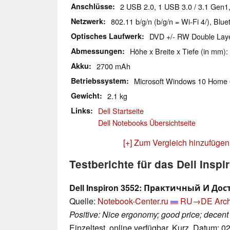
Anschlüsse
2 USB 2.0, 1 USB 3.0 / 3.1 Gen1
Netzwerk
802.11 b/g/n (b/g/n = Wi-Fi 4/), Blue
Optisches Laufwerk
DVD +/- RW Double Lay
Abmessungen
Höhe x Breite x Tiefe (in mm):
Akku
2700 mAh
Betriebssystem
Microsoft Windows 10 Home 
Gewicht
2.1 kg
Links
Dell Startseite
Dell Notebooks Übersichtseite
[+] Zum Vergleich hinzufügen
Testberichte für das Dell Insp
Dell Inspiron 3552: Практичный И До
Quelle:
Notebook-Center.ru
RU→DE
Arch
Positive: Nice ergonomy; good price; decent
Einzeltest, online verfügbar, Kurz, Datum: 0