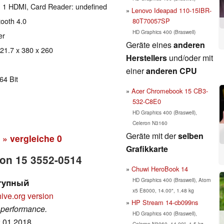
, 1 HDMI, Card Reader: undefined
Lenovo Ideapad 110-15IBR-
tooth 4.0
80T70057SP
HD Graphics 400 (Braswell)
er
Geräte eines
anderen
 21.7 x 380 x 260
Herstellers
und/oder mit
einer
anderen CPU
64 Bit
Acer Chromebook 15 CB3-
532-C8E0
HD Graphics 400 (Braswell),
Celeron N3160
Geräte mit der
selben
» vergleiche
0
Grafikkarte
iron 15 3552-0514
Chuwi HeroBook 14
HD Graphics 400 (Braswell), Atom
ступный
x5 E8000, 14.00", 1.48 kg
ive.org version
HP Stream 14-cb099ns
 performance.
HD Graphics 400 (Braswell),
2.01.2018
Celeron N3060, 14.00", 1.5 kg