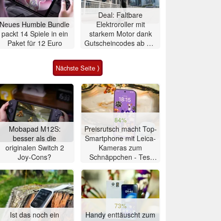
Deal: Faltbare
Neues Humble Bundle
Elektroroller mit
packt 14 Spiele in ein
starkem Motor dank
Paket für 12 Euro
Gutscheincodes ab nur
284 Euro
Nächste Seite ⟩
84%
Mobapad M12S:
Preisrutsch macht Top-
besser als die
Smartphone mit Leica-
originalen Switch 2
Kameras zum
Joy-Cons?
Schnäppchen - Test
Xiaomi 17T
73%
Ist das noch ein
Handy enttäuscht zum