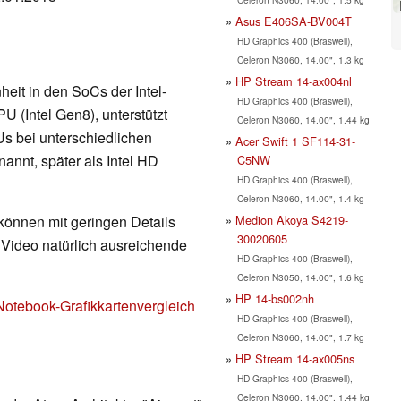
Asus E406SA-BV004T
HD Graphics 400 (Braswell),
Celeron N3060, 14.00", 1.3 kg
HP Stream 14-ax004nl
nheit in den SoCs der Intel-
HD Graphics 400 (Braswell),
U (Intel Gen8), unterstützt
Celeron N3060, 14.00", 1.44 kg
Us bei unterschiedlichen
Acer Swift 1 SF114-31-
annt, später als Intel HD
C5NW
HD Graphics 400 (Braswell),
Celeron N3060, 14.00", 1.4 kg
Medion Akoya S4219-
 können mit geringen Details
30020605
d Video natürlich ausreichende
HD Graphics 400 (Braswell),
Celeron N3050, 14.00", 1.6 kg
HP 14-bs002nh
Notebook-Grafikkartenvergleich
HD Graphics 400 (Braswell),
Celeron N3060, 14.00", 1.7 kg
HP Stream 14-ax005ns
HD Graphics 400 (Braswell),
Celeron N3060, 14.00", 1.44 kg