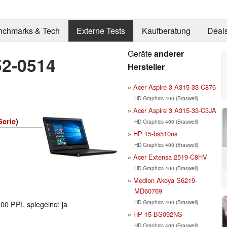
nchmarks & Tech
Externe Tests
Kaufberatung
Deal
Geräte
anderer
52-0514
Hersteller
Acer Aspire 3 A315-33-C876
HD Graphics 400 (Braswell)
Acer Aspire 3 A315-33-C3JA
Serie
)
HD Graphics 400 (Braswell)
HP 15-bs510ns
HD Graphics 400 (Braswell)
Acer Extensa 2519-C8HV
HD Graphics 400 (Braswell)
Medion Akoya S6219-
MD60769
HD Graphics 400 (Braswell)
100 PPI, spiegelnd: ja
HP 15-BS092NS
HD Graphics 400 (Braswell)