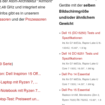
 der Atom-Architektur "Airmont"
Geräte mit der
selben
2,48 GHz und integriert eine
Bildschirmgröße
Infos gibt es in unserem
und/oder ähnlichem
essoren
und der
Prozessoren
Gewicht
Dell 15 (DC15250) Tests und
Spezifikationen
Iris Xe G7 80EUs, Raptor Lake-U i5-
1334U, 15.60", 1.9 kg
Dell 16 DC16251 Tests und
Spezifikationen
0 Serie
)
Iris Xe G7 96EUs, Raptor Lake-U
Core 7 150U, 16.00", 1.98 kg
: Dell Inspiron 15 Off...
Dell Pro 14 Essential
Iris Xe G7 96EUs, Raptor Lake-U
-Laptop mit Ryzen 7, ...
Core 7 150U, 14.00", 1.69 kg
Dell Pro 15 Essential
e-Notebook mit Ryzen 7...
Radeon 610M, Mendocino (Zen 2,
top-Test: Preiswert un...
Ryzen 7020) R5 7520U, 15.60", 1.9
kg