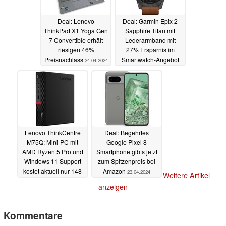
Deal: Lenovo
Deal: Garmin Epix 2
ThinkPad X1 Yoga Gen
Sapphire Titan mit
7 Convertible erhält
Lederarmband mit
riesigen 46%
27% Ersparnis im
Preisnachlass
Smartwatch-Angebot
24.04.2024
23.04.2024
Lenovo ThinkCentre
Deal: Begehrtes
M75Q: Mini-PC mit
Google Pixel 8
AMD Ryzen 5 Pro und
Smartphone gibts jetzt
Windows 11 Support
zum Spitzenpreis bei
kostet aktuell nur 148
Amazon
23.04.2024
Weitere Artikel
Euro im Refurbished-
anzeigen
Deal
23.04.2024
Kommentare