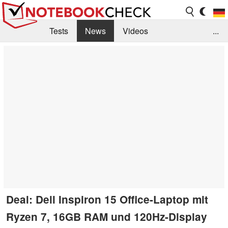
Tests
News
Videos
...
Benchmarks & Tech
Externe Tests
Kaufberatung
Deals
Suche
Jobs
Forum
Deal: Dell Inspiron 15 Office-Laptop mit
Ryzen 7, 16GB RAM und 120Hz-Display