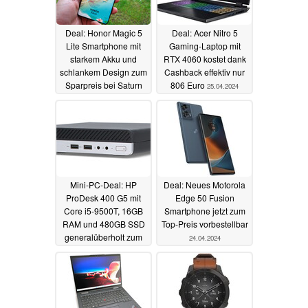
Deal: Honor Magic 5
Deal: Acer Nitro 5
Lite Smartphone mit
Gaming-Laptop mit
starkem Akku und
RTX 4060 kostet dank
schlankem Design zum
Cashback effektiv nur
Sparpreis bei Saturn
806 Euro
25.04.2024
und Media Markt
26.04.2024
Mini-PC-Deal: HP
Deal: Neues Motorola
ProDesk 400 G5 mit
Edge 50 Fusion
Core i5-9500T, 16GB
Smartphone jetzt zum
RAM und 480GB SSD
Top-Preis vorbestellbar
generalüberholt zum
24.04.2024
Spitzenpreis
24.04.2024