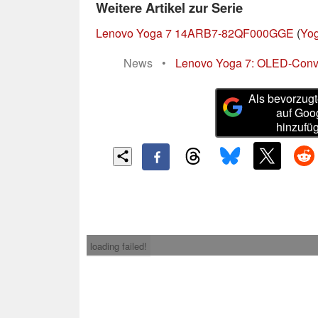
Weitere Artikel zur Serie
Lenovo Yoga 7 14ARB7-82QF000GGE
(
Yog
News
•
Lenovo Yoga 7: OLED-Conve
Als bevorzugt
auf Goo
hinzufü
loading failed!