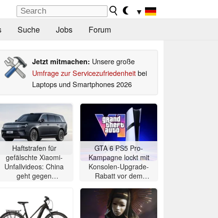
▼
s
Suche
Jobs
Forum
Unsere große
Jetzt mitmachen:
Umfrage zur Servicezufriedenheit
bei
Laptops und Smartphones 2026
Haftstrafen für
GTA 6 PS5 Pro-
gefälschte Xiaomi-
Kampagne lockt mit
Unfallvideos: China
Konsolen-Upgrade-
geht gegen
Rabatt vor dem
Elektroauto-Deepfakes
Erscheinungsdatum
vor