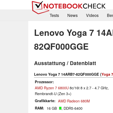
Tests
News
Videos
Be
Lenovo Yoga 7 14
82QF000GGE
Ausstattung / Datenblatt
Lenovo Yoga 7 14ARB7-82QF000GGE (
Yoga 7
Prozessor
AMD Ryzen 7 6800U
8c/16t 8 x 2.7 - 4.7 GHz,
Rembrandt-U (Zen 3+)
Grafikkarte
AMD Radeon 680M
RAM
16 GB
, DDR5-6400