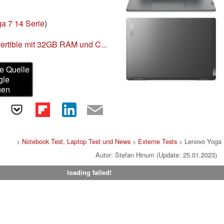
a 7 14 Serie
)
rtible mit 32GB RAM und C...
e Quelle
gle
gen
>
Notebook Test, Laptop Test und News
>
Externe Tests
> Lenovo Yoga
Autor: Stefan Hinum (Update: 25.01.2023)
loading failed!