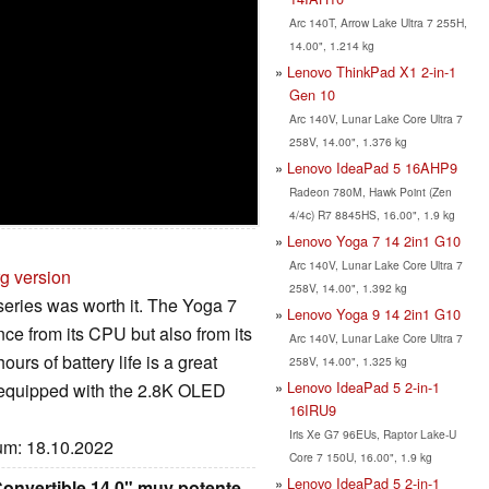
Arc 140T, Arrow Lake Ultra 7 255H,
14.00", 1.214 kg
Lenovo ThinkPad X1 2-in-1
Gen 10
Arc 140V, Lunar Lake Core Ultra 7
258V, 14.00", 1.376 kg
Lenovo IdeaPad 5 16AHP9
Radeon 780M, Hawk Point (Zen
4/4c) R7 8845HS, 16.00", 1.9 kg
Lenovo Yoga 7 14 2in1 G10
Arc 140V, Lunar Lake Core Ultra 7
rg version
258V, 14.00", 1.392 kg
 series was worth it. The Yoga 7
Lenovo Yoga 9 14 2in1 G10
ce from its CPU but also from its
Arc 140V, Lunar Lake Core Ultra 7
urs of battery life is a great
258V, 14.00", 1.325 kg
Lenovo IdeaPad 5 2-in-1
as equipped with the 2.8K OLED
16IRU9
Iris Xe G7 96EUs, Raptor Lake-U
tum: 18.10.2022
Core 7 150U, 16.00", 1.9 kg
Lenovo IdeaPad 5 2-in-1
nvertible 14,0" muy potente