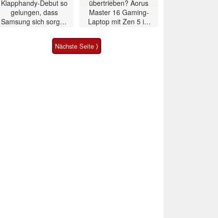
Klapphandy-Debut so
übertrieben? Aorus
gelungen, dass
Master 16 Gaming-
Samsung sich sorgen
Laptop mit Zen 5 im
muss? – Razr Fold
Test
Smartphone im Test
Nächste Seite ⟩