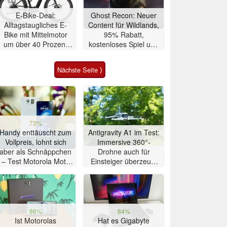
E-Bike-Deal:
Ghost Recon: Neuer
Alltagstaugliches E-
Content für Wildlands,
Bike mit Mittelmotor
95% Rabatt,
um über 40 Prozent
kostenloses Spiel und
reduziert
4K 60 FPS Upgrades
angekündigt
Nächste Seite ⟩
73%
Handy enttäuscht zum
Antigravity A1 im Test:
Vollpreis, lohnt sich
Immersive 360°-
aber als Schnäppchen
Drohne auch für
– Test Motorola Moto
Einsteiger überzeugt
G47 Smartphone
mit Einschränkungen
86%
84%
Ist Motorolas
Hat es Gigabyte