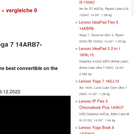
i5-1334U
Iris Xe G7 80EUs, Raptor Lake-U i5-
» vergleiche
0
1334U, 14.00", 1.58 kg
Lenovo IdeaPad Flex 5
14ABR8
Vega 7, Cezanne (Zen 3, Ryzen
5000) R5 7430U, 14.00", 1.55 kg
oga 7 14ARB7-
Lenovo IdeaPad 5 2-in-1
16IAL10
Graphics 4-Core iGPU (Arrow Lake),
he best convertible on the
Arrow Lake Ultra 7 255U, 16.00",
2.082 kg
Lenovo Yoga 7 16ILL10
Arc 140V, Lunar Lake Core Ultra 7
29.12.2022
256V, 14.00", 1.38 kg
Lenovo IP Flex 5
Chromebook Plus 14IAU7
UHD Graphics 64EUs, Alder Lake-M
i3-1215U, 14.00", 1.64 kg
Lenovo Yoga Book 9
14IAH10