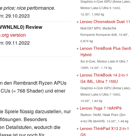
Graphics 4-Core iGPU (Arrow Lake),
ve price; nice performance.
Meteor Lake-U Ultra 5 134U,
12.30", 1.092 kg
um: 29.10.2023
Lenovo Chromebook Duet 11
1WWNLNL0) Review
Mali-G57 MP3, MediaTek
.org version
Kompanio Kompanio 838, 10.95",
0.874 kg
um: 09.11.2022
Lenovo ThinkBook Plus Gen5
Hybrid
Arc 8-Core, Meteor Lake-H Ultra 7
155H, 14.00", 1.74 kg
Lenovo ThinkBook 14 2-in-1
G4 IML, Ultra 7 155U
te in den Rembrandt Ryzen APUs
Graphics 4-Core iGPU (Arrow Lake),
 CUs (= 768 Shader) und einer
Meteor Lake-U Ultra 7 155U,
14.00", 1.64 kg
Lenovo Yoga 7 16AHP9
 Spiele flüssig darzustellen, nur
Radeon 760M, Hawk Point (Zen
Auflösungen. Besonders
4/4c) R5 8640HS, 14.00", 1.49 kg
en Detailstufen, wodurch die
Lenovo ThinkPad X13 2-in-1
lasse ist nur noch für
G5