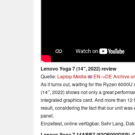
Lenovo Yoga 7 (14″, 2022) review
Quelle:
Laptop Media
EN→DE
Archive.o
As it turns out, waiting for the Ryzen 6000U
(14″, 2022) shows not only a great performan
integrated graphics card. And more than 12 ho
result, considering the fact that our unit w
panel.
Einzeltest, online verfügbar, Sehr Lang, Da
Lenovo Yoga 7 14ARB7 (82QF000DSP). Co