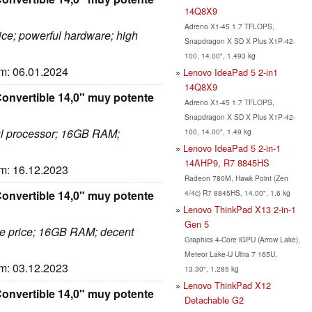
14Q8X9
Adreno X1-45 1.7 TFLOPS,
rice; powerful hardware; high
Snapdragon X SD X Plus X1P-42-
100, 14.00", 1.493 kg
um: 06.01.2024
Lenovo IdeaPad 5 2-in1
14Q8X9
nvertible 14,0" muy potente
Adreno X1-45 1.7 TFLOPS,
Snapdragon X SD X Plus X1P-42-
ful processor; 16GB RAM;
100, 14.00", 1.49 kg
Lenovo IdeaPad 5 2-in-1
14AHP9, R7 8845HS
um: 16.12.2023
Radeon 780M, Hawk Point (Zen
4/4c) R7 8845HS, 14.00", 1.6 kg
nvertible 14,0" muy potente
Lenovo ThinkPad X13 2-in-1
Gen 5
tive price; 16GB RAM; decent
Graphics 4-Core iGPU (Arrow Lake),
Meteor Lake-U Ultra 7 165U,
um: 03.12.2023
13.30", 1.285 kg
Lenovo ThinkPad X12
nvertible 14,0" muy potente
Detachable G2