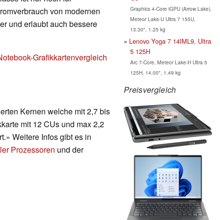
Graphics 4-Core iGPU (Arrow Lake),
Stromverbrauch von modernen
Meteor Lake-U Ultra 7 155U,
nger und erlaubt auch bessere
13.30", 1.25 kg
Lenovo Yoga 7 14IML9, Ultra
5 125H
Notebook-Grafikkartenvergleich
Arc 7-Core, Meteor Lake-H Ultra 5
125H, 14.00", 1.49 kg
Preisvergleich
erten Kernen welche mit 2,7 bis
ikkarte mit 12 CUs und max 2,2
t.» Weitere Infos gibt es in
ler Prozessoren
und der