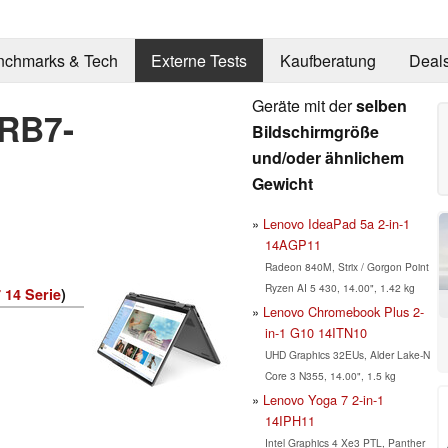
nchmarks & Tech
Externe Tests
Kaufberatung
Deal
Geräte mit der
selben
ARB7-
Bildschirmgröße
und/oder ähnlichem
Gewicht
Lenovo IdeaPad 5a 2-in-1
14AGP11
Radeon 840M, Strix / Gorgon Point
Ryzen AI 5 430, 14.00", 1.42 kg
 14 Serie
)
Lenovo Chromebook Plus 2-
in-1 G10 14ITN10
UHD Graphics 32EUs, Alder Lake-N
Core 3 N355, 14.00", 1.5 kg
Lenovo Yoga 7 2-in-1
14IPH11
Intel Graphics 4 Xe3 PTL, Panther