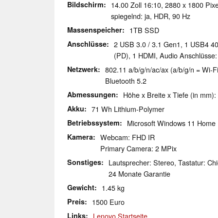
Bildschirm
14.00 Zoll 16:10, 2880 x 1800 Pix
spiegelnd: ja, HDR, 90 Hz
Massenspeicher
1TB SSD
Anschlüsse
2 USB 3.0 / 3.1 Gen1, 1 USB4 4
(PD), 1 HDMI, Audio Anschlüsse
Netzwerk
802.11 a/b/g/n/ac/ax (a/b/g/n = Wi-Fi
Bluetooth 5.2
Abmessungen
Höhe x Breite x Tiefe (in mm):
Akku
71 Wh Lithium-Polymer
Betriebssystem
Microsoft Windows 11 Home
Kamera
Webcam: FHD IR
Primary Camera: 2 MPix
Sonstiges
Lautsprecher: Stereo, Tastatur: Chi
24 Monate Garantie
Gewicht
1.45 kg
Preis
1500 Euro
Links
Lenovo Startseite