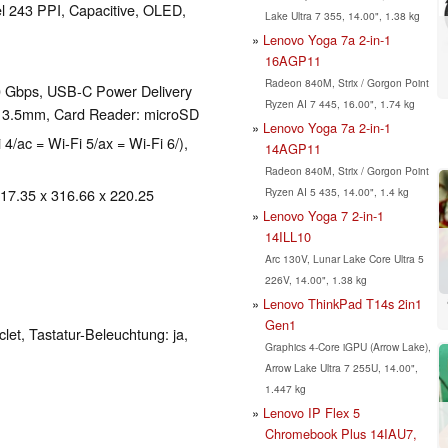
el 243 PPI, Capacitive, OLED,
Lake Ultra 7 355, 14.00", 1.38 kg
Lenovo Yoga 7a 2-in-1
16AGP11
Radeon 840M, Strix / Gorgon Point
0 Gbps, USB-C Power Delivery
Ryzen AI 7 445, 16.00", 1.74 kg
: 3.5mm, Card Reader: microSD
Lenovo Yoga 7a 2-in-1
 4/ac = Wi-Fi 5/ax = Wi-Fi 6/),
14AGP11
Radeon 840M, Strix / Gorgon Point
Ryzen AI 5 435, 14.00", 1.4 kg
 17.35 x 316.66 x 220.25
Lenovo Yoga 7 2-in-1
14ILL10
Arc 130V, Lunar Lake Core Ultra 5
226V, 14.00", 1.38 kg
Lenovo ThinkPad T14s 2in1
Gen1
clet, Tastatur-Beleuchtung: ja,
Graphics 4-Core iGPU (Arrow Lake),
Arrow Lake Ultra 7 255U, 14.00",
1.447 kg
Lenovo IP Flex 5
Chromebook Plus 14IAU7,