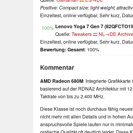
Positive: Compact size; light weight; attracti
Einzeltest, online verfügbar, Sehr kurz, Dat
Lenovo Yoga 7 Gen 7 (82QFCTO
100%
Quelle:
Tweakers
NL→DE
Archive
Einzeltest, online verfügbar, Sehr kurz, Dat
Bewertung:
Gesamt
: 100%
Kommentar
AMD Radeon 680M
: Integrierte Grafikkar
basierend auf der RDNA2 Architektur mit 12
Taktrate von bis zu 2.400 MHz.
Diese Klasse ist noch durchaus fähig neueste
nicht mehr mit allen Details und in hohen 
anspruchsvolle Spiele laufen nur in minimal
grafische Qualität oft deutlich leidet. Diese K