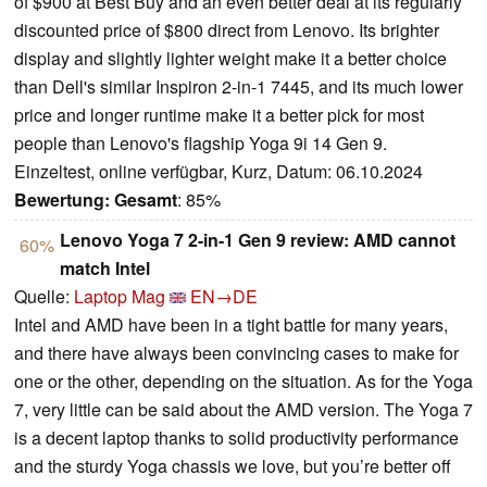
of $900 at Best Buy and an even better deal at its regularly
discounted price of $800 direct from Lenovo. Its brighter
display and slightly lighter weight make it a better choice
than Dell's similar Inspiron 2-in-1 7445, and its much lower
price and longer runtime make it a better pick for most
people than Lenovo's flagship Yoga 9i 14 Gen 9.
Einzeltest, online verfügbar, Kurz, Datum: 06.10.2024
Bewertung:
Gesamt
: 85%
Lenovo Yoga 7 2-in-1 Gen 9 review: AMD cannot
60%
match Intel
Quelle:
Laptop Mag
EN→DE
Intel and AMD have been in a tight battle for many years,
and there have always been convincing cases to make for
one or the other, depending on the situation. As for the Yoga
7, very little can be said about the AMD version. The Yoga 7
is a decent laptop thanks to solid productivity performance
and the sturdy Yoga chassis we love, but you’re better off