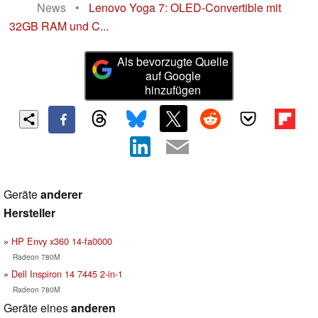
News
•
Lenovo Yoga 7: OLED-Convertible mit
32GB RAM und C...
Als bevorzugte Quelle
auf Google
hinzufügen
Geräte
anderer
Hersteller
HP Envy x360 14-fa0000
Radeon 780M
Dell Inspiron 14 7445 2-in-1
Radeon 780M
Geräte eines
anderen