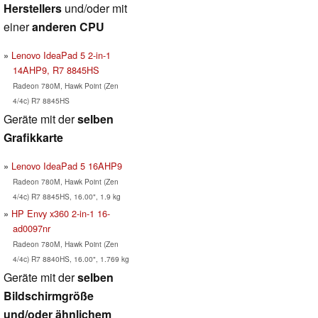
Herstellers
und/oder mit
einer
anderen CPU
Lenovo IdeaPad 5 2-in-1
14AHP9, R7 8845HS
Radeon 780M, Hawk Point (Zen
4/4c) R7 8845HS
Geräte mit der
selben
Grafikkarte
Lenovo IdeaPad 5 16AHP9
Radeon 780M, Hawk Point (Zen
4/4c) R7 8845HS, 16.00", 1.9 kg
HP Envy x360 2-in-1 16-
ad0097nr
Radeon 780M, Hawk Point (Zen
4/4c) R7 8840HS, 16.00", 1.769 kg
Geräte mit der
selben
Bildschirmgröße
und/oder ähnlichem