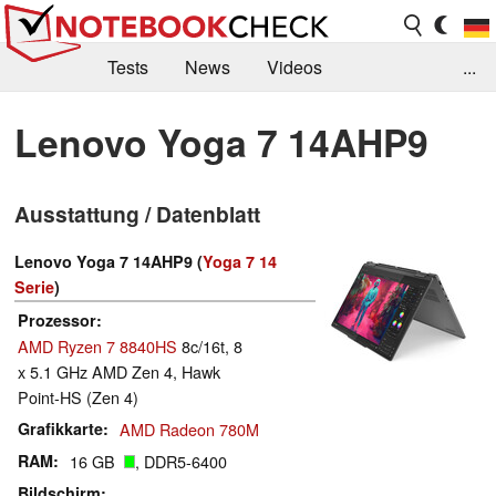
Tests
News
Videos
...
Benchmarks & Tech
Externe Tests
Lenovo Yoga 7 14AHP9
Kaufberatung
Deals
Suche
Jobs
Ausstattung / Datenblatt
Forum
Lenovo Yoga 7 14AHP9 (
Yoga 7 14
Serie
)
Prozessor
AMD Ryzen 7 8840HS
8c/16t, 8
x 5.1 GHz AMD Zen 4, Hawk
Point-HS (Zen 4)
Grafikkarte
AMD Radeon 780M
RAM
16 GB
, DDR5-6400
Bildschirm