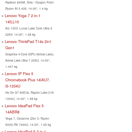
Radeon 840M, Strix / Gorgon Point
Ryzen AI 5 435, 14.00", 1.4 kg
Lenovo Yoga 7 2-in-1
14ILL10
Arc 130V, Lunar Lake Core Ultra 5
226V, 14.00", 1.38 kg
Lenovo ThinkPad T14s 2in1
Gen1
Graphics 4-Core iGPU (Arrow Lake),
Arrow Lake Ultra 7 255U, 14.00",
1.447 kg
Lenovo IP Flex 5
Chromebook Plus 14IAU7,
i5-1334U
Iris Xe G7 80EUs, Raptor Lake-U i5-
1334U, 14.00", 1.58 kg
Lenovo IdeaPad Flex 5
14ABR8
Vega 7, Cezanne (Zen 3, Ryzen
5000) R5 7430U, 14.00", 1.55 kg
Lenovo IdeaPad 5 2-in-1