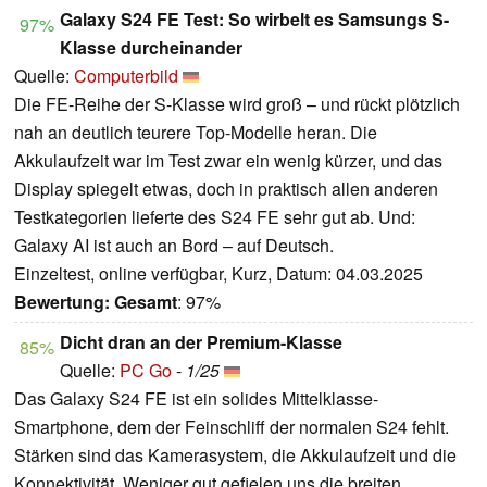
Galaxy S24 FE Test: So wirbelt es Samsungs S-
97%
Klasse durcheinander
Quelle:
Computerbild
Die FE-Reihe der S-Klasse wird groß – und rückt plötzlich
nah an deutlich teurere Top-Modelle heran. Die
Akkulaufzeit war im Test zwar ein wenig kürzer, und das
Display spiegelt etwas, doch in praktisch allen anderen
Testkategorien lieferte des S24 FE sehr gut ab. Und:
Galaxy AI ist auch an Bord – auf Deutsch.
Einzeltest, online verfügbar, Kurz, Datum: 04.03.2025
Bewertung:
Gesamt
: 97%
Dicht dran an der Premium-Klasse
85%
Quelle:
PC Go
-
1/25
Das Galaxy S24 FE ist ein solides Mittelklasse-
Smartphone, dem der Feinschliff der normalen S24 fehlt.
Stärken sind das Kamerasystem, die Akkulaufzeit und die
Konnektivität. Weniger gut gefielen uns die breiten