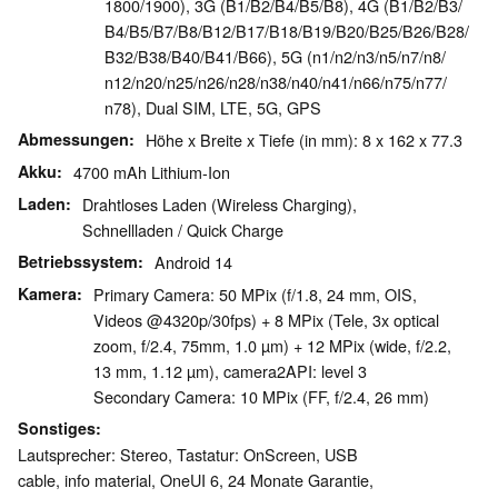
1800/​1900), 3G (B1/​B2/​B4/​B5/​B8), 4G (B1/​B2/​B3/​
B4/​B5/​B7/​B8/​B12/​B17/​B18/​B19/​B20/​B25/​B26/​B28/​
B32/​B38/​B40/​B41/​B66), 5G (n1/​n2/​n3/​n5/​n7/​n8/​
n12/​n20/​n25/​n26/​n28/​n38/​n40/​n41/​n66/​n75/​n77/​
n78), Dual SIM, LTE, 5G, GPS
Abmessungen
Höhe x Breite x Tiefe (in mm): 8 x 162 x 77.3
Akku
4700 mAh Lithium-Ion
Laden
Drahtloses Laden (Wireless Charging),
Schnellladen / Quick Charge
Betriebssystem
Android 14
Kamera
Primary Camera: 50 MPix (f/1.8, 24 mm, OIS,
Videos @4320p/​30fps) + 8 MPix (Tele, 3x optical
zoom, f/2.4, 75mm, 1.0 µm) + 12 MPix (wide, f/2.2,
13 mm, 1.12 µm), camera2API: level 3
Secondary Camera: 10 MPix (FF, f/2.4, 26 mm)
Sonstiges
Lautsprecher: Stereo, Tastatur: OnScreen, USB
cable, info material, OneUI 6, 24 Monate Garantie,