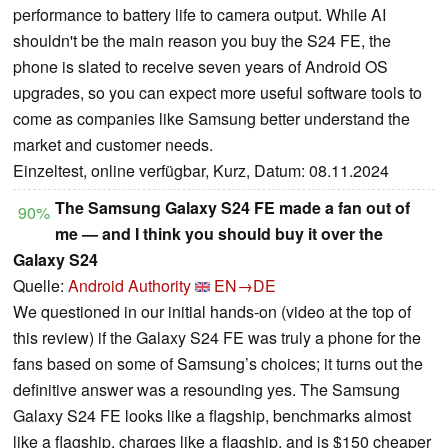
performance to battery life to camera output. While AI
shouldn't be the main reason you buy the S24 FE, the
phone is slated to receive seven years of Android OS
upgrades, so you can expect more useful software tools to
come as companies like Samsung better understand the
market and customer needs.
Einzeltest, online verfügbar, Kurz, Datum: 08.11.2024
The Samsung Galaxy S24 FE made a fan out of
90%
me — and I think you should buy it over the
Galaxy S24
Quelle:
Android Authority
EN→DE
We questioned in our initial hands-on (video at the top of
this review) if the Galaxy S24 FE was truly a phone for the
fans based on some of Samsung’s choices; it turns out the
definitive answer was a resounding yes. The Samsung
Galaxy S24 FE looks like a flagship, benchmarks almost
like a flagship, charges like a flagship, and is $150 cheaper