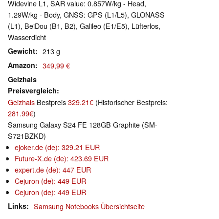
Widevine L1, SAR value: 0.857W/​kg - Head,
1.29W/​kg - Body, GNSS: GPS (L1/​L5), GLONASS
(L1), BeiDou (B1, B2), Galileo (E1/​E5), Lüfterlos,
Wasserdicht
Gewicht
213 g
Amazon
349,99 €
Geizhals
Preisvergleich
Geizhals
Bestpreis
329.21€
(Historischer Bestpreis:
281.99€
)
Samsung Galaxy S24 FE 128GB Graphite (SM-
S721BZKD)
ejoker.de (de): 329.21 EUR
Future-X.de (de): 423.69 EUR
expert.de (de): 447 EUR
Cejuron (de): 449 EUR
Cejuron (de): 449 EUR
Links
Samsung Notebooks Übersichtseite