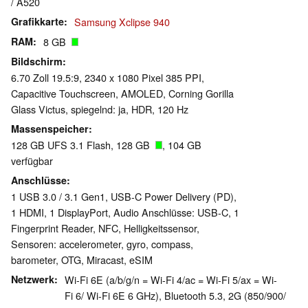
/ A520
Grafikkarte
Samsung Xclipse 940
RAM
8 GB
Bildschirm
6.70 Zoll 19.5:9, 2340 x 1080 Pixel 385 PPI,
Capacitive Touchscreen, AMOLED, Corning Gorilla
Glass Victus, spiegelnd: ja, HDR, 120 Hz
Massenspeicher
128 GB UFS 3.1 Flash, 128 GB
, 104 GB
verfügbar
Anschlüsse
1 USB 3.0 / 3.1 Gen1, USB-C Power Delivery (PD),
1 HDMI, 1 DisplayPort, Audio Anschlüsse: USB-C, 1
Fingerprint Reader, NFC, Helligkeitssensor,
Sensoren: accelerometer, gyro, compass,
barometer, OTG, Miracast, eSIM
Netzwerk
Wi-Fi 6E (a/b/g/n = Wi-Fi 4/ac = Wi-Fi 5/ax = Wi-
Fi 6/ Wi-Fi 6E 6 GHz), Bluetooth 5.3, 2G (850/​900/​