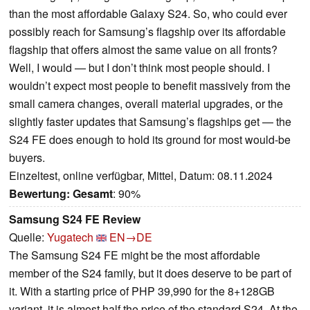
than the most affordable Galaxy S24. So, who could ever
possibly reach for Samsung’s flagship over its affordable
flagship that offers almost the same value on all fronts?
Well, I would — but I don’t think most people should. I
wouldn’t expect most people to benefit massively from the
small camera changes, overall material upgrades, or the
slightly faster updates that Samsung’s flagships get — the
S24 FE does enough to hold its ground for most would-be
buyers.
Einzeltest, online verfügbar, Mittel, Datum: 08.11.2024
Bewertung:
Gesamt
: 90%
Samsung S24 FE Review
Quelle:
Yugatech
EN→DE
The Samsung S24 FE might be the most affordable
member of the S24 family, but it does deserve to be part of
it. With a starting price of PHP 39,990 for the 8+128GB
variant, it is almost half the price of the standard S24. At the