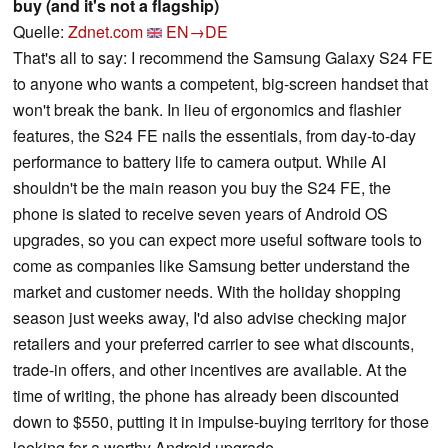
buy (and it's not a flagship)
Quelle:
Zdnet.com
EN→DE
That's all to say: I recommend the Samsung Galaxy S24 FE
to anyone who wants a competent, big-screen handset that
won't break the bank. In lieu of ergonomics and flashier
features, the S24 FE nails the essentials, from day-to-day
performance to battery life to camera output. While AI
shouldn't be the main reason you buy the S24 FE, the
phone is slated to receive seven years of Android OS
upgrades, so you can expect more useful software tools to
come as companies like Samsung better understand the
market and customer needs. With the holiday shopping
season just weeks away, I'd also advise checking major
retailers and your preferred carrier to see what discounts,
trade-in offers, and other incentives are available. At the
time of writing, the phone has already been discounted
down to $550, putting it in impulse-buying territory for those
looking for a worthy Android upgrade.