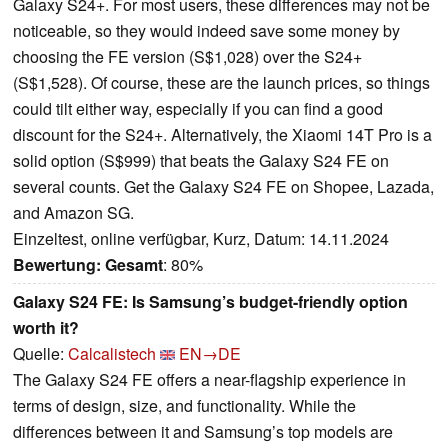
Galaxy S24+. For most users, these differences may not be
noticeable, so they would indeed save some money by
choosing the FE version (S$1,028) over the S24+
(S$1,528). Of course, these are the launch prices, so things
could tilt either way, especially if you can find a good
discount for the S24+. Alternatively, the Xiaomi 14T Pro is a
solid option (S$999) that beats the Galaxy S24 FE on
several counts. Get the Galaxy S24 FE on Shopee, Lazada,
and Amazon SG.
Einzeltest, online verfügbar, Kurz, Datum: 14.11.2024
Bewertung:
Gesamt
: 80%
Galaxy S24 FE: Is Samsung’s budget-friendly option
worth it?
Quelle:
Calcalistech
EN→DE
The Galaxy S24 FE offers a near-flagship experience in
terms of design, size, and functionality. While the
differences between it and Samsung’s top models are