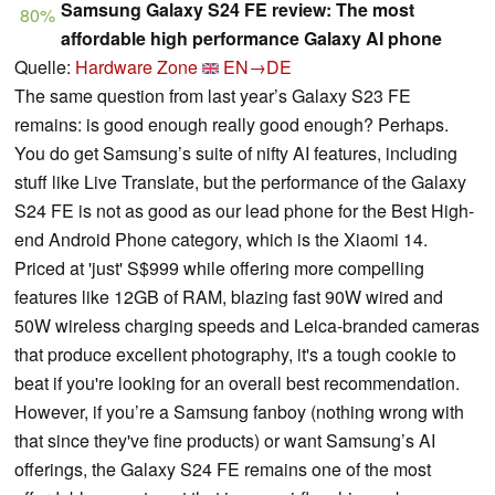
Samsung Galaxy S24 FE review: The most
80%
affordable high performance Galaxy AI phone
Quelle:
Hardware Zone
EN→DE
The same question from last year’s Galaxy S23 FE
remains: is good enough really good enough? Perhaps.
You do get Samsung’s suite of nifty AI features, including
stuff like Live Translate, but the performance of the Galaxy
S24 FE is not as good as our lead phone for the Best High-
end Android Phone category, which is the Xiaomi 14.
Priced at 'just' S$999 while offering more compelling
features like 12GB of RAM, blazing fast 90W wired and
50W wireless charging speeds and Leica-branded cameras
that produce excellent photography, it's a tough cookie to
beat if you're looking for an overall best recommendation.
However, if you’re a Samsung fanboy (nothing wrong with
that since they've fine products) or want Samsung’s AI
offerings, the Galaxy S24 FE remains one of the most