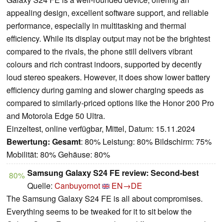
appealing design, excellent software support, and reliable
performance, especially in multitasking and thermal
efficiency. While its display output may not be the brightest
compared to the rivals, the phone still delivers vibrant
colours and rich contrast indoors, supported by decently
loud stereo speakers. However, it does show lower battery
efficiency during gaming and slower charging speeds as
compared to similarly-priced options like the Honor 200 Pro
and Motorola Edge 50 Ultra.
Einzeltest, online verfügbar, Mittel, Datum: 15.11.2024
Bewertung:
Gesamt
: 80% Leistung: 80% Bildschirm: 75%
Mobilität: 80% Gehäuse: 80%
Samsung Galaxy S24 FE review: Second-best
80%
Quelle:
Canbuyornot
EN→DE
The Samsung Galaxy S24 FE is all about compromises.
Everything seems to be tweaked for it to sit below the