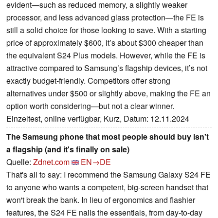
evident—such as reduced memory, a slightly weaker
processor, and less advanced glass protection—the FE is
still a solid choice for those looking to save. With a starting
price of approximately $600, it’s about $300 cheaper than
the equivalent S24 Plus models. However, while the FE is
attractive compared to Samsung’s flagship devices, it’s not
exactly budget-friendly. Competitors offer strong
alternatives under $500 or slightly above, making the FE an
option worth considering—but not a clear winner.
Einzeltest, online verfügbar, Kurz, Datum: 12.11.2024
The Samsung phone that most people should buy isn't
a flagship (and it's finally on sale)
Quelle:
Zdnet.com
EN→DE
That's all to say: I recommend the Samsung Galaxy S24 FE
to anyone who wants a competent, big-screen handset that
won't break the bank. In lieu of ergonomics and flashier
features, the S24 FE nails the essentials, from day-to-day