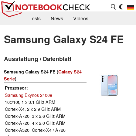
Tests
News
Videos
...
Benchmarks & Tech
Externe Tests
Samsung Galaxy S24 FE
Kaufberatung
Deals
Suche
Jobs
Ausstattung / Datenblatt
Forum
Samsung Galaxy S24 FE (
Galaxy S24
Serie
)
Prozessor
Samsung Exynos 2400e
10c/10t, 1 x 3.1 GHz ARM
Cortex-X4, 2 x 2.9 GHz ARM
Cortex-A720, 3 x 2.6 GHz ARM
Cortex-A720, 4 x 2.0 GHz ARM
Cortex-A520, Cortex-X4 / A720