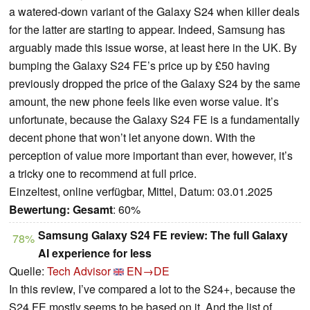
a watered-down variant of the Galaxy S24 when killer deals
for the latter are starting to appear. Indeed, Samsung has
arguably made this issue worse, at least here in the UK. By
bumping the Galaxy S24 FE’s price up by £50 having
previously dropped the price of the Galaxy S24 by the same
amount, the new phone feels like even worse value. It’s
unfortunate, because the Galaxy S24 FE is a fundamentally
decent phone that won’t let anyone down. With the
perception of value more important than ever, however, it’s
a tricky one to recommend at full price.
Einzeltest, online verfügbar, Mittel, Datum: 03.01.2025
Bewertung:
Gesamt
: 60%
Samsung Galaxy S24 FE review: The full Galaxy
78%
AI experience for less
Quelle:
Tech Advisor
EN→DE
In this review, I’ve compared a lot to the S24+, because the
S24 FE mostly seems to be based on it. And the list of