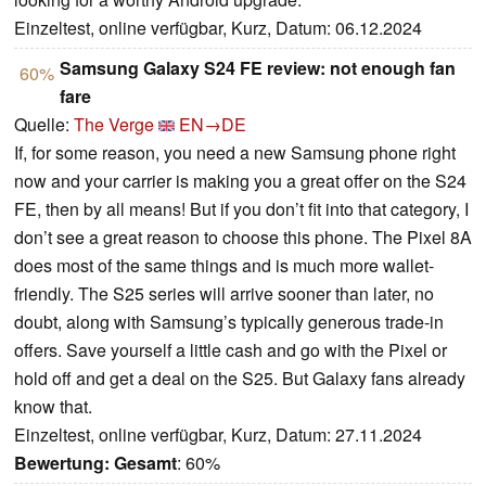
Einzeltest, online verfügbar, Kurz, Datum: 06.12.2024
Samsung Galaxy S24 FE review: not enough fan
60%
fare
Quelle:
The Verge
EN→DE
If, for some reason, you need a new Samsung phone right
now and your carrier is making you a great offer on the S24
FE, then by all means! But if you don’t fit into that category, I
don’t see a great reason to choose this phone. The Pixel 8A
does most of the same things and is much more wallet-
friendly. The S25 series will arrive sooner than later, no
doubt, along with Samsung’s typically generous trade-in
offers. Save yourself a little cash and go with the Pixel or
hold off and get a deal on the S25. But Galaxy fans already
know that.
Einzeltest, online verfügbar, Kurz, Datum: 27.11.2024
Bewertung:
Gesamt
: 60%