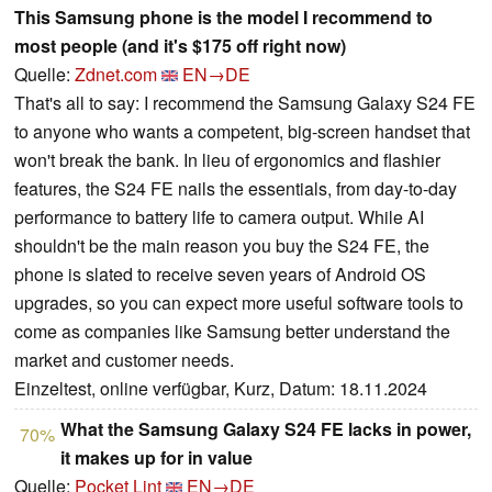
This Samsung phone is the model I recommend to
most people (and it's $175 off right now)
Quelle:
Zdnet.com
EN→DE
That's all to say: I recommend the Samsung Galaxy S24 FE
to anyone who wants a competent, big-screen handset that
won't break the bank. In lieu of ergonomics and flashier
features, the S24 FE nails the essentials, from day-to-day
performance to battery life to camera output. While AI
shouldn't be the main reason you buy the S24 FE, the
phone is slated to receive seven years of Android OS
upgrades, so you can expect more useful software tools to
come as companies like Samsung better understand the
market and customer needs.
Einzeltest, online verfügbar, Kurz, Datum: 18.11.2024
What the Samsung Galaxy S24 FE lacks in power,
70%
it makes up for in value
Quelle:
Pocket Lint
EN→DE