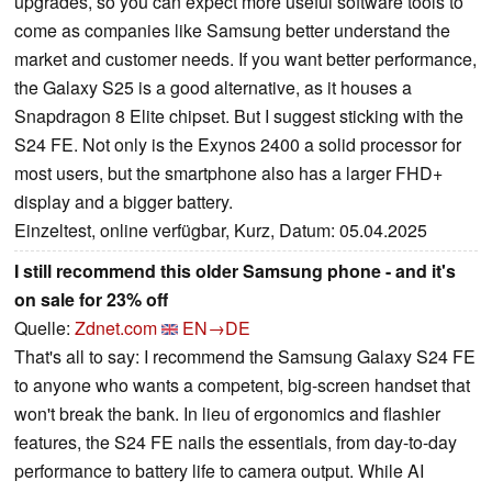
upgrades, so you can expect more useful software tools to
come as companies like Samsung better understand the
market and customer needs. If you want better performance,
the Galaxy S25 is a good alternative, as it houses a
Snapdragon 8 Elite chipset. But I suggest sticking with the
S24 FE. Not only is the Exynos 2400 a solid processor for
most users, but the smartphone also has a larger FHD+
display and a bigger battery.
Einzeltest, online verfügbar, Kurz, Datum: 05.04.2025
I still recommend this older Samsung phone - and it's
on sale for 23% off
Quelle:
Zdnet.com
EN→DE
That's all to say: I recommend the Samsung Galaxy S24 FE
to anyone who wants a competent, big-screen handset that
won't break the bank. In lieu of ergonomics and flashier
features, the S24 FE nails the essentials, from day-to-day
performance to battery life to camera output. While AI