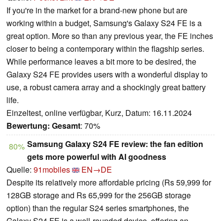
If you're in the market for a brand-new phone but are
working within a budget, Samsung's Galaxy S24 FE is a
great option. More so than any previous year, the FE inches
closer to being a contemporary within the flagship series.
While performance leaves a bit more to be desired, the
Galaxy S24 FE provides users with a wonderful display to
use, a robust camera array and a shockingly great battery
life.
Einzeltest, online verfügbar, Kurz, Datum: 16.11.2024
Bewertung:
Gesamt
: 70%
Samsung Galaxy S24 FE review: the fan edition
80%
gets more powerful with AI goodness
Quelle:
91mobiles
EN→DE
Despite its relatively more affordable pricing (Rs 59,999 for
128GB storage and Rs 65,999 for the 256GB storage
option) than the regular S24 series smartphones, the
Galaxy S24 FE is a well-rounded device, offering an