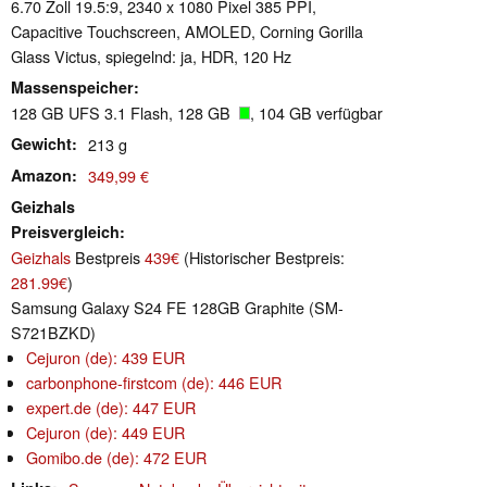
6.70 Zoll 19.5:9, 2340 x 1080 Pixel 385 PPI,
Capacitive Touchscreen, AMOLED, Corning Gorilla
Glass Victus, spiegelnd: ja, HDR, 120 Hz
Massenspeicher
128 GB UFS 3.1 Flash, 128 GB
, 104 GB verfügbar
Gewicht
213 g
Amazon
349,99 €
Geizhals
Preisvergleich
Geizhals
Bestpreis
439€
(Historischer Bestpreis:
281.99€
)
Samsung Galaxy S24 FE 128GB Graphite (SM-
S721BZKD)
Cejuron (de): 439 EUR
carbonphone-firstcom (de): 446 EUR
expert.de (de): 447 EUR
Cejuron (de): 449 EUR
Gomibo.de (de): 472 EUR