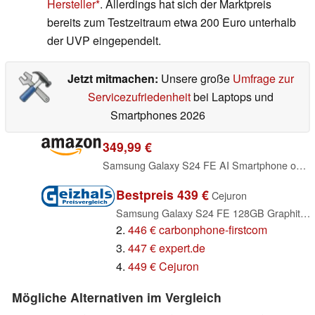
Hersteller
. Allerdings hat sich der Marktpreis
bereits zum Testzeitraum etwa 200 Euro unterhalb
der UVP eingependelt.
Jetzt mitmachen:
Unsere große
Umfrage zur
Servicezufriedenheit
bei Laptops und
Smartphones 2026
349,99 €
Samsung Galaxy S24 FE AI Smartphone ohne Vertrag, AI Handy mit Android, 8 GB RAM, 128 GB Speicher, 50-MP-Kamera, Lange Akkulaufzeit, Graphite, 36 Monate Herstellergarantie [Exklusiv bei Amazon]
Bestpreis 439 €
Cejuron
Samsung Galaxy S24 FE 128GB Graphite (SM-S721BZKD)
2.
446 € carbonphone-firstcom
3.
447 € expert.de
4.
449 € Cejuron
Mögliche Alternativen im Vergleich