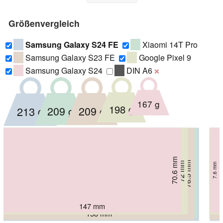
Größenvergleich
Samsung Galaxy S24 FE
Xiaomi 14T Pro
Samsung Galaxy S23 FE
Google Pixel 9
Samsung Galaxy S24
DIN A6
❌
167 g
198 g
209 g
209 g
213 g
70.6 mm
75.1 mm
76.5 mm
72 mm
77.3 mm
7.6 mm
8.5 mm
8.39 mm
8.2 mm
8 mm
147 mm
152.8 mm
160.4 mm
158 mm
162 mm