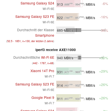
Samsung Galaxy S24
-6%
913
MBit/s
min
max
(688
- 994
)
Wi-Fi 6E
Samsung Galaxy S23 FE
-16%
822
MBit/s
min
max
(789
- 857
)
Wi-Fi 6E
Durchschnitt der Klasse
685
MBit/s
-30%
Smartphone
(
52.5 - 1851, n=130, der letzten 2 Jahre
)
iperf3 receive AXE11000
Durchschnittliche
Wi-Fi 6E
940
MBit/s
+30%
(
442 - 1787, n=68
)
Xiaomi 14T Pro
+29%
931
MBit/s
min
max
(471
- 969
)
Wi-Fi 7
Samsung Galaxy S23 FE
+26%
914
MBit/s
min
max
(461
- 932
)
Wi-Fi 6E
Google Pixel 9
+26%
911
MBit/s
min
max
(857
- 930
)
Wi-Fi 7
Samsung Galaxy S24