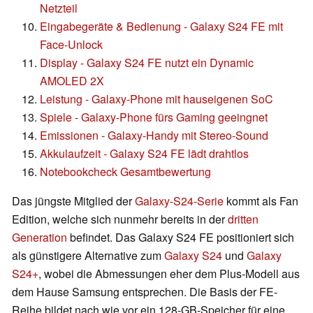
Netzteil
Eingabegeräte & Bedienung - Galaxy S24 FE mit
Face-Unlock
Display - Galaxy S24 FE nutzt ein Dynamic
AMOLED 2X
Leistung - Galaxy-Phone mit hauseigenen SoC
Spiele - Galaxy-Phone fürs Gaming geeingnet
Emissionen - Galaxy-Handy mit Stereo-Sound
Akkulaufzeit - Galaxy S24 FE lädt drahtlos
Notebookcheck Gesamtbewertung
Das jüngste Mitglied der
Galaxy-S24-Serie
kommt als Fan
Edition, welche sich nunmehr bereits in der
dritten
Generation
befindet. Das Galaxy S24 FE positioniert sich
als günstigere Alternative zum
Galaxy S24
und
Galaxy
S24+
, wobei die Abmessungen eher dem Plus-Modell aus
dem Hause Samsung entsprechen. Die Basis der FE-
Reihe bildet nach wie vor ein 128-GB-Speicher für eine