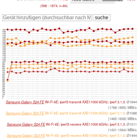
(
598 - 1874, n=84
)
1850
1800
1750
1700
1650
1600
1550
1500
1450
1400
1350
1300
1250
1200
1150
1100
1050
1000
950
900
850
800
750
700
650
600
550
500
450
400
350
300
250
200
150
100
50
0
Samsung Galaxy S24 FE
Wi-Fi 6E; iperf3 transmit AXE11000 6GHz; iperf 3.1.3:
Ø1844
(1768-1895) MBit/s
Samsung Galaxy S23 FE
Wi-Fi 6E; iperf3 transmit AXE11000 6GHz; iperf 3.1.3:
Ø1588
(1465-1658) MBit/s
Samsung Galaxy S24 FE
Wi-Fi 6E; iperf3 receive AXE11000 6GHz; iperf 3.1.3:
Ø1511
(1431-1564) MBit/s
Samsung Galaxy S23 FE
Wi-Fi 6E; iperf3 receive AXE11000 6GHz; iperf 3.1.3:
Ø1444