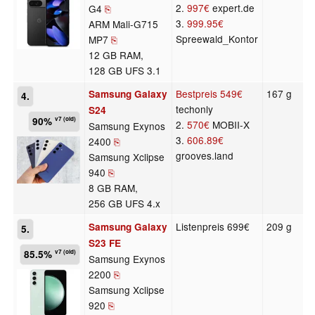
2.
997€
expert.de
G4
⎘
3.
999.95€
ARM Mali-G715
Spreewald_Kontor
MP7
⎘
12 GB RAM,
128 GB UFS 3.1
Bestpreis
549€
167 g
Samsung Galaxy
4.
techonly
S24
90%
v7 (old)
2.
570€
MOBII-X
Samsung Exynos
3.
606.89€
2400
⎘
grooves.land
Samsung Xclipse
940
⎘
8 GB RAM,
256 GB UFS 4.x
Listenpreis 699€
209 g
Samsung Galaxy
5.
S23 FE
85.5%
v7 (old)
Samsung Exynos
2200
⎘
Samsung Xclipse
920
⎘