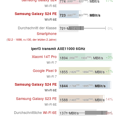
+7%
774
MBit/s
min
max
(699
- 820
)
Wi-Fi 6E
Samsung Galaxy S24 FE
723
MBit/s
min
max
(680
- 801
)
Wi-Fi 6E
Durchschnitt der Klasse
721
MBit/s
0%
Smartphone
(
52.2 - 1698, n=130, der letzten 2 Jahre
)
iperf3 transmit AXE11000 6GHz
Xiaomi 14T Pro
+3%
1894
MBit/s
min
max
(956
- 1933
)
Wi-Fi 7
Google Pixel 9
+1%
1855
MBit/s
min
max
(1826
- 1894
)
Wi-Fi 7
Samsung Galaxy S24 FE
1844
MBit/s
min
max
(1768
- 1895
)
Wi-Fi 6E
Samsung Galaxy S23 FE
-14%
1588
MBit/s
min
max
(1465
- 1658
)
Wi-Fi 6E
Durchschnittliche
Wi-Fi 6E
1371
MBit/s
-26%