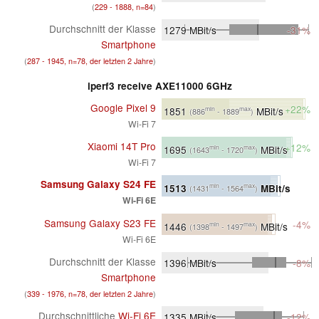
(
229 - 1888, n=84
)
Durchschnitt der Klasse
1279
MBit/s
-31%
Smartphone
(
287 - 1945, n=78, der letzten 2 Jahre
)
iperf3 receive AXE11000 6GHz
Google Pixel 9
+22%
1851
MBit/s
min
max
(886
- 1889
)
Wi-Fi 7
Xiaomi 14T Pro
+12%
1695
MBit/s
min
max
(1643
- 1720
)
Wi-Fi 7
Samsung Galaxy S24 FE
1513
MBit/s
min
max
(1431
- 1564
)
Wi-Fi 6E
Samsung Galaxy S23 FE
-4%
1446
MBit/s
min
max
(1398
- 1497
)
Wi-Fi 6E
Durchschnitt der Klasse
1396
MBit/s
-8%
Smartphone
(
339 - 1976, n=78, der letzten 2 Jahre
)
Durchschnittliche
Wi-Fi 6E
1335
MBit/s
-12%