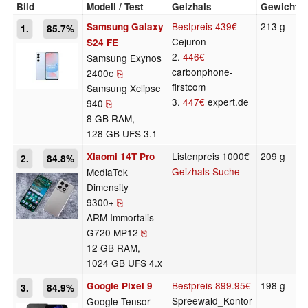
Bild
Modell / Test
Geizhals
Gewicht
Bestpreis
439€
213 g
Samsung Galaxy
1.
85.7%
Cejuron
S24 FE
2.
446€
Samsung Exynos
carbonphone-
2400e
⎘
firstcom
Samsung Xclipse
3.
447€
expert.de
940
⎘
8 GB RAM,
128 GB UFS 3.1
Listenpreis 1000€
209 g
Xiaomi 14T Pro
2.
84.8%
Geizhals Suche
MediaTek
Dimensity
9300+
⎘
ARM Immortalis-
G720 MP12
⎘
12 GB RAM,
1024 GB UFS 4.x
Bestpreis
899.95€
198 g
Google Pixel 9
3.
84.9%
Spreewald_Kontor
Google Tensor