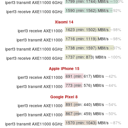
1799
(min: 1744)
MBit/s
∼100%
iperf3 transmit AXE11000 6GHz
1590
(min: 1562)
MBit/s
∼92%
iperf3 receive AXE11000 6GHz
Xiaomi 14
1623
(min: 1502)
MBit/s
∼98%
iperf3 receive AXE11000
1716
(min: 1119)
MBit/s
∼98%
iperf3 transmit AXE11000
1738
(min: 1597)
MBit/s
∼97%
iperf3 transmit AXE11000 6GHz
1737
(min: 873)
MBit/s
∼100%
iperf3 receive AXE11000 6GHz
Apple iPhone 15
691
(min: 617)
MBit/s
∼42%
iperf3 receive AXE11000
773
(min: 576)
MBit/s
∼44%
iperf3 transmit AXE11000
Google Pixel 8
891
(min: 440)
MBit/s
∼54%
iperf3 receive AXE11000
867
(min: 459)
MBit/s
∼50%
iperf3 transmit AXE11000
1570
(min: 1043)
MBit/s
∼87%
iperf3 transmit AXE11000 6GHz