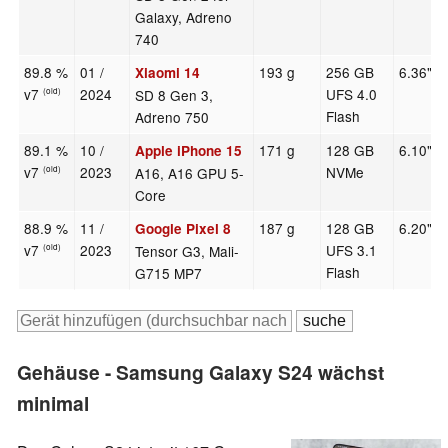
Galaxy, Adreno
740
89.8 %
01 /
193 g
256 GB
6.36"
Xiaomi 14
v7
2024
UFS 4.0
SD 8 Gen 3,
(old)
Flash
Adreno 750
89.1 %
10 /
171 g
128 GB
6.10"
Apple iPhone 15
v7
2023
NVMe
A16, A16 GPU 5-
(old)
Core
88.9 %
11 /
187 g
128 GB
6.20"
Google Pixel 8
v7
2023
UFS 3.1
Tensor G3, Mali-
(old)
Flash
G715 MP7
Gehäuse - Samsung Galaxy S24 wächst
minimal