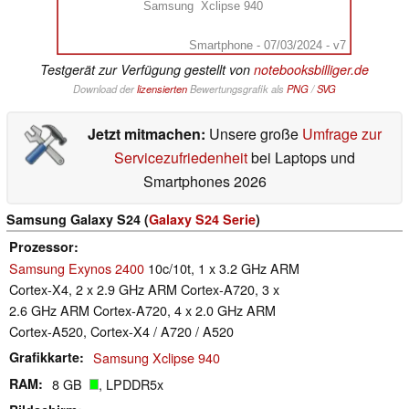
Samsung  Xclipse 940
Smartphone - 07/03/2024 - v7
Testgerät zur Verfügung gestellt von
notebooksbilliger.de
Download der
lizensierten
Bewertungsgrafik als
PNG
/
SVG
Jetzt mitmachen:
Unsere große
Umfrage zur
Servicezufriedenheit
bei Laptops und
Smartphones 2026
Samsung Galaxy S24 (
Galaxy S24 Serie
)
Prozessor
Samsung Exynos 2400
10c/10t, 1 x 3.2 GHz ARM
Cortex-X4, 2 x 2.9 GHz ARM Cortex-A720, 3 x
2.6 GHz ARM Cortex-A720, 4 x 2.0 GHz ARM
Cortex-A520, Cortex-X4 / A720 / A520
Grafikkarte
Samsung Xclipse 940
RAM
8 GB
, LPDDR5x