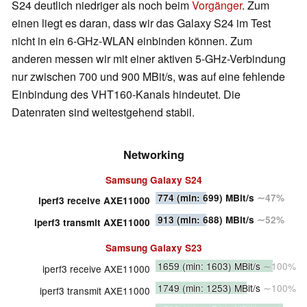
S24 deutlich niedriger als noch beim
Vorgänger
. Zum
einen liegt es daran, dass wir das Galaxy S24 im Test
nicht in ein 6-GHz-WLAN einbinden können. Zum
anderen messen wir mit einer aktiven 5-GHz-Verbindung
nur zwischen 700 und 900 MBit/s, was auf eine fehlende
Einbindung des VHT160-Kanals hindeutet. Die
Datenraten sind weitestgehend stabil.
Networking
Samsung Galaxy S24
774
(min: 699)
MBit/s
∼47%
iperf3 receive AXE11000
913
(min: 688)
MBit/s
∼52%
iperf3 transmit AXE11000
Samsung Galaxy S23
1659
(min: 1603)
MBit/s
∼100%
iperf3 receive AXE11000
1749
(min: 1253)
MBit/s
∼100%
iperf3 transmit AXE11000