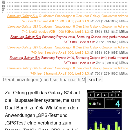
320
280
240
200
160
120
80
40
0
Samsung Galaxy S23
Qualcomm Snapdragon 8 Gen 2 for Galaxy, Qualcomm Adreno
740; iperf3 transmit AXE11000 6GHz; iperf 3.1.3:
Ø1799 (1744-1867) MBit/s
Samsung Galaxy S23
Qualcomm Snapdragon 8 Gen 2 for Galaxy, Qualcomm Adreno
740; iperf3 receive AXE11000 6GHz; iperf 3.1.3:
Ø1589 (1562-1612) MBit/s
Samsung Galaxy S24
Samsung Exynos 2400, Samsung Xclipse 940; iperf3 receive
AXE11000; iperf 3.1.3:
Ø772 (699-820) MBit/s
Samsung Galaxy S23
Qualcomm Snapdragon 8 Gen 2 for Galaxy, Qualcomm Adreno
740; iperf3 receive AXE11000; iperf 3.1.3:
Ø1658 (1603-1686) MBit/s
Samsung Galaxy S24
Samsung Exynos 2400, Samsung Xclipse 940; iperf3 transmit
AXE11000; iperf 3.1.3:
Ø913 (688-994) MBit/s
Samsung Galaxy S23
Qualcomm Snapdragon 8 Gen 2 for Galaxy, Qualcomm Adreno
740; iperf3 transmit AXE11000; iperf 3.1.3:
Ø1750 (1253-1880) MBit/s
Zur Ortung greift das Galaxy S24 auf
die Hauptsatellitensysteme, meist im
Dual-Band, zurück. Wir können den
Anwendungen „GPS-Test“ und
„GPSTest“ eine Verbindung zum