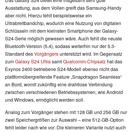
Das Galaxy S24 bietet eine insgesamt sehr gute
Ausstattung, aus dem Vollen greift das Samsung-Handy
aber nicht. Hierzu fehlt beispielsweise ein
Ultrabreitbandchip, wodurch eine Nutzung von digitalen
Schlüsseln mit dem kleinsten Smartphone der Galaxy-
S24-Serie möglich gewesen wäre. Auch fehlt die neuste
Bluetooth-Version (5.4), sodass weiterhin nur der 5.3-
Standard des
Vorgängers
unterstützt wird. Im Gegensatz
zum
Galaxy S24 Ultra
samt
Qualcomm-Chipsatz
hat das
Exynos 2400 betriebene S24-Modell ebenso nicht das
plattformübergreifende Feature „Snapdragon Seamless“
an Bord, womit zukünftig eine drahtlose Verbindung
zwischen verschiedenen Betriebssystemen, wie Android
und Windows, ermöglicht werden soll.
Analog zum Vorgänger stehen mit 128 GB und 256 GB nur
zwei Speichergrößen zur Auswahl – eine 512-GB-Option
fehlt leider nach wie vor. Die kleineren Variante nutzt auch