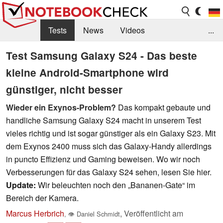
Tests
News
Videos
...
Benchmarks & Tech
Externe Tests
Test Samsung Galaxy S24 - Das beste
kleine Android-Smartphone wird
Kaufberatung
Deals
Suche
Jobs
günstiger, nicht besser
Forum
Wieder ein Exynos-Problem?
Das kompakt gebaute und
handliche Samsung Galaxy S24 macht in unserem Test
vieles richtig und ist sogar günstiger als ein Galaxy S23. Mit
dem Exynos 2400 muss sich das Galaxy-Handy allerdings
in puncto Effizienz und Gaming beweisen. Wo wir noch
Verbesserungen für das Galaxy S24 sehen, lesen Sie hier.
Update:
Wir beleuchten noch den „Bananen-Gate“ im
Bereich der Kamera.
Marcus Herbrich
,
Veröffentlicht am
,
👁
Daniel Schmidt