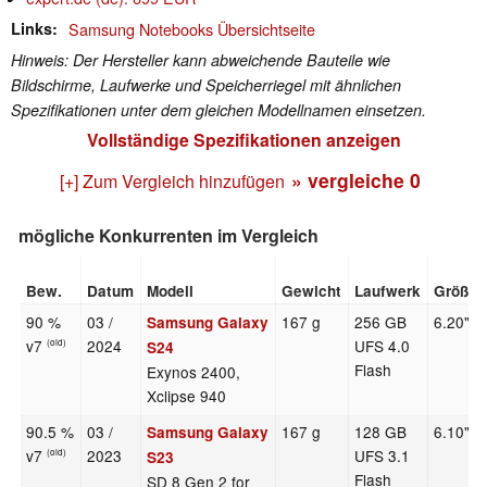
Links
Samsung Notebooks Übersichtseite
Hinweis: Der Hersteller kann abweichende Bauteile wie
Bildschirme, Laufwerke und Speicherriegel mit ähnlichen
Spezifikationen unter dem gleichen Modellnamen einsetzen.
Vollständige Spezifikationen anzeigen
» vergleiche
0
[+] Zum Vergleich hinzufügen
mögliche Konkurrenten im Vergleich
Bew.
Datum
Modell
Gewicht
Laufwerk
Größe
90 %
03 /
167 g
256 GB
6.20"
Samsung Galaxy
v7
2024
UFS 4.0
(old)
S24
Flash
Exynos 2400,
Xclipse 940
90.5 %
03 /
167 g
128 GB
6.10"
Samsung Galaxy
v7
2023
UFS 3.1
(old)
S23
Flash
SD 8 Gen 2 for