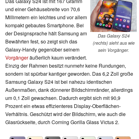
Das Galaxy S24 ist mit 167 Gramm
und einer Gehäusebreite von 70,6
Millimetern ein leichtes und vor allem
kompakt gebautes Smartphone. Bei
der Designsprache hält Samsung am
Das Galaxy S24
Bewährten fest, so zeigt sich das
(rechts) sieht aus wie
Galaxy-Handy gegenüber seinem
sein Vorgänger.
Vorgänger
äußerlich kaum verändert.
Einzig der Rahmen besitzt nunmehr keine Rundungen,
sondern ist spürbar kantiger geworden. Das 6,2 Zoll große
Samsung Galaxy S24 ist bei nahezu identischen
Außenmaßen, dank dünnerer Bildschirmränder, allerdings
um 0,1 Zoll gewachsen. Dadurch ergibt sich mit 90,9
Prozent ein etwas effizienteres Display-Oberflächen-
Verhältnis. Geschützt wird der Bildschirm, wie auch die
Glasrückseite, durch Corning Gorilla Glass Victus 2.