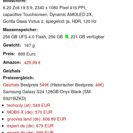
Bildschirm
6.20 Zoll 19.5:9, 2340 x 1080 Pixel 416 PPI,
capacitive Touchscreen, Dynamic AMOLED 2X,
Gorilla Glass Victus 2, spiegelnd: ja, HDR, 120 Hz
Massenspeicher
256 GB UFS 4.0 Flash, 256 GB
, 231 GB verfügbar
Gewicht
167 g
Preis
899 Euro
Amazon
429,99 €
Geizhals
Preisvergleich
Geizhals
Bestpreis
549€
(Historischer Bestpreis:
48€
)
Samsung Galaxy S24 128GB Onyx Black (SM-
S921BZKD)
techonly (at): 549 EUR
MOBII-X (de): 570 EUR
grooves.land (de): 606.89 EUR
expert.de (de): 679 EUR
expert.de (de): 699 EUR