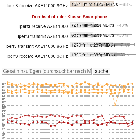
1521
(min: 1325)
MBit/s
∼88%
iperf3 receive AXE11000 6GHz
Durchschnitt der Klasse
Smartphone
721
(min: 52.2)
MBit/s
∼43%
iperf3 receive AXE11000
685
(min: 52.5)
MBit/s
∼39%
iperf3 transmit AXE11000
1279
(min: 287)
MBit/s
∼71%
iperf3 transmit AXE11000 6GHz
1396
(min: 339)
MBit/s
∼80%
iperf3 receive AXE11000 6GHz
1840
1800
1760
1720
1680
1640
1600
1560
1520
1480
1440
1400
1360
1320
1280
1240
1200
1160
1120
1080
1040
1000
960
920
880
840
800
760
720
680
640
600
560
520
480
440
400
360