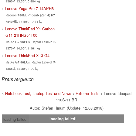
1360P, 13.30", 0.984 kg
Lenovo Yoga Pro 7 14APH8
Radeon 780M, Phoenix (Zen 4) R7
7840HS, 14.50", 1.474 kg
Lenovo ThinkPad X1 Carbon
G11 21HNS54T00
Iris Xe G7 96EUs, Raptor Lake-P i7-
1370P, 14.00", 1.161 kg
Lenovo ThinkPad X13 G4
Iris Xe G7 96EUs, Raptor Lake-U i7-
1365U, 13.30", 1.09 kg
Preisvergleich
>
Notebook Test, Laptop Test und News
>
Externe Tests
> Lenovo Ideapad
110S-11IBR
Autor: Stefan Hinum (Update: 12.08.2018)
loading failed!
loading failed!