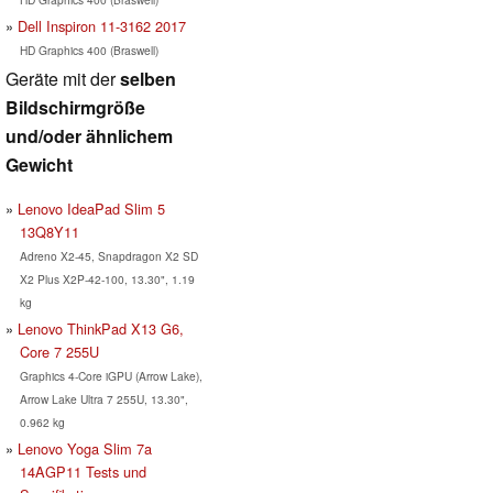
Dell Inspiron 11-3162 2017
HD Graphics 400 (Braswell)
Geräte mit der
selben
Bildschirmgröße
und/oder ähnlichem
Gewicht
Lenovo IdeaPad Slim 5
13Q8Y11
Adreno X2-45, Snapdragon X2 SD
X2 Plus X2P-42-100, 13.30", 1.19
kg
Lenovo ThinkPad X13 G6,
Core 7 255U
Graphics 4-Core iGPU (Arrow Lake),
Arrow Lake Ultra 7 255U, 13.30",
0.962 kg
Lenovo Yoga Slim 7a
14AGP11 Tests und