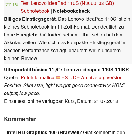
Test Lenovo IdeaPad 110S (N3060, 32 GB)
77.1%
Subnotebook
|
Notebookcheck
Billiges Einstiegsgerät.
Das Lenovo IdeaPad 110S ist ein
kleines Subnotebook im 11-Zoll-Format. Der deutlich zu
hohe Energiebedarf fordert seinen Tribut schon bei den
Akkulaufzeiten. Wie sich das kompakte Einstiegsgerät in
Sachen Performance schlägt, erläutern wir in unserem
kleinen Review.
Ultraportátil básico 11,6": Lenovo Ideapad 110S-11IBR
Quelle:
Putoinformatico
ES→DE
Archive.org version
Positive: Slim size; light weight; good connectivity; HDMI
output; low price.
Einzeltest, online verfügbar, Kurz, Datum: 21.07.2018
Kommentar
Intel HD Graphics 400 (Braswell)
: Grafikeinheit in den