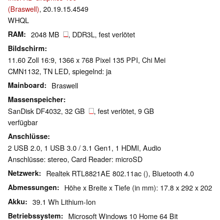
(Braswell)
, 20.19.15.4549
WHQL
RAM
2048 MB
, DDR3L, fest verlötet
Bildschirm
11.60 Zoll 16:9, 1366 x 768 Pixel 135 PPI, Chi Mei
CMN1132, TN LED, spiegelnd: ja
Mainboard
Braswell
Massenspeicher
SanDisk DF4032, 32 GB
, fest verlötet, 9 GB
verfügbar
Anschlüsse
2 USB 2.0, 1 USB 3.0 / 3.1 Gen1, 1 HDMI, Audio
Anschlüsse: stereo, Card Reader: microSD
Netzwerk
Realtek RTL8821AE 802.11ac (), Bluetooth 4.0
Abmessungen
Höhe x Breite x Tiefe (in mm): 17.8 x 292 x 202
Akku
39.1 Wh Lithium-Ion
Betriebssystem
Microsoft Windows 10 Home 64 Bit