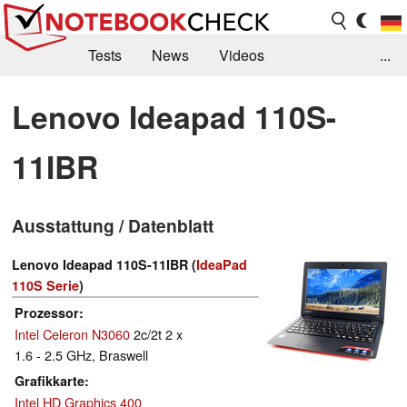
Tests
News
Videos
...
Benchmarks & Tech
Externe Tests
Lenovo Ideapad 110S-
Kaufberatung
Deals
Suche
Jobs
11IBR
Forum
Ausstattung / Datenblatt
Lenovo Ideapad 110S-11IBR (
IdeaPad
110S Serie
)
Prozessor
Intel Celeron N3060
2c/2t 2 x
1.6 - 2.5 GHz, Braswell
Grafikkarte
Intel HD Graphics 400