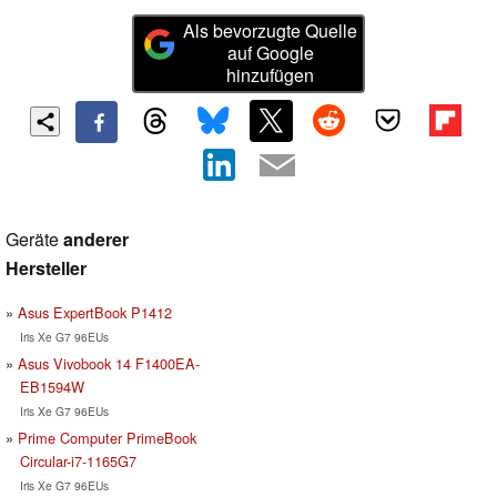
Als bevorzugte Quelle
auf Google
hinzufügen
Geräte
anderer
Hersteller
Asus ExpertBook P1412
Iris Xe G7 96EUs
Asus Vivobook 14 F1400EA-
EB1594W
Iris Xe G7 96EUs
Prime Computer PrimeBook
Circular-i7-1165G7
Iris Xe G7 96EUs