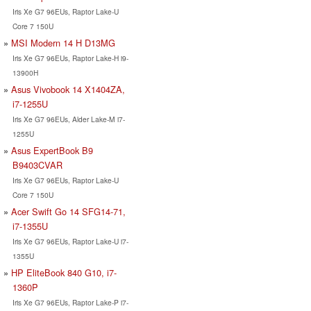
Iris Xe G7 96EUs, Raptor Lake-U
Core 7 150U
MSI Modern 14 H D13MG
Iris Xe G7 96EUs, Raptor Lake-H i9-
13900H
Asus Vivobook 14 X1404ZA,
i7-1255U
Iris Xe G7 96EUs, Alder Lake-M i7-
1255U
Asus ExpertBook B9
B9403CVAR
Iris Xe G7 96EUs, Raptor Lake-U
Core 7 150U
Acer Swift Go 14 SFG14-71,
i7-1355U
Iris Xe G7 96EUs, Raptor Lake-U i7-
1355U
HP EliteBook 840 G10, i7-
1360P
Iris Xe G7 96EUs, Raptor Lake-P i7-