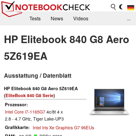
Tests
News
Videos
...
Benchmarks & Tech
Externe Tests
HP Elitebook 840 G8 Aero
Kaufberatung
Deals
Suche
Jobs
5Z619EA
Forum
Ausstattung / Datenblatt
HP Elitebook 840 G8 Aero 5Z619EA
(
EliteBook 840 G8 Serie
)
Prozessor
Intel Core i7-1165G7
4c/8t 4 x
2.8 - 4.7 GHz, Tiger Lake-UP3
Grafikkarte
Intel Iris Xe Graphics G7 96EUs