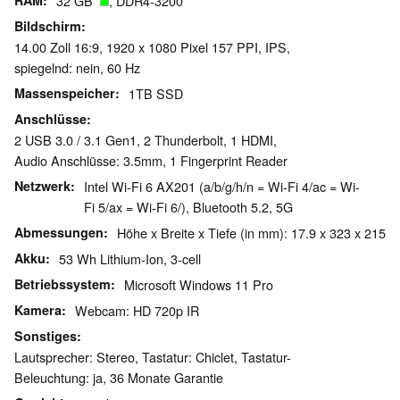
RAM
32 GB
, DDR4-3200
Bildschirm
14.00 Zoll 16:9, 1920 x 1080 Pixel 157 PPI, IPS,
spiegelnd: nein, 60 Hz
Massenspeicher
1TB SSD
Anschlüsse
2 USB 3.0 / 3.1 Gen1, 2 Thunderbolt, 1 HDMI,
Audio Anschlüsse: 3.5mm, 1 Fingerprint Reader
Netzwerk
Intel Wi-Fi 6 AX201 (a/b/g/h/n = Wi-Fi 4/ac = Wi-
Fi 5/ax = Wi-Fi 6/), Bluetooth 5.2, 5G
Abmessungen
Höhe x Breite x Tiefe (in mm): 17.9 x 323 x 215
Akku
53 Wh Lithium-Ion, 3-cell
Betriebssystem
Microsoft Windows 11 Pro
Kamera
Webcam: HD 720p IR
Sonstiges
Lautsprecher: Stereo, Tastatur: Chiclet, Tastatur-
Beleuchtung: ja, 36 Monate Garantie