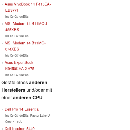
Asus VivoBook 14 F415EA-
EB377T
Iris Xe G7 96EUs
MSI Modern 14 B11MOU-
485XES
Iris Xe G7 96EUs
MSI Modern 14 B11MO-
074XES
Iris Xe G7 96EUs
Asus ExpertBook
B9450CEA-XH75
Iris Xe G7 96EUs
Geräte eines
anderen
Herstellers
und/oder mit
einer
anderen CPU
Dell Pro 14 Essential
Iris Xe G7 96EUs, Raptor Lake-U
Core 7 150U
Dell Inspiron 5440