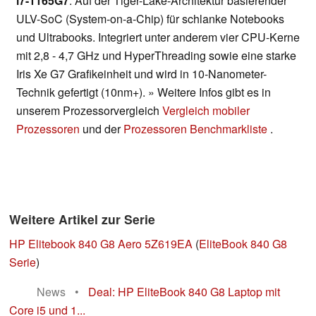
i7-1165G7
: Auf der Tiger-Lake-Architektur basierender
ULV-SoC (System-on-a-Chip) für schlanke Notebooks
und Ultrabooks. Integriert unter anderem vier CPU-Kerne
mit 2,8 - 4,7 GHz und HyperThreading sowie eine starke
Iris Xe G7 Grafikeinheit und wird in 10-Nanometer-
Technik gefertigt (10nm+). » Weitere Infos gibt es in
unserem Prozessorvergleich
Vergleich mobiler
Prozessoren
und der
Prozessoren Benchmarkliste
.
Weitere Artikel zur Serie
HP Elitebook 840 G8 Aero 5Z619EA
(
EliteBook 840 G8
Serie
)
News
•
Deal: HP EliteBook 840 G8 Laptop mit
Core i5 und 1...