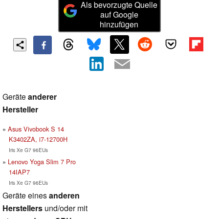
Als bevorzugte Quelle
auf Google
hinzufügen
Geräte
anderer
Hersteller
Asus Vivobook S 14
K3402ZA, i7-12700H
Iris Xe G7 96EUs
Lenovo Yoga Slim 7 Pro
14IAP7
Iris Xe G7 96EUs
Geräte eines
anderen
Herstellers
und/oder mit