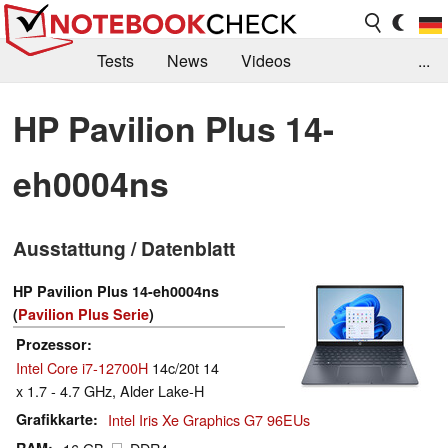
Tests
News
Videos
...
Benchmarks & Tech
Externe Tests
HP Pavilion Plus 14-
Kaufberatung
Deals
Suche
Jobs
eh0004ns
Forum
Ausstattung / Datenblatt
HP Pavilion Plus 14-eh0004ns
(
Pavilion Plus Serie
)
Prozessor
Intel Core i7-12700H
14c/20t 14
x 1.7 - 4.7 GHz, Alder Lake-H
Grafikkarte
Intel Iris Xe Graphics G7 96EUs