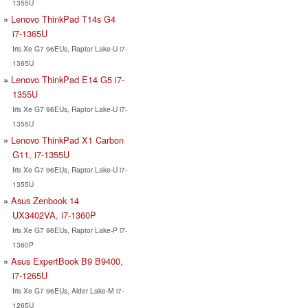
1355U
Lenovo ThinkPad T14s G4
i7-1365U
Iris Xe G7 96EUs, Raptor Lake-U i7-
1365U
Lenovo ThinkPad E14 G5 i7-
1355U
Iris Xe G7 96EUs, Raptor Lake-U i7-
1355U
Lenovo ThinkPad X1 Carbon
G11, i7-1355U
Iris Xe G7 96EUs, Raptor Lake-U i7-
1355U
Asus Zenbook 14
UX3402VA, i7-1360P
Iris Xe G7 96EUs, Raptor Lake-P i7-
1360P
Asus ExpertBook B9 B9400,
i7-1265U
Iris Xe G7 96EUs, Alder Lake-M i7-
1265U