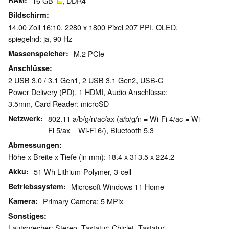
RAM
16 GB
, DDR4
Bildschirm
14.00 Zoll 16:10, 2280 x 1800 Pixel 207 PPI, OLED,
spiegelnd: ja, 90 Hz
Massenspeicher
M.2 PCIe
Anschlüsse
2 USB 3.0 / 3.1 Gen1, 2 USB 3.1 Gen2, USB-C
Power Delivery (PD), 1 HDMI, Audio Anschlüsse:
3.5mm, Card Reader: microSD
Netzwerk
802.11 a/b/g/n/ac/ax (a/b/g/n = Wi-Fi 4/ac = Wi-
Fi 5/ax = Wi-Fi 6/), Bluetooth 5.3
Abmessungen
Höhe x Breite x Tiefe (in mm): 18.4 x 313.5 x 224.2
Akku
51 Wh Lithium-Polymer, 3-cell
Betriebssystem
Microsoft Windows 11 Home
Kamera
Primary Camera: 5 MPix
Sonstiges
Lautsprecher: Stereo, Tastatur: Chiclet, Tastatur-