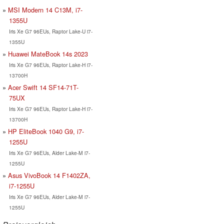
MSI Modern 14 C13M, i7-
1355U
Iris Xe G7 96EUs, Raptor Lake-U i7-
1355U
Huawei MateBook 14s 2023
Iris Xe G7 96EUs, Raptor Lake-H i7-
13700H
Acer Swift 14 SF14-71T-
75UX
Iris Xe G7 96EUs, Raptor Lake-H i7-
13700H
HP EliteBook 1040 G9, i7-
1255U
Iris Xe G7 96EUs, Alder Lake-M i7-
1255U
Asus VivoBook 14 F1402ZA,
i7-1255U
Iris Xe G7 96EUs, Alder Lake-M i7-
1255U