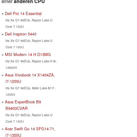
einer
anderen CPU
Dell Pro 14 Essential
Iris Xe G7 96EUs, Raptor Lake-U
Core 7 150U
Dell Inspiron 5440
Iris Xe G7 96EUs, Raptor Lake-U
Core 7 150U
MSI Modern 14 H D13MG
Iris Xe G7 96EUs, Raptor Lake-H i9-
13900H
Asus Vivobook 14 X1404ZA,
i7-1255U
Iris Xe G7 96EUs, Alder Lake-M i7-
1255U
Asus ExpertBook B9
B9403CVAR
Iris Xe G7 96EUs, Raptor Lake-U
Core 7 150U
Acer Swift Go 14 SFG14-71,
i7-1355U