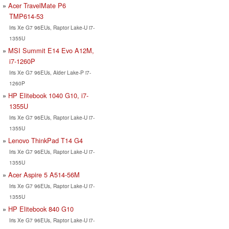
Acer TravelMate P6
TMP614-53
Iris Xe G7 96EUs, Raptor Lake-U i7-
1355U
MSI Summit E14 Evo A12M,
i7-1260P
Iris Xe G7 96EUs, Alder Lake-P i7-
1260P
HP Elitebook 1040 G10, i7-
1355U
Iris Xe G7 96EUs, Raptor Lake-U i7-
1355U
Lenovo ThinkPad T14 G4
Iris Xe G7 96EUs, Raptor Lake-U i7-
1355U
Acer Aspire 5 A514-56M
Iris Xe G7 96EUs, Raptor Lake-U i7-
1355U
HP Elitebook 840 G10
Iris Xe G7 96EUs, Raptor Lake-U i7-