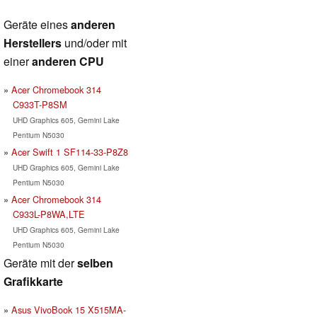
Geräte eines
anderen
Herstellers
und/oder mit
einer
anderen CPU
Acer Chromebook 314
C933T-P8SM
UHD Graphics 605, Gemini Lake
Pentium N5030
Acer Swift 1 SF114-33-P8Z8
UHD Graphics 605, Gemini Lake
Pentium N5030
Acer Chromebook 314
C933L-P8WA,LTE
UHD Graphics 605, Gemini Lake
Pentium N5030
Geräte mit der
selben
Grafikkarte
Asus VivoBook 15 X515MA-