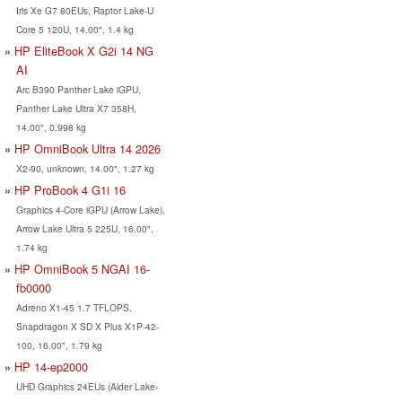
Iris Xe G7 80EUs, Raptor Lake-U
Core 5 120U, 14.00", 1.4 kg
HP EliteBook X G2i 14 NG
AI
Arc B390 Panther Lake iGPU,
Panther Lake Ultra X7 358H,
14.00", 0.998 kg
HP OmniBook Ultra 14 2026
X2-90, unknown, 14.00", 1.27 kg
HP ProBook 4 G1i 16
Graphics 4-Core iGPU (Arrow Lake),
Arrow Lake Ultra 5 225U, 16.00",
1.74 kg
HP OmniBook 5 NGAI 16-
fb0000
Adreno X1-45 1.7 TFLOPS,
Snapdragon X SD X Plus X1P-42-
100, 16.00", 1.79 kg
HP 14-ep2000
UHD Graphics 24EUs (Alder Lake-