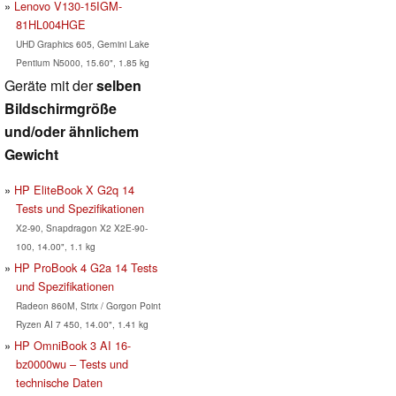
Lenovo V130-15IGM-
81HL004HGE
UHD Graphics 605, Gemini Lake
Pentium N5000, 15.60", 1.85 kg
Geräte mit der
selben
Bildschirmgröße
und/oder ähnlichem
Gewicht
HP EliteBook X G2q 14
Tests und Spezifikationen
X2-90, Snapdragon X2 X2E-90-
100, 14.00", 1.1 kg
HP ProBook 4 G2a 14 Tests
und Spezifikationen
Radeon 860M, Strix / Gorgon Point
Ryzen AI 7 450, 14.00", 1.41 kg
HP OmniBook 3 AI 16-
bz0000wu – Tests und
technische Daten