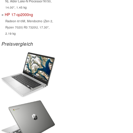
N), Alder Lake-N Processor N150,
14.00", 1.45 kg
HP 17-cp2000ng
Radeon 610M, Mendocino (Zen 2,
Ryzen 7020) R3 7320U, 17.30",
2.19 kg
Preisvergleich