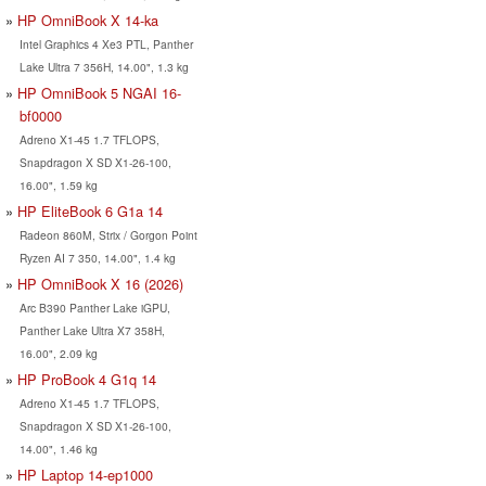
HP OmniBook X 14-ka
Intel Graphics 4 Xe3 PTL, Panther
Lake Ultra 7 356H, 14.00", 1.3 kg
HP OmniBook 5 NGAI 16-
bf0000
Adreno X1-45 1.7 TFLOPS,
Snapdragon X SD X1-26-100,
16.00", 1.59 kg
HP EliteBook 6 G1a 14
Radeon 860M, Strix / Gorgon Point
Ryzen AI 7 350, 14.00", 1.4 kg
HP OmniBook X 16 (2026)
Arc B390 Panther Lake iGPU,
Panther Lake Ultra X7 358H,
16.00", 2.09 kg
HP ProBook 4 G1q 14
Adreno X1-45 1.7 TFLOPS,
Snapdragon X SD X1-26-100,
14.00", 1.46 kg
HP Laptop 14-ep1000