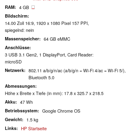
RAM
4 GB
Bildschirm
14.00 Zoll 16:9, 1920 x 1080 Pixel 157 PPI,
spiegelnd: nein
Massenspeicher
64 GB eMMC
Anschlüsse
3 USB 3.1 Gen2, 1 DisplayPort, Card Reader:
microSD
Netzwerk
802.11 a/b/g/n/ac (a/b/g/n = Wi-Fi 4/ac = Wi-Fi 5/),
Bluetooth 5.0
Abmessungen
Höhe x Breite x Tiefe (in mm): 17.8 x 325.7 x 218.5
Akku
47 Wh
Betriebssystem
Google Chrome OS
Gewicht
1.5 kg
Links
HP Startseite