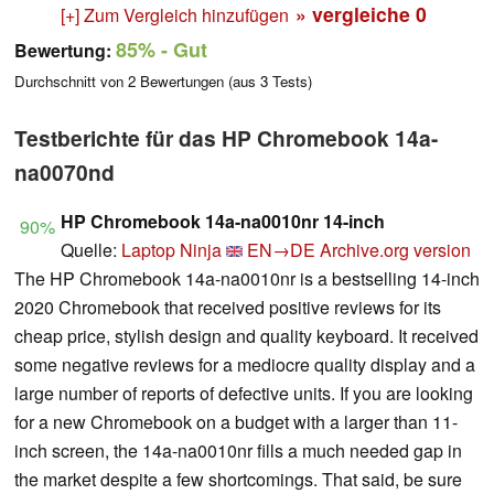
» vergleiche
0
[+] Zum Vergleich hinzufügen
85%
- Gut
Bewertung:
Durchschnitt von
2
Bewertungen (aus
3
Tests)
Testberichte für das HP Chromebook 14a-
na0070nd
HP Chromebook 14a-na0010nr 14-inch
90%
Quelle:
Laptop Ninja
EN→DE
Archive.org version
The HP Chromebook 14a-na0010nr is a bestselling 14-inch
2020 Chromebook that received positive reviews for its
cheap price, stylish design and quality keyboard. It received
some negative reviews for a mediocre quality display and a
large number of reports of defective units. If you are looking
for a new Chromebook on a budget with a larger than 11-
inch screen, the 14a-na0010nr fills a much needed gap in
the market despite a few shortcomings. That said, be sure