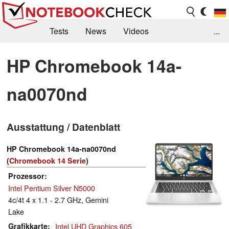
Tests
News
Videos
...
Benchmarks & Tech
Externe Tests
HP Chromebook 14a-
Kaufberatung
Deals
Suche
Jobs
na0070nd
Forum
Ausstattung / Datenblatt
HP Chromebook 14a-na0070nd
(
Chromebook 14 Serie
)
Prozessor
Intel Pentium Silver N5000
4c/4t 4 x 1.1 - 2.7 GHz, Gemini
Lake
Grafikkarte
Intel UHD Graphics 605