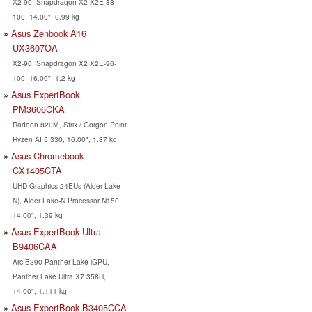
X2-90, Snapdragon X2 X2E-88-
100, 14.00", 0.99 kg
Asus Zenbook A16
UX3607OA
X2-90, Snapdragon X2 X2E-96-
100, 16.00", 1.2 kg
Asus ExpertBook
PM3606CKA
Radeon 820M, Strix / Gorgon Point
Ryzen AI 5 330, 16.00", 1.87 kg
Asus Chromebook
CX1405CTA
UHD Graphics 24EUs (Alder Lake-
N), Alder Lake-N Processor N150,
14.00", 1.39 kg
Asus ExpertBook Ultra
B9406CAA
Arc B390 Panther Lake iGPU,
Panther Lake Ultra X7 358H,
14.00", 1.111 kg
Asus ExpertBook B3405CCA