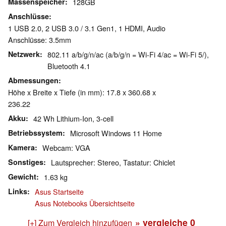
Massenspeicher
128GB
Anschlüsse
1 USB 2.0, 2 USB 3.0 / 3.1 Gen1, 1 HDMI, Audio
Anschlüsse: 3.5mm
Netzwerk
802.11 a/b/g/n/ac (a/b/g/n = Wi-Fi 4/ac = Wi-Fi 5/),
Bluetooth 4.1
Abmessungen
Höhe x Breite x Tiefe (in mm): 17.8 x 360.68 x
236.22
Akku
42 Wh Lithium-Ion, 3-cell
Betriebssystem
Microsoft Windows 11 Home
Kamera
Webcam: VGA
Sonstiges
Lautsprecher: Stereo, Tastatur: Chiclet
Gewicht
1.63 kg
Links
Asus Startseite
Asus Notebooks Übersichtseite
» vergleiche
0
[+] Zum Vergleich hinzufügen