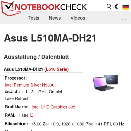
Tests
News
Videos
...
Benchmarks & Tech
Externe Tests
Asus L510MA-DH21
Kaufberatung
Deals
Suche
Jobs
Ausstattung / Datenblatt
Forum
Asus L510MA-DH21 (
L510 Serie
)
Prozessor
Intel Pentium Silver N5030
4c/4t 4 x 1.1 - 3.1 GHz, Gemini
Lake Refresh
Grafikkarte
Intel UHD Graphics 605
RAM
4 GB
Bildschirm
15.60 Zoll 16:9, 1920 x 1080 Pixel 141 PPI, 60 Hz