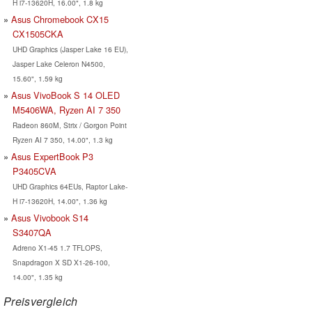
H i7-13620H, 16.00", 1.8 kg
Asus Chromebook CX15
CX1505CKA
UHD Graphics (Jasper Lake 16 EU),
Jasper Lake Celeron N4500,
15.60", 1.59 kg
Asus VivoBook S 14 OLED
M5406WA, Ryzen AI 7 350
Radeon 860M, Strix / Gorgon Point
Ryzen AI 7 350, 14.00", 1.3 kg
Asus ExpertBook P3
P3405CVA
UHD Graphics 64EUs, Raptor Lake-
H i7-13620H, 14.00", 1.36 kg
Asus Vivobook S14
S3407QA
Adreno X1-45 1.7 TFLOPS,
Snapdragon X SD X1-26-100,
14.00", 1.35 kg
Preisvergleich