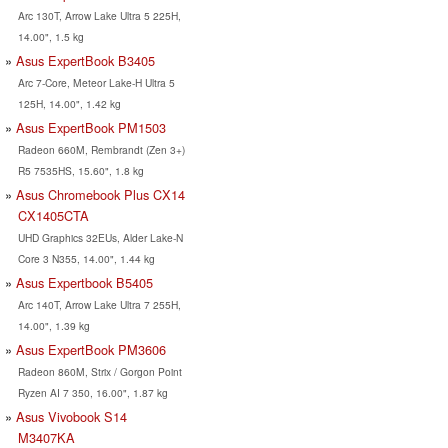
Arc 130T, Arrow Lake Ultra 5 225H,
14.00", 1.5 kg
Asus ExpertBook B3405
Arc 7-Core, Meteor Lake-H Ultra 5
125H, 14.00", 1.42 kg
Asus ExpertBook PM1503
Radeon 660M, Rembrandt (Zen 3+)
R5 7535HS, 15.60", 1.8 kg
Asus Chromebook Plus CX14
CX1405CTA
UHD Graphics 32EUs, Alder Lake-N
Core 3 N355, 14.00", 1.44 kg
Asus Expertbook B5405
Arc 140T, Arrow Lake Ultra 7 255H,
14.00", 1.39 kg
Asus ExpertBook PM3606
Radeon 860M, Strix / Gorgon Point
Ryzen AI 7 350, 16.00", 1.87 kg
Asus Vivobook S14
M3407KA