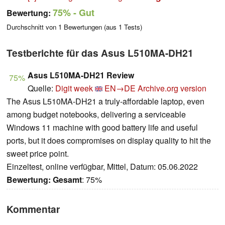
75%
- Gut
Bewertung:
Durchschnitt von
1
Bewertungen (aus
1
Tests)
Testberichte für das Asus L510MA-DH21
Asus L510MA-DH21 Review
75%
Quelle:
Digit week
EN→DE
Archive.org version
The Asus L510MA-DH21 a truly-affordable laptop, even
among budget notebooks, delivering a serviceable
Windows 11 machine with good battery life and useful
ports, but it does compromises on display quality to hit the
sweet price point.
Einzeltest, online verfügbar, Mittel, Datum: 05.06.2022
Bewertung:
Gesamt
: 75%
Kommentar