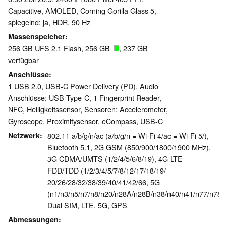
Capacitive, AMOLED, Corning Gorilla Glass 5,
spiegelnd: ja, HDR, 90 Hz
Massenspeicher
256 GB UFS 2.1 Flash, 256 GB
, 237 GB
verfügbar
Anschlüsse
1 USB 2.0, USB-C Power Delivery (PD), Audio
Anschlüsse: USB Type-C, 1 Fingerprint Reader,
NFC, Helligkeitssensor, Sensoren: Accelerometer,
Gyroscope, Proximitysensor, eCompass, USB-C
Netzwerk
802.11 a/b/g/n/ac (a/b/g/n = Wi-Fi 4/ac = Wi-Fi 5/),
Bluetooth 5.1, 2G GSM (850/900/1800/1900 MHz),
3G CDMA/UMTS (1/2/4/5/6/8/19), 4G LTE
FDD/TDD (1/2/3/4/5/7/8/12/17/18/19/
20/26/28/32/38/39/40/41/42/66, 5G
(n1/n3/n5/n7/n8/n20/n28A/n28B/n38/n40/n41/n77/n78),
Dual SIM, LTE, 5G, GPS
Abmessungen