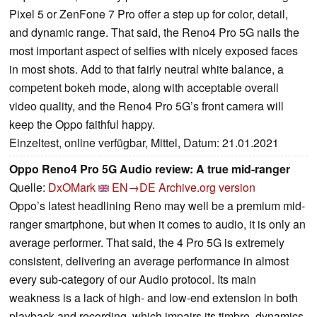
Pixel 5 or ZenFone 7 Pro offer a step up for color, detail,
and dynamic range. That said, the Reno4 Pro 5G nails the
most important aspect of selfies with nicely exposed faces
in most shots. Add to that fairly neutral white balance, a
competent bokeh mode, along with acceptable overall
video quality, and the Reno4 Pro 5G’s front camera will
keep the Oppo faithful happy.
Einzeltest, online verfügbar, Mittel, Datum: 21.01.2021
Oppo Reno4 Pro 5G Audio review: A true mid-ranger
Quelle:
DxOMark
EN→DE
Archive.org version
Oppo’s latest headlining Reno may well be a premium mid-
ranger smartphone, but when it comes to audio, it is only an
average performer. That said, the 4 Pro 5G is extremely
consistent, delivering an average performance in almost
every sub-category of our Audio protocol. Its main
weakness is a lack of high- and low-end extension in both
playback and recording, which impairs its timbre, dynamics,