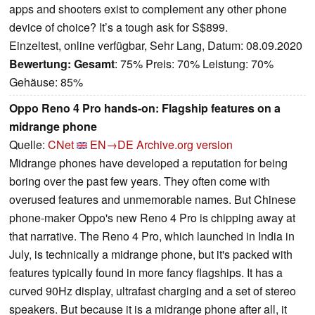
apps and shooters exist to complement any other phone
device of choice? It’s a tough ask for S$899.
Einzeltest, online verfügbar, Sehr Lang, Datum: 08.09.2020
Bewertung:
Gesamt
: 75% Preis: 70% Leistung: 70%
Gehäuse: 85%
Oppo Reno 4 Pro hands-on: Flagship features on a
midrange phone
Quelle:
CNet
EN→DE
Archive.org version
Midrange phones have developed a reputation for being
boring over the past few years. They often come with
overused features and unmemorable names. But Chinese
phone-maker Oppo's new Reno 4 Pro is chipping away at
that narrative. The Reno 4 Pro, which launched in India in
July, is technically a midrange phone, but it's packed with
features typically found in more fancy flagships. It has a
curved 90Hz display, ultrafast charging and a set of stereo
speakers. But because it is a midrange phone after all, it