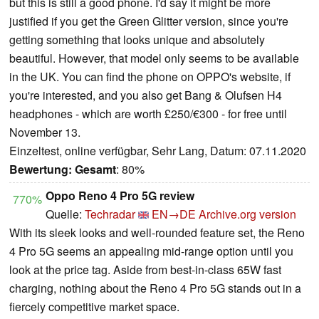
but this is still a good phone. I'd say it might be more
justified if you get the Green Glitter version, since you're
getting something that looks unique and absolutely
beautiful. However, that model only seems to be available
in the UK. You can find the phone on OPPO's website, if
you're interested, and you also get Bang & Olufsen H4
headphones - which are worth £250/€300 - for free until
November 13.
Einzeltest, online verfügbar, Sehr Lang, Datum: 07.11.2020
Bewertung:
Gesamt
: 80%
Oppo Reno 4 Pro 5G review
770%
Quelle:
Techradar
EN→DE
Archive.org version
With its sleek looks and well-rounded feature set, the Reno
4 Pro 5G seems an appealing mid-range option until you
look at the price tag. Aside from best-in-class 65W fast
charging, nothing about the Reno 4 Pro 5G stands out in a
fiercely competitive market space.