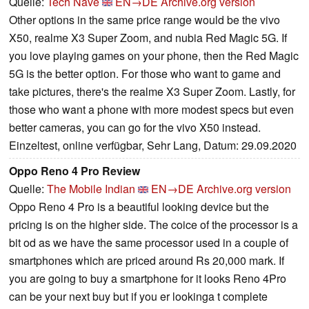
Quelle:
Tech Nave
EN→DE
Archive.org version
Other options in the same price range would be the vivo
X50, realme X3 Super Zoom, and nubia Red Magic 5G. If
you love playing games on your phone, then the Red Magic
5G is the better option. For those who want to game and
take pictures, there's the realme X3 Super Zoom. Lastly, for
those who want a phone with more modest specs but even
better cameras, you can go for the vivo X50 instead.
Einzeltest, online verfügbar, Sehr Lang, Datum: 29.09.2020
Oppo Reno 4 Pro Review
Quelle:
The Mobile Indian
EN→DE
Archive.org version
Oppo Reno 4 Pro is a beautiful looking device but the
pricing is on the higher side. The coice of the processor is a
bit od as we have the same processor used in a couple of
smartphones which are priced around Rs 20,000 mark. If
you are going to buy a smartphone for it looks Reno 4Pro
can be your next buy but if you er lookinga t complete