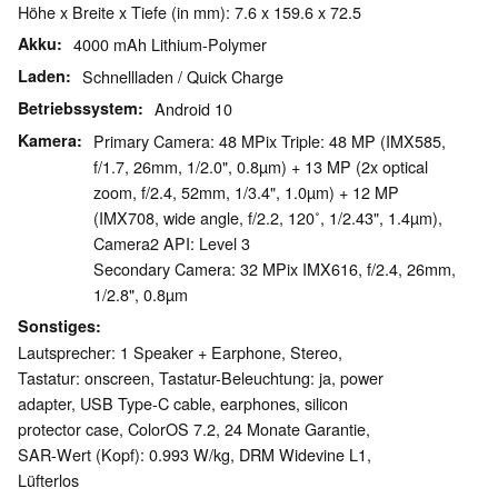
Höhe x Breite x Tiefe (in mm): 7.6 x 159.6 x 72.5
Akku
4000 mAh Lithium-Polymer
Laden
Schnellladen / Quick Charge
Betriebssystem
Android 10
Kamera
Primary Camera: 48 MPix Triple: 48 MP (IMX585,
f/1.7, 26mm, 1/2.0", 0.8µm) + 13 MP (2x optical
zoom, f/2.4, 52mm, 1/3.4", 1.0µm) + 12 MP
(IMX708, wide angle, f/2.2, 120˚, 1/2.43", 1.4µm),
Camera2 API: Level 3
Secondary Camera: 32 MPix IMX616, f/2.4, 26mm,
1/2.8", 0.8µm
Sonstiges
Lautsprecher: 1 Speaker + Earphone, Stereo,
Tastatur: onscreen, Tastatur-Beleuchtung: ja, power
adapter, USB Type-C cable, earphones, silicon
protector case, ColorOS 7.2, 24 Monate Garantie,
SAR-Wert (Kopf): 0.993 W/kg, DRM Widevine L1,
Lüfterlos