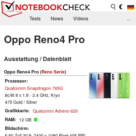
Tests
News
Videos
...
Benchmarks & Tech
Externe Tests
Oppo Reno4 Pro
Kaufberatung
Deals
Suche
Jobs
Ausstattung / Datenblatt
Forum
Oppo Reno4 Pro (
Reno Serie
)
Prozessor
Qualcomm Snapdragon 765G
8c/8t 8 x 1.8 - 2.4 GHz, Kryo
475 Gold / Silver
Grafikkarte
Qualcomm Adreno 620
RAM
12 GB
Bildschirm
6.50 Zoll 20:9, 2400 x 1080 Pixel 405 PPI,