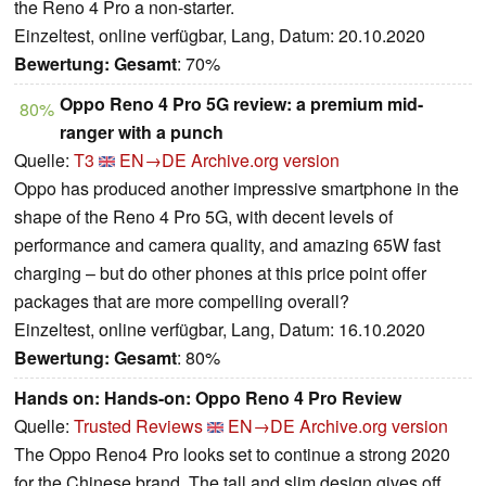
the Reno 4 Pro a non-starter.
Einzeltest, online verfügbar, Lang, Datum: 20.10.2020
Bewertung:
Gesamt
: 70%
Oppo Reno 4 Pro 5G review: a premium mid-
80%
ranger with a punch
Quelle:
T3
EN→DE
Archive.org version
Oppo has produced another impressive smartphone in the
shape of the Reno 4 Pro 5G, with decent levels of
performance and camera quality, and amazing 65W fast
charging – but do other phones at this price point offer
packages that are more compelling overall?
Einzeltest, online verfügbar, Lang, Datum: 16.10.2020
Bewertung:
Gesamt
: 80%
Hands on: Hands-on: Oppo Reno 4 Pro Review
Quelle:
Trusted Reviews
EN→DE
Archive.org version
The Oppo Reno4 Pro looks set to continue a strong 2020
for the Chinese brand. The tall and slim design gives off