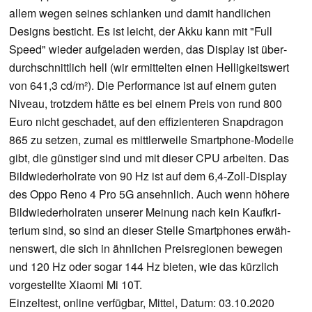
allem wegen seines schlanken und damit hand­lichen
Designs besticht. Es ist leicht, der Akku kann mit "Full
Speed" wieder aufge­laden werden, das Display ist über­
durch­schnitt­lich hell (wir ermit­telten einen Hellig­keits­wert
von 641,3 cd/m²). Die Perfor­mance ist auf einem guten
Niveau, trotzdem hätte es bei einem Preis von rund 800
Euro nicht geschadet, auf den effi­zien­teren Snap­dragon
865 zu setzen, zumal es mitt­ler­weile Smart­phone-Modelle
gibt, die güns­tiger sind und mit dieser CPU arbeiten. Das
Bild­wie­der­hol­rate von 90 Hz ist auf dem 6,4-Zoll-Display
des Oppo Reno 4 Pro 5G ansehn­lich. Auch wenn höhere
Bild­wie­der­hol­raten unserer Meinung nach kein Kauf­kri­
terium sind, so sind an dieser Stelle Smart­phones erwäh­
nens­wert, die sich in ähnli­chen Preis­regionen bewegen
und 120 Hz oder sogar 144 Hz bieten, wie das kürz­lich
vorge­stellte Xiaomi Mi 10T.
Einzeltest, online verfügbar, Mittel, Datum: 03.10.2020