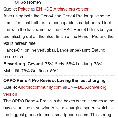
Or Go Home?
Quelle:
Pokde
EN→DE
Archive.org version
After using both the Reno4 and Reno4 Pro for quite some
time, I feel that both are rather capable smartphones. I feel
fine with the hardware that the OPPO Reno4 brings but you
are missing out on the nicer finish of the Reno4 Pro and the
90Hz refresh rate.
Hands-On, online verfügbar, Länge unbekannt, Datum:
03.09.2020
Bewertung:
Gesamt
: 75% Preis: 65% Leistung: 78%
Mobilität: 78% Gehäuse: 80%
OPPO Reno 4 Pro Review: Loving the fast charging
Quelle:
Androidcommunity.com
EN→DE
Archive.org
version
The OPPO Reno 4 Pro ticks the boxes when it comes to the
basics, but the clear winner is the charging speed, which is
the biggest grouse for most smartphone users. This strong