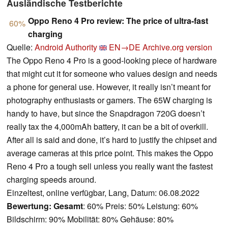
Ausländische Testberichte
Oppo Reno 4 Pro review: The price of ultra-fast
60%
charging
Quelle:
Android Authority
EN→DE
Archive.org version
The Oppo Reno 4 Pro is a good-looking piece of hardware
that might cut it for someone who values design and needs
a phone for general use. However, it really isn’t meant for
photography enthusiasts or gamers. The 65W charging is
handy to have, but since the Snapdragon 720G doesn’t
really tax the 4,000mAh battery, it can be a bit of overkill.
After all is said and done, it’s hard to justify the chipset and
average cameras at this price point. This makes the Oppo
Reno 4 Pro a tough sell unless you really want the fastest
charging speeds around.
Einzeltest, online verfügbar, Lang, Datum: 06.08.2022
Bewertung:
Gesamt
: 60% Preis: 50% Leistung: 60%
Bildschirm: 90% Mobilität: 80% Gehäuse: 80%