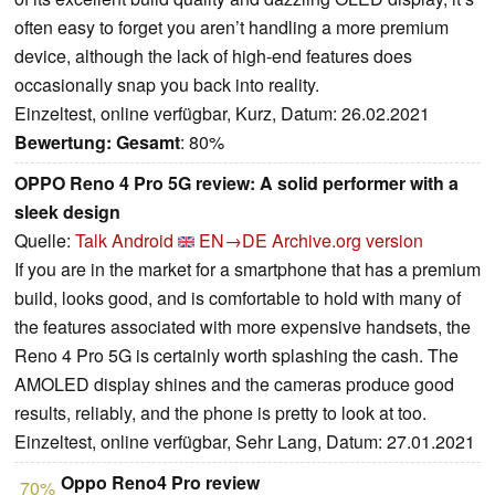
often easy to forget you aren’t handling a more premium
device, although the lack of high-end features does
occasionally snap you back into reality.
Einzeltest, online verfügbar, Kurz, Datum: 26.02.2021
Bewertung:
Gesamt
: 80%
OPPO Reno 4 Pro 5G review: A solid performer with a
sleek design
Quelle:
Talk Android
EN→DE
Archive.org version
If you are in the market for a smartphone that has a premium
build, looks good, and is comfortable to hold with many of
the features associated with more expensive handsets, the
Reno 4 Pro 5G is certainly worth splashing the cash. The
AMOLED display shines and the cameras produce good
results, reliably, and the phone is pretty to look at too.
Einzeltest, online verfügbar, Sehr Lang, Datum: 27.01.2021
Oppo Reno4 Pro review
70%