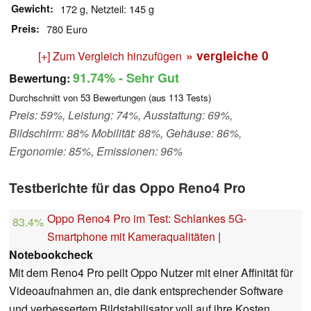
Gewicht
172 g, Netzteil: 145 g
Preis
780 Euro
» vergleiche
0
[+] Zum Vergleich hinzufügen
91.74%
- Sehr Gut
Bewertung:
Durchschnitt von
53
Bewertungen (aus
113
Tests)
Preis: 59%, Leistung: 74%, Ausstattung: 69%,
Bildschirm: 88% Mobilität: 88%, Gehäuse: 86%,
Ergonomie: 85%, Emissionen: 96%
Testberichte für das Oppo Reno4 Pro
Oppo Reno4 Pro im Test: Schlankes 5G-
83.4%
Smartphone mit Kameraqualitäten
|
Notebookcheck
Mit dem Reno4 Pro peilt Oppo Nutzer mit einer Affinität für
Videoaufnahmen an, die dank entsprechender Software
und verbessertem Bildstabilisator voll auf ihre Kosten