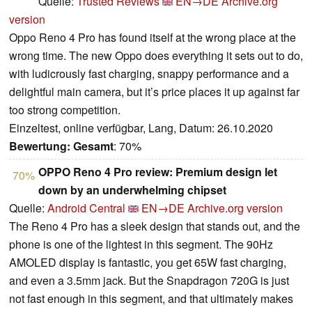
Quelle:
Trusted Reviews
EN→DE
Archive.org
version
Oppo Reno 4 Pro has found itself at the wrong place at the
wrong time. The new Oppo does everything it sets out to do,
with ludicrously fast charging, snappy performance and a
delightful main camera, but it’s price places it up against far
too strong competition.
Einzeltest, online verfügbar, Lang, Datum: 26.10.2020
Bewertung:
Gesamt
: 70%
OPPO Reno 4 Pro review: Premium design let
70%
down by an underwhelming chipset
Quelle:
Android Central
EN→DE
Archive.org version
The Reno 4 Pro has a sleek design that stands out, and the
phone is one of the lightest in this segment. The 90Hz
AMOLED display is fantastic, you get 65W fast charging,
and even a 3.5mm jack. But the Snapdragon 720G is just
not fast enough in this segment, and that ultimately makes