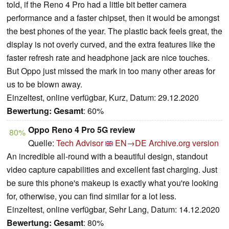
told, if the Reno 4 Pro had a little bit better camera
performance and a faster chipset, then it would be amongst
the best phones of the year. The plastic back feels great, the
display is not overly curved, and the extra features like the
faster refresh rate and headphone jack are nice touches.
But Oppo just missed the mark in too many other areas for
us to be blown away.
Einzeltest, online verfügbar, Kurz, Datum: 29.12.2020
Bewertung:
Gesamt
: 60%
Oppo Reno 4 Pro 5G review
80%
Quelle:
Tech Advisor
EN→DE
Archive.org version
An incredible all-round with a beautiful design, standout
video capture capabilities and excellent fast charging. Just
be sure this phone's makeup is exactly what you're looking
for, otherwise, you can find similar for a lot less.
Einzeltest, online verfügbar, Sehr Lang, Datum: 14.12.2020
Bewertung:
Gesamt
: 80%