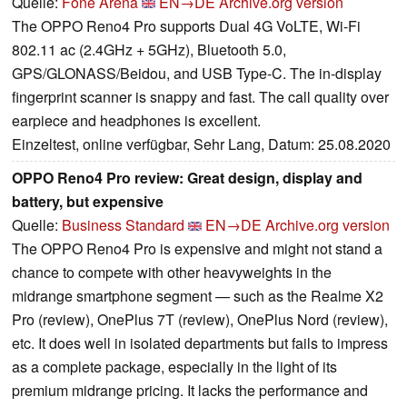
Quelle:
Fone Arena
EN→DE
Archive.org version
The OPPO Reno4 Pro supports Dual 4G VoLTE, Wi-Fi
802.11 ac (2.4GHz + 5GHz), Bluetooth 5.0,
GPS/GLONASS/Beidou, and USB Type-C. The in-display
fingerprint scanner is snappy and fast. The call quality over
earpiece and headphones is excellent.
Einzeltest, online verfügbar, Sehr Lang, Datum: 25.08.2020
OPPO Reno4 Pro review: Great design, display and
battery, but expensive
Quelle:
Business Standard
EN→DE
Archive.org version
The OPPO Reno4 Pro is expensive and might not stand a
chance to compete with other heavyweights in the
midrange smartphone segment — such as the Realme X2
Pro (review), OnePlus 7T (review), OnePlus Nord (review),
etc. It does well in isolated departments but fails to impress
as a complete package, especially in the light of its
premium midrange pricing. It lacks the performance and