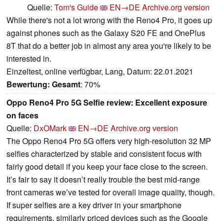
Quelle:
Tom's Guide
EN→DE
Archive.org version
While there's not a lot wrong with the Reno4 Pro, it goes up
against phones such as the Galaxy S20 FE and OnePlus
8T that do a better job in almost any area you're likely to be
interested in.
Einzeltest, online verfügbar, Lang, Datum: 22.01.2021
Bewertung:
Gesamt
: 70%
Oppo Reno4 Pro 5G Selfie review: Excellent exposure
on faces
Quelle:
DxOMark
EN→DE
Archive.org version
The Oppo Reno4 Pro 5G offers very high-resolution 32 MP
selfies characterized by stable and consistent focus with
fairly good detail if you keep your face close to the screen.
It’s fair to say it doesn’t really trouble the best mid-range
front cameras we’ve tested for overall image quality, though.
If super selfies are a key driver in your smartphone
requirements, similarly priced devices such as the Google