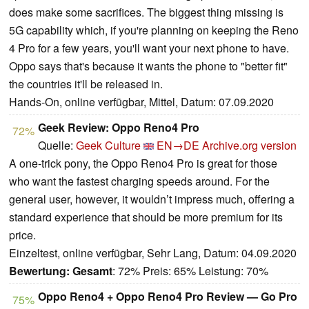
does make some sacrifices. The biggest thing missing is
5G capability which, if you're planning on keeping the Reno
4 Pro for a few years, you'll want your next phone to have.
Oppo says that's because it wants the phone to "better fit"
the countries it'll be released in.
Hands-On, online verfügbar, Mittel, Datum: 07.09.2020
Geek Review: Oppo Reno4 Pro
72%
Quelle:
Geek Culture
EN→DE
Archive.org version
A one-trick pony, the Oppo Reno4 Pro is great for those
who want the fastest charging speeds around. For the
general user, however, it wouldn’t impress much, offering a
standard experience that should be more premium for its
price.
Einzeltest, online verfügbar, Sehr Lang, Datum: 04.09.2020
Bewertung:
Gesamt
: 72% Preis: 65% Leistung: 70%
Oppo Reno4 + Oppo Reno4 Pro Review — Go Pro
75%