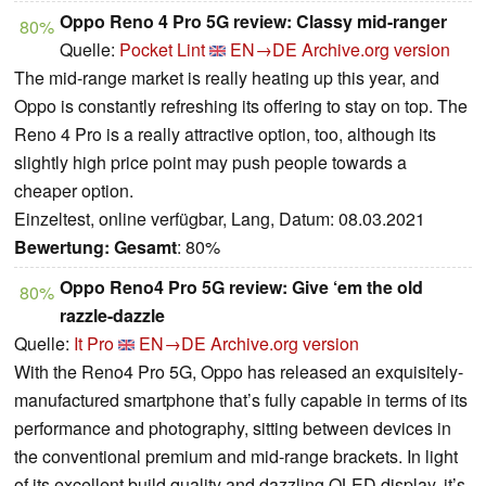
Oppo Reno 4 Pro 5G review: Classy mid-ranger
80%
Quelle:
Pocket Lint
EN→DE
Archive.org version
The mid-range market is really heating up this year, and
Oppo is constantly refreshing its offering to stay on top. The
Reno 4 Pro is a really attractive option, too, although its
slightly high price point may push people towards a
cheaper option.
Einzeltest, online verfügbar, Lang, Datum: 08.03.2021
Bewertung:
Gesamt
: 80%
Oppo Reno4 Pro 5G review: Give ‘em the old
80%
razzle-dazzle
Quelle:
It Pro
EN→DE
Archive.org version
With the Reno4 Pro 5G, Oppo has released an exquisitely-
manufactured smartphone that’s fully capable in terms of its
performance and photography, sitting between devices in
the conventional premium and mid-range brackets. In light
of its excellent build quality and dazzling OLED display, it’s