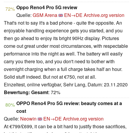
Oppo Reno4 Pro 5G review
72%
Quelle:
GSM Arena
EN→DE
Archive.org version
That's not to say it's a bad phone - quite the opposite. An
enjoyable handling experience gets you started, and you
then go ahead to enjoy its bright 90Hz display. Pictures
come out great under most circumstances, with respectable
performance into the night as well. The battery will easily
carry you there too, and you don't need to bother with
overnight charging when a full charge takes half an hour.
Solid stuff indeed. But not at €750, not at all.
Einzeltest, online verfügbar, Sehr Lang, Datum: 23.11.2020
Bewertung:
Gesamt
: 72%
OPPO Reno4 Pro 5G review: beauty comes at a
80%
cost
Quelle:
Neowin
EN→DE
Archive.org version
At €799/£699, it can be a bit hard to justify those sacrifices,