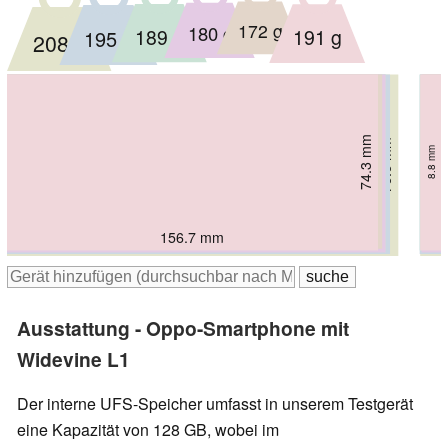
172 g
180 g
189 g
191 g
195 g
208 g
75.15 mm
73.6 mm
74.3 mm
74.3 mm
75.8 mm
76.6 mm
8.25 mm
9.01 mm
7.9 mm
8.79 mm
8.8 mm
9 mm
158.5 mm
156.7 mm
160 mm
159.92 mm
161.8 mm
165.3 mm
Ausstattung - Oppo-Smartphone mit
Widevine L1
Der interne UFS-Speicher umfasst in unserem Testgerät
eine Kapazität von 128 GB, wobei im