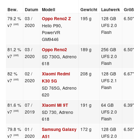
Bew.
Datum
Modell
Gewicht
Laufwerk
Größe
79.2 %
03 /
195 g
128 GB
6.50"
Oppo Reno2 Z
v7
2020
UFS 2.0
Helio P90,
(old)
Flash
PowerVR
GM9446
81.2 %
03 /
189 g
256 GB
6.50"
Oppo Reno2
v7
2020
UFS 2.0
SD 730G, Adreno
(old)
Flash
618
82 %
02 /
208 g
128 GB
6.67"
Xiaomi Redmi
v7
2020
UFS 2.1
(old)
K30 5G
Flash
SD 765G, Adreno
620
81.6 %
07 /
191 g
64 GB
6.39"
Xiaomi Mi 9T
v7
2019
UFS 2.0
SD 730, Adreno
(old)
Flash
618
79.8 %
01 /
172 g
128 GB
6.50"
Samsung Galaxy
v7
2020
UFS 2.0
(old)
A51