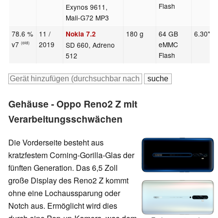
Flash
Exynos 9611,
Mali-G72 MP3
78.6 %
11 /
180 g
64 GB
6.30"
Nokia 7.2
v7
2019
eMMC
SD 660, Adreno
(old)
Flash
512
Gehäuse - Oppo Reno2 Z mit
Verarbeitungsschwächen
Die Vorderseite besteht aus
kratzfestem Corning-Gorilla-Glas der
fünften Generation. Das 6,5 Zoll
große Display des Reno2 Z kommt
ohne eine Lochaussparung oder
Notch aus. Ermöglicht wird dies