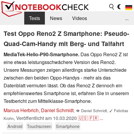
Tests
News
Videos
...
Benchmarks & Tech
Externe Tests
Test Oppo Reno2 Z Smartphone: Pseudo-
Quad-Cam-Handy mit Berg- und Talfahrt
Kaufberatung
Deals
Suche
Jobs
MediaTek-Helio-P90-Smartphone.
Das Oppo Reno2 Z ist
Forum
eine etwas leistungsschwächere Version des Reno2.
Unsere Messungen zeigen allerdings starke Unterschiede
zwischen den beiden Oppo-Handys - mehr als das
Datenblatt vermuten lässt. Ob das Reno2 Z dennoch ein
empfehlenswertes Smartphone ist, erfahren Sie in unserem
Testbericht zum Mittelklasse-Smartphone.
Marcus Herbrich, Daniel Schmidt
,
👁
Daniel Schmidt
,
✓
Felicitas
,
Veröffentlicht am
10.03.2020
🇺🇸
🇫🇷
...
Krohn
Android
Touchscreen
Smartphone