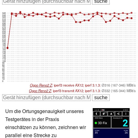
340
330
320
310
300
290
280
270
260
250
240
230
220
210
200
190
180
170
160
150
140
130
120
110
100
90
80
70
60
50
40
30
20
10
0
Oppo Reno2 Z
; iperf3 receive AX12; iperf 3.1.3:
Ø316 (167-346) MBit/s
Oppo Reno2 Z
; iperf3 transmit AX12; iperf 3.1.3:
Ø332 (165-344) MBit/s
Um die Ortungsgenauigkeit unseres
Testgerätes in der Praxis
einschätzen zu können, zeichnen wir
parallel eine Strecke zu