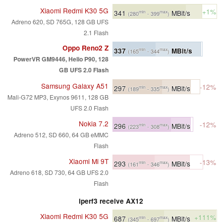
Xiaomi Redmi K30 5G
+1%
341
MBit/s
min
max
(280
- 399
)
Adreno 620, SD 765G, 128 GB UFS
2.1 Flash
Oppo Reno2 Z
337
MBit/s
min
max
(165
- 344
)
PowerVR GM9446, Helio P90, 128
GB UFS 2.0 Flash
Samsung Galaxy A51
-12%
297
MBit/s
min
max
(189
- 335
)
Mali-G72 MP3, Exynos 9611, 128 GB
UFS 2.0 Flash
Nokia 7.2
-12%
296
MBit/s
min
max
(223
- 308
)
Adreno 512, SD 660, 64 GB eMMC
Flash
Xiaomi Mi 9T
-13%
293
MBit/s
min
max
(161
- 346
)
Adreno 618, SD 730, 64 GB UFS 2.0
Flash
iperf3 receive AX12
Xiaomi Redmi K30 5G
+111%
687
MBit/s
min
max
(345
- 697
)