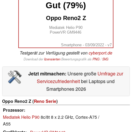
Gut (79%)
Oppo Reno2 Z
Mediatek Helio P90
PowerVR GM9446
Smartphone - 03/09/2022 - v7
Testgerät zur Verfügung gestellt von
cyberport.de
Download der
lizensierten
Bewertungsgrafik als
PNG
/
SVG
Jetzt mitmachen:
Unsere große
Umfrage zur
Servicezufriedenheit
bei Laptops und
Smartphones 2026
Oppo Reno2 Z (
Reno Serie
)
Prozessor
Mediatek Helio P90
8c/8t 8 x 2.2 GHz, Cortex-A75 /
A55
Grafikkarte