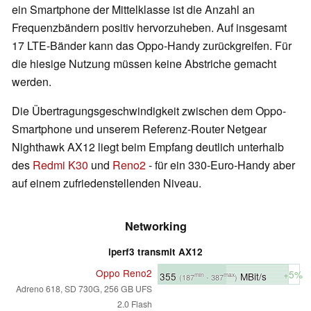
ein Smartphone der Mittelklasse ist die Anzahl an
Frequenzbändern positiv hervorzuheben. Auf insgesamt
17 LTE-Bänder kann das Oppo-Handy zurückgreifen. Für
die hiesige Nutzung müssen keine Abstriche gemacht
werden.
Die Übertragungsgeschwindigkeit zwischen dem Oppo-
Smartphone und unserem Referenz-Router Netgear
Nighthawk AX12 liegt beim Empfang deutlich unterhalb
des
Redmi K30
und
Reno2
- für ein 330-Euro-Handy aber
auf einem zufriedenstellenden Niveau.
Networking
iperf3 transmit AX12
Oppo Reno2
+5%
355
MBit/s
min
max
(187
- 387
)
Adreno 618, SD 730G, 256 GB UFS
2.0 Flash