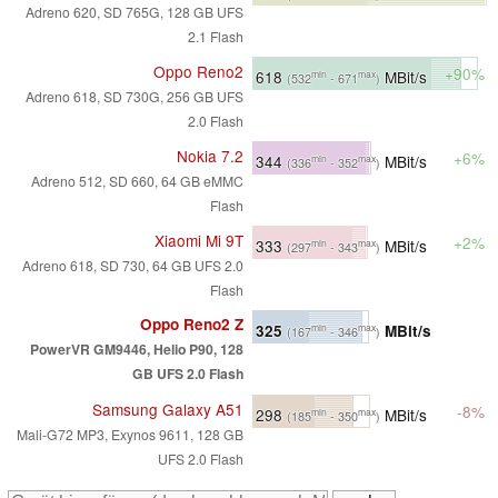
Adreno 620, SD 765G, 128 GB UFS
2.1 Flash
Oppo Reno2
+90%
618
MBit/s
min
max
(532
- 671
)
Adreno 618, SD 730G, 256 GB UFS
2.0 Flash
Nokia 7.2
+6%
344
MBit/s
min
max
(336
- 352
)
Adreno 512, SD 660, 64 GB eMMC
Flash
Xiaomi Mi 9T
+2%
333
MBit/s
min
max
(297
- 343
)
Adreno 618, SD 730, 64 GB UFS 2.0
Flash
Oppo Reno2 Z
325
MBit/s
min
max
(167
- 346
)
PowerVR GM9446, Helio P90, 128
GB UFS 2.0 Flash
Samsung Galaxy A51
-8%
298
MBit/s
min
max
(185
- 350
)
Mali-G72 MP3, Exynos 9611, 128 GB
UFS 2.0 Flash