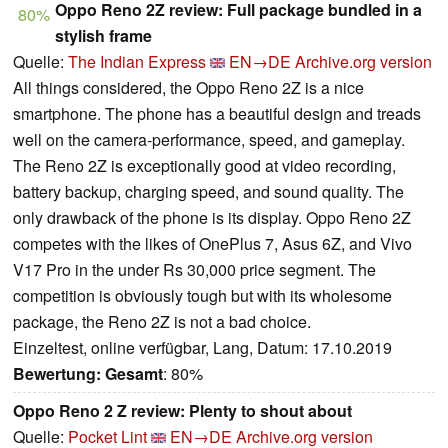
Oppo Reno 2Z review: Full package bundled in a
80%
stylish frame
Quelle:
The Indian Express
EN→DE
Archive.org version
All things considered, the Oppo Reno 2Z is a nice
smartphone. The phone has a beautiful design and treads
well on the camera-performance, speed, and gameplay.
The Reno 2Z is exceptionally good at video recording,
battery backup, charging speed, and sound quality. The
only drawback of the phone is its display. Oppo Reno 2Z
competes with the likes of OnePlus 7, Asus 6Z, and Vivo
V17 Pro in the under Rs 30,000 price segment. The
competition is obviously tough but with its wholesome
package, the Reno 2Z is not a bad choice.
Einzeltest, online verfügbar, Lang, Datum: 17.10.2019
Bewertung:
Gesamt
: 80%
Oppo Reno 2 Z review: Plenty to shout about
Quelle:
Pocket Lint
EN→DE
Archive.org version