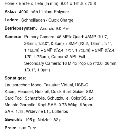
Höhe x Breite x Tiefe (in mm): 9.01 x 161.8 x 75.8
Akku
4000 mAh Lithium-Polymer
Laden
Schnellladen / Quick Charge
Betriebssystem
Android 9.0 Pie
Kamera
Primary Camera: 48 MPix Quad: 48MP (f/1.7,
26mm, 1/2.0", 0.8µm) + 8MP (f/2.2, 13mm, 1/4",
1.12µm) + 2MP (f/2.4, 1/5", 1.75µm) + 2MP (f/2.4,
1/5", 1.75µm), Camera2 API: Full
Secondary Camera: 16 MPix Pop-up (f/2.0, 26mm,
1/3.1", 1.0µm)
Sonstiges
Lautsprecher: Mono, Tastatur: Virtual, USB-C
Kabel, Headset, Netzteil, Quick Start Guide, SIM
Card Tool, Schutzfolie, Schutzhülle, ColorOS, 24
Monate Garantie, Kopf-SAR: 0.78 W/kg, Körper-
SAR: 1.18, Widevine L1,, Lüfterlos
Gewicht
195 g, Netzteil: 82 g
Preis
380 Euro