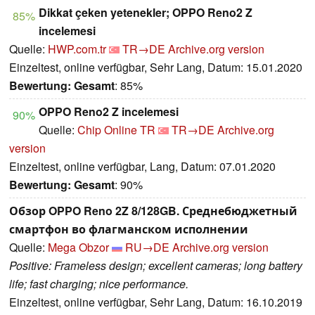
Dikkat çeken yetenekler; OPPO Reno2 Z
85%
incelemesi
Quelle:
HWP.com.tr
TR→DE
Archive.org version
Einzeltest, online verfügbar, Sehr Lang, Datum: 15.01.2020
Bewertung:
Gesamt
: 85%
OPPO Reno2 Z incelemesi
90%
Quelle:
Chip Online TR
TR→DE
Archive.org
version
Einzeltest, online verfügbar, Lang, Datum: 07.01.2020
Bewertung:
Gesamt
: 90%
Обзор OPPO Reno 2Z 8/128GB. Среднебюджетный
смартфон во флагманском исполнении
Quelle:
Mega Obzor
RU→DE
Archive.org version
Positive: Frameless design; excellent cameras; long battery
life; fast charging; nice performance.
Einzeltest, online verfügbar, Sehr Lang, Datum: 16.10.2019