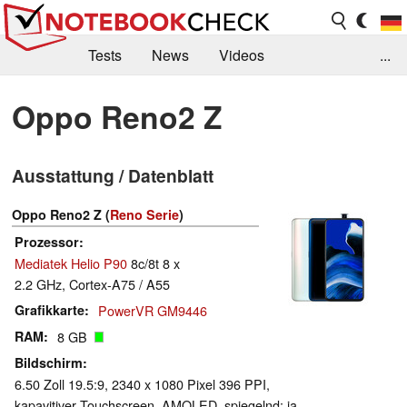
Tests
News
Videos
...
Benchmarks & Tech
Externe Tests
Oppo Reno2 Z
Kaufberatung
Deals
Suche
Jobs
Ausstattung / Datenblatt
Forum
Oppo Reno2 Z (
Reno Serie
)
Prozessor
Mediatek Helio P90
8c/8t 8 x
2.2 GHz, Cortex-A75 / A55
Grafikkarte
PowerVR GM9446
RAM
8 GB
Bildschirm
6.50 Zoll 19.5:9, 2340 x 1080 Pixel 396 PPI,
kapavitiver Touchscreen, AMOLED, spiegelnd: ja,