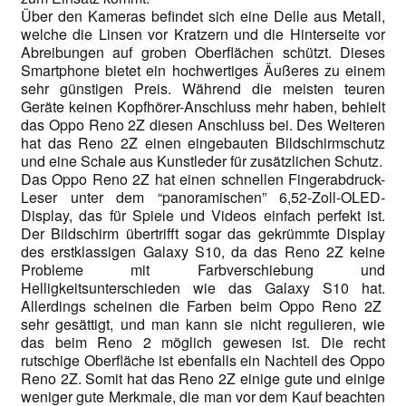
Über den Kameras befindet sich eine Delle aus Metall,
welche die Linsen vor Kratzern und die Hinterseite vor
Abreibungen auf groben Oberflächen schützt. Dieses
Smartphone bietet ein hochwertiges Äußeres zu einem
sehr günstigen Preis. Während die meisten teuren
Geräte keinen Kopfhörer-Anschluss mehr haben, behielt
das Oppo Reno 2Z diesen Anschluss bei. Des Weiteren
hat das Reno 2Z einen eingebauten Bildschirmschutz
und eine Schale aus Kunstleder für zusätzlichen Schutz.
Das Oppo Reno 2Z hat einen schnellen Fingerabdruck-
Leser unter dem “panoramischen” 6,52-Zoll-OLED-
Display, das für Spiele und Videos einfach perfekt ist.
Der Bildschirm übertrifft sogar das gekrümmte Display
des erstklassigen Galaxy S10, da das Reno 2Z keine
Probleme mit Farbverschiebung und
Helligkeitsunterschieden wie das Galaxy S10 hat.
Allerdings scheinen die Farben beim Oppo Reno 2Z
sehr gesättigt, und man kann sie nicht regulieren, wie
das beim Reno 2 möglich gewesen ist. Die recht
rutschige Oberfläche ist ebenfalls ein Nachteil des Oppo
Reno 2Z. Somit hat das Reno 2Z einige gute und einige
weniger gute Merkmale, die man vor dem Kauf beachten