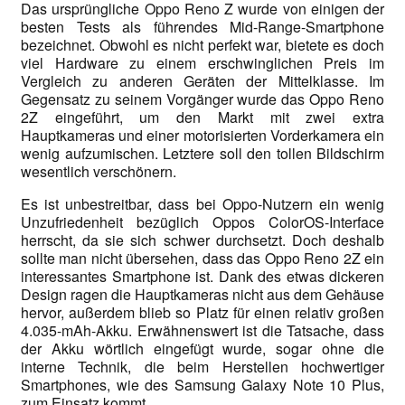
Das ursprüngliche Oppo Reno Z wurde von einigen der
besten Tests als führendes Mid-Range-Smartphone
bezeichnet. Obwohl es nicht perfekt war, bietete es doch
viel Hardware zu einem erschwinglichen Preis im
Vergleich zu anderen Geräten der Mittelklasse. Im
Gegensatz zu seinem Vorgänger wurde das Oppo Reno
2Z eingeführt, um den Markt mit zwei extra
Hauptkameras und einer motorisierten Vorderkamera ein
wenig aufzumischen. Letztere soll den tollen Bildschirm
wesentlich verschönern.
Es ist unbestreitbar, dass bei Oppo-Nutzern ein wenig
Unzufriedenheit bezüglich Oppos ColorOS-Interface
herrscht, da sie sich schwer durchsetzt. Doch deshalb
sollte man nicht übersehen, dass das Oppo Reno 2Z ein
interessantes Smartphone ist. Dank des etwas dickeren
Design ragen die Hauptkameras nicht aus dem Gehäuse
hervor, außerdem blieb so Platz für einen relativ großen
4.035-mAh-Akku. Erwähnenswert ist die Tatsache, dass
der Akku wörtlich eingefügt wurde, sogar ohne die
interne Technik, die beim Herstellen hochwertiger
Smartphones, wie des Samsung Galaxy Note 10 Plus,
zum Einsatz kommt.