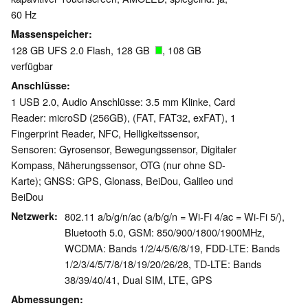
60 Hz
Massenspeicher
128 GB UFS 2.0 Flash, 128 GB
, 108 GB
verfügbar
Anschlüsse
1 USB 2.0, Audio Anschlüsse: 3.5 mm Klinke, Card
Reader: microSD (256GB), (FAT, FAT32, exFAT), 1
Fingerprint Reader, NFC, Helligkeitssensor,
Sensoren: Gyrosensor, Bewegungssensor, Digitaler
Kompass, Näherungssensor, OTG (nur ohne SD-
Karte); GNSS: GPS, Glonass, BeiDou, Galileo und
BeiDou
Netzwerk
802.11 a/b/g/n/ac (a/b/g/n = Wi-Fi 4/ac = Wi-Fi 5/),
Bluetooth 5.0, GSM: 850/900/1800/1900MHz,
WCDMA: Bands 1/2/4/5/6/8/19, FDD-LTE: Bands
1/2/3/4/5/7/8/18/19/20/26/28, TD-LTE: Bands
38/39/40/41, Dual SIM, LTE, GPS
Abmessungen