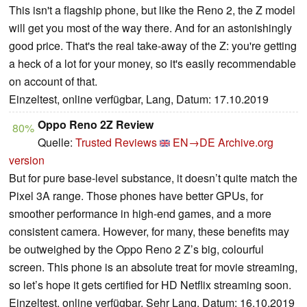
This isn't a flagship phone, but like the Reno 2, the Z model
will get you most of the way there. And for an astonishingly
good price. That's the real take-away of the Z: you're getting
a heck of a lot for your money, so it's easily recommendable
on account of that.
Einzeltest, online verfügbar, Lang, Datum: 17.10.2019
Oppo Reno 2Z Review
80%
Quelle:
Trusted Reviews
EN→DE
Archive.org
version
But for pure base-level substance, it doesn’t quite match the
Pixel 3A range. Those phones have better GPUs, for
smoother performance in high-end games, and a more
consistent camera. However, for many, these benefits may
be outweighed by the Oppo Reno 2 Z’s big, colourful
screen. This phone is an absolute treat for movie streaming,
so let’s hope it gets certified for HD Netflix streaming soon.
Einzeltest, online verfügbar, Sehr Lang, Datum: 16.10.2019