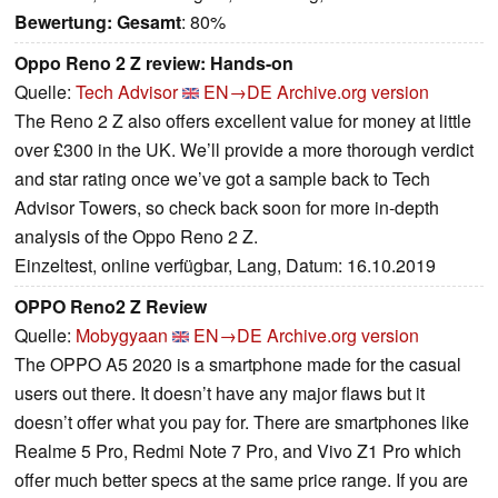
Bewertung:
Gesamt
: 80%
Oppo Reno 2 Z review: Hands-on
Quelle:
Tech Advisor
EN→DE
Archive.org version
The Reno 2 Z also offers excellent value for money at little
over £300 in the UK. We’ll provide a more thorough verdict
and star rating once we’ve got a sample back to Tech
Advisor Towers, so check back soon for more in-depth
analysis of the Oppo Reno 2 Z.
Einzeltest, online verfügbar, Lang, Datum: 16.10.2019
OPPO Reno2 Z Review
Quelle:
Mobygyaan
EN→DE
Archive.org version
The OPPO A5 2020 is a smartphone made for the casual
users out there. It doesn’t have any major flaws but it
doesn’t offer what you pay for. There are smartphones like
Realme 5 Pro, Redmi Note 7 Pro, and Vivo Z1 Pro which
offer much better specs at the same price range. If you are