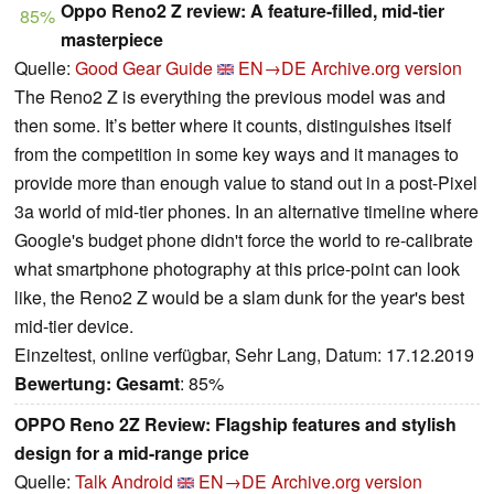
Oppo Reno2 Z review: A feature-filled, mid-tier
85%
masterpiece
Quelle:
Good Gear Guide
EN→DE
Archive.org version
The Reno2 Z is everything the previous model was and
then some. It’s better where it counts, distinguishes itself
from the competition in some key ways and it manages to
provide more than enough value to stand out in a post-Pixel
3a world of mid-tier phones. In an alternative timeline where
Google's budget phone didn't force the world to re-calibrate
what smartphone photography at this price-point can look
like, the Reno2 Z would be a slam dunk for the year's best
mid-tier device.
Einzeltest, online verfügbar, Sehr Lang, Datum: 17.12.2019
Bewertung:
Gesamt
: 85%
OPPO Reno 2Z Review: Flagship features and stylish
design for a mid-range price
Quelle:
Talk Android
EN→DE
Archive.org version