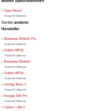
selben Spezifikationen
Oppo Reno3
PowerVR GM9446
Geräte
anderer
Hersteller
Blackview BV8900 Pro
PowerVR GM9446
Oukitel WP26
PowerVR GM9446
Blackview BV8900
PowerVR GM9446
Oukitel WP22
PowerVR GM9446
Umidigi Bison 2
PowerVR GM9446
Doogee S89 Pro
PowerVR GM9446
Carbon 1 Mk II