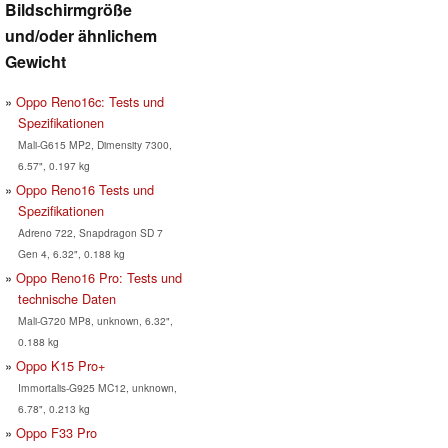
Bildschirmgröße
und/oder ähnlichem
Gewicht
Oppo Reno16c: Tests und
Spezifikationen
Mali-G615 MP2, Dimensity 7300,
6.57", 0.197 kg
Oppo Reno16 Tests und
Spezifikationen
Adreno 722, Snapdragon SD 7
Gen 4, 6.32", 0.188 kg
Oppo Reno16 Pro: Tests und
technische Daten
Mali-G720 MP8, unknown, 6.32",
0.188 kg
Oppo K15 Pro+
Immortalis-G925 MC12, unknown,
6.78", 0.213 kg
Oppo F33 Pro