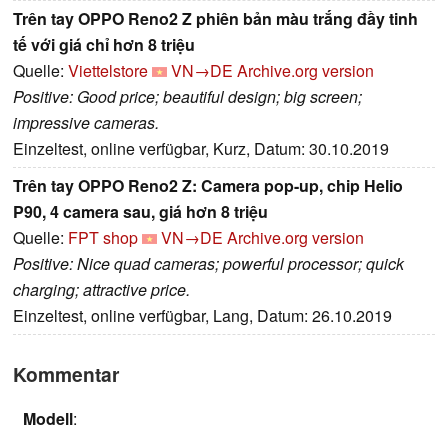
Trên tay OPPO Reno2 Z phiên bản màu trắng đầy tinh
tế với giá chỉ hơn 8 triệu
Quelle:
Viettelstore
VN→DE
Archive.org version
Positive: Good price; beautiful design; big screen;
impressive cameras.
Einzeltest, online verfügbar, Kurz, Datum: 30.10.2019
Trên tay OPPO Reno2 Z: Camera pop-up, chip Helio
P90, 4 camera sau, giá hơn 8 triệu
Quelle:
FPT shop
VN→DE
Archive.org version
Positive: Nice quad cameras; powerful processor; quick
charging; attractive price.
Einzeltest, online verfügbar, Lang, Datum: 26.10.2019
Kommentar
Modell
: