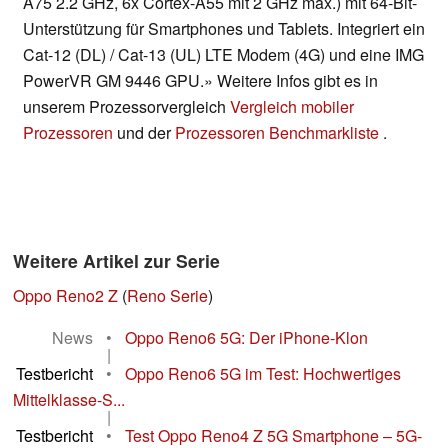
A75 2.2 GHz, 6x Cortex-A55 mit 2 GHz max.) mit 64-Bit-
Unterstützung für Smartphones und Tablets. Integriert ein
Cat-12 (DL) / Cat-13 (UL) LTE Modem (4G) und eine IMG
PowerVR GM 9446 GPU.» Weitere Infos gibt es in
unserem Prozessorvergleich
Vergleich mobiler
Prozessoren
und der
Prozessoren Benchmarkliste
.
Weitere Artikel zur Serie
Oppo Reno2 Z
(
Reno Serie
)
News
•
Oppo Reno6 5G: Der iPhone-Klon
|
Testbericht
•
Oppo Reno6 5G im Test: Hochwertiges
Mittelklasse-S...
|
Testbericht
•
Test Oppo Reno4 Z 5G Smartphone – 5G-