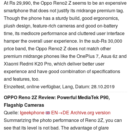
At Rs 29,990, the Oppo Reno2 Z seems to be an expensive
smartphone that does not justify its midrange premium tag.
Though the phone has a sturdy build, good ergonomics,
plush design, feature-rich cameras and good on-battery
time, its mediocre performance and cluttered user interface
hamper the overall user experience. In the sub-Rs 30,000
price band, the Oppo Reno2 Z does not match other
premium midrange phones like the OnePlus 7, Asus 6z and
Xiaomi Redmi K20 Pro, which deliver better user
experience and have good combination of specifications
and features, too.
Einzeltest, online verfügbar, Lang, Datum: 28.10.2019
OPPO Reno 2Z Review: Powerful MediaTek P90,
Flagship Cameras
Quelle:
Igeekphone
EN→DE
Archive.org version
Summarizing the photo performance of Reno 2Z, you can
see that its level is not bad. The advantage of glare