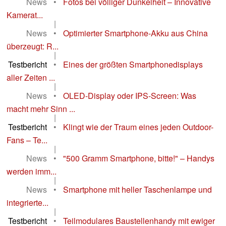
News
•
Fotos bei völliger Dunkelheit – Innovative
Kamerat...
|
News
•
Optimierter Smartphone-Akku aus China
überzeugt: R...
|
Testbericht
•
Eines der größten Smartphonedisplays
aller Zeiten ...
|
News
•
OLED-Display oder IPS-Screen: Was
macht mehr Sinn ...
|
Testbericht
•
Klingt wie der Traum eines jeden Outdoor-
Fans – Te...
|
News
•
"500 Gramm Smartphone, bitte!" – Handys
werden imm...
|
News
•
Smartphone mit heller Taschenlampe und
integrierte...
|
Testbericht
•
Teilmodulares Baustellenhandy mit ewiger