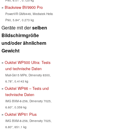
P90, 6.01", 0.125 kg
Blackview BV9900 Pro
PowerVR GM9446, Mediatek Helio
P90, 5.84", 0.273 kg
Geräte mit der
selben
Bildschirmgröße
und/oder ähnlichem
Gewicht
Oukitel WP500 Ultra: Tests
und technische Daten
Mali-G615 MP6, Dimensity 8300,
6.78", 0.4143 kg
Oukitel WP66 – Tests und
technische Daten
IMG BXM-8-256, Dimensity 7025,
6.60", 0.359 kg
Oukitel WP61 Plus
IMG BXM-8-256, Dimensity 7025,
6.80", 651.1 kg