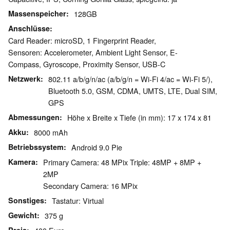
Massenspeicher
128GB
Anschlüsse
Card Reader: microSD, 1 Fingerprint Reader,
Sensoren: Accelerometer, Ambient Light Sensor, E-
Compass, Gyroscope, Proximity Sensor, USB-C
Netzwerk
802.11 a/b/g/n/ac (a/b/g/n = Wi-Fi 4/ac = Wi-Fi 5/),
Bluetooth 5.0, GSM, CDMA, UMTS, LTE, Dual SIM,
GPS
Abmessungen
Höhe x Breite x Tiefe (in mm): 17 x 174 x 81
Akku
8000 mAh
Betriebssystem
Android 9.0 Pie
Kamera
Primary Camera: 48 MPix Triple: 48MP + 8MP +
2MP
Secondary Camera: 16 MPix
Sonstiges
Tastatur: Virtual
Gewicht
375 g