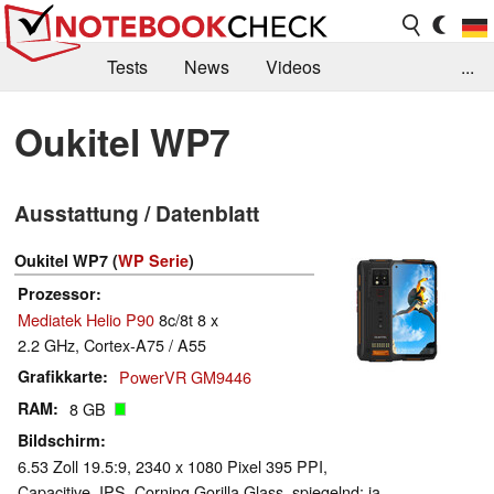
Tests
News
Videos
...
Benchmarks & Tech
Externe Tests
Oukitel WP7
Kaufberatung
Deals
Suche
Jobs
Ausstattung / Datenblatt
Forum
Oukitel WP7 (
WP Serie
)
Prozessor
Mediatek Helio P90
8c/8t 8 x
2.2 GHz, Cortex-A75 / A55
Grafikkarte
PowerVR GM9446
RAM
8 GB
Bildschirm
6.53 Zoll 19.5:9, 2340 x 1080 Pixel 395 PPI,
Capacitive, IPS, Corning Gorilla Glass, spiegelnd: ja