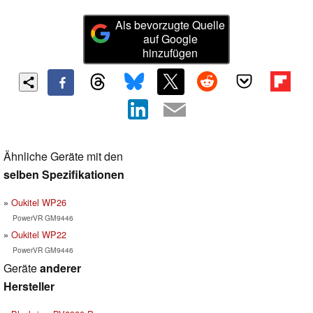
Als bevorzugte Quelle
auf Google
hinzufügen
Ähnliche Geräte mit den
selben Spezifikationen
Oukitel WP26
PowerVR GM9446
Oukitel WP22
PowerVR GM9446
Geräte
anderer
Hersteller