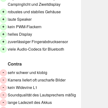
Campinglicht und Zweitdisplay
robustes und stabiles Gehäuse
+
laute Speaker
+
kein PWM-Flackern
+
helles Display
+
zuverlässiger Fingerabdrucksensor
+
viele Audio-Codecs für Bluetooth
+
Contra
sehr schwer und klobig
-
Kamera liefert oft unscharfe Bilder
-
kein Widevine L1
-
Soundqualität des Lautsprechers mäßig
-
lange Ladezeit des Akkus
-