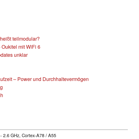
eißt teilmodular?
Oukitel mit WiFi 6
pdates unklar
aufzeit – Power und Durchhaltevermögen
ng
ch
 - 2.6 GHz, Cortex-A78 / A55