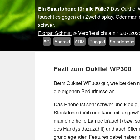
Ein Smartphone für alle Fälle?
Das Oukitel 
tauscht es gegen ein Zweitdisplay. Oder man 
schwer.
Florian Schmitt
Veröffentlicht am
15.07.202
👁
5G
Android
ARM
Rugged
Smartphone
Fazit zum Oukitel WP300
Beim Oukitel WP300 gilt, wie bei den 
die eigenen Bedürfnisse an.
Das Phone ist sehr schwer und klobig, 
Steckdose durch und kann mit ungewö
man eine helle Lampe braucht (bzw. s
des Handys dazuzählt) und auch öfter 
grundlegenden Features dabei haben 