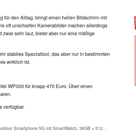
für den Alltag, bringt einen hellen Bildschirm mit
e oft unscharfen Kamerabilder machen allerdings
zwar sehr laut, bietet aber nur eine mäßige
hr stabiles Spezialtool, das aber nur in bestimmten
s wirklich ist.
itel WP300 für knapp 470 Euro. Über einen
aren.
s verfügbar.
OUKITEL WP300 Outdoor Smartphone 5G mit SmartWatch, 36GB + 512GB Outdoor Handy Ohne Vertrag Android 15, 16000mAh/45W Baustellenhandy, 6.8" FHD+ & 120Hz,108MP, MTK D7050, Dual SIM/IP68/AI/NFC