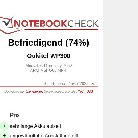
Befriedigend (74%)
Oukitel WP300
MediaTek Dimensity 7050
ARM Mali-G68 MP4
Smartphone - 15/07/2025 - v8
Download der
lizensierten
Bewertungsgrafik als
PNG
/
SVG
Pro
sehr lange Akkulaufzeit
+
ungewöhnliche Ausstattung mit
+