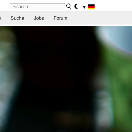
▼
s
Suche
Jobs
Forum