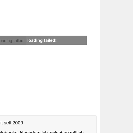
loading failed!
loading failed!
ht
seit 2009
otebooks. Nachdem ich zwischenzeitlich