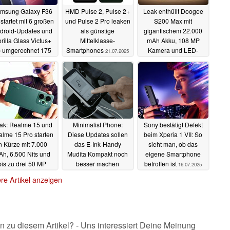
msung Galaxy F36
HMD Pulse 2, Pulse 2+
Leak enthüllt Doogee
startet mit 6 großen
und Pulse 2 Pro leaken
S200 Max mit
droid-Updates und
als günstige
gigantischem 22.000
rilla Glass Victus+
Mittelklasse-
mAh Akku, 108 MP
 umgerechnet 175
Smartphones
Kamera und LED-
21.07.2025
Euro
Taschenlampe
21.07.2025
21.07.2025
ak: Realme 15 und
Minimalist Phone:
Sony bestätigt Defekt
lme 15 Pro starten
Diese Updates sollen
beim Xperia 1 VII: So
n Kürze mit 7.000
das E-Ink-Handy
sieht man, ob das
h, 6.500 Nits und
Mudita Kompakt noch
eigene Smartphone
bis zu drei 50 MP
besser machen
betroffen ist
16.07.2025
Kameras
16.07.2025
16.07.2025
re Artikel anzeigen
n zu diesem Artikel? - Uns interessiert Deine Meinung