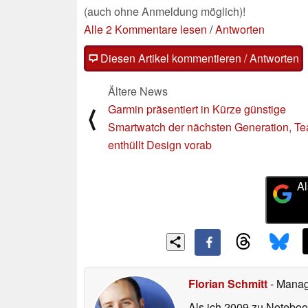
(auch ohne Anmeldung möglich)!
Alle 2 Kommentare lesen
/
Antworten
Diesen Artikel kommentieren / Antworten
Ältere News
Garmin präsentiert in Kürze günstige
⟨
Smartwatch der nächsten Generation, Te
enthüllt Design vorab
Al
Florian Schmitt
- Manag
Als ich 2009 zu Noteboo