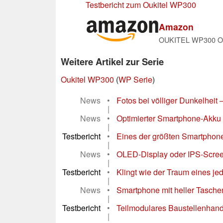
Testbericht zum Oukitel WP300
Amazon
Weitere Artikel zur Serie
Oukitel WP300
(
WP Serie
)
News
•
Fotos bei völliger Dunkelheit
|
News
•
Optimierter Smartphone-Akku a
|
Testbericht
•
Eines der größten Smartphone
|
News
•
OLED-Display oder IPS-Scree
|
Testbericht
•
Klingt wie der Traum eines j
|
News
•
Smartphone mit heller Taschen
|
Testbericht
•
Teilmodulares Baustellenhandy
|