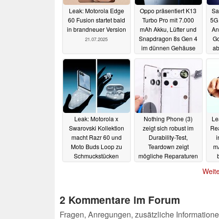
Leak: Motorola Edge
Oppo präsentiert K13
Sa
60 Fusion startet bald
Turbo Pro mit 7.000
5G 
in brandneuer Version
mAh Akku, Lüfter und
An
Snapdragon 8s Gen 4
Go
21.07.2025
im dünnen Gehäuse
ab
21.07.2025
Leak: Motorola x
Nothing Phone (3)
Le
Swarovski Kollektion
zeigt sich robust im
Rea
macht Razr 60 und
Durability-Test,
i
Moto Buds Loop zu
Teardown zeigt
mA
Schmuckstücken
mögliche Reparaturen
18.07.2025
17.07.2025
Weite
2 Kommentare im Forum
Fragen, Anregungen, zusätzliche Informatione