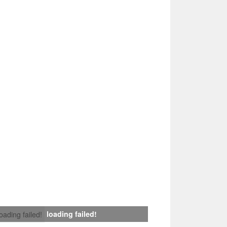
loading failed!
loading failed!