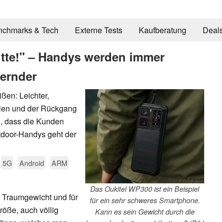
nchmarks & Tech
Externe Tests
Kaufberatung
Deal
tte!" – Handys werden immer
ernder
ßen: Leichter,
hlen und der Rückgang
, dass die Kunden
tdoor-Handys geht der
5G
Android
ARM
Das Oukitel WP300 ist ein Beispiel
 Traumgewicht und für
für ein sehr schweres Smartphone.
größe, auch völlig
Kann es sein Gewicht durch die