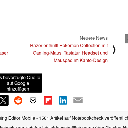
Neuere News
Razer enthüllt Pokémon Collection mit
⟩
aser
Gaming-Maus, Tastatur, Headset und
Mauspad im Kanto-Design
s bevorzugte Quelle
auf Google
hinzufügen
ing Editor Mobile
- 1581 Artikel auf Notebookcheck veröffentlic
kcheck kam, schrieb ich leidenschaftlich gerne über Gaming-N