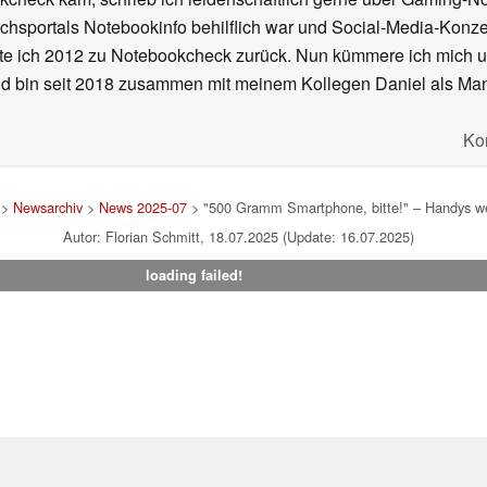
ichsportals Notebookinfo behilflich war und Social-Media-Ko
hrte ich 2012 zu Notebookcheck zurück. Nun kümmere ich mich
d bin seit 2018 zusammen mit meinem Kollegen Daniel als Manag
Ko
>
Newsarchiv
>
News 2025-07
> "500 Gramm Smartphone, bitte!" – Handys we
Autor: Florian Schmitt, 18.07.2025 (Update: 16.07.2025)
loading failed!
um
|
Team
|
Datenschutz
|
Kontakt
|
Cookie Einstellungen
| 03.08