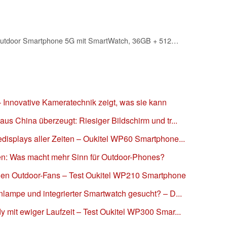
OUKITEL WP300 Outdoor Smartphone 5G mit SmartWatch, 36GB + 512GB Outdoor Handy Ohne Vertrag Android 15, 16000mAh/45W Baustellenhandy, 6.8" FHD+ & 120Hz,108MP, MTK D7050, Dual SIM/IP68/AI/NFC
 – Innovative Kameratechnik zeigt, was sie kann
us China überzeugt: Riesiger Bildschirm und tr...
displays aller Zeiten – Oukitel WP60 Smartphone...
n: Was macht mehr Sinn für Outdoor-Phones?
eden Outdoor-Fans – Test Oukitel WP210 Smartphone
lampe und integrierter Smartwatch gesucht? – D...
 mit ewiger Laufzeit – Test Oukitel WP300 Smar...