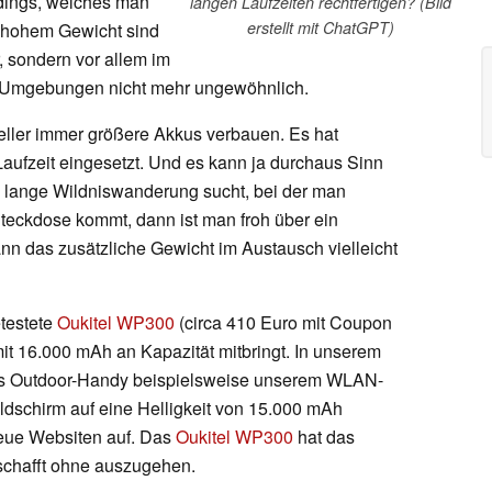
rdings, welches man
langen Laufzeiten rechtfertigen? (Bild
erstellt mit ChatGPT)
t hohem Gewicht sind
, sondern vor allem im
 Umgebungen nicht mehr ungewöhnlich.
eller immer größere Akkus verbauen. Es hat
Laufzeit eingesetzt. Und es kann ja durchaus Sinn
 lange Wildniswanderung sucht, bei der man
Steckdose kommt, dann ist man froh über ein
n das zusätzliche Gewicht im Austausch vielleicht
etestete
Oukitel WP300
(circa 410 Euro mit Coupon
it 16.000 mAh an Kapazität mitbringt. In unserem
s Outdoor-Handy beispielsweise unserem WLAN-
ldschirm auf eine Helligkeit von 15.000 mAh
 neue Websiten auf. Das
Oukitel WP300
hat das
schafft ohne auszugehen.