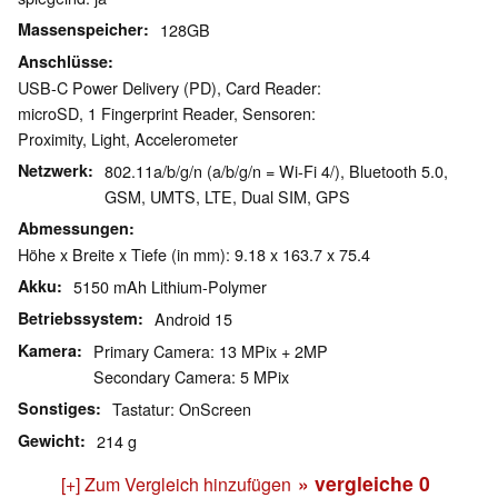
Massenspeicher
128GB
Anschlüsse
USB-C Power Delivery (PD), Card Reader:
microSD, 1 Fingerprint Reader, Sensoren:
Proximity, Light, Accelerometer
Netzwerk
802.11a/b/g/n (a/b/g/n = Wi-Fi 4/), Bluetooth 5.0,
GSM, UMTS, LTE, Dual SIM, GPS
Abmessungen
Höhe x Breite x Tiefe (in mm): 9.18 x 163.7 x 75.4
Akku
5150 mAh Lithium-Polymer
Betriebssystem
Android 15
Kamera
Primary Camera: 13 MPix + 2MP
Secondary Camera: 5 MPix
Sonstiges
Tastatur: OnScreen
Gewicht
214 g
» vergleiche
0
[+] Zum Vergleich hinzufügen