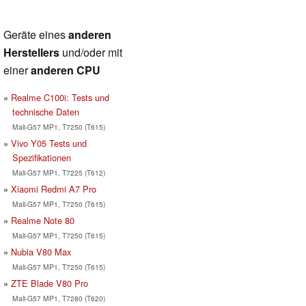
Geräte eines
anderen
Herstellers
und/oder mit
einer
anderen CPU
Realme C100i: Tests und
technische Daten
Mali-G57 MP1, T7250 (T615)
Vivo Y05 Tests und
Spezifikationen
Mali-G57 MP1, T7225 (T612)
Xiaomi Redmi A7 Pro
Mali-G57 MP1, T7250 (T615)
Realme Note 80
Mali-G57 MP1, T7250 (T615)
Nubia V80 Max
Mali-G57 MP1, T7250 (T615)
ZTE Blade V80 Pro
Mali-G57 MP1, T7280 (T620)