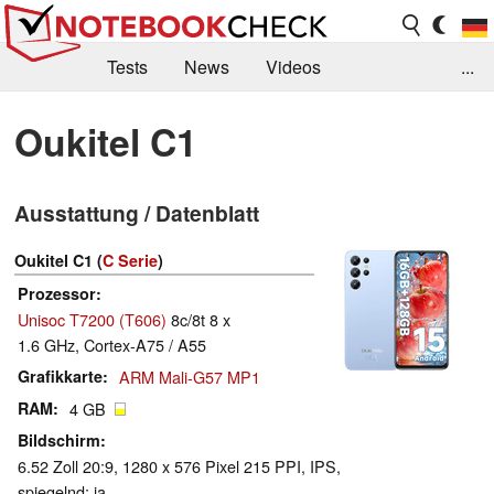
Tests
News
Videos
...
Benchmarks & Tech
Externe Tests
Oukitel C1
Kaufberatung
Deals
Suche
Jobs
Ausstattung / Datenblatt
Forum
Oukitel C1 (
C Serie
)
Prozessor
Unisoc T7200 (T606)
8c/8t 8 x
1.6 GHz, Cortex-A75 / A55
Grafikkarte
ARM Mali-G57 MP1
RAM
4 GB
Bildschirm
6.52 Zoll 20:9, 1280 x 576 Pixel 215 PPI, IPS,
spiegelnd: ja