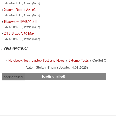
Mali-G57 MP1, T7250 (T615)
Xiaomi Redmi A5 4G
Mali-G57 MP1, T7250 (T615)
Blackview BV4800 SE
Mali-G57 MP1, T7250 (T615)
ZTE Blade V70 Max
Mali-G57 MP1, T7200 (T606)
Preisvergleich
>
Notebook Test, Laptop Test und News
>
Externe Tests
> Oukitel C1
Autor: Stefan Hinum (Update: 4.08.2025)
loading failed!
loading failed!