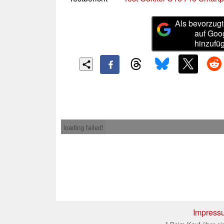
Als bevorzugt
auf Goo
hinzufü
loading failed!
Impress