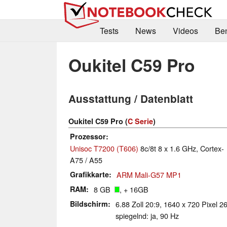
Tests
News
Videos
Be
Oukitel C59 Pro
Ausstattung / Datenblatt
Oukitel C59 Pro (
C Serie
)
Prozessor
Unisoc T7200 (T606)
8c/8t 8 x 1.6 GHz, Cortex-
A75 / A55
Grafikkarte
ARM Mali-G57 MP1
RAM
8 GB
, + 16GB
Bildschirm
6.88 Zoll 20:9, 1640 x 720 Pixel 2
spiegelnd: ja, 90 Hz