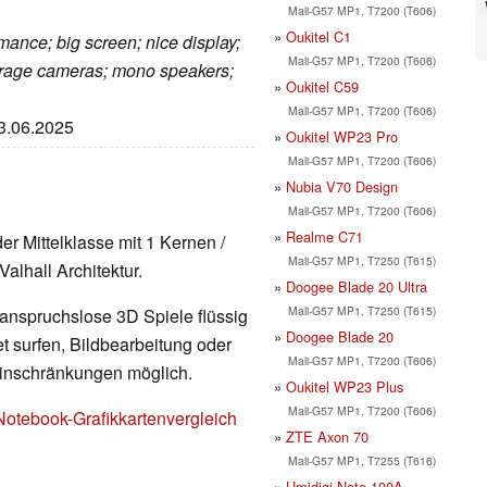
Mali-G57 MP1, T7200 (T606)
Oukitel C1
rmance; big screen; nice display;
Mali-G57 MP1, T7200 (T606)
erage cameras; mono speakers;
Oukitel C59
Mali-G57 MP1, T7200 (T606)
13.06.2025
Oukitel WP23 Pro
Mali-G57 MP1, T7200 (T606)
Nubia V70 Design
Mali-G57 MP1, T7200 (T606)
Realme C71
 der Mittelklasse mit 1 Kernen /
Mali-G57 MP1, T7250 (T615)
alhall Architektur.
Doogee Blade 20 Ultra
Mali-G57 MP1, T7250 (T615)
 anspruchslose 3D Spiele flüssig
Doogee Blade 20
t surfen, Bildbearbeitung oder
Mali-G57 MP1, T7200 (T606)
Einschränkungen möglich.
Oukitel WP23 Plus
Mali-G57 MP1, T7200 (T606)
Notebook-Grafikkartenvergleich
ZTE Axon 70
Mali-G57 MP1, T7255 (T616)
Umidigi Note 100A