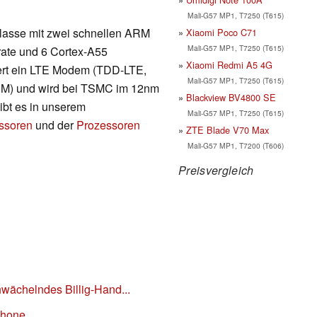
Mali-G57 MP1, T7250 (T615)
lklasse mit zwei schnellen ARM
Xiaomi Poco C71
Mali-G57 MP1, T7250 (T615)
rate und 6 Cortex-A55
Xiaomi Redmi A5 4G
iert ein LTE Modem (TDD-LTE,
Mali-G57 MP1, T7250 (T615)
 und wird bei TSMC im 12nm
Blackview BV4800 SE
gibt es in unserem
Mali-G57 MP1, T7250 (T615)
essoren
und der
Prozessoren
ZTE Blade V70 Max
Mali-G57 MP1, T7200 (T606)
Preisvergleich
hwächelndes Billig-Hand...
phone