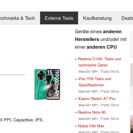
nchmarks & Tech
Externe Tests
Kaufberatung
Deal
Geräte eines
anderen
Herstellers
und/oder mit
einer
anderen CPU
Realme C100i: Tests und
technische Daten
Mali-G57 MP1, T7250 (T615)
Vivo Y05 Tests und
Spezifikationen
Mali-G57 MP1, T7225 (T612)
Xiaomi Redmi A7 Pro
Mali-G57 MP1, T7250 (T615)
Realme Note 80
Mali-G57 MP1, T7250 (T615)
60 PPI, Capacitive, IPS,
Nubia V80 Max
Mali-G57 MP1, T7250 (T615)