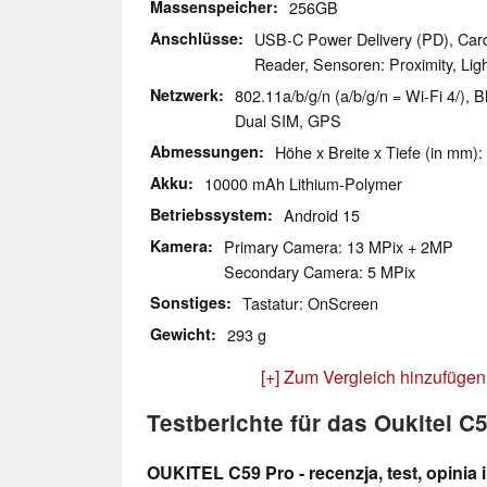
Massenspeicher
256GB
Anschlüsse
USB-C Power Delivery (PD), Card
Reader, Sensoren: Proximity, Lig
Netzwerk
802.11a/b/g/n (a/b/g/n = Wi-Fi 4/),
Dual SIM, GPS
Abmessungen
Höhe x Breite x Tiefe (in mm):
Akku
10000 mAh Lithium-Polymer
Betriebssystem
Android 15
Kamera
Primary Camera: 13 MPix + 2MP
Secondary Camera: 5 MPix
Sonstiges
Tastatur: OnScreen
Gewicht
293 g
[+] Zum Vergleich hinzufügen
Testberichte für das Oukitel C
OUKITEL C59 Pro - recenzja, test, opinia 