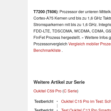
T7200 (T606)
: Prozessor der unteren Mitte
Cortex-A75 Kernen und bis zu 1,6 GHz Takt
Stromsparkernen mit bis zu 1,6 GHz. Integr
FDD-LTE, TDSCDMA, WCDMA, CDMA, GSM)
FinFet Prozess hergestellt. » Weitere Infos 
Prozessorvergleich
Vergleich mobiler Proz
Benchmarkliste
.
Weitere Artikel zur Serie
Oukitel C59 Pro
(
C Serie
)
Testbericht
•
Oukitel C15 Pro im Test: Sc
|
Testbericht
•
Test Oukitel C13 Pro Smart