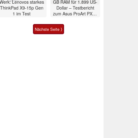
Werk: Lenovos starkes
GB RAM für 1.899 US-
ThinkPad X9-15p Gen
Dollar – Testbericht
1 im Test
zum Asus ProArt PX13
2026 Convertible
Nächste Seite ⟩