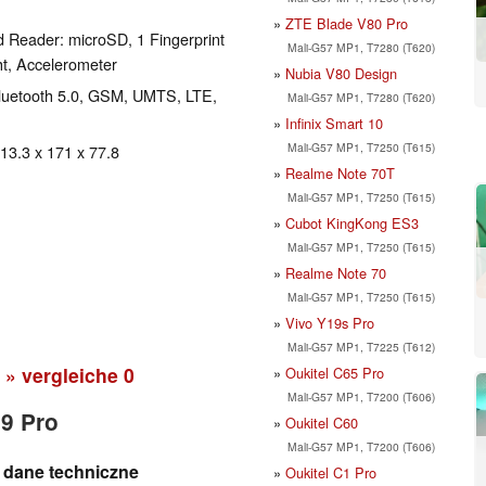
ZTE Blade V80 Pro
 Reader: microSD, 1 Fingerprint
Mali-G57 MP1, T7280 (T620)
ht, Accelerometer
Nubia V80 Design
 Bluetooth 5.0, GSM, UMTS, LTE,
Mali-G57 MP1, T7280 (T620)
Infinix Smart 10
Mali-G57 MP1, T7250 (T615)
 13.3 x 171 x 77.8
Realme Note 70T
Mali-G57 MP1, T7250 (T615)
Cubot KingKong ES3
Mali-G57 MP1, T7250 (T615)
Realme Note 70
Mali-G57 MP1, T7250 (T615)
Vivo Y19s Pro
Mali-G57 MP1, T7225 (T612)
» vergleiche
0
Oukitel C65 Pro
Mali-G57 MP1, T7200 (T606)
59 Pro
Oukitel C60
Mali-G57 MP1, T7200 (T606)
i dane techniczne
Oukitel C1 Pro