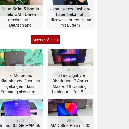
Neue Seiko 5 Sports
Japanisches Fashion-
Field GMT Uhren
Label bekämpft
erscheinen in
Hitzewelle durch Hemd
Deutschland
mit Lüftern
Nächste Seite ⟩
86%
84%
Ist Motorolas
Hat es Gigabyte
Klapphandy-Debut so
übertrieben? Aorus
gelungen, dass
Master 16 Gaming-
Samsung sich sorgen
Laptop mit Zen 5 im
muss? – Razr Fold
Test
Smartphone im Test
90%
88%
Immer 32 GB RAM ab
AMD Strix Halo mit 32