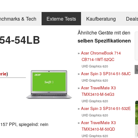
nchmarks & Tech
Externe Tests
Kaufberatung
Deal
Ähnliche Geräte mit den
-54-54LB
selben Spezifikationen
Acer ChromeBook 714
CB714-1WT-52QC
UHD Graphics 620
l
Acer Spin 3 SP314-51-58JC
rie
)
UHD Graphics 620
Acer TravelMate X3
TMX3410-M-54G3
UHD Graphics 620
Acer Spin 3 SP314-51-532E
UHD Graphics 620
Acer TravelMate X3
 157 PPI, spiegelnd: nein
TMX3410-M-50QD
UHD Graphics 620