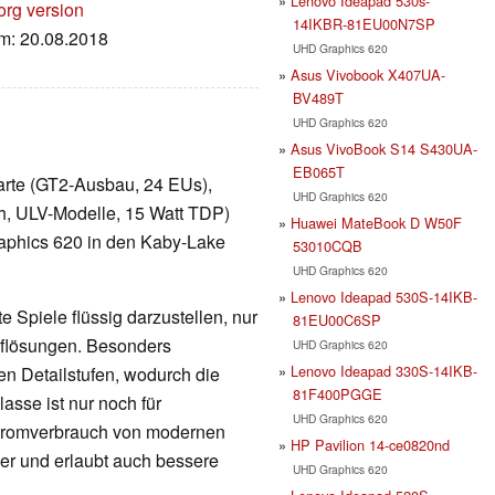
Lenovo Ideapad 530s-
org version
14IKBR-81EU00N7SP
um: 20.08.2018
UHD Graphics 620
Asus Vivobook X407UA-
BV489T
UHD Graphics 620
Asus VivoBook S14 S430UA-
EB065T
kkarte (GT2-Ausbau, 24 EUs),
UHD Graphics 620
h, ULV-Modelle, 15 Watt TDP)
Huawei MateBook D W50F
raphics 620 in den Kaby-Lake
53010CQB
UHD Graphics 620
Lenovo Ideapad 530S-14IKB-
 Spiele flüssig darzustellen, nur
81EU00C6SP
Auflösungen. Besonders
UHD Graphics 620
Lenovo Ideapad 330S-14IKB-
en Detailstufen, wodurch die
81F400PGGE
lasse ist nur noch für
UHD Graphics 620
Stromverbrauch von modernen
HP Pavilion 14-ce0820nd
nger und erlaubt auch bessere
UHD Graphics 620