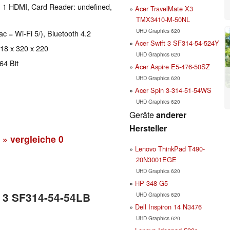
, 1 HDMI, Card Reader: undefined,
Acer TravelMate X3
TMX3410-M-50NL
UHD Graphics 620
ac = Wi-Fi 5/), Bluetooth 4.2
Acer Swift 3 SF314-54-524Y
 18 x 320 x 220
UHD Graphics 620
64 Bit
Acer Aspire E5-476-50SZ
UHD Graphics 620
Acer Spin 3-314-51-54WS
UHD Graphics 620
Geräte
anderer
Hersteller
» vergleiche
0
Lenovo ThinkPad T490-
20N3001EGE
UHD Graphics 620
HP 348 G5
t 3 SF314-54-54LB
UHD Graphics 620
Dell Inspiron 14 N3476
UHD Graphics 620