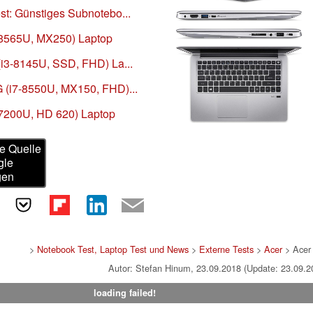
st: Günstiges Subnotebo...
7-8565U, MX250) Laptop
(i3-8145U, SSD, FHD) La...
G (i7-8550U, MX150, FHD)...
5-7200U, HD 620) Laptop
e Quelle
gle
gen
>
Notebook Test, Laptop Test und News
>
Externe Tests
>
Acer
> Acer
Autor: Stefan Hinum, 23.09.2018 (Update: 23.09.2
loading failed!