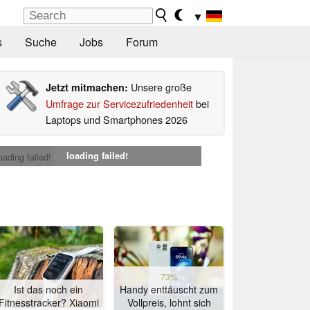
▼
s
Suche
Jobs
Forum
Unsere große
Jetzt mitmachen:
Umfrage zur Servicezufriedenheit
bei
Laptops und Smartphones 2026
loading failed!
oading failed!
73%
Ist das noch ein
Handy enttäuscht zum
Fitnesstracker? Xiaomi
Vollpreis, lohnt sich