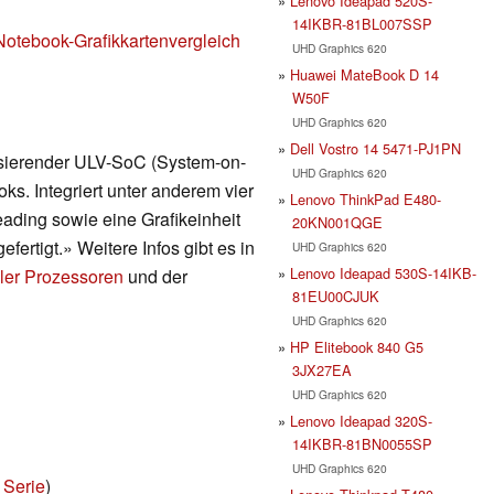
Lenovo Ideapad 520S-
14IKBR-81BL007SSP
Notebook-Grafikkartenvergleich
UHD Graphics 620
Huawei MateBook D 14
W50F
UHD Graphics 620
Dell Vostro 14 5471-PJ1PN
asierender ULV-SoC (System-on-
UHD Graphics 620
ks. Integriert unter anderem vier
Lenovo ThinkPad E480-
ading sowie eine Grafikeinheit
20KN001QGE
ertigt.» Weitere Infos gibt es in
UHD Graphics 620
Lenovo Ideapad 530S-14IKB-
ler Prozessoren
und der
81EU00CJUK
UHD Graphics 620
HP Elitebook 840 G5
3JX27EA
UHD Graphics 620
Lenovo Ideapad 320S-
14IKBR-81BN0055SP
UHD Graphics 620
 Serie
)