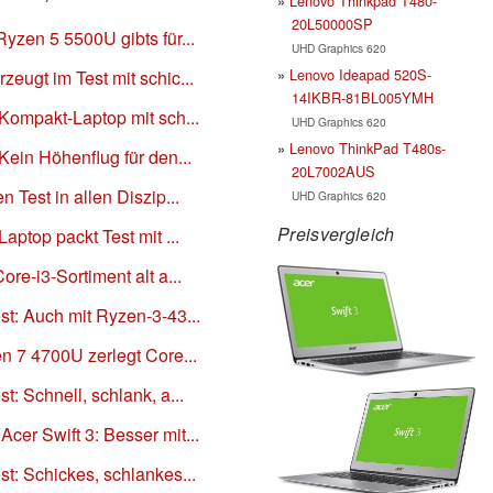
Lenovo Thinkpad T480-
20L50000SP
yzen 5 5500U gibts für...
UHD Graphics 620
Lenovo Ideapad 520S-
eugt im Test mit schic...
14IKBR-81BL005YMH
 Kompakt-Laptop mit sch...
UHD Graphics 620
Lenovo ThinkPad T480s-
Kein Höhenflug für den...
20L7002AUS
 Test in allen Diszip...
UHD Graphics 620
Preisvergleich
aptop packt Test mit ...
re-i3-Sortiment alt a...
st: Auch mit Ryzen-3-43...
n 7 4700U zerlegt Core...
t: Schnell, schlank, a...
cer Swift 3: Besser mit...
t: Schickes, schlankes...