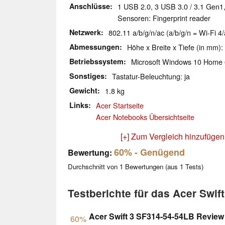
Anschlüsse
1 USB 2.0, 3 USB 3.0 / 3.1 Gen1
Sensoren: Fingerprint reader
Netzwerk
802.11 a/b/g/n/ac (a/b/g/n = Wi-Fi 4/
Abmessungen
Höhe x Breite x Tiefe (in mm):
Betriebssystem
Microsoft Windows 10 Home 
Sonstiges
Tastatur-Beleuchtung: ja
Gewicht
1.8 kg
Links
Acer Startseite
Acer Notebooks Übersichtseite
[+] Zum Vergleich hinzufügen
60%
- Genügend
Bewertung:
Durchschnitt von
1
Bewertungen (aus
1
Tests)
Testberichte für das Acer Swif
Acer Swift 3 SF314-54-54LB Review
60%