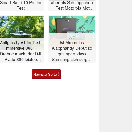
Smart Band 10 Pro im
aber als Schnäppchen
Test
– Test Motorola Moto
G47 Smartphone
86%
Antigravity A1 im Test:
Ist Motorolas
immersive 360°-
Klapphandy-Debut so
Drohne macht der DJI
gelungen, dass
Avata 360 leichte
Samsung sich sorgen
Konkurrenz
muss? – Razr Fold
Smartphone im Test
Nächste Seite ⟩