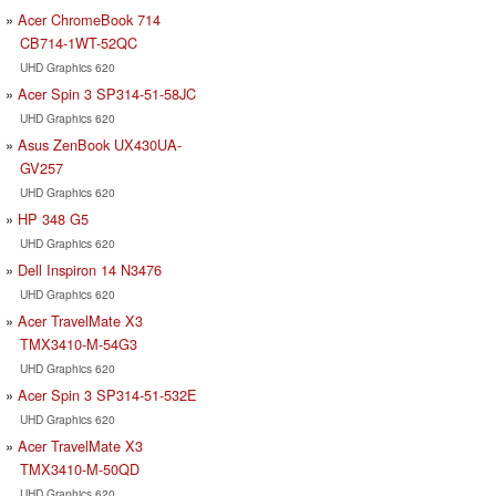
Acer ChromeBook 714
CB714-1WT-52QC
UHD Graphics 620
Acer Spin 3 SP314-51-58JC
UHD Graphics 620
Asus ZenBook UX430UA-
GV257
UHD Graphics 620
HP 348 G5
UHD Graphics 620
Dell Inspiron 14 N3476
UHD Graphics 620
Acer TravelMate X3
TMX3410-M-54G3
UHD Graphics 620
Acer Spin 3 SP314-51-532E
UHD Graphics 620
Acer TravelMate X3
TMX3410-M-50QD
UHD Graphics 620