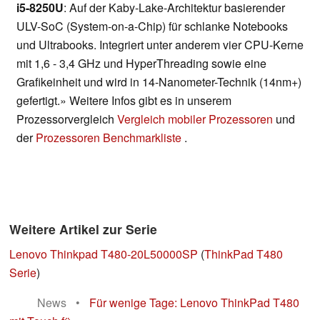
i5-8250U
: Auf der Kaby-Lake-Architektur basierender
ULV-SoC (System-on-a-Chip) für schlanke Notebooks
und Ultrabooks. Integriert unter anderem vier CPU-Kerne
mit 1,6 - 3,4 GHz und HyperThreading sowie eine
Grafikeinheit und wird in 14-Nanometer-Technik (14nm+)
gefertigt.» Weitere Infos gibt es in unserem
Prozessorvergleich
Vergleich mobiler Prozessoren
und
der
Prozessoren Benchmarkliste
.
Weitere Artikel zur Serie
Lenovo Thinkpad T480-20L50000SP
(
ThinkPad T480
Serie
)
News
•
Für wenige Tage: Lenovo ThinkPad T480