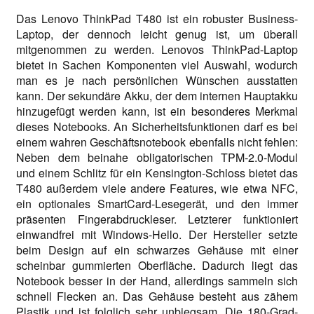
Das Lenovo ThinkPad T480 ist ein robuster Business-
Laptop, der dennoch leicht genug ist, um überall
mitgenommen zu werden. Lenovos ThinkPad-Laptop
bietet in Sachen Komponenten viel Auswahl, wodurch
man es je nach persönlichen Wünschen ausstatten
kann. Der sekundäre Akku, der dem internen Hauptakku
hinzugefügt werden kann, ist ein besonderes Merkmal
dieses Notebooks. An Sicherheitsfunktionen darf es bei
einem wahren Geschäftsnotebook ebenfalls nicht fehlen:
Neben dem beinahe obligatorischen TPM-2.0-Modul
und einem Schlitz für ein Kensington-Schloss bietet das
T480 außerdem viele andere Features, wie etwa NFC,
ein optionales SmartCard-Lesegerät, und den immer
präsenten Fingerabdruckleser. Letzterer funktioniert
einwandfrei mit Windows-Hello. Der Hersteller setzte
beim Design auf ein schwarzes Gehäuse mit einer
scheinbar gummierten Oberfläche. Dadurch liegt das
Notebook besser in der Hand, allerdings sammeln sich
schnell Flecken an. Das Gehäuse besteht aus zähem
Plastik und ist folglich sehr unbiegsam. Die 180-Grad-