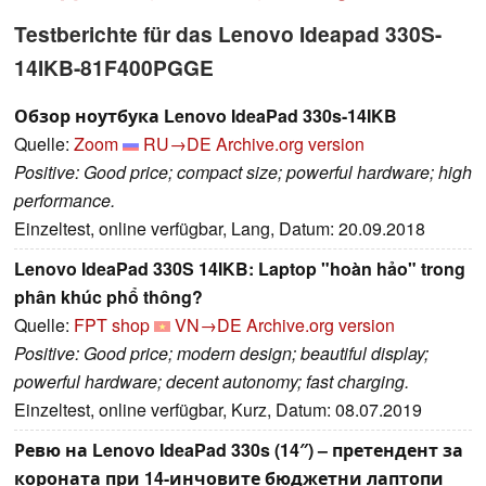
Testberichte für das Lenovo Ideapad 330S-
14IKB-81F400PGGE
Обзор ноутбука Lenovo IdeaPad 330s-14IKB
Quelle:
Zoom
RU→DE
Archive.org version
Positive: Good price; compact size; powerful hardware; high
performance.
Einzeltest, online verfügbar, Lang, Datum: 20.09.2018
Lenovo IdeaPad 330S 14IKB: Laptop "hoàn hảo" trong
phân khúc phổ thông?
Quelle:
FPT shop
VN→DE
Archive.org version
Positive: Good price; modern design; beautiful display;
powerful hardware; decent autonomy; fast charging.
Einzeltest, online verfügbar, Kurz, Datum: 08.07.2019
Ревю на Lenovo IdeaPad 330s (14″) – претендент за
короната при 14-инчовите бюджетни лаптопи