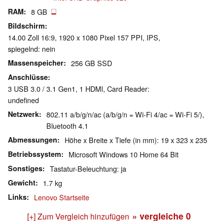
RAM
8 GB
Bildschirm
14.00 Zoll 16:9, 1920 x 1080 Pixel 157 PPI, IPS,
spiegelnd: nein
Massenspeicher
256 GB SSD
Anschlüsse
3 USB 3.0 / 3.1 Gen1, 1 HDMI, Card Reader:
undefined
Netzwerk
802.11 a/b/g/n/ac (a/b/g/n = Wi-Fi 4/ac = Wi-Fi 5/),
Bluetooth 4.1
Abmessungen
Höhe x Breite x Tiefe (in mm): 19 x 323 x 235
Betriebssystem
Microsoft Windows 10 Home 64 Bit
Sonstiges
Tastatur-Beleuchtung: ja
Gewicht
1.7 kg
Links
Lenovo Startseite
» vergleiche
0
[+] Zum Vergleich hinzufügen