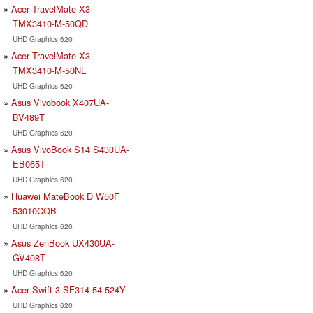
Acer TravelMate X3
TMX3410-M-50QD
UHD Graphics 620
Acer TravelMate X3
TMX3410-M-50NL
UHD Graphics 620
Asus Vivobook X407UA-
BV489T
UHD Graphics 620
Asus VivoBook S14 S430UA-
EB065T
UHD Graphics 620
Huawei MateBook D W50F
53010CQB
UHD Graphics 620
Asus ZenBook UX430UA-
GV408T
UHD Graphics 620
Acer Swift 3 SF314-54-524Y
UHD Graphics 620