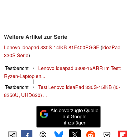
Weitere Artikel zur Serie
Lenovo Ideapad 330S-14IKB-81F400PGGE
(
IdeaPad
330S Serie
)
Testbericht
•
Lenovo Ideapad 330s-15ARR im Test:
Ryzen-Laptop en...
|
Testbericht
•
Test Lenovo IdeaPad 330S-15IKB (i5-
8250U, UHD620) ...
Als bevorzugte Quelle
auf Google
hinzufügen