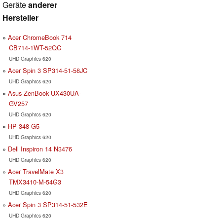
Geräte
anderer
Hersteller
Acer ChromeBook 714
CB714-1WT-52QC
UHD Graphics 620
Acer Spin 3 SP314-51-58JC
UHD Graphics 620
Asus ZenBook UX430UA-
GV257
UHD Graphics 620
HP 348 G5
UHD Graphics 620
Dell Inspiron 14 N3476
UHD Graphics 620
Acer TravelMate X3
TMX3410-M-54G3
UHD Graphics 620
Acer Spin 3 SP314-51-532E
UHD Graphics 620