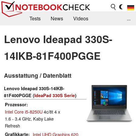
Tests
News
Videos
...
Benchmarks & Tech
Externe Tests
Lenovo Ideapad 330S-
Kaufberatung
Deals
Suche
Jobs
14IKB-81F400PGGE
Forum
Ausstattung / Datenblatt
Lenovo Ideapad 330S-14IKB-
81F400PGGE (
IdeaPad 330S Serie
)
Prozessor
Intel Core i5-8250U
4c/8t 4 x
1.6 - 3.4 GHz, Kaby Lake
Refresh
Grafikkarte
Intel UHD Graphics 620