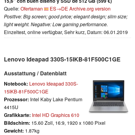
15,6" con buen diseño y SSD de 512 GB (599 €)
Quelle:
Ofertaman
ES→DE
Archive.org version
Positive: Big screen; good price; elegant design; slim size;
light weight. Negative: Low gaming performance.
Einzeltest, online verfügbar, Sehr kurz, Datum: 06.01.2019
Lenovo Ideapad 330S-15IKB-81F500C1GE
Ausstattung / Datenblatt
Notebook:
Lenovo Ideapad 330S-
15IKB-81F500C1GE
Prozessor:
Intel Kaby Lake Pentium
4415U
Grafikkarte:
Intel HD Graphics 610
Bildschirm:
15.60 Zoll, 16:9, 1920 x 1080 Pixel
Gewicht:
1.87kg