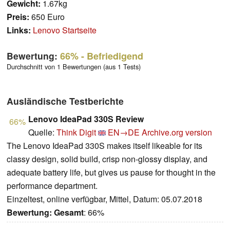
Gewicht:
1.67kg
Preis:
650 Euro
Links:
Lenovo Startseite
Bewertung:
66%
- Befriedigend
Durchschnitt von 1 Bewertungen (aus 1 Tests)
Ausländische Testberichte
Lenovo IdeaPad 330S Review
66%
Quelle:
Think Digit
EN→DE
Archive.org version
The Lenovo IdeaPad 330S makes itself likeable for its
classy design, solid build, crisp non-glossy display, and
adequate battery life, but gives us pause for thought in the
performance department.
Einzeltest, online verfügbar, Mittel, Datum: 05.07.2018
Bewertung:
Gesamt
: 66%