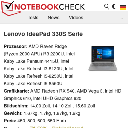
Tests
News
Videos
...
Benchmarks & Tech
Externe Tests
Lenovo IdeaPad 330S Serie
Kaufberatung
Deals
Suche
Jobs
Prozessor:
AMD Raven Ridge
(Ryzen 2000 APU) R3 2200U, Intel
Forum
Kaby Lake Pentium 4415U, Intel
Kaby Lake Refresh i3-8130U, Intel
Kaby Lake Refresh i5-8250U, Intel
Kaby Lake Refresh i5-8550U
Grafikkarte:
AMD Radeon RX 540, AMD Vega 3, Intel HD
Graphics 610, Intel UHD Graphics 620
Bildschirm:
14.00 Zoll, 14.10 Zoll, 15.60 Zoll
Gewicht:
1.67kg, 1.7kg, 1.87kg, 1.9kg
Preis:
450, 500, 600, 650 Euro