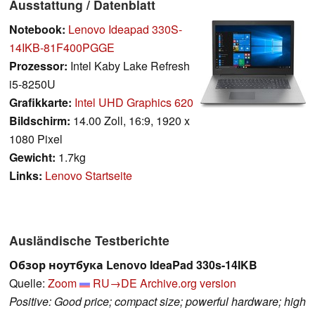
Ausstattung / Datenblatt
Notebook:
Lenovo Ideapad 330S-
14IKB-81F400PGGE
Prozessor:
Intel Kaby Lake Refresh
i5-8250U
Grafikkarte:
Intel UHD Graphics 620
Bildschirm:
14.00 Zoll, 16:9, 1920 x
1080 Pixel
Gewicht:
1.7kg
Links:
Lenovo Startseite
Ausländische Testberichte
Обзор ноутбука Lenovo IdeaPad 330s-14IKB
Quelle:
Zoom
RU→DE
Archive.org version
Positive: Good price; compact size; powerful hardware; high