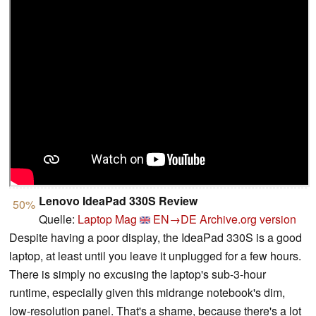
Lenovo IdeaPad 330S Review
50%
Quelle:
Laptop Mag
EN→DE
Archive.org version
Despite having a poor display, the IdeaPad 330S is a good
laptop, at least until you leave it unplugged for a few hours.
There is simply no excusing the laptop's sub-3-hour
runtime, especially given this midrange notebook's dim,
low-resolution panel. That's a shame, because there's a lot