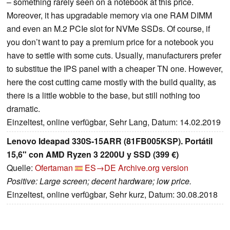
– something rarely seen on a notebook at this price.
Moreover, it has upgradable memory via one RAM DIMM
and even an M.2 PCIe slot for NVMe SSDs. Of course, if
you don’t want to pay a premium price for a notebook you
have to settle with some cuts. Usually, manufacturers prefer
to substitue the IPS panel with a cheaper TN one. However,
here the cost cutting came mostly with the build quality, as
there is a little wobble to the base, but still nothing too
dramatic.
Einzeltest, online verfügbar, Sehr Lang, Datum: 14.02.2019
Lenovo Ideapad 330S-15ARR (81FB005KSP). Portátil
15,6" con AMD Ryzen 3 2200U y SSD (399 €)
Quelle:
Ofertaman
ES→DE
Archive.org version
Positive: Large screen; decent hardware; low price.
Einzeltest, online verfügbar, Sehr kurz, Datum: 30.08.2018