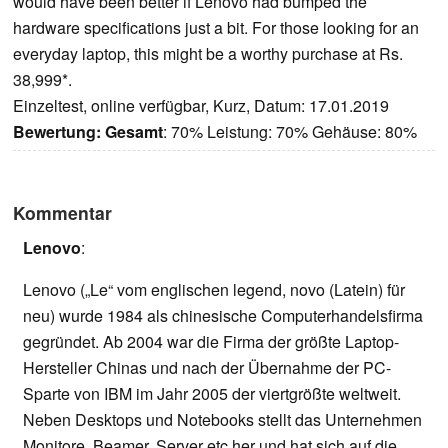
would have been better if Lenovo had bumped the
hardware specifications just a bit. For those looking for an
everyday laptop, this might be a worthy purchase at Rs.
38,999*.
Einzeltest, online verfügbar, Kurz, Datum: 17.01.2019
Bewertung:
Gesamt
: 70% Leistung: 70% Gehäuse: 80%
Kommentar
Lenovo
:
Lenovo („Le“ vom englischen legend, novo (Latein) für
neu) wurde 1984 als chinesische Computerhandelsfirma
gegründet. Ab 2004 war die Firma der größte Laptop-
Hersteller Chinas und nach der Übernahme der PC-
Sparte von IBM im Jahr 2005 der viertgrößte weltweit.
Neben Desktops und Notebooks stellt das Unternehmen
Monitore, Beamer, Server etc her und hat sich auf die