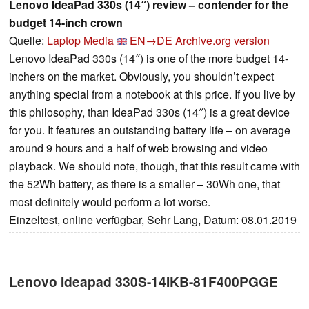
Lenovo IdeaPad 330s (14″) review – contender for the
budget 14-inch crown
Quelle:
Laptop Media
EN→DE
Archive.org version
Lenovo IdeaPad 330s (14″) is one of the more budget 14-
inchers on the market. Obviously, you shouldn’t expect
anything special from a notebook at this price. If you live by
this philosophy, than IdeaPad 330s (14″) is a great device
for you. It features an outstanding battery life – on average
around 9 hours and a half of web browsing and video
playback. We should note, though, that this result came with
the 52Wh battery, as there is a smaller – 30Wh one, that
most definitely would perform a lot worse.
Einzeltest, online verfügbar, Sehr Lang, Datum: 08.01.2019
Lenovo Ideapad 330S-14IKB-81F400PGGE