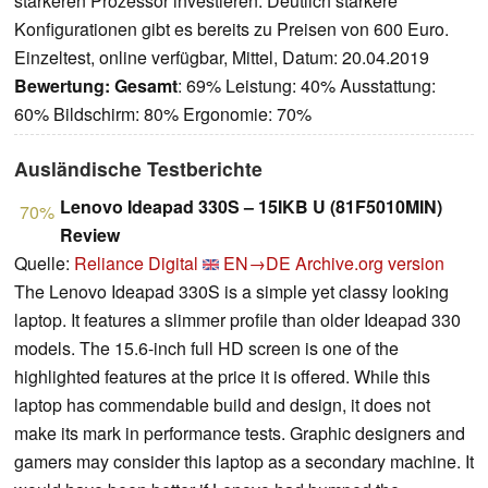
stärkeren Prozessor investieren. Deutlich stärkere
Konfigurationen gibt es bereits zu Preisen von 600 Euro.
Einzeltest, online verfügbar, Mittel, Datum: 20.04.2019
Bewertung:
Gesamt
: 69% Leistung: 40% Ausstattung:
60% Bildschirm: 80% Ergonomie: 70%
Ausländische Testberichte
Lenovo Ideapad 330S – 15IKB U (81F5010MIN)
70%
Review
Quelle:
Reliance Digital
EN→DE
Archive.org version
The Lenovo Ideapad 330S is a simple yet classy looking
laptop. It features a slimmer profile than older Ideapad 330
models. The 15.6-inch full HD screen is one of the
highlighted features at the price it is offered. While this
laptop has commendable build and design, it does not
make its mark in performance tests. Graphic designers and
gamers may consider this laptop as a secondary machine. It