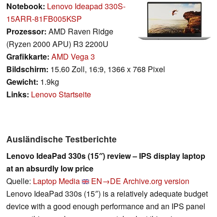
Notebook:
Lenovo Ideapad 330S-
15ARR-81FB005KSP
Prozessor:
AMD Raven Ridge
(Ryzen 2000 APU) R3 2200U
Grafikkarte:
AMD Vega 3
Bildschirm:
15.60 Zoll, 16:9, 1366 x 768 Pixel
Gewicht:
1.9kg
Links:
Lenovo Startseite
Ausländische Testberichte
Lenovo IdeaPad 330s (15″) review – IPS display laptop
at an absurdly low price
Quelle:
Laptop Media
EN→DE
Archive.org version
Lenovo IdeaPad 330s (15″) is a relatively adequate budget
device with a good enough performance and an IPS panel