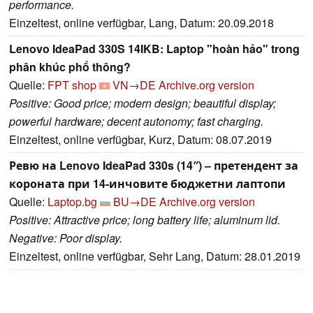
performance.
Einzeltest, online verfügbar, Lang, Datum: 20.09.2018
Lenovo IdeaPad 330S 14IKB: Laptop "hoàn hảo" trong
phân khúc phổ thông?
Quelle:
FPT shop
VN→DE
Archive.org version
Positive: Good price; modern design; beautiful display;
powerful hardware; decent autonomy; fast charging.
Einzeltest, online verfügbar, Kurz, Datum: 08.07.2019
Ревю на Lenovo IdeaPad 330s (14″) – претендент за
короната при 14-инчовите бюджетни лаптопи
Quelle:
Laptop.bg
BU→DE
Archive.org version
Positive: Attractive price; long battery life; aluminum lid.
Negative: Poor display.
Einzeltest, online verfügbar, Sehr Lang, Datum: 28.01.2019