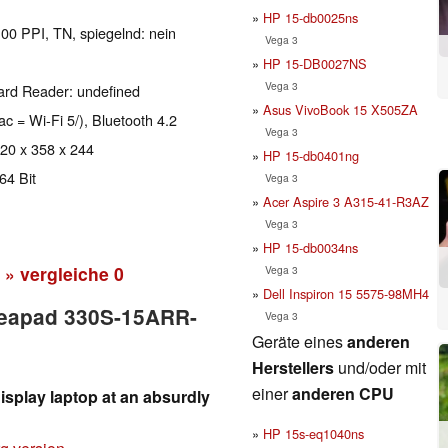
HP 15-db0025ns
100 PPI, TN, spiegelnd: nein
Vega 3
HP 15-DB0027NS
Vega 3
ard Reader: undefined
Asus VivoBook 15 X505ZA
ac = Wi-Fi 5/), Bluetooth 4.2
Vega 3
 20 x 358 x 244
HP 15-db0401ng
64 Bit
Vega 3
Acer Aspire 3 A315-41-R3AZ
Vega 3
HP 15-db0034ns
» vergleiche
0
Vega 3
Dell Inspiron 15 5575-98MH4
Ideapad 330S-15ARR-
Vega 3
Geräte eines
anderen
Herstellers
und/oder mit
einer
anderen CPU
isplay laptop at an absurdly
HP 15s-eq1040ns