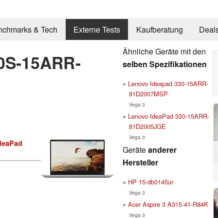
nchmarks & Tech
Externe Tests
Kaufberatung
Deal
Ähnliche Geräte mit den
30S-15ARR-
selben Spezifikationen
Lenovo Ideapad 330-15ARR-
81D2007MSP
Vega 3
Lenovo IdeaPad 330-15ARR-
81D2005JGE
Vega 3
deaPad
Geräte
anderer
Hersteller
HP 15-db0145ur
Vega 3
Acer Aspire 3 A315-41-R84K
Vega 3