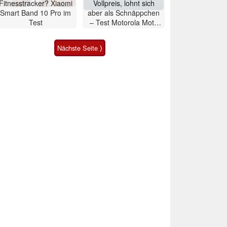
Fitnesstracker? Xiaomi
Vollpreis, lohnt sich
Smart Band 10 Pro im
aber als Schnäppchen
Test
– Test Motorola Moto
G47 Smartphone
Nächste Seite ⟩