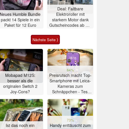
Deal: Faltbare
Neues Humble Bundle
Elektroroller mit
packt 14 Spiele in ein
starkem Motor dank
Paket für 12 Euro
Gutscheincodes ab nur
284 Euro
Nächste Seite ⟩
84%
Mobapad M12S:
Preisrutsch macht Top-
besser als die
Smartphone mit Leica-
originalen Switch 2
Kameras zum
Joy-Cons?
Schnäppchen - Test
Xiaomi 17T
73%
Ist das noch ein
Handy enttäuscht zum