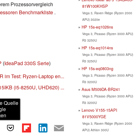
serem Prozessorvergleich
81W100KHSP
essoren Benchmarkliste
.
Vega 3, Raven Ridge (Ryzen 2000
APU) 3020e
HP 15s-eq1026ns
Vega 3, Picasso (Ryzen 3000 APU)
R3 3250U
HP 15s-eq1014ns
Vega 3, Picasso (Ryzen 3000 APU)
R3 3250U
P
(
IdeaPad 330S Serie
)
HP 15s-eq0803ng
im Test: Ryzen-Laptop en...
Vega 3, Picasso (Ryzen 3000 APU)
R3 3200U
5IKB (i5-8250U, UHD620) ...
Asus M509DA-BR241
Vega 3, Picasso (Ryzen 3000 APU)
e Quelle
R3 3200U
gle
Lenovo V155-15API
gen
81V5000YGE
Vega 3, Raven Ridge (Ryzen 2000
APU) Athlon 300U