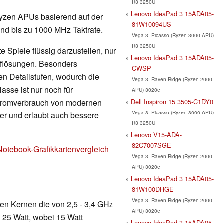
R3 3250U
Lenovo IdeaPad 3 15ADA05-
e Ryzen APUs basierend auf der
81W10094US
und bis zu 1000 MHz Taktrate.
Vega 3, Picasso (Ryzen 3000 APU)
R3 3250U
 Spiele flüssig darzustellen, nur
Lenovo IdeaPad 3 15ADA05-
Auflösungen. Besonders
CWSP
en Detailstufen, wodurch die
Vega 3, Raven Ridge (Ryzen 2000
lasse ist nur noch für
APU) 3020e
Dell Inspiron 15 3505-C1DY0
Stromverbrauch von modernen
Vega 3, Picasso (Ryzen 3000 APU)
nger und erlaubt auch bessere
R3 3250U
Lenovo V15-ADA-
82C7007SGE
Notebook-Grafikkartenvergleich
Vega 3, Raven Ridge (Ryzen 2000
APU) 3020e
Lenovo IdeaPad 3 15ADA05-
81W100DHGE
Vega 3, Raven Ridge (Ryzen 2000
ten Kernen die von 2,5 - 3,4 GHz
APU) 3020e
- 25 Watt, wobei 15 Watt
Lenovo IdeaPad 3 15ADA05-