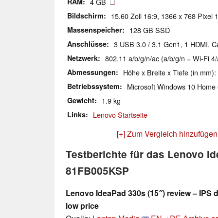
RAM
4 GB
Bildschirm
15.60 Zoll 16:9, 1366 x 768 Pixel 
Massenspeicher
128 GB SSD
Anschlüsse
3 USB 3.0 / 3.1 Gen1, 1 HDMI, C
Netzwerk
802.11 a/b/g/n/ac (a/b/g/n = Wi-Fi 4/
Abmessungen
Höhe x Breite x Tiefe (in mm):
Betriebssystem
Microsoft Windows 10 Home 
Gewicht
1.9 kg
Links
Lenovo Startseite
[+] Zum Vergleich hinzufügen
Testberichte für das Lenovo 
81FB005KSP
Lenovo IdeaPad 330s (15″) review – IPS d
low price