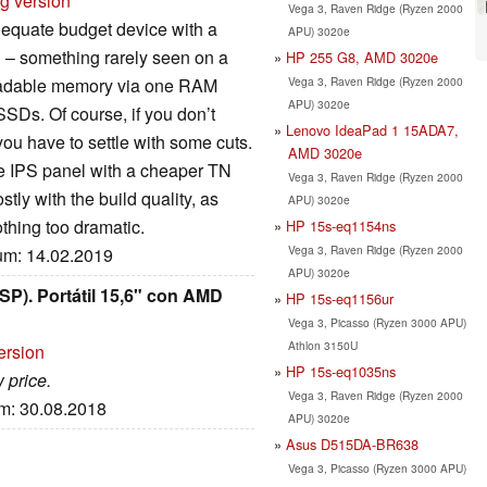
rg version
Vega 3, Raven Ridge (Ryzen 2000
dequate budget device with a
APU) 3020e
– something rarely seen on a
HP 255 G8, AMD 3020e
Vega 3, Raven Ridge (Ryzen 2000
pgradable memory via one RAM
APU) 3020e
Ds. Of course, if you don’t
Lenovo IdeaPad 1 15ADA7,
ou have to settle with some cuts.
AMD 3020e
he IPS panel with a cheaper TN
Vega 3, Raven Ridge (Ryzen 2000
ly with the build quality, as
APU) 3020e
nothing too dramatic.
HP 15s-eq1154ns
Vega 3, Raven Ridge (Ryzen 2000
tum: 14.02.2019
APU) 3020e
). Portátil 15,6" con AMD
HP 15s-eq1156ur
Vega 3, Picasso (Ryzen 3000 APU)
Athlon 3150U
ersion
HP 15s-eq1035ns
 price.
Vega 3, Raven Ridge (Ryzen 2000
um: 30.08.2018
APU) 3020e
Asus D515DA-BR638
Vega 3, Picasso (Ryzen 3000 APU)