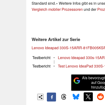
Standard sind.» Weitere Infos gibt es in un
Vergleich mobiler Prozessoren
und der
Proz
Weitere Artikel zur Serie
Lenovo Ideapad 330S-15ARR-81FB005KS
Testbericht
•
Lenovo Ideapad 330s-15ARR 
|
Testbericht
•
Test Lenovo IdeaPad 330S-1
Als bevorzugt
auf Goo
hinzufü