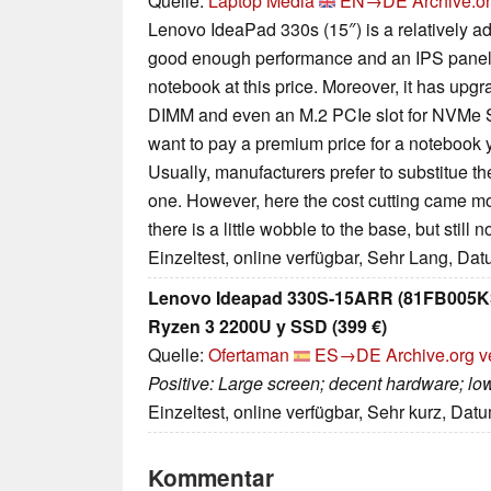
Quelle:
Laptop Media
EN→DE
Archive.o
Lenovo IdeaPad 330s (15″) is a relatively a
good enough performance and an IPS panel 
notebook at this price. Moreover, it has u
DIMM and even an M.2 PCIe slot for NVMe SS
want to pay a premium price for a notebook y
Usually, manufacturers prefer to substitue t
one. However, here the cost cutting came most
there is a little wobble to the base, but still 
Einzeltest, online verfügbar, Sehr Lang, Da
Lenovo Ideapad 330S-15ARR (81FB005KSP
Ryzen 3 2200U y SSD (399 €)
Quelle:
Ofertaman
ES→DE
Archive.org v
Positive: Large screen; decent hardware; low
Einzeltest, online verfügbar, Sehr kurz, Dat
Kommentar