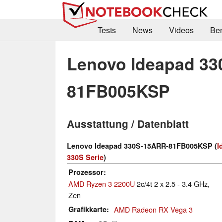
Tests
News
Videos
Be
Lenovo Ideapad 3
81FB005KSP
Ausstattung / Datenblatt
Lenovo Ideapad 330S-15ARR-81FB005KSP (
I
330S Serie
)
Prozessor
AMD Ryzen 3 2200U
2c/4t 2 x 2.5 - 3.4 GHz,
Zen
Grafikkarte
AMD Radeon RX Vega 3