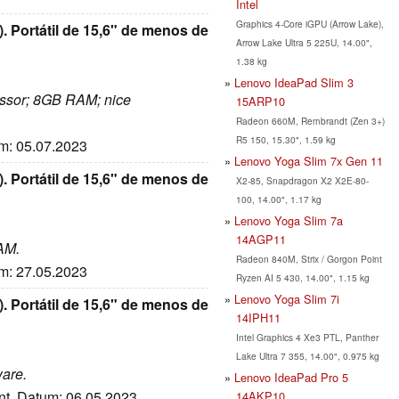
Intel
Graphics 4-Core iGPU (Arrow Lake),
Portátil de 15,6" de menos de
Arrow Lake Ultra 5 225U, 14.00",
1.38 kg
Lenovo IdeaPad Slim 3
cessor; 8GB RAM; nice
15ARP10
Radeon 660M, Rembrandt (Zen 3+)
R5 150, 15.30", 1.59 kg
um: 05.07.2023
Lenovo Yoga Slim 7x Gen 11
Portátil de 15,6" de menos de
X2-85, Snapdragon X2 X2E-80-
100, 14.00", 1.17 kg
Lenovo Yoga Slim 7a
14AGP11
AM.
Radeon 840M, Strix / Gorgon Point
um: 27.05.2023
Ryzen AI 5 430, 14.00", 1.15 kg
Lenovo Yoga Slim 7i
Portátil de 15,6" de menos de
14IPH11
Intel Graphics 4 Xe3 PTL, Panther
Lake Ultra 7 355, 14.00", 0.975 kg
ware.
Lenovo IdeaPad Pro 5
nnt, Datum: 06.05.2023
14AKP10