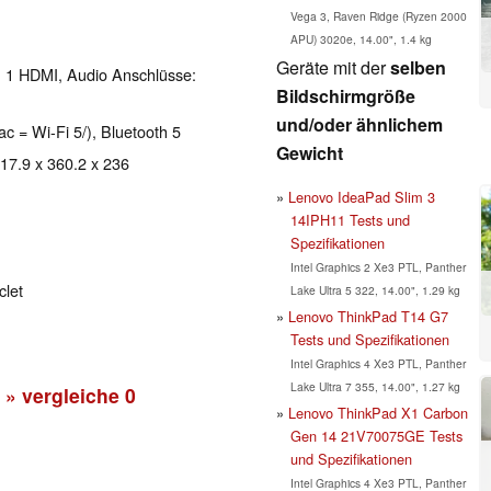
Vega 3, Raven Ridge (Ryzen 2000
APU) 3020e, 14.00", 1.4 kg
Geräte mit der
selben
, 1 HDMI, Audio Anschlüsse:
Bildschirmgröße
und/oder ähnlichem
ac = Wi-Fi 5/), Bluetooth 5
Gewicht
 17.9 x 360.2 x 236
Lenovo IdeaPad Slim 3
14IPH11 Tests und
Spezifikationen
Intel Graphics 2 Xe3 PTL, Panther
clet
Lake Ultra 5 322, 14.00", 1.29 kg
Lenovo ThinkPad T14 G7
Tests und Spezifikationen
Intel Graphics 4 Xe3 PTL, Panther
Lake Ultra 7 355, 14.00", 1.27 kg
» vergleiche
0
Lenovo ThinkPad X1 Carbon
Gen 14 21V70075GE Tests
und Spezifikationen
Intel Graphics 4 Xe3 PTL, Panther