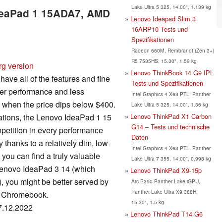
Lake Ultra 5 325, 14.00", 1.139 kg
IdeaPad 1 15ADA7, AMD
Lenovo Ideapad Slim 3
16ARP10 Tests und
Spezifikationen
Radeon 660M, Rembrandt (Zen 3+)
R5 7535HS, 15.30", 1.59 kg
rg version
Lenovo ThinkBook 14 G9 IPL
ave all of the features and fine
Tests und Spezifikationen
er performance and less
Intel Graphics 4 Xe3 PTL, Panther
e when the price dips below $400.
Lake Ultra 5 325, 14.00", 1.36 kg
Lenovo ThinkPad X1 Carbon
ations, the Lenovo IdeaPad 1 15
G14 – Tests und technische
ompetition in every performance
Daten
ly thanks to a relatively dim, low-
Intel Graphics 4 Xe3 PTL, Panther
s you can find a truly valuable
Lake Ultra 7 355, 14.00", 0.998 kg
 Lenovo IdeaPad 3 14 (which
Lenovo ThinkPad X9-15p
, you might be better served by
Arc B390 Panther Lake iGPU,
Panther Lake Ultra X9 388H,
 a Chromebook.
15.30", 1.5 kg
07.12.2022
Lenovo ThinkPad T14 G6