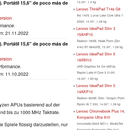
Portátil 15,6" de poco más de
14.00", 1.4 kg
Lenovo ThinkPad T14s G6
Arc 140V, Lunar Lake Core Ultra 7
ersion
258V, 14.00", 1.28 kg
ormance.
Lenovo IdeaPad Slim 3
um: 21.11.2022
15AHP10
Radeon 780M, Hawk Point (Zen
Portátil 15,6" de poco más de
4/4c) R7 8840HS, 15.30", 1.59 kg
Lenovo IdeaPad Slim 5
ersion
16IRH10
erformance.
UHD Graphics Xe G4 48EUs,
Raptor Lake-H Core 5 210H,
um: 11.10.2022
16.00", 1.85 kg
Lenovo IdeaPad Slim 5
14AKP10
Radeon 860M, Strix / Gorgon Point
e Ryzen APUs basierend auf der
Ryzen AI 7 350, 14.00", 1.39 kg
Lenovo Chromebook Plus 14,
und bis zu 1000 MHz Taktrate.
Kompanio Ultra 910
 Spiele flüssig darzustellen, nur
Immortalis-G925 MC11, MediaTek
Kompanio Kompanio Ultra 910,