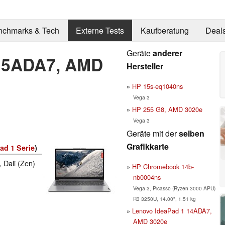
nchmarks & Tech
Externe Tests
Kaufberatung
Deal
Geräte
anderer
 15ADA7, AMD
Hersteller
HP 15s-eq1040ns
Vega 3
HP 255 G8, AMD 3020e
Vega 3
Geräte mit der
selben
Grafikkarte
ad 1 Serie
)
, Dali (Zen)
HP Chromebook 14b-
nb0004ns
Vega 3, Picasso (Ryzen 3000 APU)
R3 3250U, 14.00", 1.51 kg
Lenovo IdeaPad 1 14ADA7,
AMD 3020e