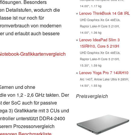
Auflösungen. Besonders
14.00", 1.17 kg
en Detailstufen, wodurch die
Lenovo ThinkBook 14 G8 IRL
lasse ist nur noch für
UHD Graphics Xe G4 48EUs,
Stromverbrauch von modernen
Raptor Lake-H Core 5 210H,
nger und erlaubt auch bessere
14.00", 1.36 kg
Lenovo IdeaPad Slim 3
15IRH10, Core 5 210H
UHD Graphics Xe G4 48EUs,
Notebook-Grafikkartenvergleich
Raptor Lake-H Core 5 210H,
15.30", 1.59 kg
Lenovo Yoga Pro 7 14IAH10
Arc 140T, Arrow Lake Ultra 9 285H,
14.50", 1.55 kg
 Kernen und ohne
ie von 1,2 - 2,6 GHz takten. Der
Preisvergleich
ist der SoC auch für passive
ega 3) Grafikkarte mit 3 CUs und
ntroller unterstützt DDR4-2400
nserem Prozessorvergleich
essoren Benchmarkliste
.