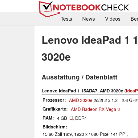
Tests
News
Videos
Be
Lenovo IdeaPad 1
3020e
Ausstattung / Datenblatt
Lenovo IdeaPad 1 15ADA7, AMD 3020e (
IdeaP
Prozessor
AMD 3020e
2c/2t 2 x 1.2 - 2.6 GHz
Grafikkarte
AMD Radeon RX Vega 3
RAM
4 GB
, DDR4
Bildschirm
15.60 Zoll 16:9, 1920 x 1080 Pixel 141 PPI,