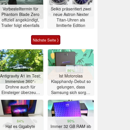
Vorbestelltermin für
Seiko präsentiert zwei
Phantom Blade Zero
neue Astron Nexter
offiziell angekündigt,
Titan-Uhren als
Trailer folgt ebenfalls
limitierte Edition
Nächste Seite ⟩
86%
Antigravity A1 im Test:
Ist Motorolas
Immersive 360°-
Klapphandy-Debut so
Drohne auch für
gelungen, dass
Einsteiger überzeugt
Samsung sich sorgen
mit Einschränkungen
muss? – Razr Fold
Smartphone im Test
84%
90%
Hat es Gigabyte
Immer 32 GB RAM ab