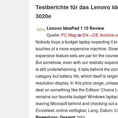
Testberichte für das Lenovo 
3020e
Lenovo IdeaPad 1 15 Review
50%
Quelle:
PC Mag
EN→DE
Archive.o
Nobody buys a budget laptop expecting it to h
touches of a more expensive machine. Slow
expansive feature sets are par for the cours
But somehow, even with our realistic expect
is still underwhelming. It falls behind the c
category but battery life, which itself is large
resolution display. In this price range, unles
deal on something like the Editors' Choice
remains our favorite budget Windows laptop)
leaving Microsoft behind and checking out
Einzeltest, online verfügbar, Lang, Datum: 
Bewertung:
Gesamt
: 50%