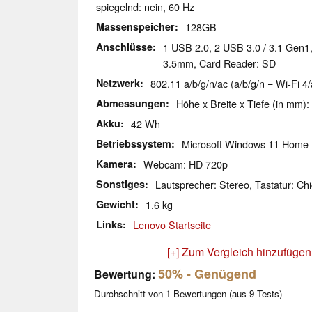
spiegelnd: nein, 60 Hz
Massenspeicher
128GB
Anschlüsse
1 USB 2.0, 2 USB 3.0 / 3.1 Gen1
3.5mm, Card Reader: SD
Netzwerk
802.11 a/b/g/n/ac (a/b/g/n = Wi-Fi 4/
Abmessungen
Höhe x Breite x Tiefe (in mm):
Akku
42 Wh
Betriebssystem
Microsoft Windows 11 Home
Kamera
Webcam: HD 720p
Sonstiges
Lautsprecher: Stereo, Tastatur: Chi
Gewicht
1.6 kg
Links
Lenovo Startseite
[+] Zum Vergleich hinzufügen
50%
- Genügend
Bewertung:
Durchschnitt von
1
Bewertungen (aus
9
Tests)