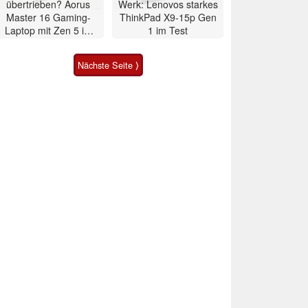
übertrieben? Aorus
Werk: Lenovos starkes
Master 16 Gaming-
ThinkPad X9-15p Gen
Laptop mit Zen 5 im
1 im Test
Test
Nächste Seite ⟩