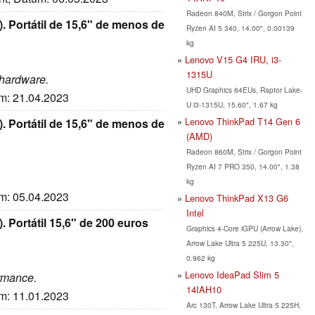
Radeon 840M, Strix / Gorgon Point
Portátil de 15,6" de menos de
Ryzen AI 5 340, 14.00", 0.00139
kg
Lenovo V15 G4 IRU, i3-
1315U
t hardware.
UHD Graphics 64EUs, Raptor Lake-
um: 21.04.2023
U i3-1315U, 15.60", 1.67 kg
Lenovo ThinkPad T14 Gen 6
Portátil de 15,6" de menos de
(AMD)
Radeon 860M, Strix / Gorgon Point
Ryzen AI 7 PRO 350, 14.00", 1.38
kg
um: 05.04.2023
Lenovo ThinkPad X13 G6
Intel
Portátil 15,6" de 200 euros
Graphics 4-Core iGPU (Arrow Lake),
Arrow Lake Ultra 5 225U, 13.30",
0.962 kg
Lenovo IdeaPad Slim 5
ormance.
14IAH10
um: 11.01.2023
Arc 130T, Arrow Lake Ultra 5 225H,