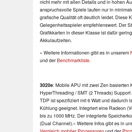
nicht mehr mit allen Details und in hohen 
anspruchsvolle Spiele laufen nur in minimal
grafische Qualität oft deutlich leidet. Diese K
Gelegenheitsspieler empfehlenswert. Der 
Grafikkarten in dieser Klasse ist dafür geri
Akkulaufzeiten.
» Weitere Informationen gibt es in unserem
und der
Benchmarkliste
.
3020e
: Mobile APU mit zwei Zen basierten
HyperThreading / SMT (2 Threads) Support d
TDP ist spezifiziert mit 6 Watt und dadurch 
Kühlung geeignet. Integriert eine Radeon (V
bis zu 1000 MHz. Der integrierte Speicherko
(Dual Channel).» Weitere Infos gibt es in u
Vergleich mobiler Prozessoren
und der
Proz