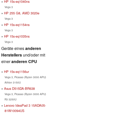
HP 15s-eq1040ns
Vega 3
HP 255 G8, AMD 3020e
Vega 3
HP 15s-eq1154ns
Vega 3
HP 15s-eq1035ns
Vega 3
Geräte eines
anderen
Herstellers
und/oder mit
einer
anderen CPU
HP 15s-eq1156ur
Vega 3, Picasso (Ryzen 3000 APU)
Athlon 3150U
Asus D515DA-BR638
Vega 3, Picasso (Ryzen 3000 APU)
R3 3250U
Lenovo IdeaPad 3 15ADA05-
81W10094US