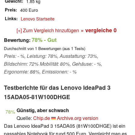
Gewicht
1.85 kg
Preis
400 Euro
Links
Lenovo Startseite
» vergleiche
0
[+] Zum Vergleich hinzufügen
78%
- Gut
Bewertung:
Durchschnitt von
1
Bewertungen (aus
1
Tests)
Preis: - %, Leistung: 78%, Ausstattung: 73%,
Bildschirm: 72% Mobilität: 80%, Gehäuse: - %,
Ergonomie: 88%, Emissionen: - %
Testberichte für das Lenovo IdeaPad 3
15ADA05-81W100DHGE
Günstig, aber schwach
78%
Quelle:
Chip.de
Archive.org version
Das Lenovo IdeaPad 3 15ADA05 (81W100DHGE) ist ein
passables Notebook für rund 500 Euro. Vergleicht man es