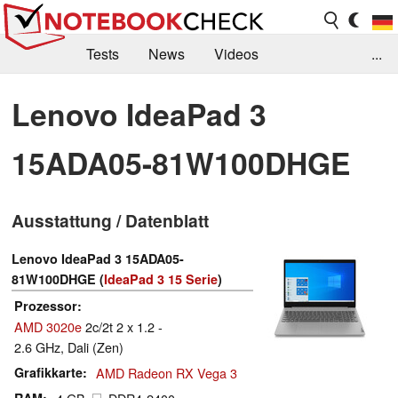
Tests
News
Videos
...
Benchmarks & Tech
Externe Tests
Lenovo IdeaPad 3
Kaufberatung
Deals
Suche
Jobs
15ADA05-81W100DHGE
Forum
Ausstattung / Datenblatt
Lenovo IdeaPad 3 15ADA05-
81W100DHGE (
IdeaPad 3 15 Serie
)
Prozessor
AMD 3020e
2c/2t 2 x 1.2 -
2.6 GHz, Dali (Zen)
Grafikkarte
AMD Radeon RX Vega 3