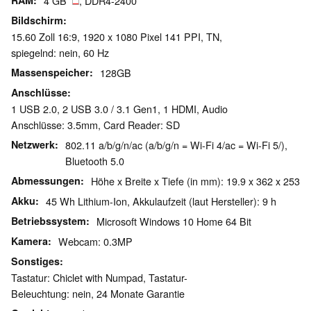
RAM
4 GB
, DDR4-2400
Bildschirm
15.60 Zoll 16:9, 1920 x 1080 Pixel 141 PPI, TN,
spiegelnd: nein, 60 Hz
Massenspeicher
128GB
Anschlüsse
1 USB 2.0, 2 USB 3.0 / 3.1 Gen1, 1 HDMI, Audio
Anschlüsse: 3.5mm, Card Reader: SD
Netzwerk
802.11 a/b/g/n/ac (a/b/g/n = Wi-Fi 4/ac = Wi-Fi 5/),
Bluetooth 5.0
Abmessungen
Höhe x Breite x Tiefe (in mm): 19.9 x 362 x 253
Akku
45 Wh Lithium-Ion, Akkulaufzeit (laut Hersteller): 9 h
Betriebssystem
Microsoft Windows 10 Home 64 Bit
Kamera
Webcam: 0.3MP
Sonstiges
Tastatur: Chiclet with Numpad, Tastatur-
Beleuchtung: nein, 24 Monate Garantie