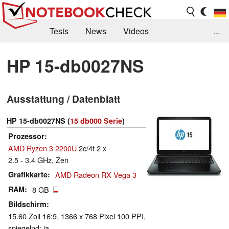
Tests
News
Videos
...
Benchmarks & Tech
Externe Tests
HP 15-db0027NS
Kaufberatung
Deals
Suche
Jobs
Ausstattung / Datenblatt
Forum
HP 15-db0027NS (
15 db000 Serie
)
Prozessor
AMD Ryzen 3 2200U
2c/4t 2 x
2.5 - 3.4 GHz, Zen
Grafikkarte
AMD Radeon RX Vega 3
RAM
8 GB
Bildschirm
15.60 Zoll 16:9, 1366 x 768 Pixel 100 PPI,
spiegelnd: ja