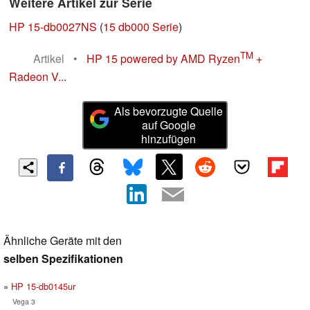
Weitere Artikel zur Serie
HP 15-db0027NS
(
15 db000 Serie
)
TM
Artikel
•
HP 15 powered by AMD Ryzen
+
Radeon V...
Als bevorzugte Quelle
auf Google
hinzufügen
Ähnliche Geräte mit den
selben Spezifikationen
HP 15-db0145ur
Vega 3