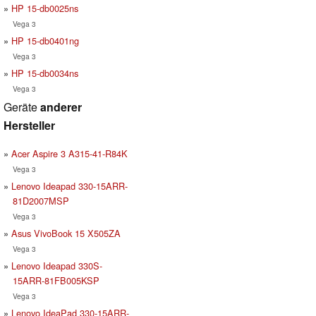
HP 15-db0025ns
Vega 3
HP 15-db0401ng
Vega 3
HP 15-db0034ns
Vega 3
Geräte
anderer
Hersteller
Acer Aspire 3 A315-41-R84K
Vega 3
Lenovo Ideapad 330-15ARR-
81D2007MSP
Vega 3
Asus VivoBook 15 X505ZA
Vega 3
Lenovo Ideapad 330S-
15ARR-81FB005KSP
Vega 3
Lenovo IdeaPad 330-15ARR-