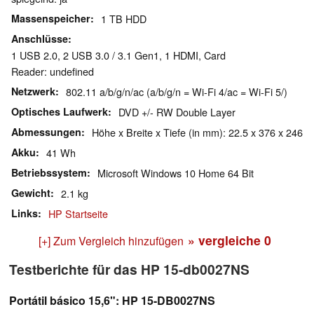
Massenspeicher
1 TB HDD
Anschlüsse
1 USB 2.0, 2 USB 3.0 / 3.1 Gen1, 1 HDMI, Card
Reader: undefined
Netzwerk
802.11 a/b/g/n/ac (a/b/g/n = Wi-Fi 4/ac = Wi-Fi 5/)
Optisches Laufwerk
DVD +/- RW Double Layer
Abmessungen
Höhe x Breite x Tiefe (in mm): 22.5 x 376 x 246
Akku
41 Wh
Betriebssystem
Microsoft Windows 10 Home 64 Bit
Gewicht
2.1 kg
Links
HP Startseite
» vergleiche
0
[+] Zum Vergleich hinzufügen
Testberichte für das HP 15-db0027NS
Portátil básico 15,6": HP 15-DB0027NS