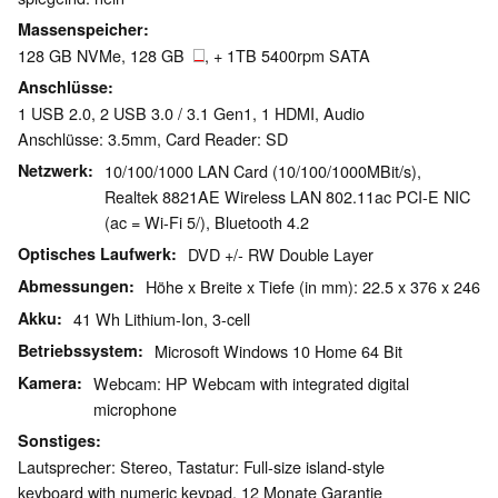
Massenspeicher
128 GB NVMe, 128 GB
, + 1TB 5400rpm SATA
Anschlüsse
1 USB 2.0, 2 USB 3.0 / 3.1 Gen1, 1 HDMI, Audio
Anschlüsse: 3.5mm, Card Reader: SD
Netzwerk
10/100/1000 LAN Card (10/100/1000MBit/s),
Realtek 8821AE Wireless LAN 802.11ac PCI-E NIC
(ac = Wi-Fi 5/), Bluetooth 4.2
Optisches Laufwerk
DVD +/- RW Double Layer
Abmessungen
Höhe x Breite x Tiefe (in mm): 22.5 x 376 x 246
Akku
41 Wh Lithium-Ion, 3-cell
Betriebssystem
Microsoft Windows 10 Home 64 Bit
Kamera
Webcam: HP Webcam with integrated digital
microphone
Sonstiges
Lautsprecher: Stereo, Tastatur: Full-size island-style
keyboard with numeric keypad, 12 Monate Garantie