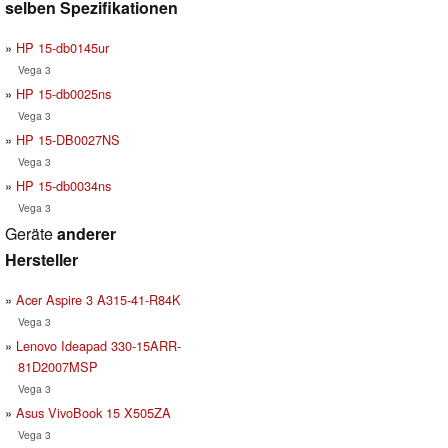
selben Spezifikationen
HP 15-db0145ur
Vega 3
HP 15-db0025ns
Vega 3
HP 15-DB0027NS
Vega 3
HP 15-db0034ns
Vega 3
Geräte
anderer
Hersteller
Acer Aspire 3 A315-41-R84K
Vega 3
Lenovo Ideapad 330-15ARR-
81D2007MSP
Vega 3
Asus VivoBook 15 X505ZA
Vega 3