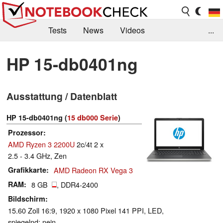
Tests
News
Videos
...
Benchmarks & Tech
Externe Tests
HP 15-db0401ng
Kaufberatung
Deals
Suche
Jobs
Ausstattung / Datenblatt
Forum
HP 15-db0401ng (
15 db000 Serie
)
Prozessor
AMD Ryzen 3 2200U
2c/4t 2 x
2.5 - 3.4 GHz, Zen
Grafikkarte
AMD Radeon RX Vega 3
RAM
8 GB
, DDR4-2400
Bildschirm
15.60 Zoll 16:9, 1920 x 1080 Pixel 141 PPI, LED,
spiegelnd: nein