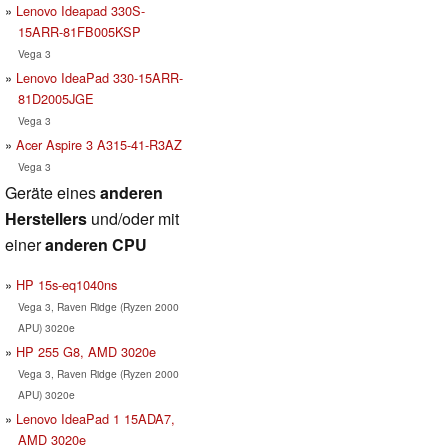
Lenovo Ideapad 330S-
15ARR-81FB005KSP
Vega 3
Lenovo IdeaPad 330-15ARR-
81D2005JGE
Vega 3
Acer Aspire 3 A315-41-R3AZ
Vega 3
Geräte eines
anderen
Herstellers
und/oder mit
einer
anderen CPU
HP 15s-eq1040ns
Vega 3, Raven Ridge (Ryzen 2000
APU) 3020e
HP 255 G8, AMD 3020e
Vega 3, Raven Ridge (Ryzen 2000
APU) 3020e
Lenovo IdeaPad 1 15ADA7,
AMD 3020e