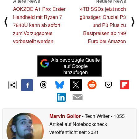
Ältere News
Neuere News
AOKZOE A1 Pro: Erster
4TB SSDs jetzt noch
Handheld mit Ryzen 7
günstiger: Crucial P3
⟨
⟩
7840U kann ab sofort
und P3 Plus zu
zum Vorzugspreis
Bestpreisen ab 199
vorbestellt werden
Euro bei Amazon
Als bevorzugte Quelle
auf Google
hinzufügen
Marvin Gollor
- Tech Writer
- 1055
Artikel auf Notebookcheck
veröffentlicht
seit 2021