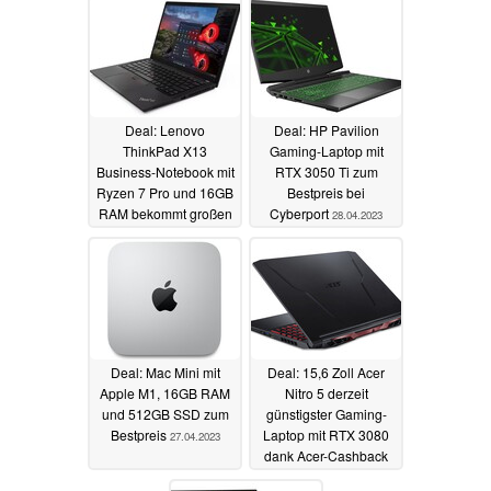
Rabatt
04.05.2023
03.05.2023
Deal: Lenovo
Deal: HP Pavilion
ThinkPad X13
Gaming-Laptop mit
Business-Notebook mit
RTX 3050 Ti zum
Ryzen 7 Pro und 16GB
Bestpreis bei
RAM bekommt großen
Cyberport
28.04.2023
Rabatt dank
Gutscheincode
28.04.2023
Deal: Mac Mini mit
Deal: 15,6 Zoll Acer
Apple M1, 16GB RAM
Nitro 5 derzeit
und 512GB SSD zum
günstigster Gaming-
Bestpreis
Laptop mit RTX 3080
27.04.2023
dank Acer-Cashback
27.04.2023