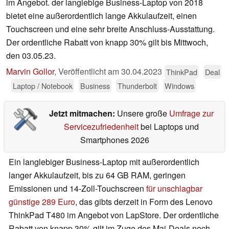
im Angebot. der langlebige Business-Laptop von 2018
bietet eine außerordentlich lange Akkulaufzeit, einen
Touchscreen und eine sehr breite Anschluss-Ausstattung.
Der ordentliche Rabatt von knapp 30% gilt bis Mittwoch,
den 03.05.23.
Marvin Gollor
,
Veröffentlicht am
30.04.2023
ThinkPad
Deal
Laptop / Notebook
Business
Thunderbolt
Windows
Jetzt mitmachen:
Unsere große
Umfrage zur
Servicezufriedenheit
bei Laptops und
Smartphones 2026
Ein langlebiger Business-Laptop mit außerordentlich
langer Akkulaufzeit, bis zu 64 GB RAM, geringen
Emissionen und 14-Zoll-Touchscreen
für unschlagbar
günstige 289 Euro
, das gibts derzeit in Form des Lenovo
ThinkPad T480 im Angebot von LapStore. Der ordentliche
Rabatt von knapp 30% gilt im Zuge des Mai-Deals noch