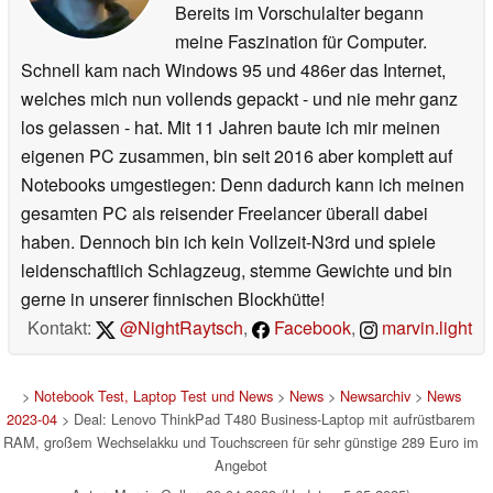
Bereits im Vorschulalter begann
meine Faszination für Computer.
Schnell kam nach Windows 95 und 486er das Internet,
welches mich nun vollends gepackt - und nie mehr ganz
los gelassen - hat. Mit 11 Jahren baute ich mir meinen
eigenen PC zusammen, bin seit 2016 aber komplett auf
Notebooks umgestiegen: Denn dadurch kann ich meinen
gesamten PC als reisender Freelancer überall dabei
haben. Dennoch bin ich kein Vollzeit-N3rd und spiele
leidenschaftlich Schlagzeug, stemme Gewichte und bin
gerne in unserer finnischen Blockhütte!
Kontakt:
@NightRaytsch
,
Facebook
,
marvin.light
>
Notebook Test, Laptop Test und News
>
News
>
Newsarchiv
>
News
2023-04
> Deal: Lenovo ThinkPad T480 Business-Laptop mit aufrüstbarem
RAM, großem Wechselakku und Touchscreen für sehr günstige 289 Euro im
Angebot