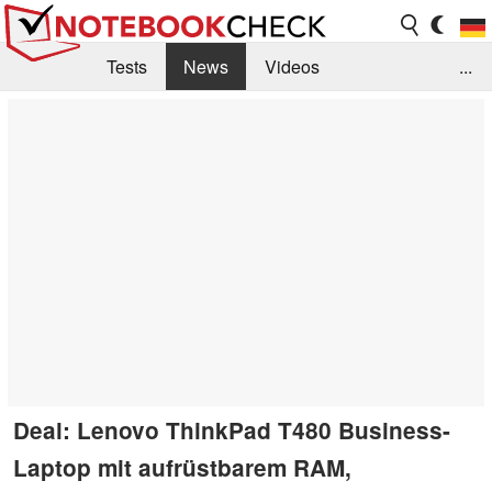
Tests
News
Videos
...
Benchmarks & Tech
Externe Tests
Kaufberatung
Deals
Suche
Jobs
Forum
Deal: Lenovo ThinkPad T480 Business-
Laptop mit aufrüstbarem RAM,