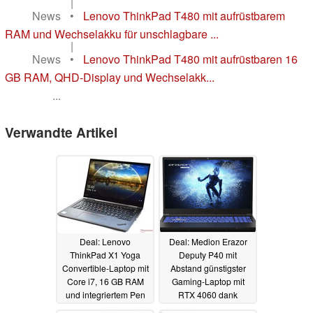
|
News
•
Lenovo ThinkPad T480 mit aufrüstbarem
RAM und Wechselakku für unschlagbare ...
|
News
•
Lenovo ThinkPad T480 mit aufrüstbaren 16
GB RAM, QHD-Display und Wechselakk...
...
Verwandte Artikel
Deal: Lenovo
Deal: Medion Erazor
ThinkPad X1 Yoga
Deputy P40 mit
Convertible-Laptop mit
Abstand günstigster
Core i7, 16 GB RAM
Gaming-Laptop mit
und integriertem Pen
RTX 4060 dank
günstig im Angebot
unglaublich hohem