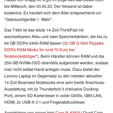
bis Mittwoch, den 03.05.23. Der Versand ist dabei
kostenlos. Es handelt sich dem Alter entsprechend um
"Gebrauchtgeräte 1. Wahl".
Das T480 ist das letzte 14-Zoll-ThinkPad mit
wechselbarem Akku und zwei Speicherbänken, die bis zu
64 GB DDR4-2400-RAM fassen (
32 GB G.Skill Ripjaws
DDR4-RAM-Modul für rund 70 Euro bei
Notebooksbilliger
). Beim Händler können RAM und die
256-GB-NVMe-SSD ebenfalls aufgerüstet werden, sodass
man nicht selbst Hand anlegen muss. Dazu bietet der
Lenovo Laptop im Gegensatz zu den meisten aktuellen
14-Zoll-Business-Notebooks eine sehr breite Anschluss-
Ausstattung, mit 2x Thunderbolt 3 (inklusive Docking-
Port), einem SD-Kartenleser in voller Größe, GBit-LAN,
HDMI, 2x USB-A 3.1 und Fingerabdruckleser.
Angetrieben von einem Intel
Core i5-8350U
Quad-Core-