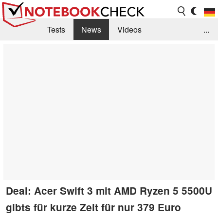
Tests
News
Videos
...
Benchmarks & Tech
Externe Tests
Kaufberatung
Deals
Suche
Jobs
Forum
Deal: Acer Swift 3 mit AMD Ryzen 5 5500U
gibts für kurze Zeit für nur 379 Euro