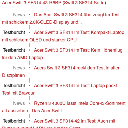
Acer Swift 3 SF314-43-R8BP
(
Swift 3 SF314 Serie
)
News
•
Das Acer Swift 3 SF314 überzeugt im Test
mit schickem 2.8K-OLED-Display und...
|
Testbericht
•
Acer Swift 3 SF314 im Test: Kompakt-Laptop
mit schickem OLED und starker CPU
|
Testbericht
•
Acer Swift 3 SF314 im Test: Kein Höhenflug
für den AMD-Laptop
|
News
•
Acers Swift 3 SF314 rockt den Test in allen
Disziplinen
|
Testbericht
•
Acer Swift 3 SF314 im Test: Laptop packt
Test mit Bravour
|
News
•
Ryzen 3 4300U lässt Intels Core-i3-Sortiment
alt aussehen - Das Acer Swift ...
|
Testbericht
•
Acer Swift 3 SF314-42 im Test: Auch mit