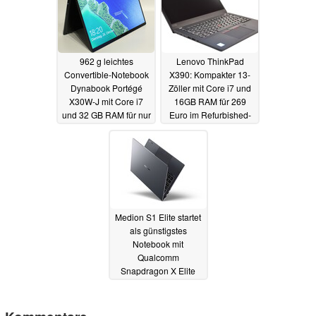
962 g leichtes
Lenovo ThinkPad
Convertible-Notebook
X390: Kompakter 13-
Dynabook Portégé
Zöller mit Core i7 und
X30W-J mit Core i7
16GB RAM für 269
und 32 GB RAM für nur
Euro im Refurbished-
599 Euro
Deal
12.06.2024
generalüberholt
13.06.2024
Medion S1 Elite startet
als günstigstes
Notebook mit
Qualcomm
Snapdragon X Elite
11.06.2024