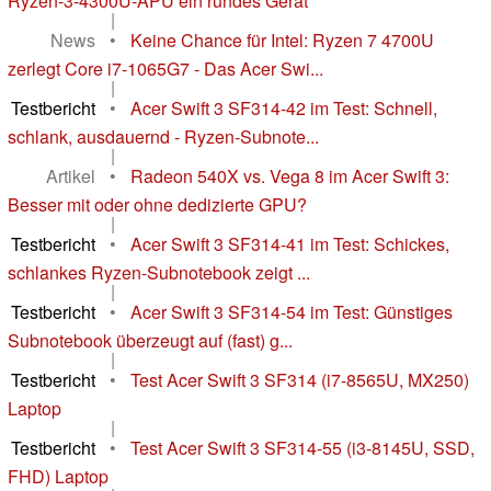
Ryzen-3-4300U-APU ein rundes Gerät
|
News
•
Keine Chance für Intel: Ryzen 7 4700U
zerlegt Core i7-1065G7 - Das Acer Swi...
|
Testbericht
•
Acer Swift 3 SF314-42 im Test: Schnell,
schlank, ausdauernd - Ryzen-Subnote...
|
Artikel
•
Radeon 540X vs. Vega 8 im Acer Swift 3:
Besser mit oder ohne dedizierte GPU?
|
Testbericht
•
Acer Swift 3 SF314-41 im Test: Schickes,
schlankes Ryzen-Subnotebook zeigt ...
|
Testbericht
•
Acer Swift 3 SF314-54 im Test: Günstiges
Subnotebook überzeugt auf (fast) g...
|
Testbericht
•
Test Acer Swift 3 SF314 (i7-8565U, MX250)
Laptop
|
Testbericht
•
Test Acer Swift 3 SF314-55 (i3-8145U, SSD,
FHD) Laptop