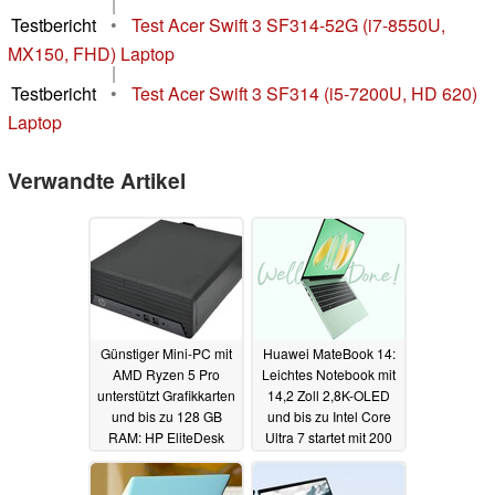
|
Testbericht
•
Test Acer Swift 3 SF314-52G (i7-8550U,
MX150, FHD) Laptop
|
Testbericht
•
Test Acer Swift 3 SF314 (i5-7200U, HD 620)
Laptop
Verwandte Artikel
Günstiger Mini-PC mit
Huawei MateBook 14:
AMD Ryzen 5 Pro
Leichtes Notebook mit
unterstützt Grafikkarten
14,2 Zoll 2,8K-OLED
und bis zu 128 GB
und bis zu Intel Core
RAM: HP EliteDesk
Ultra 7 startet mit 200
805 G6 im
Euro Rabatt (Ad)
Refurbished-Deal
17.06.2024