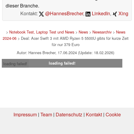
dieser Branche.
Kontakt:
@HannesBrecher
,
LinkedIn
,
Xing
>
Notebook Test, Laptop Test und News
>
News
>
Newsarchiv
>
News
2024-06
> Deal: Acer Swift 3 mit AMD Ryzen 5 5500U gibts für kurze Zeit
für nur 379 Euro
Autor: Hannes Brecher, 17.06.2024 (Update: 18.02.2026)
loading failed!
loading failed!
Impressum
|
Team
|
Datenschutz
|
Kontakt
|
Cookie
Einstellungen
| 04.08.2026 06:30
* Beim Kauf über einen Affiliate-Link kann Notebookcheck eine Vergütung