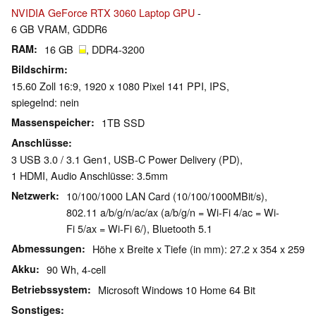
NVIDIA GeForce RTX 3060 Laptop GPU
-
6 GB VRAM, GDDR6
RAM
16 GB
, DDR4-3200
Bildschirm
15.60 Zoll 16:9, 1920 x 1080 Pixel 141 PPI, IPS,
spiegelnd: nein
Massenspeicher
1TB SSD
Anschlüsse
3 USB 3.0 / 3.1 Gen1, USB-C Power Delivery (PD),
1 HDMI, Audio Anschlüsse: 3.5mm
Netzwerk
10/100/1000 LAN Card (10/100/1000MBit/s),
802.11 a/b/g/n/ac/ax (a/b/g/n = Wi-Fi 4/ac = Wi-
Fi 5/ax = Wi-Fi 6/), Bluetooth 5.1
Abmessungen
Höhe x Breite x Tiefe (in mm): 27.2 x 354 x 259
Akku
90 Wh, 4-cell
Betriebssystem
Microsoft Windows 10 Home 64 Bit
Sonstiges