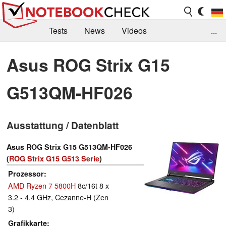
Tests
News
Videos
...
Benchmarks & Tech
Externe Tests
Asus ROG Strix G15
Kaufberatung
Deals
Suche
Jobs
G513QM-HF026
Forum
Ausstattung / Datenblatt
Asus ROG Strix G15 G513QM-HF026
(
ROG Strix G15 G513 Serie
)
Prozessor
AMD Ryzen 7 5800H
8c/16t 8 x
3.2 - 4.4 GHz, Cezanne-H (Zen
3)
Grafikkarte