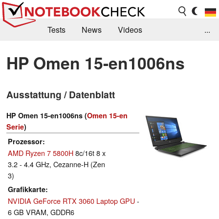
Tests
News
Videos
...
Benchmarks & Tech
Externe Tests
HP Omen 15-en1006ns
Kaufberatung
Deals
Suche
Jobs
Ausstattung / Datenblatt
Forum
HP Omen 15-en1006ns (
Omen 15-en
Serie
)
Prozessor
AMD Ryzen 7 5800H
8c/16t 8 x
3.2 - 4.4 GHz, Cezanne-H (Zen
3)
Grafikkarte
NVIDIA GeForce RTX 3060 Laptop GPU
-
6 GB VRAM, GDDR6