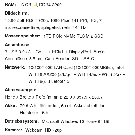
RAM
16 GB
, DDR4-3200
Bildschirm
15.60 Zoll 16:9, 1920 x 1080 Pixel 141 PPI, IPS, 7
ms response time, spiegelnd: nein, 144 Hz
Massenspeicher
1TB PCIe NVMe TLC M.2 SSD
Anschlüsse
3 USB 3.0 / 3.1 Gen1, 1 HDMI, 1 DisplayPort, Audio
Anschlüsse: 3.5mm, Card Reader: SD, USB-C
Netzwerk
10/100/1000 LAN Card (10/100/1000MBit/s), Intel
Wi-Fi 6 AX200 (a/b/g/n = Wi-Fi 4/ac = Wi-Fi 5/ax =
Wi-Fi 6/), Bluetooth 5
Abmessungen
Höhe x Breite x Tiefe (in mm): 22.9 x 357.9 x 239.7
Akku
70.9 Wh Lithium-Ion, 6-cell, Akkulaufzeit (laut
Hersteller): 6 h
Betriebssystem
Microsoft Windows 10 Home 64 Bit
Kamera
Webcam: HD 720p