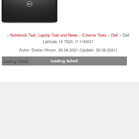
>
Notebook Test, Laptop Test und News
>
Externe Tests
>
Dell
> Dell
Latitude 15 7520, i7-1165G7
Autor: Stefan Hinum, 26.09.2021 (Update: 26.09.2021)
loading failed!
loading failed!
Impressum
|
Team
|
Datenschutz
|
Kontakt
|
Cookie
Einstellungen
| 05.08.2026 04:40
* Beim Kauf über einen Affiliate-Link kann Notebookcheck eine Vergütung
erhalten. Vielen Dank für Ihre Unterstützung!.