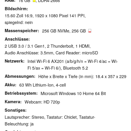
RAM
16 GB
, DDR4-2666
Bildschirm
15.60 Zoll 16:9, 1920 x 1080 Pixel 141 PPI,
spiegelnd: nein
Massenspeicher
256 GB NVMe, 256 GB
Anschlüsse
2 USB 3.0 / 3.1 Gen1, 2 Thunderbolt, 1 HDMI,
Audio Anschlüsse: 3.5mm, Card Reader: microSD
Netzwerk
Intel Wi-Fi 6 AX201 (a/b/g/h/n = Wi-Fi 4/ac = Wi-
Fi 5/ax = Wi-Fi 6/), Bluetooth 5.2
Abmessungen
Höhe x Breite x Tiefe (in mm): 18.4 x 357 x 229
Akku
63 Wh Lithium-Ion, 4-cell
Betriebssystem
Microsoft Windows 10 Home 64 Bit
Kamera
Webcam: HD 720p
Sonstiges
Lautsprecher: Stereo, Tastatur: Chiclet, Tastatur-
Beleuchtung: ja