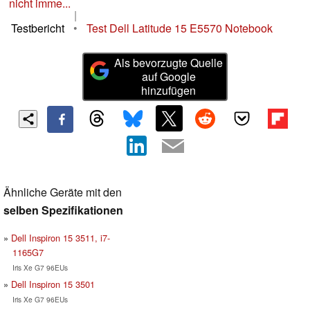
nicht imme...
|
Testbericht
•
Test Dell Latitude 15 E5570 Notebook
Als bevorzugte Quelle
auf Google
hinzufügen
Ähnliche Geräte mit den
selben Spezifikationen
Dell Inspiron 15 3511, i7-
1165G7
Iris Xe G7 96EUs
Dell Inspiron 15 3501
Iris Xe G7 96EUs