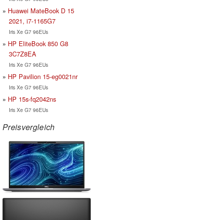
Huawei MateBook D 15
2021, i7-1165G7
Iris Xe G7 96EUs
HP EliteBook 850 G8
3C7Z8EA
Iris Xe G7 96EUs
HP Pavilion 15-eg0021nr
Iris Xe G7 96EUs
HP 15s-fq2042ns
Iris Xe G7 96EUs
Preisvergleich