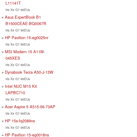
L11141T
Iris Xe G7 96EUs
Asus ExpertBook B1
B1500CEAE-BQ0067R
Iris Xe G7 96EUs
HP Pavilion 15-eg0025nr
Iris Xe G7 96EUs
MSI Modern 15 A11M-
045XES
Iris Xe G7 96EUs
Dynabook Tecra A50-J-13W
Iris Xe G7 96EUs
Intel NUC M15 Kit
LAPBC710
Iris Xe G7 96EUs
Acer Aspire 5 A515-56-73AP
Iris Xe G7 96EUs
HP 15s-fq2089ns
Iris Xe G7 96EUs
HP Pavilion 15-eg0018ns