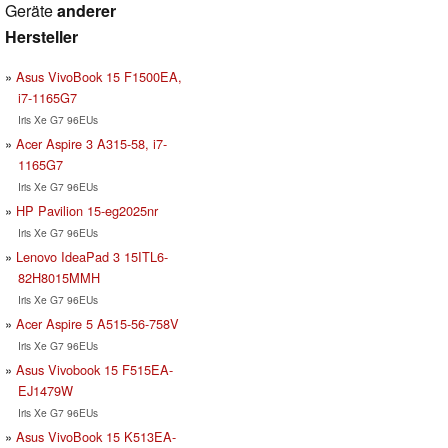
Geräte
anderer
Hersteller
Asus VivoBook 15 F1500EA,
i7-1165G7
Iris Xe G7 96EUs
Acer Aspire 3 A315-58, i7-
1165G7
Iris Xe G7 96EUs
HP Pavilion 15-eg2025nr
Iris Xe G7 96EUs
Lenovo IdeaPad 3 15ITL6-
82H8015MMH
Iris Xe G7 96EUs
Acer Aspire 5 A515-56-758V
Iris Xe G7 96EUs
Asus Vivobook 15 F515EA-
EJ1479W
Iris Xe G7 96EUs
Asus VivoBook 15 K513EA-