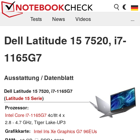
Tests
News
Videos
...
Benchmarks & Tech
Externe Tests
Dell Latitude 15 7520, i7-
Kaufberatung
Deals
Suche
Jobs
1165G7
Forum
Ausstattung / Datenblatt
Dell Latitude 15 7520, i7-1165G7
(
Latitude 15 Serie
)
Prozessor
Intel Core i7-1165G7
4c/8t 4 x
2.8 - 4.7 GHz, Tiger Lake-UP3
Grafikkarte
Intel Iris Xe Graphics G7 96EUs