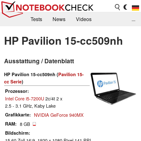
Tests
News
Videos
...
Benchmarks & Tech
Externe Tests
HP Pavilion 15-cc509nh
Kaufberatung
Deals
Suche
Jobs
Ausstattung / Datenblatt
Forum
HP Pavilion 15-cc509nh (
Pavilion 15-
cc Serie
)
Prozessor
Intel Core i5-7200U
2c/4t 2 x
2.5 - 3.1 GHz, Kaby Lake
Grafikkarte
NVIDIA GeForce 940MX
RAM
8 GB
Bildschirm
15.60 Zoll 16:9, 1920 x 1080 Pixel 141 PPI,