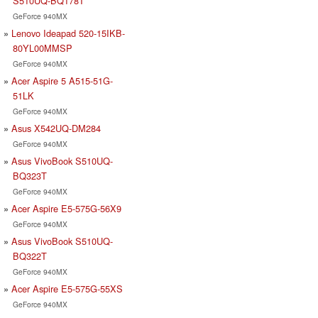
S510UQ-BQ178T
GeForce 940MX
Lenovo Ideapad 520-15IKB-
80YL00MMSP
GeForce 940MX
Acer Aspire 5 A515-51G-
51LK
GeForce 940MX
Asus X542UQ-DM284
GeForce 940MX
Asus VivoBook S510UQ-
BQ323T
GeForce 940MX
Acer Aspire E5-575G-56X9
GeForce 940MX
Asus VivoBook S510UQ-
BQ322T
GeForce 940MX
Acer Aspire E5-575G-55XS
GeForce 940MX