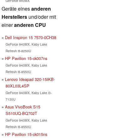
GeForce 940MX
Geräte eines
anderen
Herstellers
und/oder mit
einer
anderen CPU
Dell Inspiron 15 7570-0CH38
GeForce 940MX, Kaby Lake
Refresh i5-8250U
HP Pavilion 15-ck007ns
GeForce 940MX, Kaby Lake
Refresh i5-8550U
Lenovo Ideapad 320-15IKB-
80XL03L4SP
GeForce 940MX, Kaby Lake i3-
7130U
Asus VivoBook S15
S510UQ-BQ702T
GeForce 940MX, Kaby Lake
Refresh i5-8550U
HP Pavilion 15-ck015ns