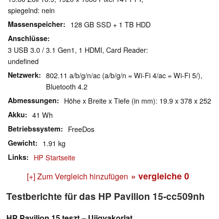
spiegelnd: nein
Massenspeicher
128 GB SSD + 1 TB HDD
Anschlüsse
3 USB 3.0 / 3.1 Gen1, 1 HDMI, Card Reader:
undefined
Netzwerk
802.11 a/b/g/n/ac (a/b/g/n = Wi-Fi 4/ac = Wi-Fi 5/),
Bluetooth 4.2
Abmessungen
Höhe x Breite x Tiefe (in mm): 19.9 x 378 x 252
Akku
41 Wh
Betriebssystem
FreeDos
Gewicht
1.91 kg
Links
HP Startseite
» vergleiche
0
[+] Zum Vergleich hinzufügen
Testberichte für das HP Pavilion 15-cc509nh
HP Pavilion 15 teszt – Ujjgyakorlat