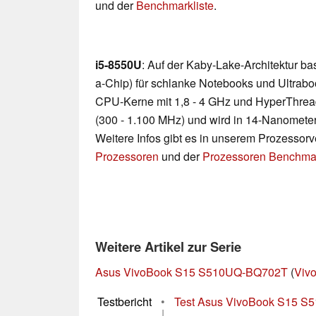
und der
Benchmarkliste
.
i5-8550U
: Auf der Kaby-Lake-Architektur b
a-Chip) für schlanke Notebooks und Ultraboo
CPU-Kerne mit 1,8 - 4 GHz und HyperThread
(300 - 1.100 MHz) und wird in 14-Nanometer
Weitere Infos gibt es in unserem Prozessor
Prozessoren
und der
Prozessoren Benchmar
Weitere Artikel zur Serie
Asus VivoBook S15 S510UQ-BQ702T
(
Viv
Testbericht
•
Test Asus VivoBook S15 S5
|