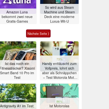
So wird aus Steam
Amazon Luna
Machine und Steam
bekommt zwei neue
Deck eine moderne
Gratis-Games
Luxus-Wii-U
Nächste Seite ⟩
73%
Ist das noch ein
Handy enttäuscht zum
Fitnesstracker? Xiaomi
Vollpreis, lohnt sich
Smart Band 10 Pro im
aber als Schnäppchen
Test
– Test Motorola Moto
G47 Smartphone
86%
Antigravity A1 im Test:
Ist Motorolas