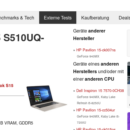
nchmarks & Tech
Externe Tests
Kaufberatung
Deal
Geräte
anderer
5 S510UQ-
Hersteller
HP Pavilion 15-ck007ns
GeForce 940MX
Geräte eines
anderen
Herstellers
und/oder mit
einer
anderen CPU
ok S15
Dell Inspiron 15 7570-0CH38
GeForce 940MX, Kaby Lake
Refresh i5-8250U
HP Pavilion 15-cc504ur
GeForce 940MX, Kaby Lake i5-
MB VRAM, GDDR5
7200U
HP Pavilion 15-ck015ns