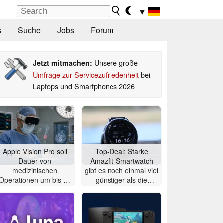
▼
s
Suche
Jobs
Forum
Unsere große
Jetzt mitmachen:
Umfrage zur Servicezufriedenheit
bei
Laptops und Smartphones 2026
Apple Vision Pro soll
Top-Deal: Starke
Dauer von
Amazfit-Smartwatch
medizinischen
gibt es noch einmal viel
Operationen um bis zu
günstiger als die
20% verkürzen
Garmin-Konkurrenz