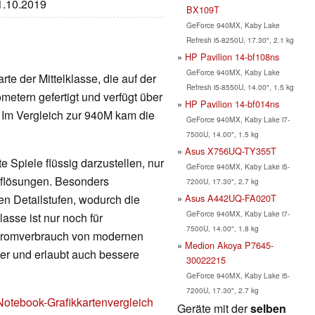
31.10.2019
BX109T
GeForce 940MX, Kaby Lake
Refresh i5-8250U, 17.30", 2.1 kg
HP Pavilion 14-bf108ns
GeForce 940MX, Kaby Lake
rte der Mittelklasse, die auf der
Refresh i5-8550U, 14.00", 1.5 kg
metern gefertigt und verfügt über
HP Pavilion 14-bf014ns
Im Vergleich zur 940M kam die
GeForce 940MX, Kaby Lake i7-
7500U, 14.00", 1.5 kg
Asus X756UQ-TY355T
 Spiele flüssig darzustellen, nur
GeForce 940MX, Kaby Lake i5-
Auflösungen. Besonders
7200U, 17.30", 2.7 kg
Asus A442UQ-FA020T
en Detailstufen, wodurch die
GeForce 940MX, Kaby Lake i7-
lasse ist nur noch für
7500U, 14.00", 1.8 kg
Stromverbrauch von modernen
Medion Akoya P7645-
nger und erlaubt auch bessere
30022215
GeForce 940MX, Kaby Lake i5-
7200U, 17.30", 2.7 kg
Notebook-Grafikkartenvergleich
Geräte mit der
selben