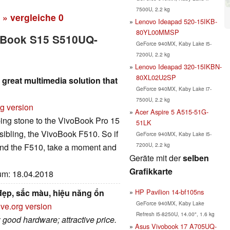
7500U, 2.2 kg
» vergleiche
0
Lenovo Ideapad 520-15IKB-
80YL00MMSP
voBook S15 S510UQ-
GeForce 940MX, Kaby Lake i5-
7200U, 2.2 kg
Lenovo Ideapad 320-15IKBN-
80XL02U2SP
reat multimedia solution that
GeForce 940MX, Kaby Lake i7-
7500U, 2.2 kg
rg version
Acer Aspire 5 A515-51G-
pping stone to the VivoBook Pro 15
51LK
 sibling, the VivoBook F510. So if
GeForce 940MX, Kaby Lake i5-
7200U, 2.2 kg
and the F510, take a moment and
Geräte mit der
selben
Grafikkarte
tum: 18.04.2018
HP Pavilion 14-bf105ns
ẹp, sắc màu, hiệu năng ổn
GeForce 940MX, Kaby Lake
ive.org version
Refresh i5-8250U, 14.00", 1.6 kg
 good hardware; attractive price.
Asus Vivobook 17 A705UQ-