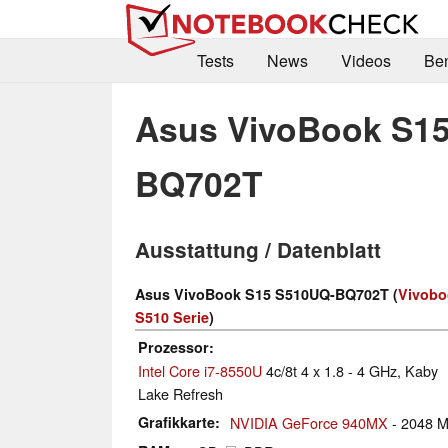
Tests
News
Videos
Be
Asus VivoBook S1
BQ702T
Ausstattung / Datenblatt
Asus VivoBook S15 S510UQ-BQ702T (
Vivobo
S510 Serie
)
Prozessor
Intel Core i7-8550U
4c/8t 4 x 1.8 - 4 GHz, Kaby
Lake Refresh
Grafikkarte
NVIDIA GeForce 940MX
- 2048 