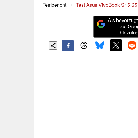
Testbericht
•
Test Asus VivoBook S15 S51
Als bevorzugt
auf Goo
hinzufü