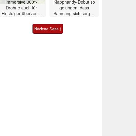
Immersive 360°-
Klapphandy-Debut so
Drohne auch für
gelungen, dass
Einsteiger überzeugt
Samsung sich sorgen
mit Einschränkungen
muss? – Razr Fold
Smartphone im Test
Nächste Seite ⟩