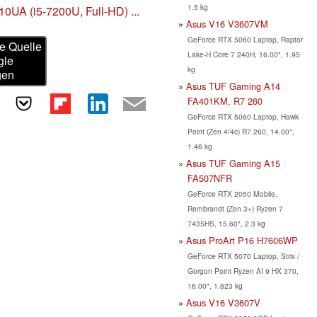
1.5 kg
0UA (i5-7200U, Full-HD) ...
Asus V16 V3607VM
GeForce RTX 5060 Laptop, Raptor
e Quelle
Lake-H Core 7 240H, 16.00", 1.95
gle
kg
gen
Asus TUF Gaming A14
FA401KM, R7 260
GeForce RTX 5060 Laptop, Hawk
Point (Zen 4/4c) R7 260, 14.00",
1.46 kg
Asus TUF Gaming A15
FA507NFR
GeForce RTX 2050 Mobile,
Rembrandt (Zen 3+) Ryzen 7
7435HS, 15.60", 2.3 kg
Asus ProArt P16 H7606WP
GeForce RTX 5070 Laptop, Strix /
Gorgon Point Ryzen AI 9 HX 370,
16.00", 1.823 kg
Asus V16 V3607V