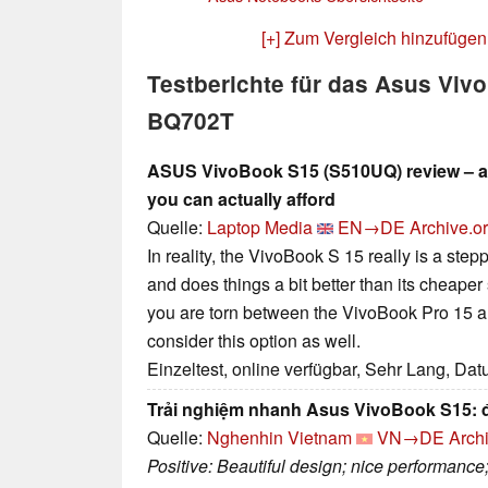
[+] Zum Vergleich hinzufügen
Testberichte für das Asus Vi
BQ702T
ASUS VivoBook S15 (S510UQ) review – a g
you can actually afford
Quelle:
Laptop Media
EN→DE
Archive.o
In reality, the VivoBook S 15 really is a ste
and does things a bit better than its cheaper
you are torn between the VivoBook Pro 15 
consider this option as well.
Einzeltest, online verfügbar, Sehr Lang, Da
Trải nghiệm nhanh Asus VivoBook S15: đ
Quelle:
Nghenhin Vietnam
VN→DE
Arch
Positive: Beautiful design; nice performance;