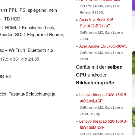
GeForce 940MX, Kaby Lake
 141 PPI, IPS, spiegelnd: nein
Refresh i5-8250U
 + 1TB HDD
Asus VivoBook S15
S510UQ-BQ178T
, 1 HDMI, 1 Kensington Lock,
GeForce 940MX, Kaby Lake i5-
eader: SD, 1 Fingerprint Reader,
7200U
Acer Aspire E5-576G-36WC
ac = Wi-Fi 5/), Bluetooth 4.2
GeForce 940MX, Kaby Lake i3-
 17.9 x 361.4 x 24.35
7130U
Geräte mit der
selben
GPU
und/oder
64 Bit
Bildschirmgröße
clet, Tastatur-Beleuchtung: ja,
Lenovo Ideapad 320-15IKB-
80XL03L4SP
GeForce 940MX, Kaby Lake i3-
7130U, 2.2 kg
Lenovo Ideapad 520-15IKB-
80YL00MNSP
GeForce 940MX, Kaby Lake i7-