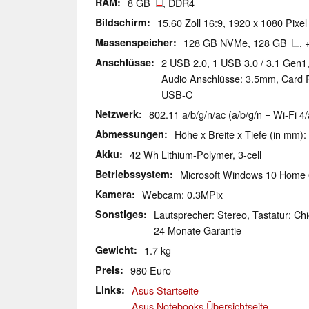
RAM
8 GB
, DDR4
Bildschirm
15.60 Zoll 16:9, 1920 x 1080 Pixel
Massenspeicher
128 GB NVMe, 128 GB
,
Anschlüsse
2 USB 2.0, 1 USB 3.0 / 3.1 Gen1
Audio Anschlüsse: 3.5mm, Card R
USB-C
Netzwerk
802.11 a/b/g/n/ac (a/b/g/n = Wi-Fi 4/
Abmessungen
Höhe x Breite x Tiefe (in mm):
Akku
42 Wh Lithium-Polymer, 3-cell
Betriebssystem
Microsoft Windows 10 Home 
Kamera
Webcam: 0.3MPix
Sonstiges
Lautsprecher: Stereo, Tastatur: Chi
24 Monate Garantie
Gewicht
1.7 kg
Preis
980 Euro
Links
Asus Startseite
Asus Notebooks Übersichtseite