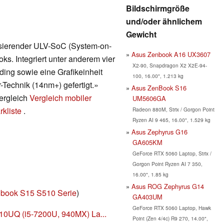
Bildschirmgröße
und/oder ähnlichem
Gewicht
asierender ULV-SoC (System-on-
Asus Zenbook A16 UX3607
ks. Integriert unter anderem vier
X2-90, Snapdragon X2 X2E-94-
ing sowie eine Grafikeinheit
100, 16.00", 1.213 kg
-Technik (14nm+) gefertigt.»
Asus ZenBook S16
vergleich
Vergleich mobiler
UM5606GA
kliste
.
Radeon 880M, Strix / Gorgon Point
Ryzen AI 9 465, 16.00", 1.529 kg
Asus Zephyrus G16
GA605KM
GeForce RTX 5060 Laptop, Strix /
Gorgon Point Ryzen AI 7 350,
16.00", 1.85 kg
Asus ROG Zephyrus G14
obook S15 S510 Serie
)
GA403UM
GeForce RTX 5060 Laptop, Hawk
10UQ (i5-7200U, 940MX) La...
Point (Zen 4/4c) R9 270, 14.00",