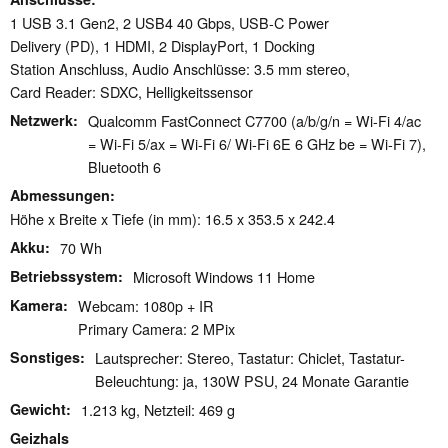
1 USB 3.1 Gen2, 2 USB4 40 Gbps, USB-C Power
Delivery (PD), 1 HDMI, 2 DisplayPort, 1 Docking
Station Anschluss, Audio Anschlüsse: 3.5 mm stereo,
Card Reader: SDXC, Helligkeitssensor
Netzwerk
Qualcomm FastConnect C7700 (a/b/g/n = Wi-Fi 4/ac
= Wi-Fi 5/ax = Wi-Fi 6/ Wi-Fi 6E 6 GHz be = Wi-Fi 7),
Bluetooth 6
Abmessungen
Höhe x Breite x Tiefe (in mm): 16.5 x 353.5 x 242.4
Akku
70 Wh
Betriebssystem
Microsoft Windows 11 Home
Kamera
Webcam: 1080p + IR
Primary Camera: 2 MPix
Sonstiges
Lautsprecher: Stereo, Tastatur: Chiclet, Tastatur-
Beleuchtung: ja, 130W PSU, 24 Monate Garantie
Gewicht
1.213 kg, Netzteil: 469 g
Geizhals