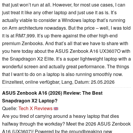
that just won’t run at all. However, for most use cases, I can
just treat it like any other laptop and just use it as is. It’s
actually viable to consider a Windows laptop that’s running
on Arm architecture nowadays. But the price – well, I was told
it is at RM7,999. It’s up there against the other high-end
premium Zenbooks. And that’s all that we have to share with
you here today about the ASUS Zenbook A16 UX3607O with
the Snapdragon X2 Elite. It’s a super lightweight laptop with a
wonderful screen and actually great performance. The things
that I want to do on a laptop is also running smoothly now.
Einzeltest, online verfügbar, Lang, Datum: 25.05.2026
ASUS Zenbook A16 (2026) Review: The Best
Snapdragon X2 Laptop?
Quelle:
Tech X Reviews
Are you tired of carrying around a heavy laptop that dies
halfway through the workday? Meet the 2026 ASUS Zenbook
A16 (UX3607)! Powered by the groundbreaking new