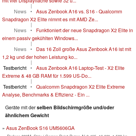
mit viel Displayfläche sowie 32 u...
|
News
•
Asus Zenbook A16 vs. S16 - Qualcomm
Snapdragon X2 Elite nimmt es mit AMD Ze...
|
News
•
Funktioniert der neue Snapdragon X2 Elite in
einem passiv gekühlten Windows...
|
News
•
Das 16 Zoll große Asus Zenbook A16 ist mit
1,2 kg und der hohen Leistung ko...
|
Testbericht
•
Asus Zenbook A16 Laptop-Test - X2 Elite
Extreme & 48 GB RAM für 1.599 US-Do...
|
Testbericht
•
Qualcomm Snapdragon X2 Elite Extreme
Analyse, Benchmarks & Effizienz - Ein ...
Geräte mit der
selben Bildschirmgröße und/oder
ähnlichem Gewicht
Asus ZenBook S16 UM5606GA