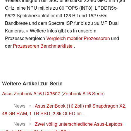
Weiters integriert der SoC eine starke X2-90 GPU mit 1,85
GHz, eine NPU mit bis zu 80 TOPS (INT8), LPDDR5x-
9523 Speicherkontroller mit 128 Bit und 152 GB/s
Bandbreite und dem Spectra ISP für bis zu 36 MP Dual
Kameras. » Weitere Infos gibt es in unserem
Prozessorvergleich
Vergleich mobiler Prozessoren
und
der
Prozessoren Benchmarkliste
.
Weitere Artikel zur Serie
Asus Zenbook A16 UX3607
(
Zenbook A16 Serie
)
News
•
Asus ZenBook (16 Zoll) mit Snapdragon X2,
48 GB RAM, 1 TB SSD, 2.8k-OLED im...
|
News
•
Zwei völlig unterschiedliche Asus-Laptops