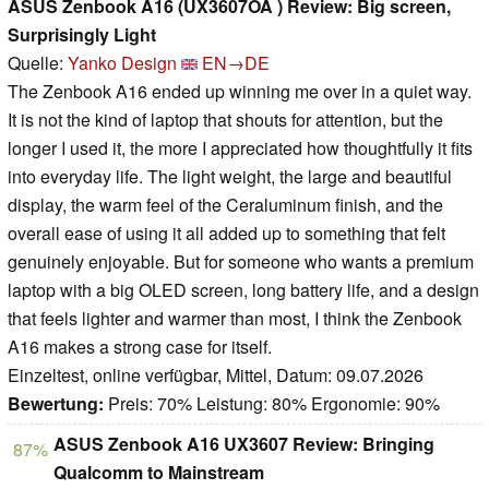
ASUS Zenbook A16 (UX3607OA ) Review: Big screen,
Surprisingly Light
Quelle:
Yanko Design
EN→DE
The Zenbook A16 ended up winning me over in a quiet way.
It is not the kind of laptop that shouts for attention, but the
longer I used it, the more I appreciated how thoughtfully it fits
into everyday life. The light weight, the large and beautiful
display, the warm feel of the Ceraluminum finish, and the
overall ease of using it all added up to something that felt
genuinely enjoyable. But for someone who wants a premium
laptop with a big OLED screen, long battery life, and a design
that feels lighter and warmer than most, I think the Zenbook
A16 makes a strong case for itself.
Einzeltest, online verfügbar, Mittel, Datum: 09.07.2026
Bewertung:
Preis: 70% Leistung: 80% Ergonomie: 90%
ASUS Zenbook A16 UX3607 Review: Bringing
87%
Qualcomm to Mainstream