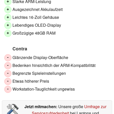
Starke ARM-Leistung
+
Ausgezeichnet Akkulaufzeit
+
Leichtes 16-Zoll Gehäuse
+
Lebendiges OLED-Display
+
Großzügige 48GB RAM
+
Contra
Glänzende Display-Oberfläche
-
Bedenken hinsichtlich der ARM-Kompatibilität
-
Begrenzte Spieleinstellungen
-
Etwas höherer Preis
-
Workstation-Tauglichkeit ungewiss
-
Jetzt mitmachen:
Unsere große
Umfrage zur
Servicezufriedenheit
bei Laptops und