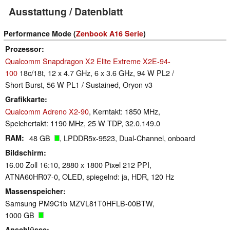
Ausstattung / Datenblatt
Performance Mode (
Zenbook A16 Serie
)
Prozessor
Qualcomm Snapdragon X2 Elite Extreme X2E-94-
100
18c/18t, 12 x 4.7 GHz, 6 x 3.6 GHz, 94 W PL2 /
Short Burst, 56 W PL1 / Sustained, Oryon v3
Grafikkarte
Qualcomm Adreno X2-90
, Kerntakt: 1850 MHz,
Speichertakt: 1190 MHz, 25 W TDP, 32.0.149.0
RAM
48 GB
, LPDDR5x-9523, Dual-Channel, onboard
Bildschirm
16.00 Zoll 16:10, 2880 x 1800 Pixel 212 PPI,
ATNA60HR07-0, OLED, spiegelnd: ja, HDR, 120 Hz
Massenspeicher
Samsung PM9C1b MZVL81T0HFLB-00BTW,
1000 GB
Anschlüsse