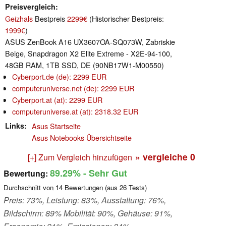
Preisvergleich
Geizhals
Bestpreis
2299€
(Historischer Bestpreis:
1999€
)
ASUS ZenBook A16 UX3607OA-SQ073W, Zabriskie
Beige, Snapdragon X2 Elite Extreme - X2E-94-100,
48GB RAM, 1TB SSD, DE (90NB17W1-M00550)
Cyberport.de (de): 2299 EUR
computeruniverse.net (de): 2299 EUR
Cyberport.at (at): 2299 EUR
computeruniverse.at (at): 2318.32 EUR
Links
Asus Startseite
Asus Notebooks Übersichtseite
» vergleiche
0
[+] Zum Vergleich hinzufügen
89.29%
- Sehr Gut
Bewertung:
Durchschnitt von
14
Bewertungen (aus
26
Tests)
Preis: 73%, Leistung: 83%, Ausstattung: 76%,
Bildschirm: 89% Mobilität: 90%, Gehäuse: 91%,