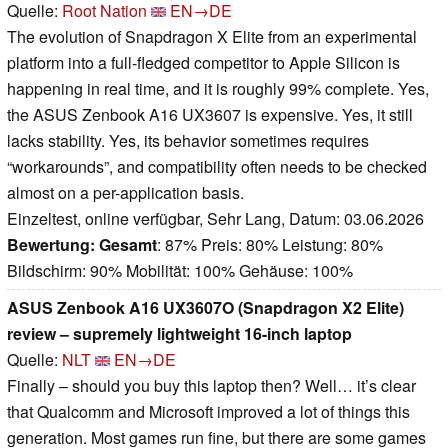
Quelle:
Root Nation
EN→DE
The evolution of Snapdragon X Elite from an experimental
platform into a full-fledged competitor to Apple Silicon is
happening in real time, and it is roughly 99% complete. Yes,
the ASUS Zenbook A16 UX3607 is expensive. Yes, it still
lacks stability. Yes, its behavior sometimes requires
“workarounds”, and compatibility often needs to be checked
almost on a per-application basis.
Einzeltest, online verfügbar, Sehr Lang, Datum: 03.06.2026
Bewertung:
Gesamt
: 87% Preis: 80% Leistung: 80%
Bildschirm: 90% Mobilität: 100% Gehäuse: 100%
ASUS Zenbook A16 UX3607O (Snapdragon X2 Elite)
review – supremely lightweight 16-inch laptop
Quelle:
NLT
EN→DE
Finally – should you buy this laptop then? Well… it’s clear
that Qualcomm and Microsoft improved a lot of things this
generation. Most games run fine, but there are some games