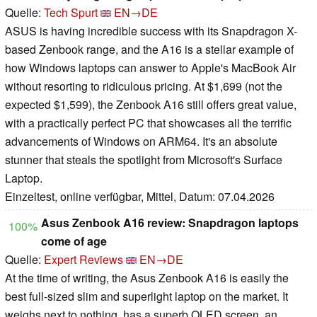
Quelle:
Tech Spurt
EN→DE
ASUS is having incredible success with its Snapdragon X-
based Zenbook range, and the A16 is a stellar example of
how Windows laptops can answer to Apple's MacBook Air
without resorting to ridiculous pricing. At $1,699 (not the
expected $1,599), the Zenbook A16 still offers great value,
with a practically perfect PC that showcases all the terrific
advancements of Windows on ARM64. It's an absolute
stunner that steals the spotlight from Microsoft's Surface
Laptop.
Einzeltest, online verfügbar, Mittel, Datum: 07.04.2026
Asus Zenbook A16 review: Snapdragon laptops
100%
come of age
Quelle:
Expert Reviews
EN→DE
At the time of writing, the Asus Zenbook A16 is easily the
best full-sized slim and superlight laptop on the market. It
weighs next to nothing, has a superb OLED screen, an