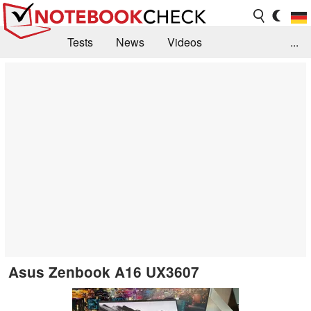
Tests
News
Videos
...
Benchmarks & Tech
Externe Tests
Kaufberatung
Deals
Suche
Jobs
Forum
Asus Zenbook A16 UX3607