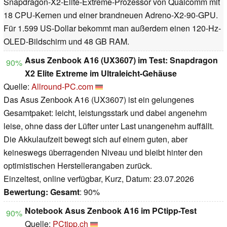
Snapdragon-X2-Elite-Extreme-Prozessor von Qualcomm mit
18 CPU-Kernen und einer brandneuen Adreno-X2-90-GPU.
Für 1.599 US-Dollar bekommt man außerdem einen 120-Hz-
OLED-Bildschirm und 48 GB RAM.
Asus Zenbook A16 (UX3607) im Test: Snapdragon
90%
X2 Elite Extreme im Ultraleicht-Gehäuse
Quelle:
Allround-PC.com
Das Asus Zenbook A16 (UX3607) ist ein gelungenes
Gesamtpaket: leicht, leistungsstark und dabei angenehm
leise, ohne dass der Lüfter unter Last unangenehm auffällt.
Die Akkulaufzeit bewegt sich auf einem guten, aber
keineswegs überragenden Niveau und bleibt hinter den
optimistischen Herstellerangaben zurück.
Einzeltest, online verfügbar, Kurz, Datum: 23.07.2026
Bewertung:
Gesamt
: 90%
Notebook Asus Zenbook A16 im PCtipp-Test
90%
Quelle:
PCtipp.ch