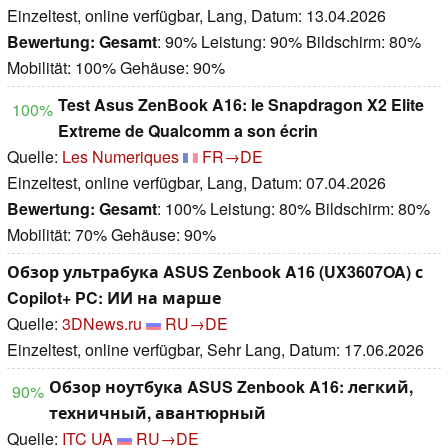
Einzeltest, online verfügbar, Lang, Datum: 13.04.2026
Bewertung:
Gesamt
: 90% Leistung: 90% Bildschirm: 80%
Mobilität: 100% Gehäuse: 90%
Test Asus ZenBook A16: le Snapdragon X2 Elite
100%
Extreme de Qualcomm a son écrin
Quelle:
Les Numeriques
FR→DE
Einzeltest, online verfügbar, Lang, Datum: 07.04.2026
Bewertung:
Gesamt
: 100% Leistung: 80% Bildschirm: 80%
Mobilität: 70% Gehäuse: 90%
Обзор ультрабука ASUS Zenbook A16 (UX3607OA) с
Copilot+ PC: ИИ на марше
Quelle:
3DNews.ru
RU→DE
Einzeltest, online verfügbar, Sehr Lang, Datum: 17.06.2026
Обзор ноутбука ASUS Zenbook A16: легкий,
90%
техничный, авантюрный
Quelle:
ITC UA
RU→DE