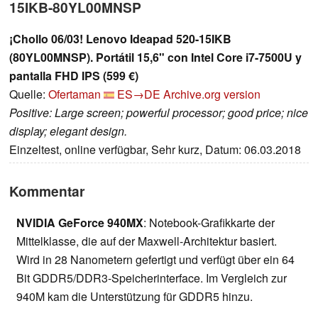
15IKB-80YL00MNSP
¡Chollo 06/03! Lenovo Ideapad 520-15IKB
(80YL00MNSP). Portátil 15,6" con Intel Core i7-7500U y
pantalla FHD IPS (599 €)
Quelle:
Ofertaman
ES→DE
Archive.org version
Positive: Large screen; powerful processor; good price; nice
display; elegant design.
Einzeltest, online verfügbar, Sehr kurz, Datum: 06.03.2018
Kommentar
NVIDIA GeForce 940MX
: Notebook-Grafikkarte der
Mittelklasse, die auf der Maxwell-Architektur basiert.
Wird in 28 Nanometern gefertigt und verfügt über ein 64
Bit GDDR5/DDR3-Speicherinterface. Im Vergleich zur
940M kam die Unterstützung für GDDR5 hinzu.