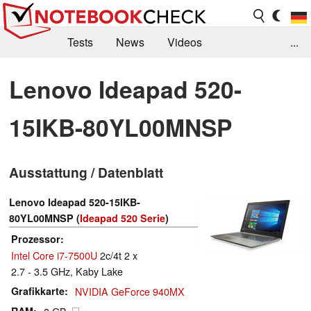
Tests
News
Videos
...
Benchmarks & Tech
Externe Tests
Lenovo Ideapad 520-
Kaufberatung
Deals
Suche
Jobs
15IKB-80YL00MNSP
Forum
Ausstattung / Datenblatt
Lenovo Ideapad 520-15IKB-
80YL00MNSP (
Ideapad 520 Serie
)
Prozessor
Intel Core i7-7500U
2c/4t 2 x
2.7 - 3.5 GHz, Kaby Lake
Grafikkarte
NVIDIA GeForce 940MX