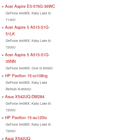
Acer Aspire E5-576G-36WC
GeForce 940MX, Kaby Lake i3-
7130U
Acer Aspire 5 A515-51G-
51LK
GeForce 940MX, Kaby Lake i5-
7200U
Acer Aspire 5 A515-51G-
35NN
GeForce 940MX, Core i3 6006U
HP Pavilion 15-cc108ng
GeForce 940MX, Kaby Lake
Refresh i5-8550U
Asus X542UQ-DM284
GeForce 940MX, Kaby Lake i5-
7200U
HP Pavilion 15-au120tx
GeForce 940MX, Kaby Lake i5-
7200U
Asus X542UQ