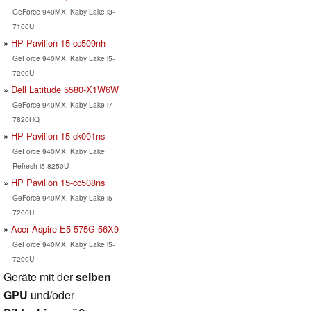
GeForce 940MX, Kaby Lake i3-
7100U
HP Pavilion 15-cc509nh
GeForce 940MX, Kaby Lake i5-
7200U
Dell Latitude 5580-X1W6W
GeForce 940MX, Kaby Lake i7-
7820HQ
HP Pavilion 15-ck001ns
GeForce 940MX, Kaby Lake
Refresh i5-8250U
HP Pavilion 15-cc508ns
GeForce 940MX, Kaby Lake i5-
7200U
Acer Aspire E5-575G-56X9
GeForce 940MX, Kaby Lake i5-
7200U
Geräte mit der
selben
GPU
und/oder