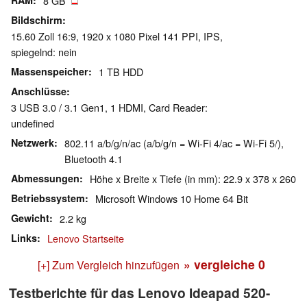
RAM
8 GB
Bildschirm
15.60 Zoll 16:9, 1920 x 1080 Pixel 141 PPI, IPS,
spiegelnd: nein
Massenspeicher
1 TB HDD
Anschlüsse
3 USB 3.0 / 3.1 Gen1, 1 HDMI, Card Reader:
undefined
Netzwerk
802.11 a/b/g/n/ac (a/b/g/n = Wi-Fi 4/ac = Wi-Fi 5/),
Bluetooth 4.1
Abmessungen
Höhe x Breite x Tiefe (in mm): 22.9 x 378 x 260
Betriebssystem
Microsoft Windows 10 Home 64 Bit
Gewicht
2.2 kg
Links
Lenovo Startseite
» vergleiche
0
[+] Zum Vergleich hinzufügen
Testberichte für das Lenovo Ideapad 520-