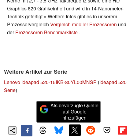
Kerne mit 2,7 - 3,5 GHz Taktfrequenz sowie eine HD
Graphics 620 Grafikeinheit und wird in 14-Nanometer-
Technik gefertigt.» Weitere Infos gibt es in unserem
Prozessorvergleich
Vergleich mobiler Prozessoren
und
der
Prozessoren Benchmarkliste
.
Weitere Artikel zur Serie
Lenovo Ideapad 520-15IKB-80YL00MNSP
(
Ideapad 520
Serie
)
Als bevorzugte Quelle
auf Google
hinzufügen