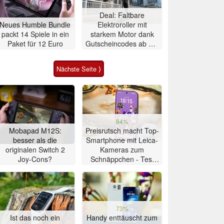
Deal: Faltbare
Neues Humble Bundle
Elektroroller mit
packt 14 Spiele in ein
starkem Motor dank
Paket für 12 Euro
Gutscheincodes ab nur
284 Euro
Nächste Seite ⟩
84%
Mobapad M12S:
Preisrutsch macht Top-
besser als die
Smartphone mit Leica-
originalen Switch 2
Kameras zum
Joy-Cons?
Schnäppchen - Test
Xiaomi 17T
73%
Ist das noch ein
Handy enttäuscht zum