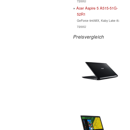
7200U
Acer Aspire 5 A515-51G-
52R1
GeForce 940MX, Kaby Lake i5-
7200U
Preisvergleich