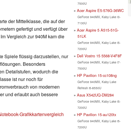
7500U
Acer Aspire E5-576G-36WC
GeForce 940MX, Kaby Lake i3-
rte der Mittelklasse, die auf der
7130U
metern gefertigt und verfügt über
Acer Aspire 5 A515-51G-
Im Vergleich zur 940M kam die
51LK
GeForce 940MX, Kaby Lake i5-
7200U
Dell Vostro 15 5568-V4F8F
 Spiele flüssig darzustellen, nur
GeForce 940MX, Kaby Lake i7-
Auflösungen. Besonders
7500U
en Detailstufen, wodurch die
HP Pavilion 15-cc108ng
lasse ist nur noch für
GeForce 940MX, Kaby Lake
Stromverbrauch von modernen
Refresh i5-8550U
nger und erlaubt auch bessere
Asus X542UQ-DM284
GeForce 940MX, Kaby Lake i5-
7200U
Notebook-Grafikkartenvergleich
HP Pavilion 15-au120tx
GeForce 940MX, Kaby Lake i5-
7200U