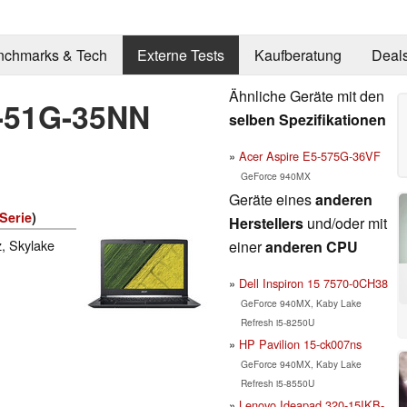
nchmarks & Tech
Externe Tests
Kaufberatung
Deal
Ähnliche Geräte mit den
5-51G-35NN
selben Spezifikationen
Acer Aspire E5-575G-36VF
GeForce 940MX
Geräte eines
anderen
Serie
)
Herstellers
und/oder mit
, Skylake
einer
anderen CPU
Dell Inspiron 15 7570-0CH38
GeForce 940MX, Kaby Lake
Refresh i5-8250U
HP Pavilion 15-ck007ns
GeForce 940MX, Kaby Lake
Refresh i5-8550U
Lenovo Ideapad 320-15IKB-