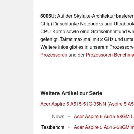
6006U
: Auf der Skylake-Architektur basie
Chip) für schlanke Notebooks und Ultrabooks
CPU-Kerne sowie eine Grafikeinheit und wi
gefertigt. Taktet maximal mit 2 GHz und unte
Weitere Infos gibt es in unserem Prozessor
Prozessoren
und der
Prozessoren Benchmar
Weitere Artikel zur Serie
Acer Aspire 5 A515-51G-35NN
(
Aspire 5 A5
News
•
Acer Aspire 5 A515-58GM Lap
|
Testbericht
•
Acer Aspire 5 A515-58GM im T
|