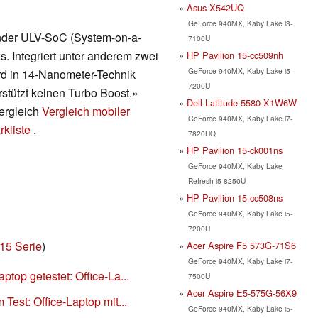
Asus X542UQ
GeForce 940MX, Kaby Lake i3-
render ULV-SoC (System-on-a-
7100U
. Integriert unter anderem zwei
HP Pavilion 15-cc509nh
GeForce 940MX, Kaby Lake i5-
rd in 14-Nanometer-Technik
7200U
rstützt keinen Turbo Boost.»
Dell Latitude 5580-X1W6W
vergleich
Vergleich mobiler
GeForce 940MX, Kaby Lake i7-
kliste
.
7820HQ
HP Pavilion 15-ck001ns
GeForce 940MX, Kaby Lake
Refresh i5-8250U
HP Pavilion 15-cc508ns
GeForce 940MX, Kaby Lake i5-
7200U
15 Serie
)
Acer Aspire F5 573G-71S6
GeForce 940MX, Kaby Lake i7-
top getestet: Office-La...
7500U
Acer Aspire E5-575G-56X9
est: Office-Laptop mit...
GeForce 940MX, Kaby Lake i5-