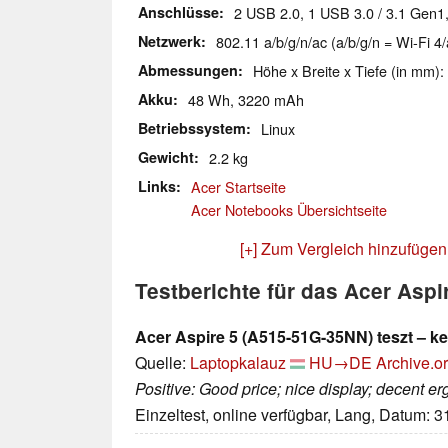
Anschlüsse
2 USB 2.0, 1 USB 3.0 / 3.1 Gen1
Netzwerk
802.11 a/b/g/n/ac (a/b/g/n = Wi-Fi 4/
Abmessungen
Höhe x Breite x Tiefe (in mm):
Akku
48 Wh, 3220 mAh
Betriebssystem
Linux
Gewicht
2.2 kg
Links
Acer Startseite
Acer Notebooks Übersichtseite
[+] Zum Vergleich hinzufügen
Testberichte für das Acer Asp
Acer Aspire 5 (A515-51G-35NN) teszt – ke
Quelle:
Laptopkalauz
HU→DE
Archive.o
Positive: Good price; nice display; decent e
Einzeltest, online verfügbar, Lang, Datum: 