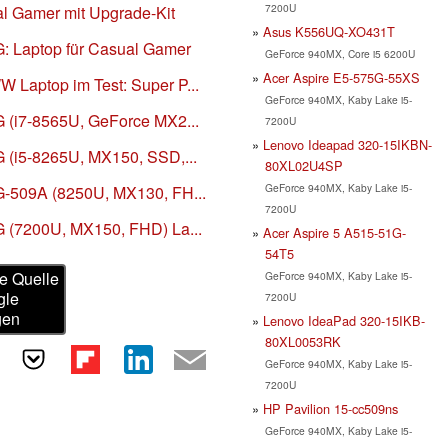
7200U
al Gamer mit Upgrade-Kit
Asus K556UQ-XO431T
G: Laptop für Casual Gamer
GeForce 940MX, Core i5 6200U
Acer Aspire E5-575G-55XS
 Laptop im Test: Super P...
GeForce 940MX, Kaby Lake i5-
G (i7-8565U, GeForce MX2...
7200U
Lenovo Ideapad 320-15IKBN-
G (i5-8265U, MX150, SSD,...
80XL02U4SP
GeForce 940MX, Kaby Lake i5-
G-509A (8250U, MX130, FH...
7200U
G (7200U, MX150, FHD) La...
Acer Aspire 5 A515-51G-
54T5
e Quelle
GeForce 940MX, Kaby Lake i5-
gle
7200U
gen
Lenovo IdeaPad 320-15IKB-
80XL0053RK
GeForce 940MX, Kaby Lake i5-
7200U
HP Pavilion 15-cc509ns
GeForce 940MX, Kaby Lake i5-