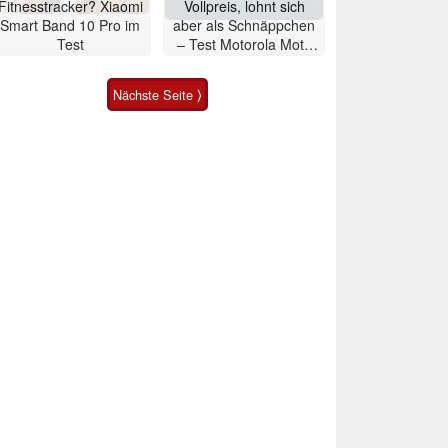
Fitnesstracker? Xiaomi
Vollpreis, lohnt sich
Smart Band 10 Pro im
aber als Schnäppchen
Test
– Test Motorola Moto
G47 Smartphone
Nächste Seite ⟩