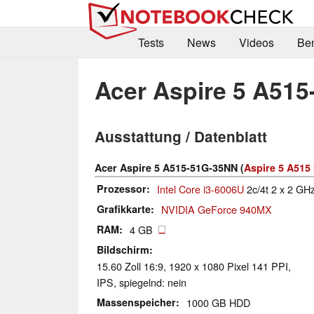
Tests
News
Videos
Be
Acer Aspire 5 A51
Ausstattung / Datenblatt
Acer Aspire 5 A515-51G-35NN (
Aspire 5 A515 
Prozessor
Intel Core i3-6006U
2c/4t 2 x 2 GHz
Grafikkarte
NVIDIA GeForce 940MX
RAM
4 GB
Bildschirm
15.60 Zoll 16:9, 1920 x 1080 Pixel 141 PPI,
IPS, spiegelnd: nein
Massenspeicher
1000 GB HDD