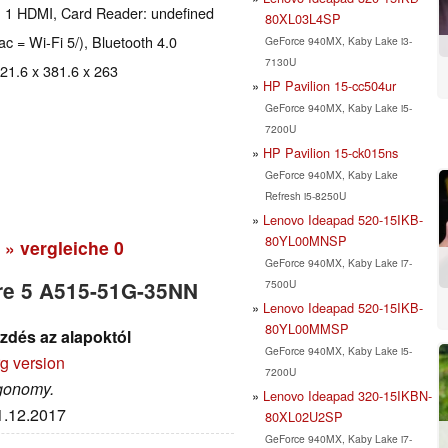
, 1 HDMI, Card Reader: undefined
80XL03L4SP
ac = Wi-Fi 5/), Bluetooth 4.0
GeForce 940MX, Kaby Lake i3-
7130U
 21.6 x 381.6 x 263
HP Pavilion 15-cc504ur
GeForce 940MX, Kaby Lake i5-
7200U
HP Pavilion 15-ck015ns
GeForce 940MX, Kaby Lake
Refresh i5-8250U
Lenovo Ideapad 520-15IKB-
80YL00MNSP
» vergleiche
0
GeForce 940MX, Kaby Lake i7-
7500U
ire 5 A515-51G-35NN
Lenovo Ideapad 520-15IKB-
80YL00MMSP
zdés az alapoktól
GeForce 940MX, Kaby Lake i5-
rg version
7200U
rgonomy.
Lenovo Ideapad 320-15IKBN-
31.12.2017
80XL02U2SP
GeForce 940MX, Kaby Lake i7-