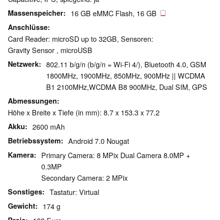
Massenspeicher
16 GB eMMC Flash, 16 GB
Anschlüsse
Card Reader: microSD up to 32GB, Sensoren:
Gravity Sensor , microUSB
Netzwerk
802.11 b/g/n (b/g/n = Wi-Fi 4/), Bluetooth 4.0, GSM
1800MHz, 1900MHz, 850MHz, 900MHz || WCDMA
B1 2100MHz,WCDMA B8 900MHz, Dual SIM, GPS
Abmessungen
Höhe x Breite x Tiefe (in mm): 8.7 x 153.3 x 77.2
Akku
2600 mAh
Betriebssystem
Android 7.0 Nougat
Kamera
Primary Camera: 8 MPix Dual Camera 8.0MP +
0.3MP
Secondary Camera: 2 MPix
Sonstiges
Tastatur: Virtual
Gewicht
174 g