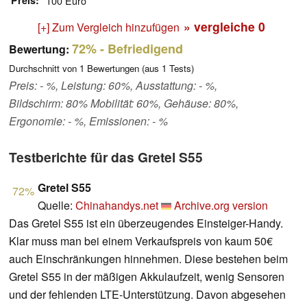
Preis
100 Euro
» vergleiche
0
[+] Zum Vergleich hinzufügen
72%
- Befriedigend
Bewertung:
Durchschnitt von
1
Bewertungen (aus
1
Tests)
Preis: - %, Leistung: 60%, Ausstattung: - %,
Bildschirm: 80% Mobilität: 60%, Gehäuse: 80%,
Ergonomie: - %, Emissionen: - %
Testberichte für das Gretel S55
Gretel S55
72%
Quelle:
Chinahandys.net
Archive.org version
Das Gretel S55 ist ein überzeugendes Einsteiger-Handy.
Klar muss man bei einem Verkaufspreis von kaum 50€
auch Einschränkungen hinnehmen. Diese bestehen beim
Gretel S55 in der mäßigen Akkulaufzeit, wenig Sensoren
und der fehlenden LTE-Unterstützung. Davon abgesehen