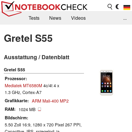
Tests
News
Videos
...
Benchmarks & Tech
Externe Tests
Gretel S55
Kaufberatung
Deals
Suche
Jobs
Ausstattung / Datenblatt
Forum
Gretel S55
Prozessor
Mediatek MT6580M
4c/4t 4 x
1.3 GHz, Cortex-A7
Grafikkarte
ARM Mali-400 MP2
RAM
1024 MB
Bildschirm
5.50 Zoll 16:9, 1280 x 720 Pixel 267 PPI,
Capacitive, IPS, spiegelnd: ja