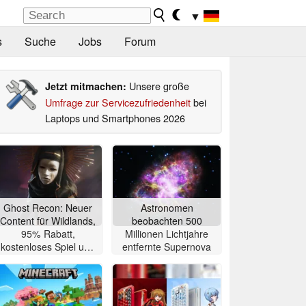
▼
s
Suche
Jobs
Forum
Unsere große
Jetzt mitmachen:
Umfrage zur Servicezufriedenheit
bei
Laptops und Smartphones 2026
Ghost Recon: Neuer
Astronomen
Content für Wildlands,
beobachten 500
95% Rabatt,
Millionen Lichtjahre
kostenloses Spiel und
entfernte Supernova
4K 60 FPS Upgrades
angekündigt