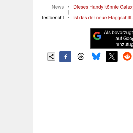
News
•
Dieses Handy könnte Galaxy 
|
Testbericht
•
Ist das der neue Flaggschiff
Als bevorzugt
auf Goo
hinzufü