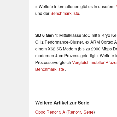
» Weitere Informationen gibt es in unserem
und der
Benchmarkliste
.
SD 6 Gen 1
: Mittelklasse SoC mit 8 Kryo K
GHz Performance-Cluster, 4x ARM Cortex A55
einem X62 5G Modem (bis zu 2900 Mbps Do
modernen 4nm Prozess gefertigt.» Weitere I
Prozessorvergleich
Vergleich mobiler Proz
Benchmarkliste
.
Weitere Artikel zur Serie
Oppo Reno13 A
(
Reno13 Serie
)