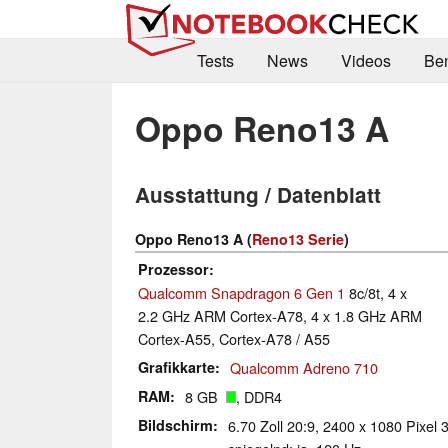
Tests
News
Videos
Be
Oppo Reno13 A
Ausstattung / Datenblatt
Oppo Reno13 A (
Reno13 Serie
)
Prozessor
Qualcomm Snapdragon 6 Gen 1
8c/8t, 4 x
2.2 GHz ARM Cortex-A78, 4 x 1.8 GHz ARM
Cortex-A55, Cortex-A78 / A55
Grafikkarte
Qualcomm Adreno 710
RAM
8 GB
, DDR4
Bildschirm
6.70 Zoll 20:9, 2400 x 1080 Pixel