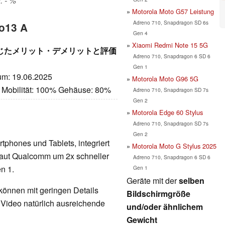
: - %
Motorola Moto G57 Leistung
Adreno 710, Snapdragon SD 6s
no13 A
Gen 4
Xiaomi Redmi Note 15 5G
って感じたメリット・デメリットと評価
Adreno 710, Snapdragon 6 SD 6
Gen 1
tum: 19.06.2025
Motorola Moto G96 5G
 Mobilität: 100% Gehäuse: 80%
Adreno 710, Snapdragon SD 7s
Gen 2
Motorola Edge 60 Stylus
Adreno 710, Snapdragon SD 7s
Gen 2
rtphones und Tablets, integriert
Motorola Moto G Stylus 2025
aut Qualcomm um 2x schneller
Adreno 710, Snapdragon 6 SD 6
n 1.
Gen 1
Geräte mit der
selben
 können mit geringen Details
Bildschirmgröße
d Video natürlich ausreichende
und/oder ähnlichem
Gewicht