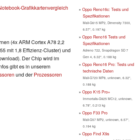
Notebook-Grafikkartenvergleich
Oppo Reno16c: Tests und
Spezifikationen
Mali-G615 MP2, Dimensity 7300,
6.57", 0.197 kg
Oppo Reno16 Tests und
ernen (4x ARM Cortex A78 2,2
Spezifikationen
 mit 1,8 Effizienz-Cluster) und
Adreno 722, Snapdragon SD 7
Gen 4, 6.32", 0.188 kg
wnload). Der Chip wird im
Oppo Reno16 Pro: Tests und
nfos gibt es in unserem
technische Daten
essoren
und der
Prozessoren
Mali-G720 MP8, unknown, 6.32",
0.188 kg
Oppo K15 Pro+
Immortalis-G925 MC12, unknown,
6.78", 0.213 kg
Oppo F33 Pro
Mali-G57 MP2, unknown, 6.57",
0.194 kg
Oppo Find X9s