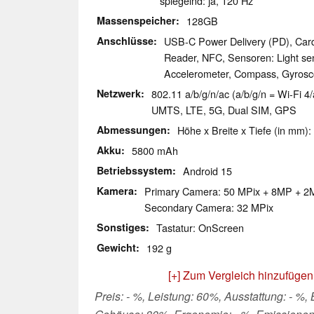
spiegelnd: ja, 120 Hz
Massenspeicher
128GB
Anschlüsse
USB-C Power Delivery (PD), Card
Reader, NFC, Sensoren: Light sen
Accelerometer, Compass, Gyros
Netzwerk
802.11 a/b/g/n/ac (a/b/g/n = Wi-Fi 4/
UMTS, LTE, 5G, Dual SIM, GPS
Abmessungen
Höhe x Breite x Tiefe (in mm):
Akku
5800 mAh
Betriebssystem
Android 15
Kamera
Primary Camera: 50 MPix + 8MP + 
Secondary Camera: 32 MPix
Sonstiges
Tastatur: OnScreen
Gewicht
192 g
[+] Zum Vergleich hinzufügen
Preis: - %, Leistung: 60%, Ausstattung: - %,