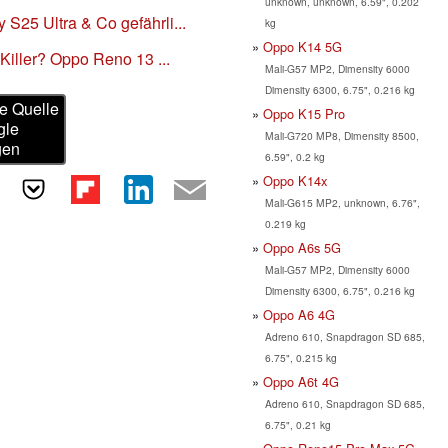
unknown, unknown, 6.59", 0.202
S25 Ultra & Co gefährli...
kg
Oppo K14 5G
-Killer? Oppo Reno 13 ...
Mali-G57 MP2, Dimensity 6000
Dimensity 6300, 6.75", 0.216 kg
e Quelle
Oppo K15 Pro
gle
Mali-G720 MP8, Dimensity 8500,
gen
6.59", 0.2 kg
Oppo K14x
Mali-G615 MP2, unknown, 6.76",
0.219 kg
Oppo A6s 5G
Mali-G57 MP2, Dimensity 6000
Dimensity 6300, 6.75", 0.216 kg
Oppo A6 4G
Adreno 610, Snapdragon SD 685,
6.75", 0.215 kg
Oppo A6t 4G
Adreno 610, Snapdragon SD 685,
6.75", 0.21 kg