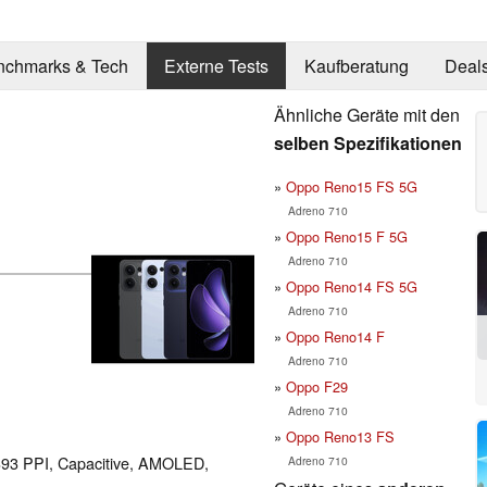
nchmarks & Tech
Externe Tests
Kaufberatung
Deal
Ähnliche Geräte mit den
selben Spezifikationen
Oppo Reno15 FS 5G
Adreno 710
Oppo Reno15 F 5G
Adreno 710
Oppo Reno14 FS 5G
Adreno 710
Oppo Reno14 F
Adreno 710
Oppo F29
Adreno 710
Oppo Reno13 FS
 393 PPI, Capacitive, AMOLED,
Adreno 710