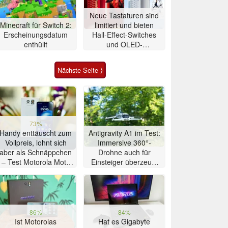
Neue Tastaturen sind
Minecraft für Switch 2:
limitiert und bieten
Erscheinungsdatum
Hall-Effect-Switches
enthüllt
und OLED-
Touchscreen
Nächste Seite ⟩
73%
Handy enttäuscht zum
Antigravity A1 im Test:
Vollpreis, lohnt sich
Immersive 360°-
aber als Schnäppchen
Drohne auch für
– Test Motorola Moto
Einsteiger überzeugt
G47 Smartphone
mit Einschränkungen
86%
84%
Ist Motorolas
Hat es Gigabyte