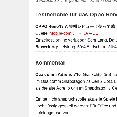
Gehäuse: 80%, Ergonomie: - %, Emissionen
Testberichte für das Oppo Re
OPPO Reno13 A 実機レビュー！使
Quelle:
Mobile-com JP
JA→DE
Einzeltest, online verfügbar, Sehr Lang, Da
Bewertung:
Leistung: 60% Bildschirm: 80%
Kommentar
Qualcomm Adreno 710
: Grafikchip für Sma
im Qualcomm Snapdragon 7s Gen 2 SoC. L
als die alte Adreno 644 im Snapdragon 7 Ge
Einige nicht anspruchsvolle aktuelle Spiele
noch flüssig gespielt werden. Für Office un
Leistungsreserven.