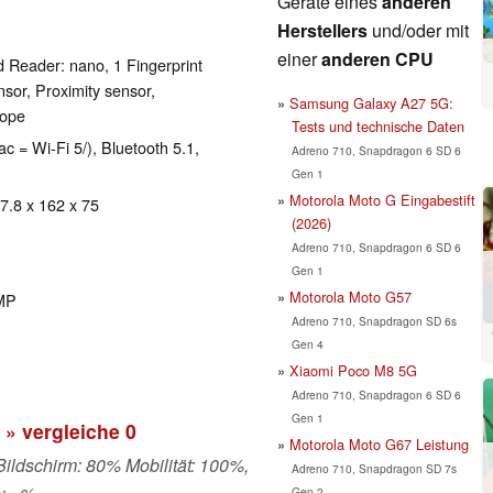
Geräte eines
anderen
Herstellers
und/oder mit
einer
anderen CPU
 Reader: nano, 1 Fingerprint
sor, Proximity sensor,
Samsung Galaxy A27 5G:
cope
Tests und technische Daten
ac = Wi-Fi 5/), Bluetooth 5.1,
Adreno 710, Snapdragon 6 SD 6
Gen 1
Motorola Moto G Eingabestift
 7.8 x 162 x 75
(2026)
Adreno 710, Snapdragon 6 SD 6
Gen 1
Motorola Moto G57
2MP
Adreno 710, Snapdragon SD 6s
Gen 4
Xiaomi Poco M8 5G
Adreno 710, Snapdragon 6 SD 6
Gen 1
» vergleiche
0
Motorola Moto G67 Leistung
 Bildschirm: 80% Mobilität: 100%,
Adreno 710, Snapdragon SD 7s
Gen 2