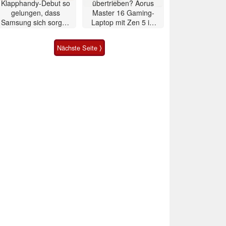
Klapphandy-Debut so
übertrieben? Aorus
gelungen, dass
Master 16 Gaming-
Samsung sich sorgen
Laptop mit Zen 5 im
muss? – Razr Fold
Test
Smartphone im Test
Nächste Seite ⟩