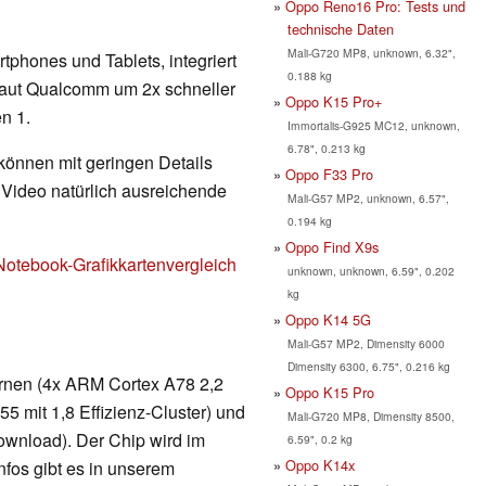
Oppo Reno16 Pro: Tests und
technische Daten
Mali-G720 MP8, unknown, 6.32",
rtphones und Tablets, integriert
0.188 kg
aut Qualcomm um 2x schneller
Oppo K15 Pro+
n 1.
Immortalis-G925 MC12, unknown,
6.78", 0.213 kg
 können mit geringen Details
Oppo F33 Pro
d Video natürlich ausreichende
Mali-G57 MP2, unknown, 6.57",
0.194 kg
Oppo Find X9s
Notebook-Grafikkartenvergleich
unknown, unknown, 6.59", 0.202
kg
Oppo K14 5G
Mali-G57 MP2, Dimensity 6000
Dimensity 6300, 6.75", 0.216 kg
ernen (4x ARM Cortex A78 2,2
Oppo K15 Pro
 mit 1,8 Effizienz-Cluster) und
Mali-G720 MP8, Dimensity 8500,
wnload). Der Chip wird im
6.59", 0.2 kg
Oppo K14x
nfos gibt es in unserem