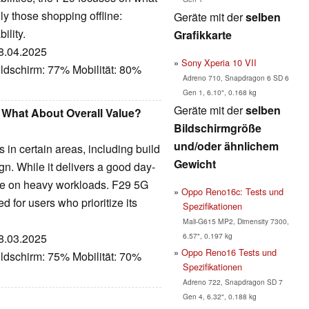
y those shopping offline:
Geräte mit der
selben
ility.
Grafikkarte
08.04.2025
Sony Xperia 10 VII
ldschirm: 77% Mobilität: 80%
Adreno 710, Snapdragon 6 SD 6
Gen 1, 6.10", 0.168 kg
Geräte mit der
selben
 What About Overall Value?
Bildschirmgröße
und/oder ähnlichem
in certain areas, including build
Gewicht
ign. While it delivers a good day-
ake on heavy workloads. F29 5G
Oppo Reno16c: Tests und
ted for users who prioritize its
Spezifikationen
Mali-G615 MP2, Dimensity 7300,
6.57", 0.197 kg
28.03.2025
Oppo Reno16 Tests und
ldschirm: 75% Mobilität: 70%
Spezifikationen
Adreno 722, Snapdragon SD 7
Gen 4, 6.32", 0.188 kg