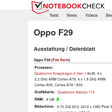
Tests
News
Videos
Be
Oppo F29
Ausstattung / Datenblatt
Oppo F29 (
F20 Serie
)
Prozessor
Qualcomm Snapdragon 6 Gen 1
8c/8t, 4 x
2.2 GHz ARM Cortex-A78, 4 x 1.8 GHz ARM
Cortex-A55, Cortex-A78 / A55
Grafikkarte
Qualcomm Adreno 710
RAM
8 GB
Bildschirm
6.70 Zoll 20:9, 2412 x 1080 Pixel