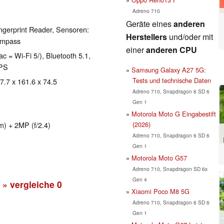
Adreno 710
Geräte eines
anderen
ngerprint Reader, Sensoren:
Herstellers
und/oder mit
compass
einer
anderen CPU
ac = Wi-Fi 5/), Bluetooth 5.1,
GPS
Samsung Galaxy A27 5G:
Tests und technische Daten
 7.7 x 161.6 x 74.5
Adreno 710, Snapdragon 6 SD 6
Gen 1
Motorola Moto G Eingabestift
(2026)
m) + 2MP (f/2.4)
Adreno 710, Snapdragon 6 SD 6
Gen 1
Motorola Moto G57
Adreno 710, Snapdragon SD 6s
Gen 4
» vergleiche
0
Xiaomi Poco M8 5G
Adreno 710, Snapdragon 6 SD 6
Gen 1