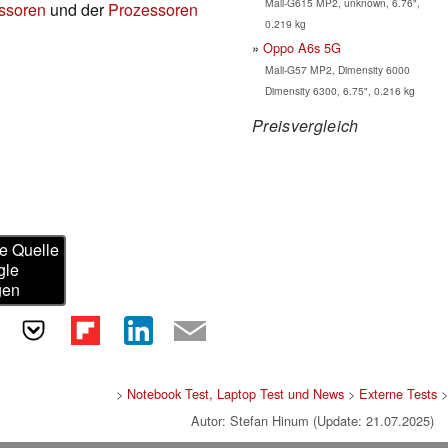
Mali-G615 MP2, unknown, 6.76",
essoren
und der
Prozessoren
0.219 kg
Oppo A6s 5G
Mali-G57 MP2, Dimensity 6000
Dimensity 6300, 6.75", 0.216 kg
Preisvergleich
e Quelle
gle
gen
>
Notebook Test, Laptop Test und News
>
Externe Tests
>
Autor: Stefan Hinum (Update: 21.07.2025)