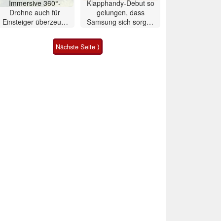
Immersive 360°-
Klapphandy-Debut so
Drohne auch für
gelungen, dass
Einsteiger überzeugt
Samsung sich sorgen
mit Einschränkungen
muss? – Razr Fold
Smartphone im Test
Nächste Seite ⟩