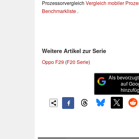
Prozessorvergleich
Vergleich mobiler Proz
Benchmarkliste
.
Weitere Artikel zur Serie
Oppo F29
(
F20 Serie
)
Als bevorzugt
auf Goo
hinzufü