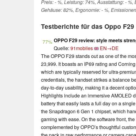
Preis: - %, Leistung: 74%, Ausstattung: - %,
Gehäuse: 82%, Ergonomie: - %, Emissionen
Testberichte für das Oppo F29
OPPO F29 review: style meets stren
77%
Quelle:
91mobiles
EN→DE
The OPPO F29 stands out as one of the mos
23,999. It boasts an IP69 rating and Corning 
which are typically reserved for ultra-premi
credentials, the handset strikes a balance be
day-to-day usability, making it a decent opt
Highlights include an immersive AMOLED d
battery that easily lasts a full day on a sing
the Snapdragon 6 Gen 1 chipset, which hand
gaming with ease. On the software front, the
complemented by OPPO’s thoughtful customis
the pack in raw performance or camera capab