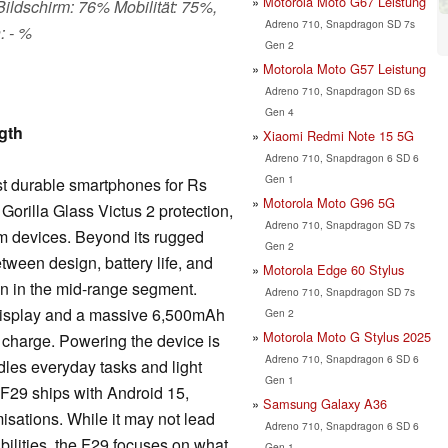
Motorola Moto G67 Leistung
 Bildschirm: 76% Mobilität: 75%,
Adreno 710, Snapdragon SD 7s
: - %
Gen 2
Motorola Moto G57 Leistung
Adreno 710, Snapdragon SD 6s
Gen 4
gth
Xiaomi Redmi Note 15 5G
Adreno 710, Snapdragon 6 SD 6
Gen 1
t durable smartphones for Rs
Motorola Moto G96 5G
Gorilla Glass Victus 2 protection,
Adreno 710, Snapdragon SD 7s
um devices. Beyond its rugged
Gen 2
tween design, battery life, and
Motorola Edge 60 Stylus
ion in the mid-range segment.
Adreno 710, Snapdragon SD 7s
isplay and a massive 6,500mAh
Gen 2
Motorola Moto G Stylus 2025
le charge. Powering the device is
Adreno 710, Snapdragon 6 SD 6
les everyday tasks and light
Gen 1
 F29 ships with Android 15,
Samsung Galaxy A36
ations. While it may not lead
Adreno 710, Snapdragon 6 SD 6
ilities, the F29 focuses on what
Gen 1