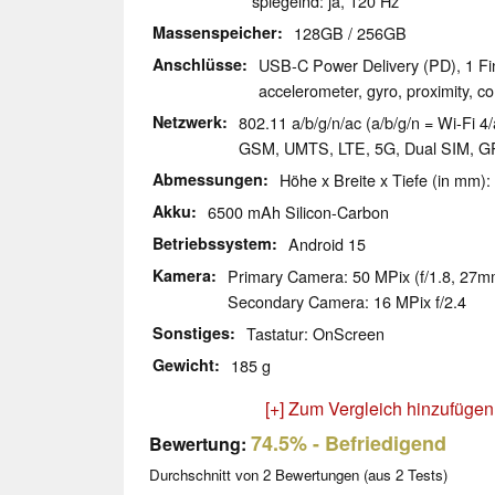
spiegelnd: ja, 120 Hz
Massenspeicher
128GB / 256GB
Anschlüsse
USB-C Power Delivery (PD), 1 Fi
accelerometer, gyro, proximity, 
Netzwerk
802.11 a/b/g/n/ac (a/b/g/n = Wi-Fi 4/
GSM, UMTS, LTE, 5G, Dual SIM, 
Abmessungen
Höhe x Breite x Tiefe (in mm):
Akku
6500 mAh Silicon-Carbon
Betriebssystem
Android 15
Kamera
Primary Camera: 50 MPix (f/1.8, 27m
Secondary Camera: 16 MPix f/2.4
Sonstiges
Tastatur: OnScreen
Gewicht
185 g
[+] Zum Vergleich hinzufügen
74.5%
- Befriedigend
Bewertung:
Durchschnitt von
2
Bewertungen (aus
2
Tests)