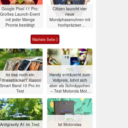
Google Pixel 11 Pro:
Citizen launcht vier
Großes Launch-Event
neue
mit jeder Menge
Mondphasenuhren mit
Promis bestätigt
hochpräziser
Atomzeitmessung
Nächste Seite ⟩
73%
Ist das noch ein
Handy enttäuscht zum
Fitnesstracker? Xiaomi
Vollpreis, lohnt sich
Smart Band 10 Pro im
aber als Schnäppchen
Test
– Test Motorola Moto
G47 Smartphone
86%
Antigravity A1 im Test:
Ist Motorolas