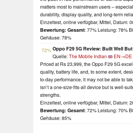
matters most to mainstream users – especiall
durability, display quality, and long-term reliab
Einzeltest, online verfügbar, Mittel, Datum: 
Bewertung:
Gesamt
: 77% Leistung: 78% Bi
Gehäuse: 78%
Oppo F29 5G Review: Built Well But
72%
Quelle:
The Mobile Indian
EN→DE
Priced at Rs 23,999, the Oppo F29 5G excels 
quality, battery life, and, to some extent, des
to-day performance, it may not be able to t
isn’t a one-size-fits-all device but is well-sui
strengths.
Einzeltest, online verfügbar, Mittel, Datum: 
Bewertung:
Gesamt
: 72% Leistung: 70% Bi
Gehäuse: 85%