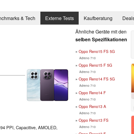
nchmarks & Tech
Externe Tests
Kaufberatung
Deal
Ähnliche Geräte mit den
selben Spezifikationen
Oppo Reno15 FS 5G
Adreno 710
Oppo Reno15 F 5G
Adreno 710
Oppo Reno14 FS 5G
Adreno 710
Oppo Reno14 F
Adreno 710
Oppo Reno13 A
Adreno 710
Oppo Reno13 FS
 394 PPI, Capacitive, AMOLED,
Adreno 710
Oppo Reno13 F