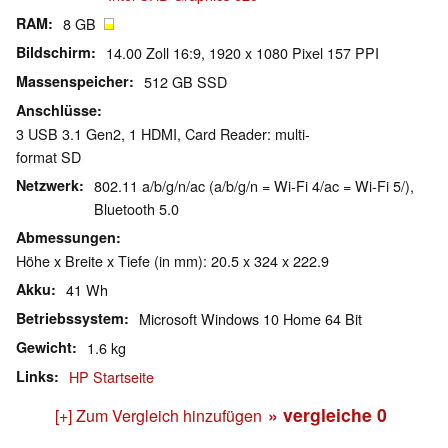
RAM
8 GB
Bildschirm
14.00 Zoll 16:9, 1920 x 1080 Pixel 157 PPI
Massenspeicher
512 GB SSD
Anschlüsse
3 USB 3.1 Gen2, 1 HDMI, Card Reader: multi-
format SD
Netzwerk
802.11 a/b/g/n/ac (a/b/g/n = Wi-Fi 4/ac = Wi-Fi 5/),
Bluetooth 5.0
Abmessungen
Höhe x Breite x Tiefe (in mm): 20.5 x 324 x 222.9
Akku
41 Wh
Betriebssystem
Microsoft Windows 10 Home 64 Bit
Gewicht
1.6 kg
Links
HP Startseite
» vergleiche
0
[+] Zum Vergleich hinzufügen