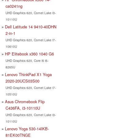
ca0241ng
UHD Graphics 620, Comet Lake i3-
10110U
Dell Latitude 14 9410-40DHN
2-in-1
UHD Graphics 620, Comet Lake i7-
10610U
HP Elitebook x360 1040 G6
UHD Graphics 620, Core i5 i5-
8265U
Lenovo ThinkPad X1 Yoga
2020-20UCS03S00
UHD Graphics 620, Comet Lake i7-
10510U
Asus Chromebook Flip
C436FA, i3-10110U
UHD Graphics 620, Comet Lake i3-
10110U
Lenovo Yoga 530-14IKB-
81EK00TNGE