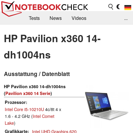
Tests
News
Videos
...
Benchmarks & Tech
Externe Tests
HP Pavilion x360 14-
Kaufberatung
Deals
Suche
Jobs
dh1004ns
Forum
Ausstattung / Datenblatt
HP Pavilion x360 14-dh1004ns
(
Pavilion x360 14 Serie
)
Prozessor
Intel Core i5-10210U
4c/8t 4 x
1.6 - 4.2 GHz (
Intel Comet
Lake
)
Grafikkarte
Intel UHD Graphics 620