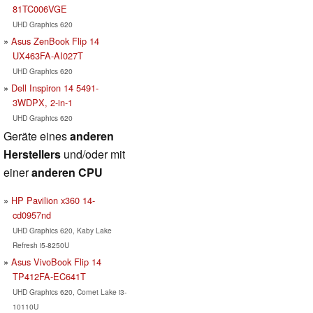
81TC006VGE
UHD Graphics 620
Asus ZenBook Flip 14
UX463FA-AI027T
UHD Graphics 620
Dell Inspiron 14 5491-
3WDPX, 2-in-1
UHD Graphics 620
Geräte eines
anderen
Herstellers
und/oder mit
einer
anderen CPU
HP Pavilion x360 14-
cd0957nd
UHD Graphics 620, Kaby Lake
Refresh i5-8250U
Asus VivoBook Flip 14
TP412FA-EC641T
UHD Graphics 620, Comet Lake i3-
10110U