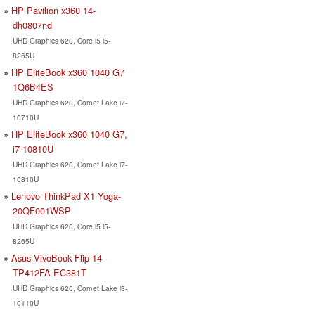
HP Pavilion x360 14-
dh0807nd
UHD Graphics 620, Core i5 i5-
8265U
HP EliteBook x360 1040 G7
1Q6B4ES
UHD Graphics 620, Comet Lake i7-
10710U
HP EliteBook x360 1040 G7,
i7-10810U
UHD Graphics 620, Comet Lake i7-
10810U
Lenovo ThinkPad X1 Yoga-
20QF001WSP
UHD Graphics 620, Core i5 i5-
8265U
Asus VivoBook Flip 14
TP412FA-EC381T
UHD Graphics 620, Comet Lake i3-
10110U