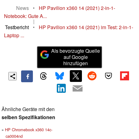
News
•
HP Pavilion x360 14 (2021) 2-in-1-
Notebook: Gute A...
|
Testbericht
•
HP Pavilion x360 14 (2021) im Test: 2-in-1-
Laptop ...
Als bevorzugte Quelle
auf Google
hinzufügen
Ähnliche Geräte mit den
selben Spezifikationen
HP Chromebook x360 14c-
ca0004nd