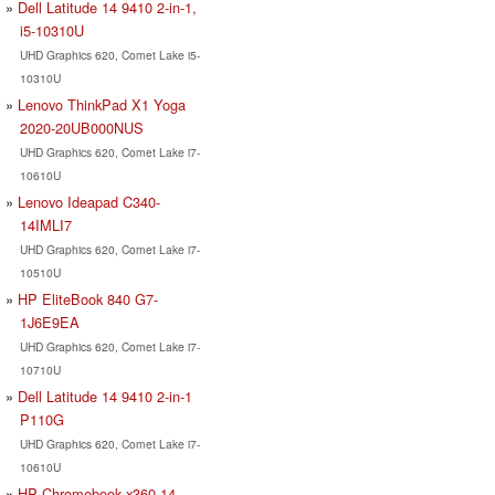
Dell Latitude 14 9410 2-in-1,
i5-10310U
UHD Graphics 620, Comet Lake i5-
10310U
Lenovo ThinkPad X1 Yoga
2020-20UB000NUS
UHD Graphics 620, Comet Lake i7-
10610U
Lenovo Ideapad C340-
14IMLI7
UHD Graphics 620, Comet Lake i7-
10510U
HP EliteBook 840 G7-
1J6E9EA
UHD Graphics 620, Comet Lake i7-
10710U
Dell Latitude 14 9410 2-in-1
P110G
UHD Graphics 620, Comet Lake i7-
10610U
HP Chromebook x360 14-