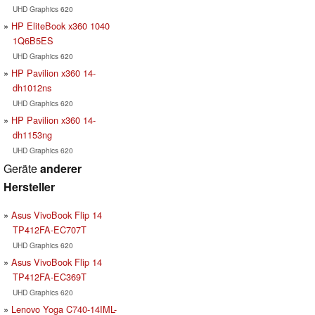
UHD Graphics 620
HP EliteBook x360 1040
1Q6B5ES
UHD Graphics 620
HP Pavilion x360 14-
dh1012ns
UHD Graphics 620
HP Pavilion x360 14-
dh1153ng
UHD Graphics 620
Geräte
anderer
Hersteller
Asus VivoBook Flip 14
TP412FA-EC707T
UHD Graphics 620
Asus VivoBook Flip 14
TP412FA-EC369T
UHD Graphics 620
Lenovo Yoga C740-14IML-