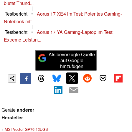
bietet Thund...
|
Testbericht
•
Aorus 17 XE4 im Test: Potentes Gaming-
Notebook mit...
|
Testbericht
•
Aorus 17 YA Gaming-Laptop im Test:
Extreme Leistun...
Als bevorzugte Quelle
auf Google
hinzufügen
Geräte
anderer
Hersteller
MSI Vector GP76 12UGS-