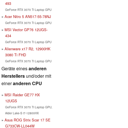
493
GeForce RTX 3070 Ti Laptop GPU
Acer Nitro 5 AN517-55-78NJ
GeForce RTX 3070 Ti Laptop GPU
MSI Vector GP76 12UGS-
434
GeForce RTX 3070 Ti Laptop GPU
Alienware x17 R2, 12900HK
3080 Ti FHD
GeForce RTX 3070 Ti Laptop GPU
Geräte eines
anderen
Herstellers
und/oder mit
einer
anderen CPU
MSI Raider GE77 HX
12UGS
GeForce RTX 3070 Ti Laptop GPU,
Alder Lake-S i7-12800HX
Asus ROG Strix Scar 17 SE
G733CW-LL044W