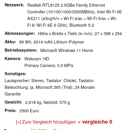
Netzwerk
Realtek RTL8125 2.5GBe Family Ethernet
Controller (10/100/1000/2500MBit/s), Intel Wi-Fi 6E
AX211 (a/b/g/h/n = Wi-Fi 4/ac = Wi-Fi 5/ax = Wi-
Fi 6/ Wi-Fi 6E 6 GHz), Bluetooth 5.2
Abmessungen
Höhe x Breite x Tiefe (in mm): 27 x 398 x 254
Akku
99 Wh, 6514 mAh Lithium-Polymer
Betriebssystem
Microsoft Windows 11 Home
Kamera
Webcam: HD
Primary Camera: 0.9 MPix
Sonstiges
Lautsprecher: Stereo, Tastatur: Chiclet, Tastatur-
Beleuchtung: ja, Microsoft 365 (Trial), 24 Monate
Garantie
Gewicht
2.618 kg, Netzteil: 575 g
Preis
2500 Euro
» vergleiche
0
[+] Zum Vergleich hinzufügen