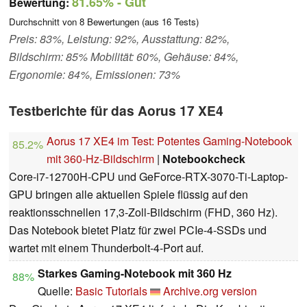
81.65%
- Gut
Bewertung:
Durchschnitt von
8
Bewertungen (aus
16
Tests)
Preis: 83%, Leistung: 92%, Ausstattung: 82%,
Bildschirm: 85% Mobilität: 60%, Gehäuse: 84%,
Ergonomie: 84%, Emissionen: 73%
Testberichte für das Aorus 17 XE4
Aorus 17 XE4 im Test: Potentes Gaming-Notebook
85.2%
mit 360-Hz-Bildschirm
|
Notebookcheck
Core-i7-12700H-CPU und GeForce-RTX-3070-Ti-Laptop-
GPU bringen alle aktuellen Spiele flüssig auf den
reaktionsschnellen 17,3-Zoll-Bildschirm (FHD, 360 Hz).
Das Notebook bietet Platz für zwei PCIe-4-SSDs und
wartet mit einem Thunderbolt-4-Port auf.
Starkes Gaming-Notebook mit 360 Hz
88%
Quelle:
Basic Tutorials
Archive.org version