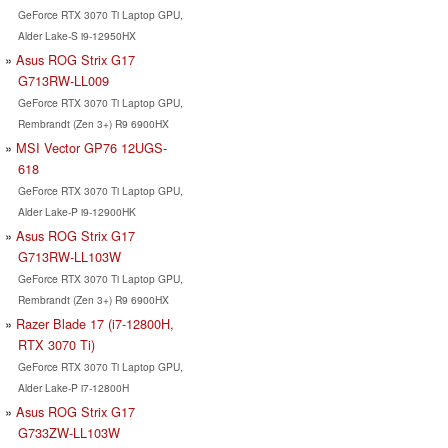
GeForce RTX 3070 Ti Laptop GPU,
Alder Lake-S i9-12950HX
Asus ROG Strix G17
G713RW-LL009
GeForce RTX 3070 Ti Laptop GPU,
Rembrandt (Zen 3+) R9 6900HX
MSI Vector GP76 12UGS-
618
GeForce RTX 3070 Ti Laptop GPU,
Alder Lake-P i9-12900HK
Asus ROG Strix G17
G713RW-LL103W
GeForce RTX 3070 Ti Laptop GPU,
Rembrandt (Zen 3+) R9 6900HX
Razer Blade 17 (i7-12800H,
RTX 3070 Ti)
GeForce RTX 3070 Ti Laptop GPU,
Alder Lake-P i7-12800H
Asus ROG Strix G17
G733ZW-LL103W