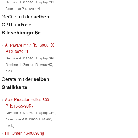
GeForce RTX 3070 Ti Laptop GPU,
Alder Lake-P i9-12900H
Geräte mit der
selben
GPU
und/oder
Bildschirmgröße
Alienware m17 R5, 6900HX
RTX 3070 Ti
GeForce RTX 3070 Ti Laptop GPU,
Rembrandt (Zen 3+) R9 6900HX,
3.3 kg
Geräte mit der
selben
Grafikkarte
Acer Predator Helios 300
PH315-55-98R7
GeForce RTX 3070 Ti Laptop GPU,
Alder Lake-P i9-12900H, 15.60",
2.6 kg
HP Omen 16-k0097ng