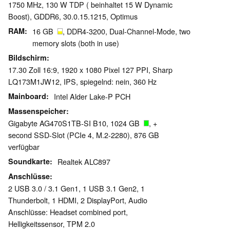
1750 MHz, 130 W TDP ( beinhaltet 15 W Dynamic
Boost), GDDR6, 30.0.15.1215, Optimus
RAM
16 GB
, DDR4-3200, Dual-Channel-Mode, two
memory slots (both in use)
Bildschirm
17.30 Zoll 16:9, 1920 x 1080 Pixel 127 PPI, Sharp
LQ173M1JW12, IPS, spiegelnd: nein, 360 Hz
Mainboard
Intel Alder Lake-P PCH
Massenspeicher
Gigabyte AG470S1TB-SI B10, 1024 GB
, +
second SSD-Slot (PCIe 4, M.2-2280), 876 GB
verfügbar
Soundkarte
Realtek ALC897
Anschlüsse
2 USB 3.0 / 3.1 Gen1, 1 USB 3.1 Gen2, 1
Thunderbolt, 1 HDMI, 2 DisplayPort, Audio
Anschlüsse: Headset combined port,
Helligkeitssensor, TPM 2.0