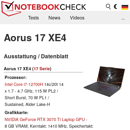
Tests
News
Videos
...
Benchmarks & Tech
Externe Tests
Aorus 17 XE4
Kaufberatung
Deals
Suche
Jobs
Ausstattung / Datenblatt
Forum
Aorus 17 XE4 (
17 Serie
)
Prozessor
Intel Core i7-12700H
14c/20t 14
x 1.7 - 4.7 GHz, 115 W PL2 /
Short Burst, 70 W PL1 /
Sustained, Alder Lake-H
Grafikkarte
NVIDIA GeForce RTX 3070 Ti Laptop GPU
-
8 GB VRAM, Kerntakt: 1410 MHz, Speichertakt: