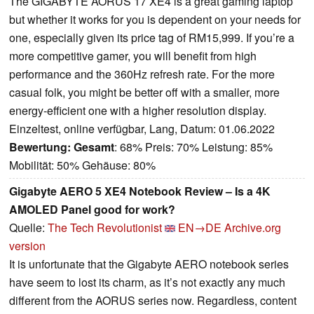
The GIGABYTE AORUS 17 XE4 is a great gaming laptop
but whether it works for you is dependent on your needs for
one, especially given its price tag of RM15,999. If you’re a
more competitive gamer, you will benefit from high
performance and the 360Hz refresh rate. For the more
casual folk, you might be better off with a smaller, more
energy-efficient one with a higher resolution display.
Einzeltest, online verfügbar, Lang, Datum: 01.06.2022
Bewertung:
Gesamt
: 68% Preis: 70% Leistung: 85%
Mobilität: 50% Gehäuse: 80%
Gigabyte AERO 5 XE4 Notebook Review – Is a 4K
AMOLED Panel good for work?
Quelle:
The Tech Revolutionist
EN→DE
Archive.org
version
It is unfortunate that the Gigabyte AERO notebook series
have seem to lost its charm, as it’s not exactly any much
different from the AORUS series now. Regardless, content