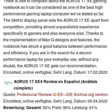
There is little to complain about the AORUS 17 XE gaming
notebook as it can be considered as one of the best high
performance gaming laptop computer we’ve tested so far.
The 360Hz display panel sets the AORUS 17 XE apart from
competition, providing almost unparalleled experience
specifically to gamers and also everyone else. Thanks to
the implementation of Max-Q designs and features, the
notebook has struck a good balance between performance
and efficiency. If you are in the search for a decent
performance laptop for your everyday use, without any
doubts, the AORUS 17 XE gets our recommendation.
Einzeltest, online verfügbar, Sehr Lang, Datum: 17.02.2022
AORUS 17 XE4 Review en Español (Análisis
92%
completo)
Quelle:
Profesional Review
ES→DE
Archive.org version
Einzeltest, online verfügbar, Sehr Lang, Datum: 05.04.2022
Bewertung:
Gesamt
: 92% Preis: 90% Leistung: 91%