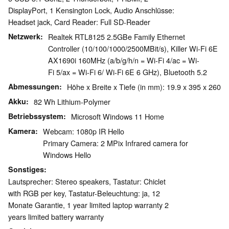
DisplayPort, 1 Kensington Lock, Audio Anschlüsse:
Headset jack, Card Reader: Full SD-Reader
Netzwerk
Realtek RTL8125 2.5GBe Family Ethernet
Controller (10/100/1000/2500MBit/s), Killer Wi-Fi 6E
AX1690i 160MHz (a/b/g/h/n = Wi-Fi 4/ac = Wi-
Fi 5/ax = Wi-Fi 6/ Wi-Fi 6E 6 GHz), Bluetooth 5.2
Abmessungen
Höhe x Breite x Tiefe (in mm): 19.9 x 395 x 260
Akku
82 Wh Lithium-Polymer
Betriebssystem
Microsoft Windows 11 Home
Kamera
Webcam: 1080p IR Hello
Primary Camera: 2 MPix Infrared camera for
Windows Hello
Sonstiges
Lautsprecher: Stereo speakers, Tastatur: Chiclet
with RGB per key, Tastatur-Beleuchtung: ja, 12
Monate Garantie, 1 year limited laptop warranty 2
years limited battery warranty