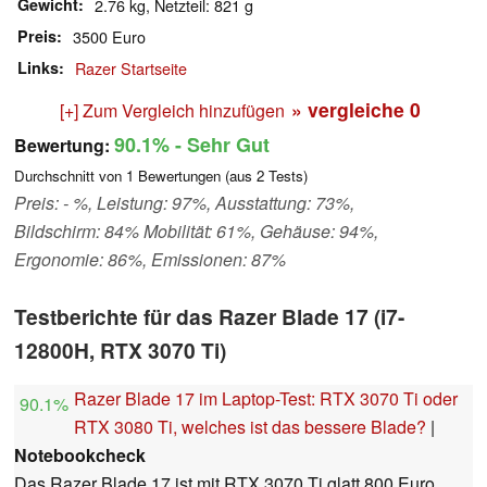
Gewicht
2.76 kg, Netzteil: 821 g
Preis
3500 Euro
Links
Razer Startseite
» vergleiche
0
[+] Zum Vergleich hinzufügen
90.1%
- Sehr Gut
Bewertung:
Durchschnitt von
1
Bewertungen (aus
2
Tests)
Preis: - %, Leistung: 97%, Ausstattung: 73%,
Bildschirm: 84% Mobilität: 61%, Gehäuse: 94%,
Ergonomie: 86%, Emissionen: 87%
Testberichte für das Razer Blade 17 (i7-
12800H, RTX 3070 Ti)
Razer Blade 17 im Laptop-Test: RTX 3070 Ti oder
90.1%
RTX 3080 Ti, welches ist das bessere Blade?
|
Notebookcheck
Das Razer Blade 17 ist mit RTX 3070 Ti glatt 800 Euro