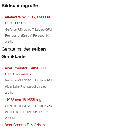
Bildschirmgröße
Alienware m17 R5, 6900HX
RTX 3070 Ti
GeForce RTX 3070 Ti Laptop GPU,
Rembrandt (Zen 3+) R9 6900HX,
3.3 kg
Geräte mit der
selben
Grafikkarte
Acer Predator Helios 300
PH315-55-98R7
GeForce RTX 3070 Ti Laptop GPU,
Alder Lake-P i9-12900H, 15.60",
2.6 kg
HP Omen 16-k0097ng
GeForce RTX 3070 Ti Laptop GPU,
Alder Lake-P i9-12900H, 16.10",
2.41 kg
Acer ConceptD 5 CN516-