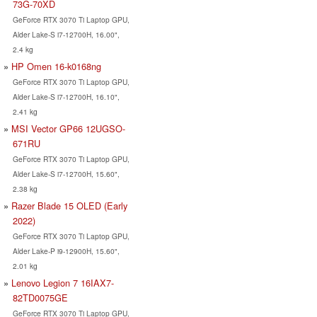
73G-70XD
GeForce RTX 3070 Ti Laptop GPU,
Alder Lake-S i7-12700H, 16.00",
2.4 kg
HP Omen 16-k0168ng
GeForce RTX 3070 Ti Laptop GPU,
Alder Lake-S i7-12700H, 16.10",
2.41 kg
MSI Vector GP66 12UGSO-
671RU
GeForce RTX 3070 Ti Laptop GPU,
Alder Lake-S i7-12700H, 15.60",
2.38 kg
Razer Blade 15 OLED (Early
2022)
GeForce RTX 3070 Ti Laptop GPU,
Alder Lake-P i9-12900H, 15.60",
2.01 kg
Lenovo Legion 7 16IAX7-
82TD0075GE
GeForce RTX 3070 Ti Laptop GPU,