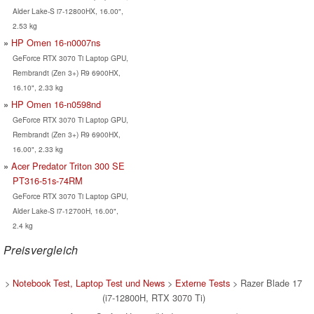
Alder Lake-S i7-12800HX, 16.00",
2.53 kg
HP Omen 16-n0007ns
GeForce RTX 3070 Ti Laptop GPU,
Rembrandt (Zen 3+) R9 6900HX,
16.10", 2.33 kg
HP Omen 16-n0598nd
GeForce RTX 3070 Ti Laptop GPU,
Rembrandt (Zen 3+) R9 6900HX,
16.00", 2.33 kg
Acer Predator Triton 300 SE
PT316-51s-74RM
GeForce RTX 3070 Ti Laptop GPU,
Alder Lake-S i7-12700H, 16.00",
2.4 kg
Preisvergleich
>
Notebook Test, Laptop Test und News
>
Externe Tests
> Razer Blade 17
(i7-12800H, RTX 3070 Ti)