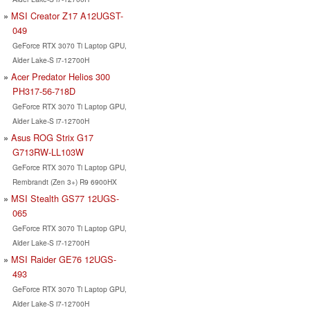
MSI Creator Z17 A12UGST-
049
GeForce RTX 3070 Ti Laptop GPU,
Alder Lake-S i7-12700H
Acer Predator Helios 300
PH317-56-718D
GeForce RTX 3070 Ti Laptop GPU,
Alder Lake-S i7-12700H
Asus ROG Strix G17
G713RW-LL103W
GeForce RTX 3070 Ti Laptop GPU,
Rembrandt (Zen 3+) R9 6900HX
MSI Stealth GS77 12UGS-
065
GeForce RTX 3070 Ti Laptop GPU,
Alder Lake-S i7-12700H
MSI Raider GE76 12UGS-
493
GeForce RTX 3070 Ti Laptop GPU,
Alder Lake-S i7-12700H