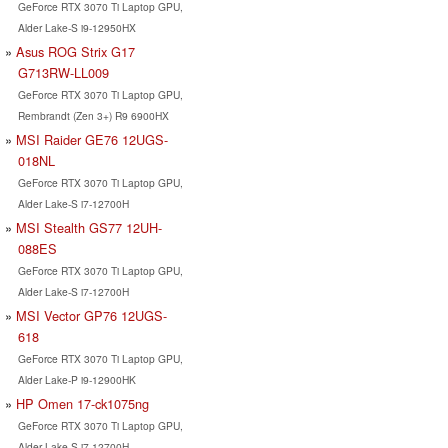
GeForce RTX 3070 Ti Laptop GPU,
Alder Lake-S i9-12950HX
Asus ROG Strix G17
G713RW-LL009
GeForce RTX 3070 Ti Laptop GPU,
Rembrandt (Zen 3+) R9 6900HX
MSI Raider GE76 12UGS-
018NL
GeForce RTX 3070 Ti Laptop GPU,
Alder Lake-S i7-12700H
MSI Stealth GS77 12UH-
088ES
GeForce RTX 3070 Ti Laptop GPU,
Alder Lake-S i7-12700H
MSI Vector GP76 12UGS-
618
GeForce RTX 3070 Ti Laptop GPU,
Alder Lake-P i9-12900HK
HP Omen 17-ck1075ng
GeForce RTX 3070 Ti Laptop GPU,
Alder Lake-S i7-12700H