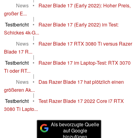
News
•
Razer Blade 17 (Early 2022): Hoher Preis,
großer E...
|
Testbericht
•
Razer Blade 17 (Early 2022) im Test:
Schickes 4k-G...
|
News
•
Razer Blade 17 RTX 3080 Ti versus Razer
Blade 17 R...
|
Testbericht
•
Razer Blade 17 im Laptop-Test: RTX 3070
Ti oder RT...
|
News
•
Das Razer Blade 17 hat plötzlich einen
größeren Ak...
|
Testbericht
•
Test Razer Blade 17 2022 Core i7 RTX
3080 Ti Lapto...
Als bevorzugte Quelle
auf Google
hinzufügen