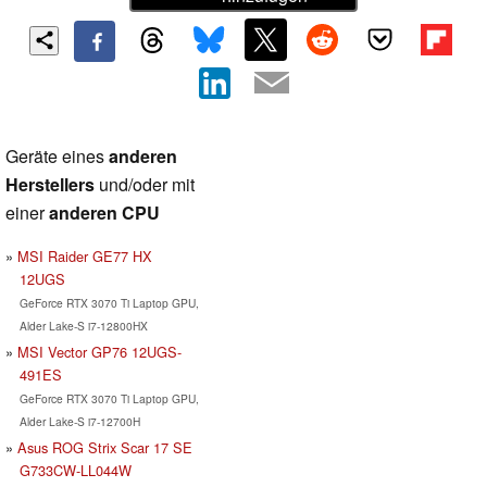
Geräte eines
anderen
Herstellers
und/oder mit
einer
anderen CPU
MSI Raider GE77 HX
12UGS
GeForce RTX 3070 Ti Laptop GPU,
Alder Lake-S i7-12800HX
MSI Vector GP76 12UGS-
491ES
GeForce RTX 3070 Ti Laptop GPU,
Alder Lake-S i7-12700H
Asus ROG Strix Scar 17 SE
G733CW-LL044W