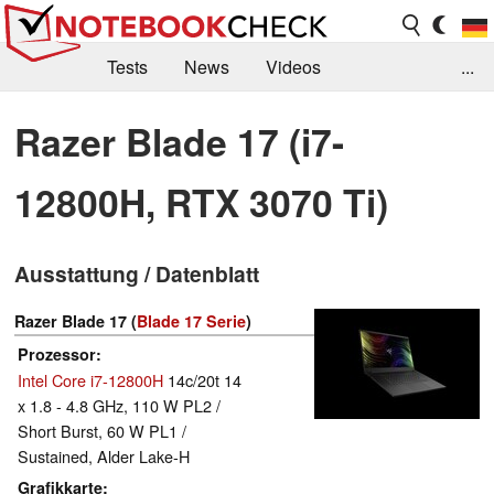
Tests
News
Videos
...
Benchmarks & Tech
Externe Tests
Razer Blade 17 (i7-
Kaufberatung
Deals
Suche
Jobs
12800H, RTX 3070 Ti)
Forum
Ausstattung / Datenblatt
Razer Blade 17 (
Blade 17 Serie
)
Prozessor
Intel Core i7-12800H
14c/20t 14
x 1.8 - 4.8 GHz, 110 W PL2 /
Short Burst, 60 W PL1 /
Sustained, Alder Lake-H
Grafikkarte