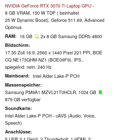
NVIDIA GeForce RTX 3070 Ti Laptop GPU
-
8 GB VRAM, 150 W TDP ( beinhaltet
25 W Dynamic Boost), Geforce 511.69, Advanced
Optimus
RAM
16 GB
, 2x 8 GB Samsung DDR5-4800
Bildschirm
17.30 Zoll 16:9, 2560 x 1440 Pixel 221 PPI, BOE
CQ NE173QHM-NZ1 (BOE09F9), IPS,
spiegelnd: nein, 240 Hz
Mainboard
Intel Alder Lake-P PCH
Massenspeicher
Samsung PM9A1 MZVL21T0HCLR, 1024 GB
,
879 GB verfügbar
Soundkarte
Intel Alder Lake-P PCH - cAVS (Audio, Voice,
Speech)
Anschlüsse
5 USB 3.1 Gen2, 2 Thunderbolt, 1 HDMI, 2