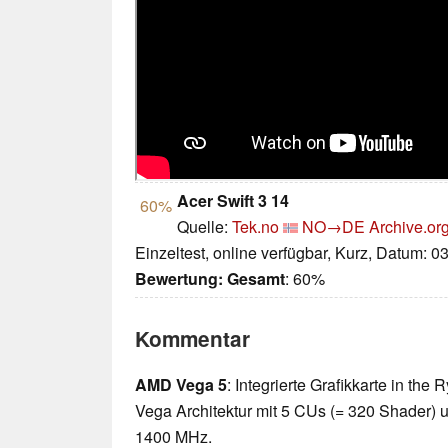
Acer Swift 3 14
60%
Quelle:
Tek.no
NO→DE
Archive.or
Einzeltest, online verfügbar, Kurz, Datum: 0
Bewertung:
Gesamt
: 60%
Kommentar
AMD Vega 5
: Integrierte Grafikkarte in th
Vega Architektur mit 5 CUs (= 320 Shader) u
1400 MHz.