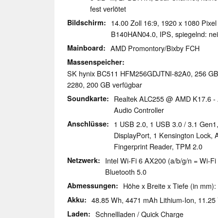
fest verlötet
Bildschirm
14.00 Zoll 16:9, 1920 x 1080 Pixe
B140HAN04.0, IPS, spiegelnd: nei
Mainboard
AMD Promontory/Bixby FCH
Massenspeicher
SK hynix BC511 HFM256GDJTNI-82A0, 256 
2280, 200 GB verfügbar
Soundkarte
Realtek ALC255 @ AMD K17.6 - Au
Audio Controller
Anschlüsse
1 USB 2.0, 1 USB 3.0 / 3.1 Gen1
DisplayPort, 1 Kensington Lock,
Fingerprint Reader, TPM 2.0
Netzwerk
Intel Wi-Fi 6 AX200 (a/b/g/n = Wi-Fi 
Bluetooth 5.0
Abmessungen
Höhe x Breite x Tiefe (in mm):
Akku
48.85 Wh, 4471 mAh Lithium-Ion, 11.25
Laden
Schnellladen / Quick Charge