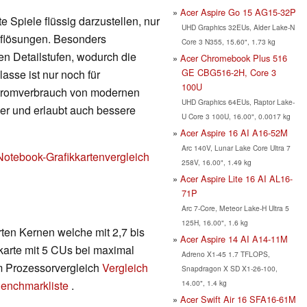
Acer Aspire Go 15 AG15-32P
 Spiele flüssig darzustellen, nur
UHD Graphics 32EUs, Alder Lake-N
Auflösungen. Besonders
Core 3 N355, 15.60", 1.73 kg
en Detailstufen, wodurch die
Acer Chromebook Plus 516
GE CBG516-2H, Core 3
lasse ist nur noch für
100U
Stromverbrauch von modernen
UHD Graphics 64EUs, Raptor Lake-
nger und erlaubt auch bessere
U Core 3 100U, 16.00", 0.0017 kg
Acer Aspire 16 AI A16-52M
Arc 140V, Lunar Lake Core Ultra 7
Notebook-Grafikkartenvergleich
258V, 16.00", 1.49 kg
Acer Aspire Lite 16 AI AL16-
71P
Arc 7-Core, Meteor Lake-H Ultra 5
125H, 16.00", 1.6 kg
rten Kernen welche mit 2,7 bis
Acer Aspire 14 AI A14-11M
kkarte mit 5 CUs bei maximal
Adreno X1-45 1.7 TFLOPS,
m Prozessorvergleich
Vergleich
Snapdragon X SD X1-26-100,
14.00", 1.4 kg
enchmarkliste
.
Acer Swift Air 16 SFA16-61M