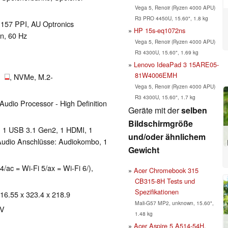
Vega 5, Renoir (Ryzen 4000 APU)
R3 PRO 4450U, 15.60", 1.8 kg
l 157 PPI, AU Optronics
HP 15s-eq1072ns
n, 60 Hz
Vega 5, Renoir (Ryzen 4000 APU)
R3 4300U, 15.60", 1.69 kg
Lenovo IdeaPad 3 15ARE05-
81W4006EMH
GB
, NVMe, M.2-
Vega 5, Renoir (Ryzen 4000 APU)
R3 4300U, 15.60", 1.7 kg
dio Processor - High Definition
Geräte mit der
selben
Bildschirmgröße
, 1 USB 3.1 Gen2, 1 HDMI, 1
und/oder ähnlichem
 Audio Anschlüsse: Audiokombo, 1
Gewicht
4/ac = Wi-Fi 5/ax = Wi-Fi 6/),
Acer Chromebook 315
CB315-8H Tests und
Spezifikationen
 16.55 x 323.4 x 218.9
Mali-G57 MP2, unknown, 15.60",
 V
1.48 kg
Acer Aspire 5 A514-54H,