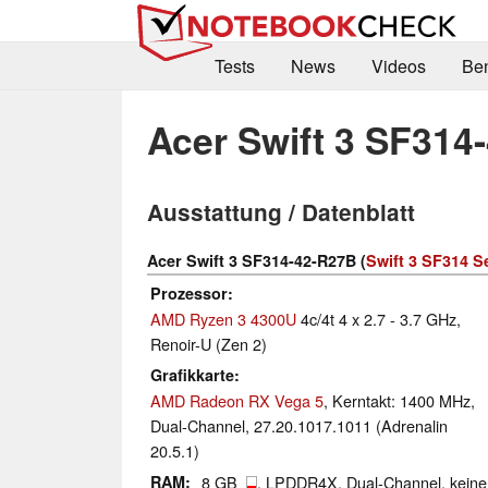
Tests
News
Videos
Be
Acer Swift 3 SF314
Ausstattung / Datenblatt
Acer Swift 3 SF314-42-R27B (
Swift 3 SF314 S
Prozessor
AMD Ryzen 3 4300U
4c/4t 4 x 2.7 - 3.7 GHz,
Renoir-U (Zen 2)
Grafikkarte
AMD Radeon RX Vega 5
, Kerntakt: 1400 MHz,
Dual-Channel, 27.20.1017.1011 (Adrenalin
20.5.1)
RAM
8 GB
, LPDDR4X, Dual-Channel, keine