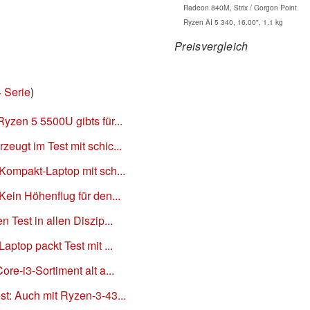
Radeon 840M, Strix / Gorgon Point
Ryzen AI 5 340, 16.00", 1.1 kg
Preisvergleich
 Serie
)
yzen 5 5500U gibts für...
eugt im Test mit schic...
 Kompakt-Laptop mit sch...
Kein Höhenflug für den...
 Test in allen Diszip...
aptop packt Test mit ...
re-i3-Sortiment alt a...
st: Auch mit Ryzen-3-43...