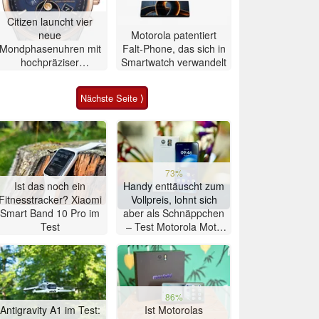
Citizen launcht vier
neue
Motorola patentiert
Mondphasenuhren mit
Falt-Phone, das sich in
hochpräziser
Smartwatch verwandelt
Atomzeitmessung
Nächste Seite ⟩
73%
Ist das noch ein
Handy enttäuscht zum
Fitnesstracker? Xiaomi
Vollpreis, lohnt sich
Smart Band 10 Pro im
aber als Schnäppchen
Test
– Test Motorola Moto
G47 Smartphone
86%
Antigravity A1 im Test:
Ist Motorolas