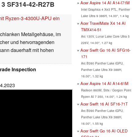
Acer Aspire 14 AI A14-I71M
ft 3 SF314-42-R27B
Intel Graphics 4 Xe3 PTL, Panther
Lake Ultra 9 386H, 14.00", 1.4 kg
 mit Ryzen-3-4300U-APU ein
Acer TravelMate X4 14 AI
TMX414-51
 schlanken Metallgehäuse, im
Arc 130V, Lunar Lake Core Ultra 5
cher und hervorragenden
226V, 14.00", 1.27 kg
kann dauerhaft mit hohen
Acer Swift Go 16 AI SFG16-
171
Arc B390 Panther Lake iGPU,
rade Inspection
Panther Lake Ultra X9 388H,
16.00", 1.32 kg
Acer Aspire 14 AI A14-61M
04.2023
Radeon 860M, Strix / Gorgon Point
Ryzen AI 7 350, 14.00", 1.24 kg
Acer Swift 16 AI SF16-71T
Arc B390 Panther Lake iGPU,
Panther Lake Ultra X9 388H,
16.00", 1.55 kg
Acer Swift Go 16 AI OLED