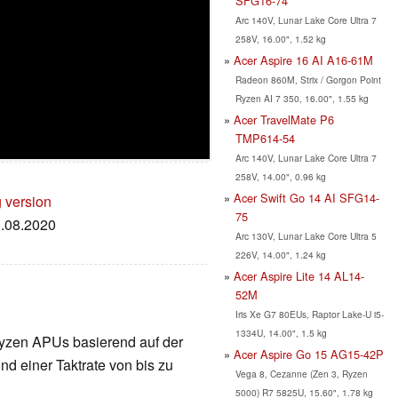
SFG16-74
Arc 140V, Lunar Lake Core Ultra 7
258V, 16.00", 1.52 kg
Acer Aspire 16 AI A16-61M
Radeon 860M, Strix / Gorgon Point
Ryzen AI 7 350, 16.00", 1.55 kg
Acer TravelMate P6
TMP614-54
Arc 140V, Lunar Lake Core Ultra 7
258V, 14.00", 0.96 kg
Acer Swift Go 14 AI SFG14-
g version
75
3.08.2020
Arc 130V, Lunar Lake Core Ultra 5
226V, 14.00", 1.24 kg
Acer Aspire Lite 14 AL14-
52M
Iris Xe G7 80EUs, Raptor Lake-U i5-
1334U, 14.00", 1.5 kg
e Ryzen APUs basierend auf der
Acer Aspire Go 15 AG15-42P
nd einer Taktrate von bis zu
Vega 8, Cezanne (Zen 3, Ryzen
5000) R7 5825U, 15.60", 1.78 kg