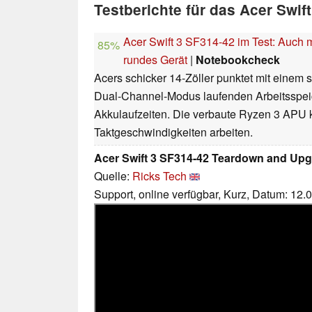
Testberichte für das Acer Swi
Acer Swift 3 SF314-42 im Test: Auch
85%
rundes Gerät
|
Notebookcheck
Acers schicker 14-Zöller punktet mit einem
Dual-Channel-Modus laufenden Arbeitsspei
Akkulaufzeiten. Die verbaute Ryzen 3 APU 
Taktgeschwindigkeiten arbeiten.
Acer Swift 3 SF314-42 Teardown and Upg
Quelle:
Ricks Tech
Support, online verfügbar, Kurz, Datum: 12.