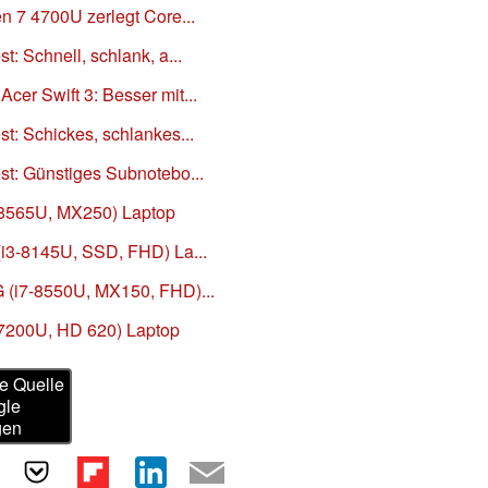
n 7 4700U zerlegt Core...
t: Schnell, schlank, a...
cer Swift 3: Besser mit...
t: Schickes, schlankes...
st: Günstiges Subnotebo...
7-8565U, MX250) Laptop
(i3-8145U, SSD, FHD) La...
G (i7-8550U, MX150, FHD)...
5-7200U, HD 620) Laptop
e Quelle
gle
gen