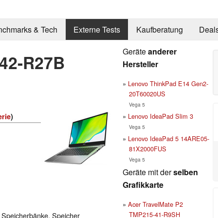
nchmarks & Tech
Externe Tests
Kaufberatung
Deal
Geräte
anderer
-42-R27B
Hersteller
Lenovo ThinkPad E14 Gen2-
20T60020US
Vega 5
Lenovo IdeaPad Slim 3
erie
)
Vega 5
Lenovo IdeaPad 5 14ARE05-
81X2000FUS
Vega 5
Geräte mit der
selben
Grafikkarte
Acer TravelMate P2
TMP215-41-R9SH
 Speicherbänke, Speicher