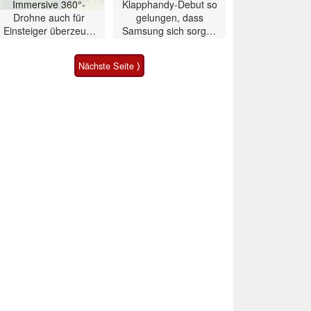
Immersive 360°-
Klapphandy-Debut so
Drohne auch für
gelungen, dass
Einsteiger überzeugt
Samsung sich sorgen
mit Einschränkungen
muss? – Razr Fold
Smartphone im Test
Nächste Seite ⟩