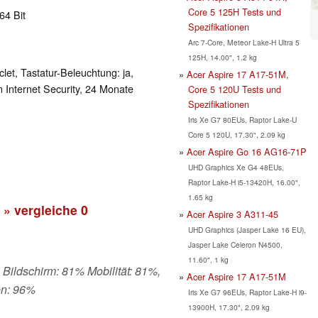
Core 5 125H Tests und
64 Bit
Spezifikationen
Arc 7-Core, Meteor Lake-H Ultra 5
125H, 14.00", 1.2 kg
clet, Tastatur-Beleuchtung: ja,
Acer Aspire 17 A17-51M,
n Internet Security, 24 Monate
Core 5 120U Tests und
Spezifikationen
Iris Xe G7 80EUs, Raptor Lake-U
Core 5 120U, 17.30", 2.09 kg
Acer Aspire Go 16 AG16-71P
UHD Graphics Xe G4 48EUs,
Raptor Lake-H i5-13420H, 16.00",
1.65 kg
» vergleiche
0
Acer Aspire 3 A311-45
UHD Graphics (Jasper Lake 16 EU),
Jasper Lake Celeron N4500,
11.60", 1 kg
 Bildschirm: 81% Mobilität: 81%,
Acer Aspire 17 A17-51M
en: 96%
Iris Xe G7 96EUs, Raptor Lake-H i9-
13900H, 17.30", 2.09 kg