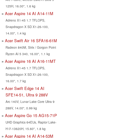
125H, 16.00", 1.6 kg
Acer Aspire 14 AI A14-11M
Adreno X1-45 1.7 TFLOPS,
Snapdragon X SD X1-26-100,
14.00", 1.4 kg
Acer Swift Air 16 SFA16-61M
Radeon 840M, Strix / Gorgon Point
Ryzen AI 5 340, 16.00", 1.1 kg
Acer Aspire 16 AI A16-11MT
Adreno X1-45 1.7 TFLOPS,
Snapdragon X SD X1-26-100,
16.00", 1.7 kg
Acer Swift Edge 14 AI
SFE14-51, Ultra 9 288V
Arc 140V, Lunar Lake Core Ultra 9
288V, 14.00", 0.99 kg
Acer Aspire Go 15 AG15-71P
UHD Graphics 64EUs, Raptor Lake-
H i7-13620H, 15.60", 1.8 kg
Acer Aspire 14 AI A14-53M