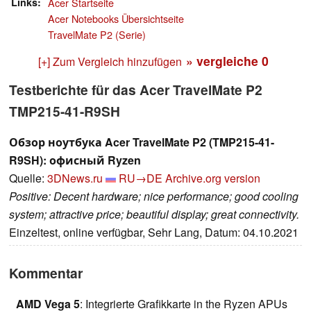
Links
Acer Startseite
Acer Notebooks Übersichtseite
TravelMate P2 (Serie)
» vergleiche
0
[+] Zum Vergleich hinzufügen
Testberichte für das Acer TravelMate P2
TMP215-41-R9SH
Обзор ноутбука Acer TravelMate P2 (TMP215-41-
R9SH): офисный Ryzen
Quelle:
3DNews.ru
RU→DE
Archive.org version
Positive: Decent hardware; nice performance; good cooling
system; attractive price; beautiful display; great connectivity.
Einzeltest, online verfügbar, Sehr Lang, Datum: 04.10.2021
Kommentar
AMD Vega 5
: Integrierte Grafikkarte in the Ryzen APUs