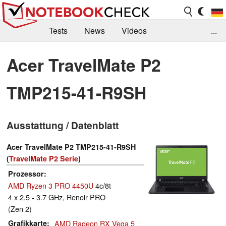
Tests
News
Videos
...
Benchmarks & Tech
Externe Tests
Acer TravelMate P2
Kaufberatung
Deals
Suche
Jobs
TMP215-41-R9SH
Forum
Ausstattung / Datenblatt
Acer TravelMate P2 TMP215-41-R9SH
(
TravelMate P2 Serie
)
Prozessor
AMD Ryzen 3 PRO 4450U
4c/8t
4 x 2.5 - 3.7 GHz, Renoir PRO
(Zen 2)
Grafikkarte
AMD Radeon RX Vega 5