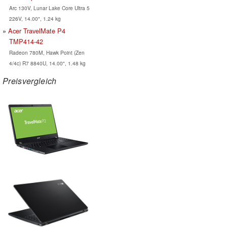
Arc 130V, Lunar Lake Core Ultra 5
226V, 14.00", 1.24 kg
Acer TravelMate P4
TMP414-42
Radeon 780M, Hawk Point (Zen
4/4c) R7 8840U, 14.00", 1.48 kg
Preisvergleich