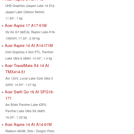
UHD Graphics (Jasper Lake 16 EU),
Jasper Lake Celeron N4500,
11.60", 1 kg
Acer Aspire 17 A17-51M
Iris Xe G7 96EUs, Raptor Lake-H i9-
13900H, 17.30", 2.09 kg
Acer Aspire 14 AI A14-I71M
Intel Graphics 4 Xe3 PTL, Panther
Lake Ultra 9 386H, 14.00", 1.4 kg
Acer TravelMate X4 14 AI
TMX414-51
Arc 130V, Lunar Lake Core Ultra 5
226V, 14.00", 1.27 kg
Acer Swift Go 16 AI SFG16-
171
Arc B390 Panther Lake iGPU,
Panther Lake Ultra X9 388H,
16.00", 1.32 kg
Acer Aspire 14 AI A14-61M
Radeon 860M, Strix / Gorgon Point