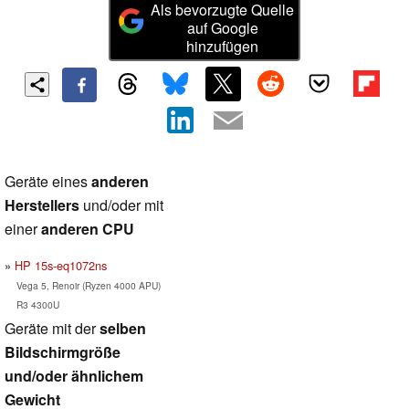
Als bevorzugte Quelle
auf Google
hinzufügen
Geräte eines
anderen
Herstellers
und/oder mit
einer
anderen CPU
HP 15s-eq1072ns
Vega 5, Renoir (Ryzen 4000 APU)
R3 4300U
Geräte mit der
selben
Bildschirmgröße
und/oder ähnlichem
Gewicht