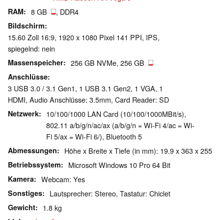
RAM
8 GB
, DDR4
Bildschirm
15.60 Zoll 16:9, 1920 x 1080 Pixel 141 PPI, IPS,
spiegelnd: nein
Massenspeicher
256 GB NVMe, 256 GB
Anschlüsse
3 USB 3.0 / 3.1 Gen1, 1 USB 3.1 Gen2, 1 VGA, 1
HDMI, Audio Anschlüsse: 3.5mm, Card Reader: SD
Netzwerk
10/100/1000 LAN Card (10/100/1000MBit/s),
802.11 a/b/g/n/ac/ax (a/b/g/n = Wi-Fi 4/ac = Wi-
Fi 5/ax = Wi-Fi 6/), Bluetooth 5
Abmessungen
Höhe x Breite x Tiefe (in mm): 19.9 x 363 x 255
Betriebssystem
Microsoft Windows 10 Pro 64 Bit
Kamera
Webcam: Yes
Sonstiges
Lautsprecher: Stereo, Tastatur: Chiclet
Gewicht
1.8 kg