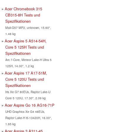
Acer Chromebook 315
CB315-8H Tests und
Spezifikationen
Mali-G57 MP2, unknown, 15.60",
1.48 kg
Acer Aspire 5 A514-54H,
Core 5 125H Tests und
Spezifikationen
Arc 7-Core, Meteor Lake-H Ultra 5
125H, 14.00", 1.2 kg
Acer Aspire 17 A17-51M,
Core 5 120U Tests und
Spezifikationen
Iris Xe G7 80EUs, Raptor Lake-U
Core 5 120U, 17.30", 2.09 kg
Acer Aspire Go 16 AG16-71P
UHD Graphics Xe G4 48EUs,
Raptor Lake-H i5-13420H, 16.00",
1.65 kg
Acer Aspire 3 A311-45