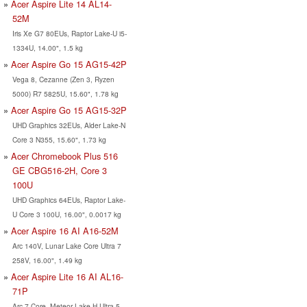
Acer Aspire Lite 14 AL14-
52M
Iris Xe G7 80EUs, Raptor Lake-U i5-
1334U, 14.00", 1.5 kg
Acer Aspire Go 15 AG15-42P
Vega 8, Cezanne (Zen 3, Ryzen
5000) R7 5825U, 15.60", 1.78 kg
Acer Aspire Go 15 AG15-32P
UHD Graphics 32EUs, Alder Lake-N
Core 3 N355, 15.60", 1.73 kg
Acer Chromebook Plus 516
GE CBG516-2H, Core 3
100U
UHD Graphics 64EUs, Raptor Lake-
U Core 3 100U, 16.00", 0.0017 kg
Acer Aspire 16 AI A16-52M
Arc 140V, Lunar Lake Core Ultra 7
258V, 16.00", 1.49 kg
Acer Aspire Lite 16 AI AL16-
71P
Arc 7-Core, Meteor Lake-H Ultra 5