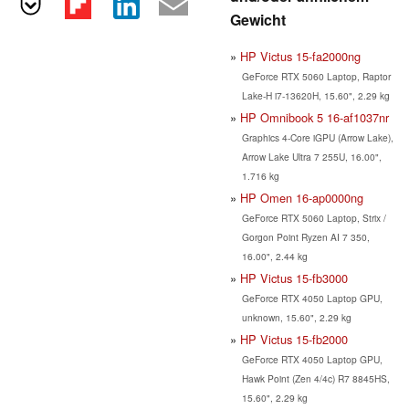
Gewicht
HP Victus 15-fa2000ng
GeForce RTX 5060 Laptop, Raptor
Lake-H i7-13620H, 15.60", 2.29 kg
HP Omnibook 5 16-af1037nr
Graphics 4-Core iGPU (Arrow Lake),
Arrow Lake Ultra 7 255U, 16.00",
1.716 kg
HP Omen 16-ap0000ng
GeForce RTX 5060 Laptop, Strix /
Gorgon Point Ryzen AI 7 350,
16.00", 2.44 kg
HP Victus 15-fb3000
GeForce RTX 4050 Laptop GPU,
unknown, 15.60", 2.29 kg
HP Victus 15-fb2000
GeForce RTX 4050 Laptop GPU,
Hawk Point (Zen 4/4c) R7 8845HS,
15.60", 2.29 kg