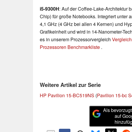
i5-9300H
: Auf der Coffee-Lake-Architektur
Chip) für große Notebooks. Integriert unter
4,1 GHz (4 GHz bei allen 4 Kernen) und Hy
Grafikeinheit und wird in 14-Nanometer-Techn
es in unserem Prozessorvergleich
Vergleich
Prozessoren Benchmarkliste
.
Weitere Artikel zur Serie
HP Pavilion 15-BC519NS
(
Pavilion 15-bc S
Als bevorzugt
auf Goo
hinzufü