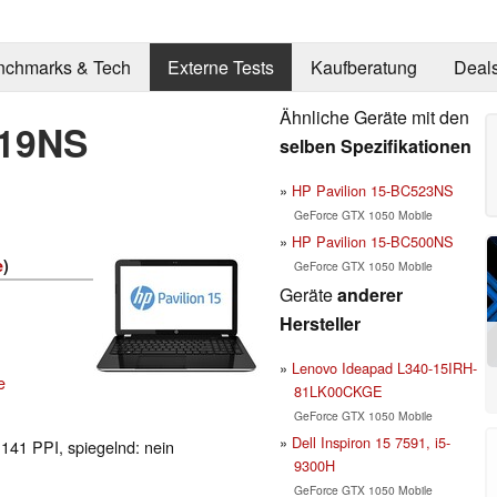
nchmarks & Tech
Externe Tests
Kaufberatung
Deal
Ähnliche Geräte mit den
519NS
selben Spezifikationen
HP Pavilion 15-BC523NS
GeForce GTX 1050 Mobile
HP Pavilion 15-BC500NS
e
)
GeForce GTX 1050 Mobile
Geräte
anderer
Hersteller
Lenovo Ideapad L340-15IRH-
e
81LK00CKGE
GeForce GTX 1050 Mobile
Dell Inspiron 15 7591, i5-
 141 PPI, spiegelnd: nein
9300H
GeForce GTX 1050 Mobile