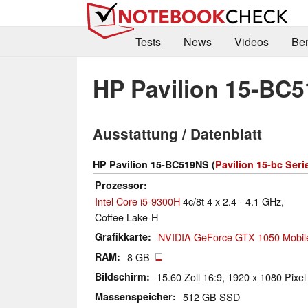
Tests
News
Videos
Be
HP Pavilion 15-BC
Ausstattung / Datenblatt
HP Pavilion 15-BC519NS (
Pavilion 15-bc Seri
Prozessor
Intel Core i5-9300H
4c/8t 4 x 2.4 - 4.1 GHz,
Coffee Lake-H
Grafikkarte
NVIDIA GeForce GTX 1050 Mobil
RAM
8 GB
Bildschirm
15.60 Zoll 16:9, 1920 x 1080 Pixel
Massenspeicher
512 GB SSD