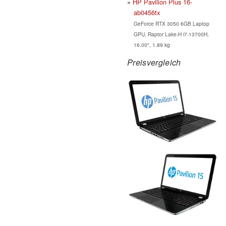
HP Pavilion Plus 16-
ab0456tx
GeForce RTX 3050 6GB Laptop
GPU, Raptor Lake-H i7-13700H,
16.00", 1.89 kg
Preisvergleich