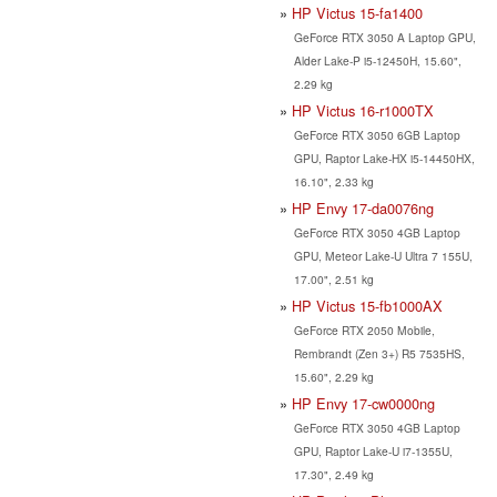
HP Victus 15-fa1400
GeForce RTX 3050 A Laptop GPU,
Alder Lake-P i5-12450H, 15.60",
2.29 kg
HP Victus 16-r1000TX
GeForce RTX 3050 6GB Laptop
GPU, Raptor Lake-HX i5-14450HX,
16.10", 2.33 kg
HP Envy 17-da0076ng
GeForce RTX 3050 4GB Laptop
GPU, Meteor Lake-U Ultra 7 155U,
17.00", 2.51 kg
HP Victus 15-fb1000AX
GeForce RTX 2050 Mobile,
Rembrandt (Zen 3+) R5 7535HS,
15.60", 2.29 kg
HP Envy 17-cw0000ng
GeForce RTX 3050 4GB Laptop
GPU, Raptor Lake-U i7-1355U,
17.30", 2.49 kg