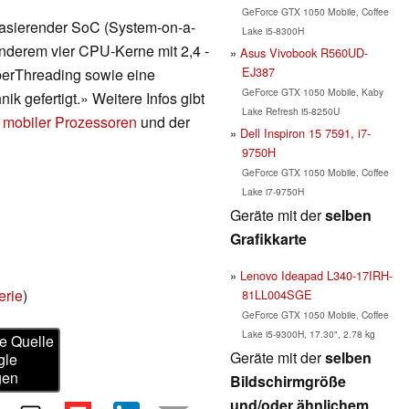
GeForce GTX 1050 Mobile, Coffee
 basierender SoC (System-on-a-
Lake i5-8300H
 anderem vier CPU-Kerne mit 2,4 -
Asus Vivobook R560UD-
EJ387
perThreading sowie eine
GeForce GTX 1050 Mobile, Kaby
ik gefertigt.» Weitere Infos gibt
Lake Refresh i5-8250U
 mobiler Prozessoren
und der
Dell Inspiron 15 7591, i7-
9750H
GeForce GTX 1050 Mobile, Coffee
Lake i7-9750H
Geräte mit der
selben
Grafikkarte
Lenovo Ideapad L340-17IRH-
erie
)
81LL004SGE
GeForce GTX 1050 Mobile, Coffee
Lake i5-9300H, 17.30", 2.78 kg
e Quelle
Geräte mit der
selben
gle
gen
Bildschirmgröße
und/oder ähnlichem