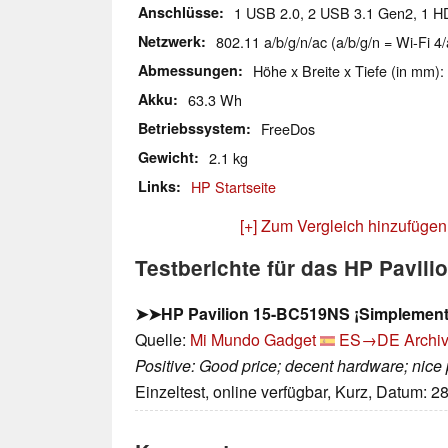
Anschlüsse
1 USB 2.0, 2 USB 3.1 Gen2, 1 H
Netzwerk
802.11 a/b/g/n/ac (a/b/g/n = Wi-Fi 4/
Abmessungen
Höhe x Breite x Tiefe (in mm):
Akku
63.3 Wh
Betriebssystem
FreeDos
Gewicht
2.1 kg
Links
HP Startseite
[+] Zum Vergleich hinzufügen
Testberichte für das HP Pavil
➤➤HP Pavilion 15-BC519NS ¡Simplement
Quelle:
Mi Mundo Gadget
ES→DE
Archiv
Positive: Good price; decent hardware; nice
Einzeltest, online verfügbar, Kurz, Datum: 2