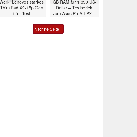
Werk: Lenovos starkes
GB RAM für 1.899 US-
ThinkPad X9-15p Gen
Dollar – Testbericht
1 im Test
zum Asus ProArt PX13
2026 Convertible
Nächste Seite ⟩