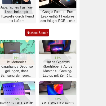
Japanisches Fashion-
Label bekämpft
Google Pixel 11 Pro:
Hitzewelle durch Hemd
Leak enthüllt Features
mit Lüftern
des HiLight RGB-Lichts
Nächste Seite ⟩
86%
84%
Ist Motorolas
Hat es Gigabyte
Klapphandy-Debut so
übertrieben? Aorus
gelungen, dass
Master 16 Gaming-
Samsung sich sorgen
Laptop mit Zen 5 im
muss? – Razr Fold
Test
Smartphone im Test
90%
88%
Immer 32 GB RAM ab
AMD Strix Halo mit 32