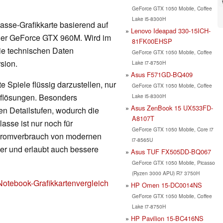
GeForce GTX 1050 Mobile, Coffee
Lake i5-8300H
klasse-Grafikkarte basierend auf
Lenovo Ideapad 330-15ICH-
 der GeForce GTX 960M. Wird im
81FK00EHSP
ie technischen Daten
GeForce GTX 1050 Mobile, Coffee
sion.
Lake i7-8750H
Asus F571GD-BQ409
 Spiele flüssig darzustellen, nur
GeForce GTX 1050 Mobile, Coffee
Auflösungen. Besonders
Lake i5-8300H
Asus ZenBook 15 UX533FD-
en Detailstufen, wodurch die
A8107T
lasse ist nur noch für
GeForce GTX 1050 Mobile, Core i7
Stromverbrauch von modernen
i7-8565U
nger und erlaubt auch bessere
Asus TUF FX505DD-BQ067
GeForce GTX 1050 Mobile, Picasso
(Ryzen 3000 APU) R7 3750H
Notebook-Grafikkartenvergleich
HP Omen 15-DC0014NS
GeForce GTX 1050 Mobile, Coffee
Lake i7-8750H
HP Pavilion 15-BC416NS