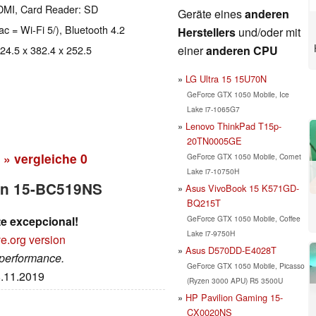
DMI, Card Reader: SD
Geräte eines
anderen
ac = Wi-Fi 5/), Bluetooth 4.2
Herstellers
und/oder mit
einer
anderen CPU
 24.5 x 382.4 x 252.5
LG Ultra 15 15U70N
GeForce GTX 1050 Mobile, Ice
Lake i7-1065G7
Lenovo ThinkPad T15p-
20TN0005GE
» vergleiche
0
GeForce GTX 1050 Mobile, Comet
Lake i7-10750H
ion 15-BC519NS
Asus VivoBook 15 K571GD-
BQ215T
GeForce GTX 1050 Mobile, Coffee
e excepcional!
Lake i7-9750H
e.org version
Asus D570DD-E4028T
 performance.
GeForce GTX 1050 Mobile, Picasso
8.11.2019
(Ryzen 3000 APU) R5 3500U
HP Pavilion Gaming 15-
CX0020NS