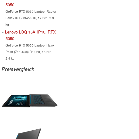
5050
GeForce RTX 5050 Laptop, Raptor
Lake-HX i5-13450HX, 17.30", 2.9
kg
Lenovo LOQ 15AHP10, RTX
5050
GeForce RTX 5050 Laptop, Hawk
Point (Zen 4/4c) R5 220, 15.60",
2.4 kg
Preisvergleich