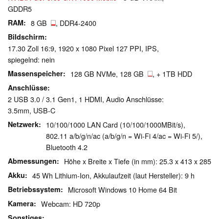
GDDR5
RAM
8 GB
, DDR4-2400
Bildschirm
17.30 Zoll 16:9, 1920 x 1080 Pixel 127 PPI, IPS,
spiegelnd: nein
Massenspeicher
128 GB NVMe, 128 GB
, + 1TB HDD
Anschlüsse
2 USB 3.0 / 3.1 Gen1, 1 HDMI, Audio Anschlüsse:
3.5mm, USB-C
Netzwerk
10/100/1000 LAN Card (10/100/1000MBit/s),
802.11 a/b/g/n/ac (a/b/g/n = Wi-Fi 4/ac = Wi-Fi 5/),
Bluetooth 4.2
Abmessungen
Höhe x Breite x Tiefe (in mm): 25.3 x 413 x 285
Akku
45 Wh Lithium-Ion, Akkulaufzeit (laut Hersteller): 9 h
Betriebssystem
Microsoft Windows 10 Home 64 Bit
Kamera
Webcam: HD 720p
Sonstiges