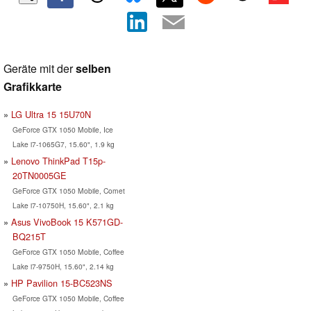
Geräte mit der
selben
Grafikkarte
LG Ultra 15 15U70N
GeForce GTX 1050 Mobile, Ice
Lake i7-1065G7, 15.60", 1.9 kg
Lenovo ThinkPad T15p-
20TN0005GE
GeForce GTX 1050 Mobile, Comet
Lake i7-10750H, 15.60", 2.1 kg
Asus VivoBook 15 K571GD-
BQ215T
GeForce GTX 1050 Mobile, Coffee
Lake i7-9750H, 15.60", 2.14 kg
HP Pavilion 15-BC523NS
GeForce GTX 1050 Mobile, Coffee