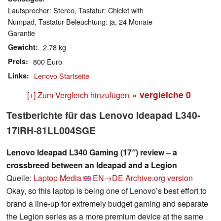
Lautsprecher: Stereo, Tastatur: Chiclet with
Numpad, Tastatur-Beleuchtung: ja, 24 Monate
Garantie
Gewicht
2.78 kg
Preis
800 Euro
Links
Lenovo Startseite
» vergleiche
0
[+] Zum Vergleich hinzufügen
Testberichte für das Lenovo Ideapad L340-
17IRH-81LL004SGE
Lenovo Ideapad L340 Gaming (17″) review – a
crossbreed between an Ideapad and a Legion
Quelle:
Laptop Media
EN→DE
Archive.org version
Okay, so this laptop is being one of Lenovo’s best effort to
brand a line-up for extremely budget gaming and separate
the Legion series as a more premium device at the same