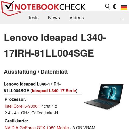
Tests
News
Videos
...
Benchmarks & Tech
Externe Tests
Lenovo Ideapad L340-
Kaufberatung
Deals
Suche
Jobs
17IRH-81LL004SGE
Forum
Ausstattung / Datenblatt
Lenovo Ideapad L340-17IRH-
81LL004SGE (
Ideapad L340-17 Serie
)
Prozessor
Intel Core i5-9300H
4c/8t 4 x
2.4 - 4.1 GHz, Coffee Lake-H
Grafikkarte
NVIDIA GeForce GTX 1050 Mobile
- 3 GB VRAM,