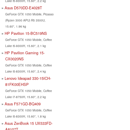
Lake i5-9300H, 15.60", 2.2 kg
Asus D570DD-E4028T
GeForce GTX 1050 Mobile, Picasso
(Ryzen 3000 APU) R5 3500U,
15.60", 1.96 kg
HP Pavilion 15-BC519NS
GeForce GTX 1050 Mobile, Coffee
Lake i5-9300H, 15.60", 2.1 kg
HP Pavilion Gaming 15-
CX0020NS
GeForce GTX 1050 Mobile, Coffee
Lake i5-8300H, 15.60", 2.4 kg
Lenovo Ideapad 330-15ICH-
81FK00EHSP
GeForce GTX 1050 Mobile, Coffee
Lake i7-8750H, 15.60", 2.2 kg
Asus F571GD-BQ409
GeForce GTX 1050 Mobile, Coffee
Lake i5-8300H, 15.60", 1.8 kg
Asus ZenBook 15 UX533FD-
A8107T